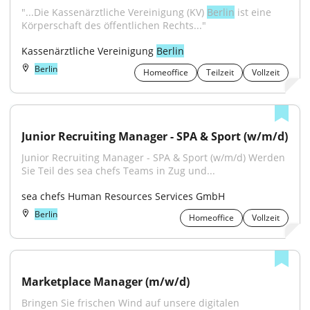
"...Die Kassenärztliche Vereinigung (KV) 
Berlin
 ist eine 
Körperschaft des öffentlichen Rechts..."
Kassenärztliche Vereinigung 
Berlin
Berlin
Homeoffice
Teilzeit
Vollzeit
Junior Recruiting Manager - SPA & Sport (w/m/d)
Junior Recruiting Manager - SPA & Sport (w/m/d) Werden 
Sie Teil des sea chefs Teams in Zug und...
sea chefs Human Resources Services GmbH
Berlin
Homeoffice
Vollzeit
Marketplace Manager (m/w/d)
Bringen Sie frischen Wind auf unsere digitalen 