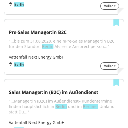
Berlin
Vollzeit
Pre-Sales Manager:in B2C
"...bis zum 31.08.2028. eine:nPre-Sales Manager:in B2C 
für den Standort 
Berlin
.Als erste Ansprechperson..."
Vattenfall Next Energy GmbH
Berlin
Vollzeit
Sales Manager:in (B2C) im Außendienst
"...Manager:in (B2C) im Außendienst– Kundentermine 
finden hauptsächlich in 
Berlin
 und im 
Berliner
 Umland 
statt.Du..."
Vattenfall Next Energy GmbH