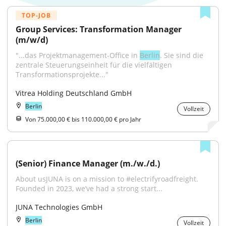
TOP-JOB
Group Services: Transformation Manager 
(m/w/d)
"...das Projektmanagement-Office in 
Berlin
. Sie sind die 
zentrale Steuerungseinheit für die vielfältigen 
Transformationsprojekte..."
Vitrea Holding Deutschland GmbH
Berlin
Vollzeit
Von 75.000,00 € bis 110.000,00 € pro Jahr
(Senior) Finance Manager (m./w./d.)
About usJUNA is on a mission to #electrifyroadfreight. 
Founded in 2023, we’ve had a strong start...
JUNA Technologies GmbH
Berlin
Vollzeit