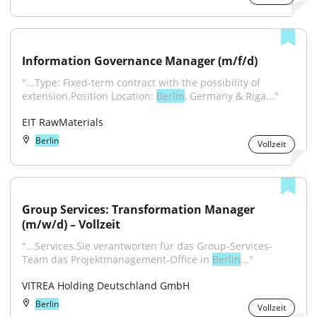
Information Governance Manager (m/f/d)
"...Type: Fixed-term contract with the possibility of 
extension.Position Location: 
Berlin
, Germany & Riga..."
EIT RawMaterials
Berlin
Vollzeit
Group Services: Transformation Manager 
(m/w/d) – Vollzeit
"...Services.Sie verantworten für das Group-Services-
Team das Projektmanagement-Office in 
Berlin
..."
VITREA Holding Deutschland GmbH
Berlin
Vollzeit