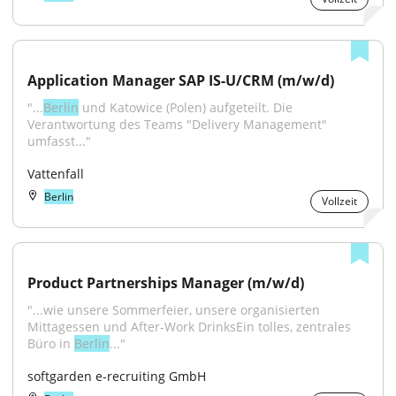
Application Manager SAP IS-U/CRM (m/w/d)
"...
Berlin
 und Katowice (Polen) aufgeteilt. Die 
Verantwortung des Teams "Delivery Management" 
umfasst..."
Vattenfall
Berlin
Vollzeit
Product Partnerships Manager (m/w/d)
"...wie unsere Sommerfeier, unsere organisierten 
Mittagessen und After-Work DrinksEin tolles, zentrales 
Büro in 
Berlin
..."
softgarden e-recruiting GmbH