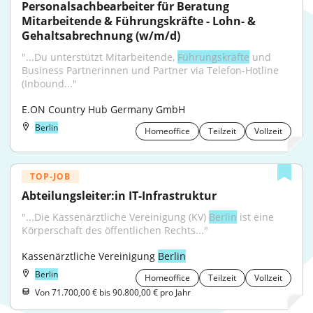
Personalsachbearbeiter für Beratung 
Mitarbeitende & Führungskräfte - Lohn- & 
Gehaltsabrechnung (w/m/d)
"...Du unterstützt Mitarbeitende, 
Führungskräfte
 und 
Business Partnerinnen und Partner via Telefon-Hotline 
(Inbound..."
E.ON Country Hub Germany GmbH
Berlin
Homeoffice
Teilzeit
Vollzeit
TOP-JOB
Abteilungsleiter:in IT-Infrastruktur
"...Die Kassenärztliche Vereinigung (KV) 
Berlin
 ist eine 
Körperschaft des öffentlichen Rechts..."
Kassenärztliche Vereinigung 
Berlin
Berlin
Homeoffice
Teilzeit
Vollzeit
Von 71.700,00 € bis 90.800,00 € pro Jahr