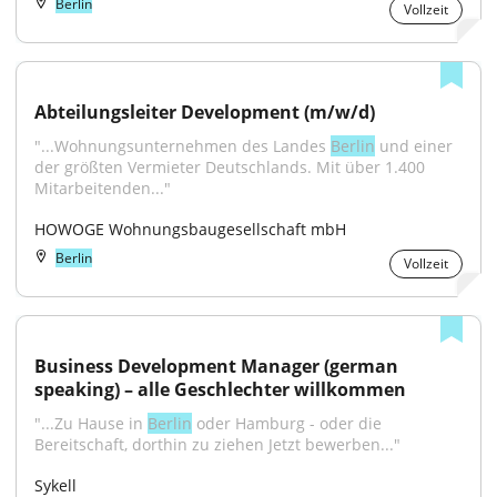
Berlin
Vollzeit
Abteilungsleiter Development (m/w/d)
"...Wohnungsunternehmen des Landes 
Berlin
 und einer 
der größten Vermieter Deutschlands. Mit über 1.400 
Mitarbeitenden..."
HOWOGE Wohnungsbaugesellschaft mbH
Berlin
Vollzeit
Business Development Manager (german 
speaking) – alle Geschlechter willkommen
"...Zu Hause in 
Berlin
 oder Hamburg - oder die 
Bereitschaft, dorthin zu ziehen Jetzt bewerben..."
Sykell