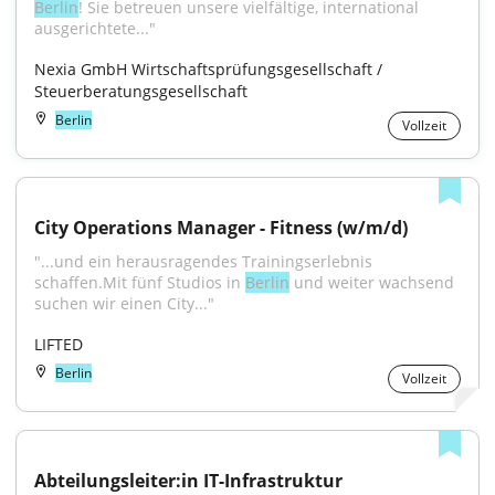
Berlin
! Sie betreuen unsere vielfältige, international 
ausgerichtete..."
Nexia GmbH Wirtschaftsprüfungsgesellschaft / 
Steuerberatungsgesellschaft
Berlin
Vollzeit
City Operations Manager - Fitness (w/m/d)
"...und ein herausragendes Trainingserlebnis 
schaffen.Mit fünf Studios in 
Berlin
 und weiter wachsend 
suchen wir einen City..."
LIFTED
Berlin
Vollzeit
Abteilungsleiter:in IT-Infrastruktur