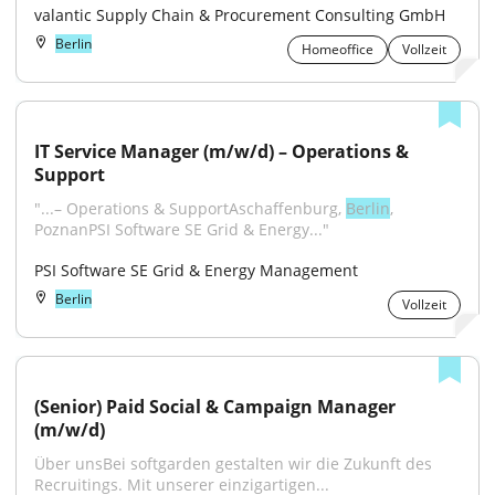
valantic Supply Chain & Procurement Consulting GmbH
Berlin
Homeoffice
Vollzeit
IT Service Manager (m/w/d) – Operations & 
Support
"...– Operations & SupportAschaffenburg, 
Berlin
, 
PoznanPSI Software SE Grid & Energy..."
PSI Software SE Grid & Energy Management
Berlin
Vollzeit
(Senior) Paid Social & Campaign Manager 
(m/w/d)
Über unsBei softgarden gestalten wir die Zukunft des 
Recruitings. Mit unserer einzigartigen...