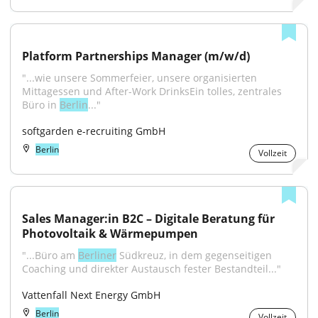
Platform Partnerships Manager (m/w/d)
"...wie unsere Sommerfeier, unsere organisierten 
Mittagessen und After-Work DrinksEin tolles, zentrales 
Büro in 
Berlin
..."
softgarden e-recruiting GmbH
Berlin
Vollzeit
Sales Manager:in B2C – Digitale Beratung für 
Photovoltaik & Wärmepumpen
"...Büro am 
Berliner
 Südkreuz, in dem gegenseitigen 
Coaching und direkter Austausch fester Bestandteil..."
Vattenfall Next Energy GmbH
Berlin
Vollzeit