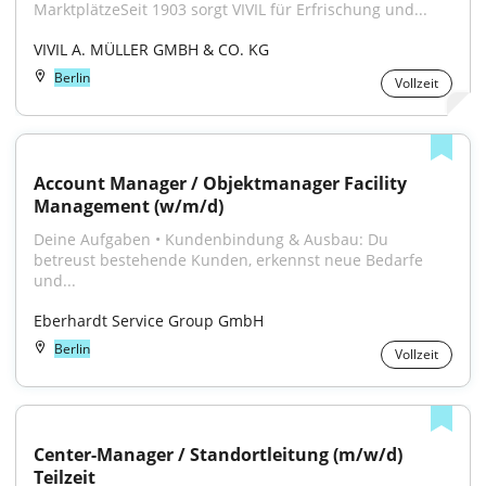
MarktplätzeSeit 1903 sorgt VIVIL für Erfrischung und...
VIVIL A. MÜLLER GMBH & CO. KG
Berlin
Vollzeit
Account Manager / Objektmanager Facility 
Management (w/m/d)
Deine Aufgaben • Kundenbindung & Ausbau: Du 
betreust bestehende Kunden, erkennst neue Bedarfe 
und...
Eberhardt Service Group GmbH
Berlin
Vollzeit
Center-Manager / Standortleitung (m/w/d) 
Teilzeit