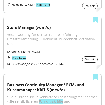
Heidelberg, Raum
Mannheim
Vollzeit
Store Manager (w/m/d)
Verantwortung für den Store – Teamführung, 
Umsatzentwicklung, Kund:inenzufriedenheit Motivation 
und...
MORE & MORE GmbH
Mannheim
Vollzeit
Von 36.000,00 € bis 45.000,00 € pro Jahr
Business Continuity Manager / BCM- und 
Krisenmanager KRITIS (m/w/d)
"...die Ergebnisse in konkrete Verbesserungsmaßnahmen 
• Sie sensibilisieren 
Führungskräfte
 und 