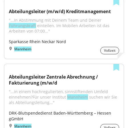
Abteilungsleiter (m/w/d) Kreditmanagement
"...in Abstimmung mit Deinem Team und Deiner 
Führungskraft
 einteilen. Im Mobilen Arbeiten ist das 
Arbeiten von 07:00..."
Sparkasse Rhein Neckar Nord
Mannheim
Vollzeit
Abteilungsleiter Zentrale Abrechnung / 
Fakturierung (m/w/d
"...in einem hochregulierten, sinnstiftenden Umfeld 
einnehmen?Für unser Institut 
Mannheim
 suchen wir Sie 
als Abteilungsleitung..."
DRK-Blutspendedienst Baden-Württemberg – Hessen 
gGmbH
Mannheim
Vollzeit