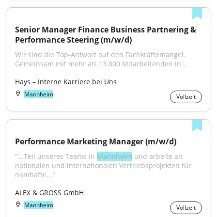
Senior Manager Finance Business Partnering & 
Performance Steering (m/w/d)
Wir sind die Top-Antwort auf den Fachkräftemangel. 
Gemeinsam mit mehr als 13.000 Mitarbeitenden in...
Hays – Interne Karriere bei Uns
Mannheim
Vollzeit
Performance Marketing Manager (m/w/d)
"...Teil unseres Teams in 
Mannheim
 und arbeite an 
nationalen und internationalen Vertriebsprojekten für 
namhafte..."
ALEX & GROSS GmbH
Mannheim
Vollzeit