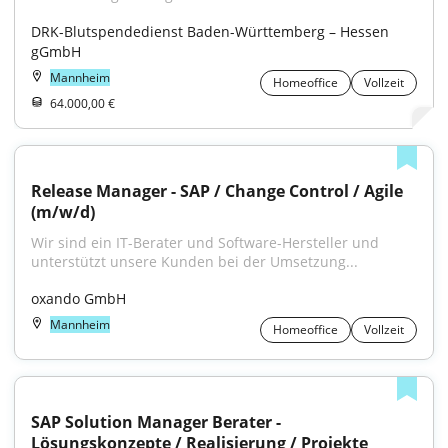
DRK-Blutspendedienst Baden-Württemberg – Hessen 
gGmbH
Mannheim
Homeoffice
Vollzeit
64.000,00 €
Release Manager - SAP / Change Control / Agile 
(m/w/d)
Wir sind ein IT-Berater und Software-Hersteller und 
unterstützt unsere Kunden bei der Umsetzung...
oxando GmbH
Mannheim
Homeoffice
Vollzeit
SAP Solution Manager Berater - 
Lösungskonzepte / Realisierung / Projekte 