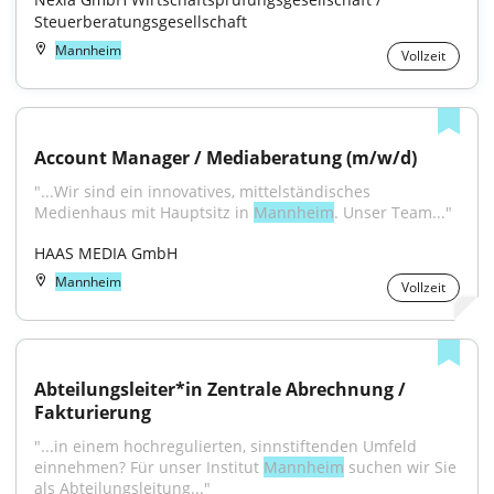
Steuerberatungsgesellschaft
Mannheim
Vollzeit
Account Manager / Mediaberatung (m/w/d)
"...Wir sind ein innovatives, mittelständisches 
Medienhaus mit Hauptsitz in 
Mannheim
. Unser Team..."
HAAS MEDIA GmbH
Mannheim
Vollzeit
Abteilungsleiter*in Zentrale Abrechnung / 
Fakturierung
"...in einem hochregulierten, sinnstiftenden Umfeld 
einnehmen? Für unser Institut 
Mannheim
 suchen wir Sie 
als Abteilungsleitung..."