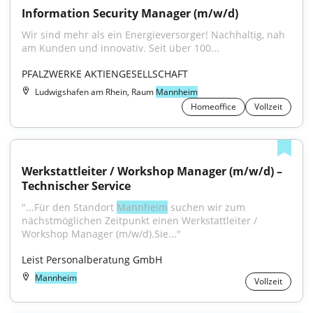
Information Security Manager (m/w/d)
Wir sind mehr als ein Energieversorger! Nachhaltig, nah 
am Kunden und innovativ. Seit über 100...
PFALZWERKE AKTIENGESELLSCHAFT
Ludwigshafen am Rhein, Raum
Mannheim
Homeoffice
Vollzeit
Werkstattleiter / Workshop Manager (m/w/d) – 
Technischer Service
"...Für den Standort 
Mannheim
 suchen wir zum 
nächstmöglichen Zeitpunkt einen Werkstattleiter / 
Workshop Manager (m/w/d).Sie..."
Leist Personalberatung GmbH
Mannheim
Vollzeit