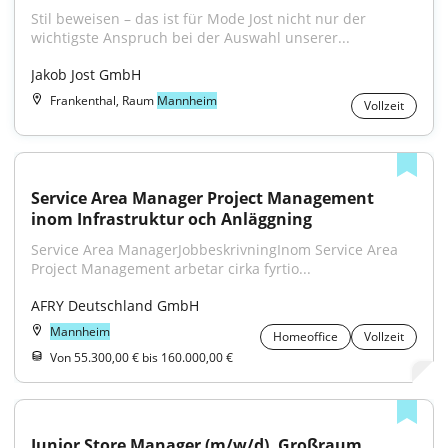
Stil beweisen – das ist für Mode Jost nicht nur der 
wichtigste Anspruch bei der Auswahl unserer...
Jakob Jost GmbH
Frankenthal, Raum
Mannheim
Vollzeit
Service Area Manager Project Management 
inom Infrastruktur och Anläggning
Service Area ManagerJobbeskrivningInom Service Area 
Project Management arbetar cirka fyrtio...
AFRY Deutschland GmbH
Mannheim
Homeoffice
Vollzeit
Von 55.300,00 € bis 160.000,00 €
Junior Store Manager (m/w/d), Großraum 