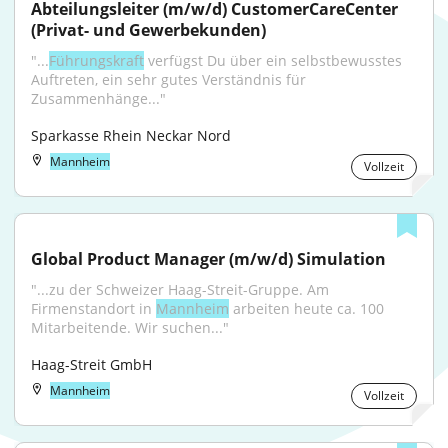
Abteilungsleiter (m/w/d) CustomerCareCenter 
(Privat- und Gewerbekunden)
"...
Führungskraft
 verfügst Du über ein selbstbewusstes 
Auftreten, ein sehr gutes Verständnis für 
Zusammenhänge..."
Sparkasse Rhein Neckar Nord
Mannheim
Vollzeit
Global Product Manager (m/w/d) Simulation
"...zu der Schweizer Haag-Streit-Gruppe. Am 
Firmenstandort in 
Mannheim
 arbeiten heute ca. 100 
Mitarbeitende. Wir suchen..."
Haag-Streit GmbH
Mannheim
Vollzeit