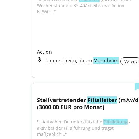
Wochenstunden: 32-40Arbeiten wo Action 
ist!Wir..."
Action
Lampertheim, Raum
Mannheim
Vollzeit
Stellvertretender 
Filialleiter
 (m/w/d)
(3000.00 EUR pro Monat)
"...Aufgaben Du unterstützt die 
Filialleitung
 - 
aktiv bei der Filialführung und trägst 
maßgeblich..."