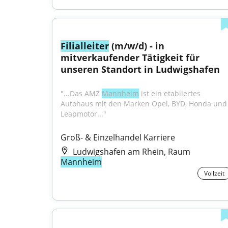
Filialleiter
 (m/w/d) - in 
mitverkaufender Tätigkeit für 
unseren Standort in Ludwigshafen
"...Das AMZ 
Mannheim
 ist ein etabliertes 
Autohaus mit den Marken Opel, BYD, Honda und 
Leapmotor..."
Groß- & Einzelhandel Karriere
Ludwigshafen am Rhein, Raum
Mannheim
Vollzeit