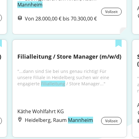
Mannheim
Vollzeit
Von 28.000,00 € bis 70.300,00 €
)
Filialleitung / Store Manager (m/w/d)
"...dann sind Sie bei uns genau richtig! Für 
unsere Filiale in Heidelberg suchen wir eine 
engagierte 
Filialleitung
 / Store Manager..."
a
Käthe Wohlfahrt KG
Heidelberg, Raum
Mannheim
Vollzeit