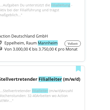
"...Aufgaben Du unterstützt die 
Filialleitung
 - 
ktiv bei der Filialführung und trägst 
maßgeblich..."
Action Deutschland GmbH
Eppelheim, Raum
Mannheim
Vollzeit
Von 3.000,00 € bis 3.750,00 € pro Monat
Stellvertretender 
Filialleiter
 (m/w/d)
...Stellvertretender 
Filialleiter
 (m/w/d)Anzahl 
Wochenstunden: 32-40Arbeiten wo Action 
st!Wir..."