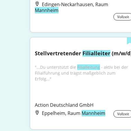
Edingen-Neckarhausen, Raum
Mannheim
Vollzeit
Stellvertretender 
Filialleiter
 (m/w/d
"...Du unterstützt die 
Filialleitung
 - aktiv bei der 
Filialführung und trägst maßgeblich zum 
Erfolg..."
Action Deutschland GmbH
Eppelheim, Raum
Mannheim
Vollzeit