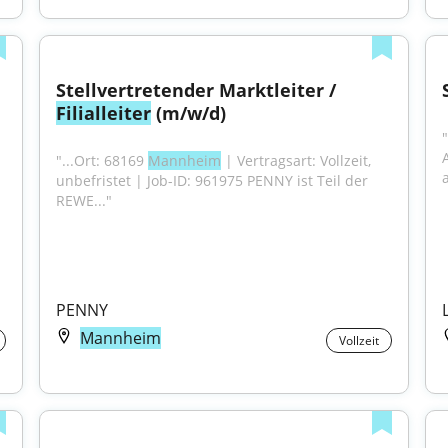
Stellvertretender Marktleiter / 
Filialleiter
 (m/w/d)
"...Ort: 68169 
Mannheim
 | Vertragsart: Vollzeit, 
unbefristet | Job-ID: 961975 PENNY ist Teil der 
REWE..."
PENNY
Mannheim
Vollzeit