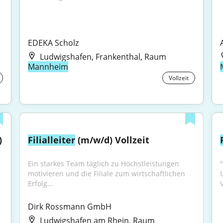
EDEKA Scholz
Ludwigshafen, Frankenthal, Raum
Mannheim
Vollzeit
)
Filialleiter
 (m/w/d) Vollzeit
Ein starkes Team täglich zu Höchstleistungen 
motivieren und die Filiale zum wirtschaftlichen 
Erfolg...
Dirk Rossmann GmbH
Ludwigshafen am Rhein, Raum