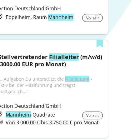
Action Deutschland GmbH
Eppelheim, Raum
Mannheim
Vollzeit
Stellvertretender 
Filialleiter
 (m/w/d) 
(3000.00 EUR pro Monat)
"...Aufgaben Du unterstützt die 
Filialleitung
 - 
ktiv bei der Filialführung und trägst 
maßgeblich..."
Action Deutschland GmbH
Mannheim
-Quadrate
Vollzeit
Von 3.000,00 € bis 3.750,00 € pro Monat