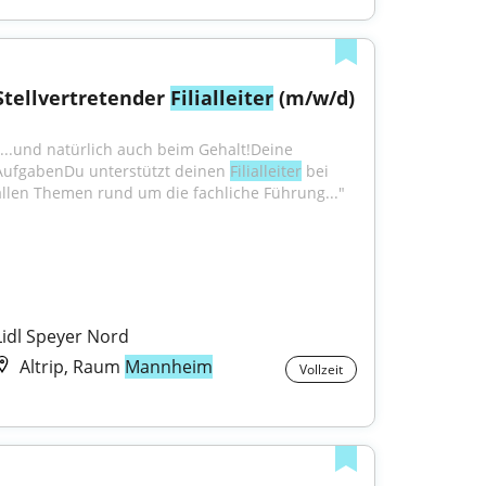
Stellvertretender 
Filialleiter
 (m/w/d)
"...und natürlich auch beim Gehalt!Deine 
AufgabenDu unterstützt deinen 
Filialleiter
 bei 
allen Themen rund um die fachliche Führung..."
Lidl Speyer Nord
Altrip, Raum
Mannheim
Vollzeit