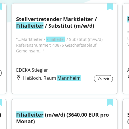
Stellvertretender Marktleiter / 
Filialleiter
 / Substitut (m/w/d)
"...Marktleiter / 
Filialleiter
 / Substitut (m/w/d) 
Referenznummer: 40876 Geschäftsablauf: 
Gemeinsam..."
EDEKA Stiegler
Haßloch, Raum
Mannheim
Vollzeit
)
Filialleiter
 (m/w/d) (3640.00 EUR pro 
Monat)