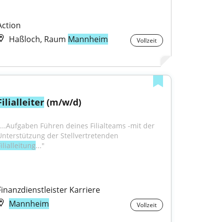
Action
Haßloch, Raum
Mannheim
Vollzeit
Filialleiter
 (m/w/d)
"...Aufgaben Führen deines Filialteams -mit der 
Unterstützung der Stellvertretenden 
ilialleitung
..."
Finanzdienstleister Karriere
Mannheim
Vollzeit