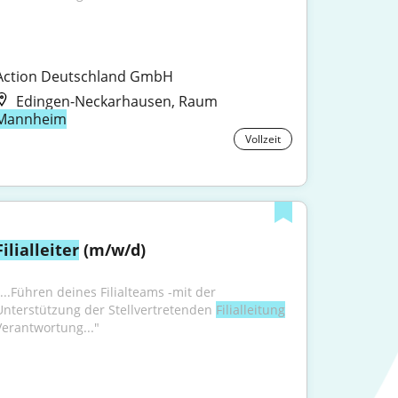
Action Deutschland GmbH
Edingen-Neckarhausen, Raum
Mannheim
Vollzeit
Filialleiter
 (m/w/d)
"...Führen deines Filialteams -mit der 
Unterstützung der Stellvertretenden 
Filialleitung
Verantwortung..."