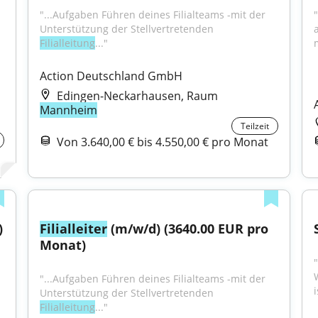
"...Aufgaben Führen deines Filialteams -mit der 
Unterstützung der Stellvertretenden 
a
Filialleitung
..."
Action Deutschland GmbH
Edingen-Neckarhausen, Raum
Mannheim
Teilzeit
Von 3.640,00 € bis 4.550,00 € pro Monat
 
Filialleiter
 (m/w/d) (3640.00 EUR pro 
Monat)
"
"...Aufgaben Führen deines Filialteams -mit der 
i
Unterstützung der Stellvertretenden 
Filialleitung
..."