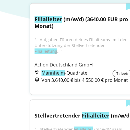
Filialleiter
 (m/w/d) (3640.00 EUR pro 
Monat)
"...Aufgaben Führen deines Filialteams -mit der 
Unterstützung der Stellvertretenden 
Filialleitung
..."
Action Deutschland GmbH
Mannheim
-Quadrate
Teilzeit
Von 3.640,00 € bis 4.550,00 € pro Monat
Stellvertretender 
Filialleiter
 (m/w/d
"...Stellvertretender 
Filialleiter
 (m/w/d)Anzahl 