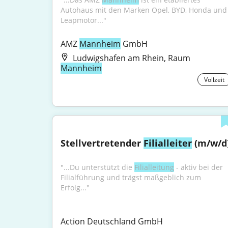
Autohaus mit den Marken Opel, BYD, Honda und 
Leapmotor..."
AMZ 
Mannheim
 GmbH
Ludwigshafen am Rhein, Raum
Mannheim
Vollzeit
Stellvertretender 
Filialleiter
 (m/w/d
"...Du unterstützt die 
Filialleitung
 - aktiv bei der 
Filialführung und trägst maßgeblich zum 
Erfolg..."
Action Deutschland GmbH