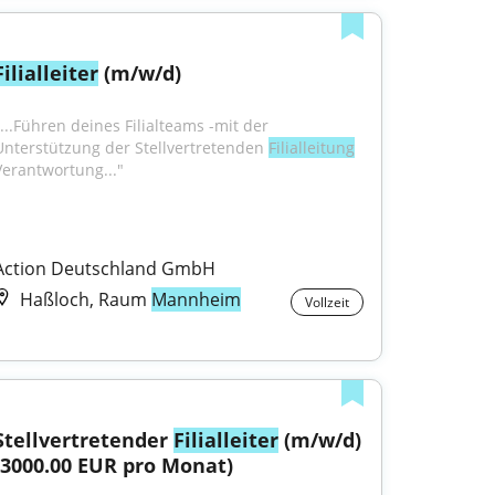
Filialleiter
 (m/w/d)
"...Führen deines Filialteams -mit der 
Unterstützung der Stellvertretenden 
Filialleitung
Verantwortung..."
Action Deutschland GmbH
Haßloch, Raum
Mannheim
Vollzeit
Stellvertretender 
Filialleiter
 (m/w/d) 
(3000.00 EUR pro Monat)