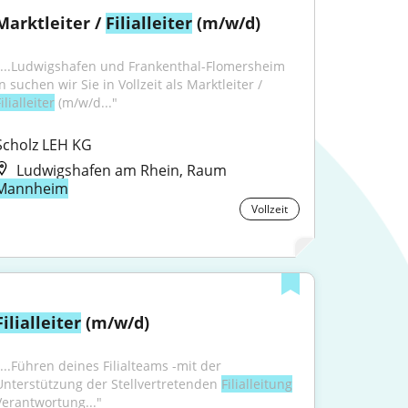
Marktleiter / 
Filialleiter
 (m/w/d)
"...Ludwigshafen und Frankenthal-Flomersheim 
in suchen wir Sie in Vollzeit als Marktleiter / 
ilialleiter
 (m/w/d..."
Scholz LEH KG
Ludwigshafen am Rhein, Raum
Mannheim
Vollzeit
Filialleiter
 (m/w/d)
"...Führen deines Filialteams -mit der 
Unterstützung der Stellvertretenden 
Filialleitung
Verantwortung..."