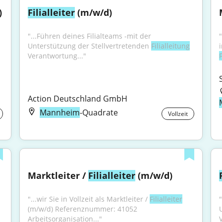
)
Filialleiter
 (m/w/d)
"...Führen deines Filialteams -mit der 
Unterstützung der Stellvertretenden 
Filialleitung
Verantwortung..."
F
Action Deutschland GmbH
Mannheim
-Quadrate
Vollzeit
Marktleiter / 
Filialleiter
 (m/w/d)
"...wir Sie in Vollzeit als Marktleiter / 
Filialleiter
(m/w/d) Referenznummer: 41052 
Arbeitsorganisation..."