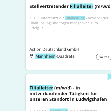
Stellvertretender 
Filialleiter
 (m/w/d
"...Du unterstützt die 
Filialleitung
 - aktiv bei der 
Filialführung und trägst maßgeblich zum 
Erfolg..."
Action Deutschland GmbH
Mannheim
-Quadrate
Vollzeit
Filialleiter
 (m/w/d) - in 
mitverkaufender Tätigkeit für 
unseren Standort in Ludwigshafen
"...Das AMZ 
Mannheim
 ist ein etabliertes 