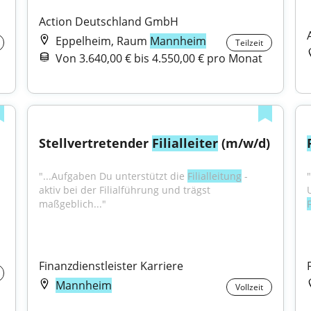
Action Deutschland GmbH
Eppelheim, Raum
Mannheim
Teilzeit
Von 3.640,00 € bis 4.550,00 € pro Monat
Stellvertretender 
Filialleiter
 (m/w/d)
"...Aufgaben Du unterstützt die 
Filialleitung
 - 
aktiv bei der Filialführung und trägst 
maßgeblich..."
F
Finanzdienstleister Karriere
Mannheim
Vollzeit