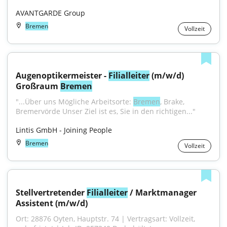
AVANTGARDE Group
Bremen
Vollzeit
Augenoptikermeister - 
Filialleiter
 (m/w/d) 
Großraum 
Bremen
"...Über uns Mögliche Arbeitsorte: 
Bremen
, Brake, 
Bremervörde Unser Ziel ist es, Sie in den richtigen..."
Lintis GmbH - Joining People
Bremen
Vollzeit
Stellvertretender 
Filialleiter
 / Marktmanager 
Assistent (m/w/d)
Ort: 28876 Oyten, Hauptstr. 74 | Vertragsart: Vollzeit, 