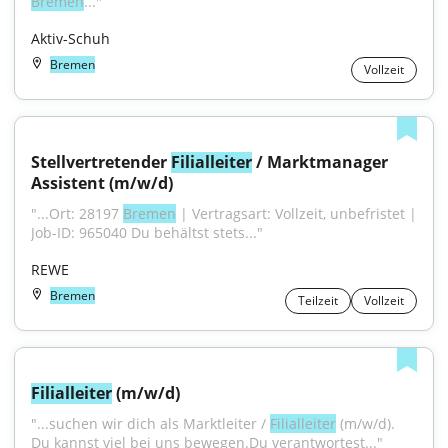
Bremen
..."
Aktiv-Schuh
Bremen
Vollzeit
Stellvertretender 
Filialleiter
 / Marktmanager 
Assistent (m/w/d)
"...Ort: 28197 
Bremen
 | Vertragsart: Vollzeit, unbefristet | 
Job-ID: 965040 Du behältst stets..."
REWE
Bremen
Teilzeit
Vollzeit
Filialleiter
 (m/w/d)
"...suchen wir dich als Marktleiter / 
Filialleiter
 (m/w/d). 
Du kannst viel bei uns bewegen.Du verantwortest..."