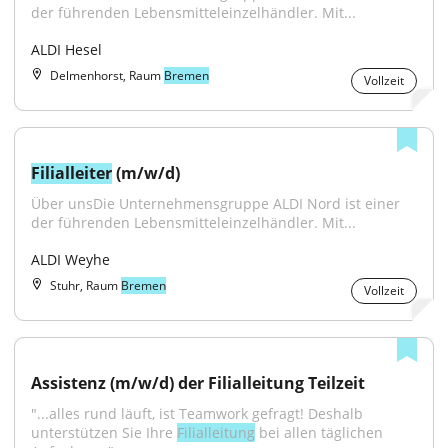
der führenden Lebensmitteleinzelhändler. Mit...
ALDI Hesel
Delmenhorst, Raum
Bremen
Vollzeit
Filialleiter
 (m/w/d)
Über unsDie Unternehmensgruppe ALDI Nord ist einer 
der führenden Lebensmitteleinzelhändler. Mit...
ALDI Weyhe
Stuhr, Raum
Bremen
Vollzeit
Assistenz (m/w/d) der Filialleitung Teilzeit
"...alles rund läuft, ist Teamwork gefragt! Deshalb 
unterstützen Sie Ihre 
Filialleitung
 bei allen täglichen 