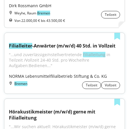
Dirk Rossmann GmbH
Weyhe, Raum
Bremen
Teilzeit
Von 22.000,00 € bis 43.500,00 €
Filialleiter
-Anwärter (m/w/d) 40 Std. in Vollzeit
"...und zuverlässige/nstellvertretende 
Filialleitung
 in 
Teilzeit /Vollzeit 24-40 Std. pro WocheIhre 
Aufgaben:Bedienen..."
NORMA Lebensmittelfilialbetrieb Stiftung & Co. KG
Bremen
Teilzeit
Vollzeit
Hörakustikmeister (m/w/d) gerne mit 
Filialleitung
"...Wir suchen aktuell: Hörakustikmeister (m/w/d) gerne 