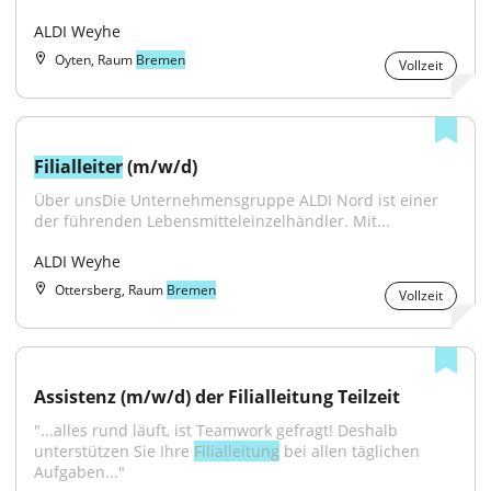
ALDI Weyhe
Oyten, Raum
Bremen
Vollzeit
Filialleiter
 (m/w/d)
Über unsDie Unternehmensgruppe ALDI Nord ist einer 
der führenden Lebensmitteleinzelhändler. Mit...
ALDI Weyhe
Ottersberg, Raum
Bremen
Vollzeit
Assistenz (m/w/d) der Filialleitung Teilzeit
"...alles rund läuft, ist Teamwork gefragt! Deshalb 
unterstützen Sie Ihre 
Filialleitung
 bei allen täglichen 
Aufgaben..."