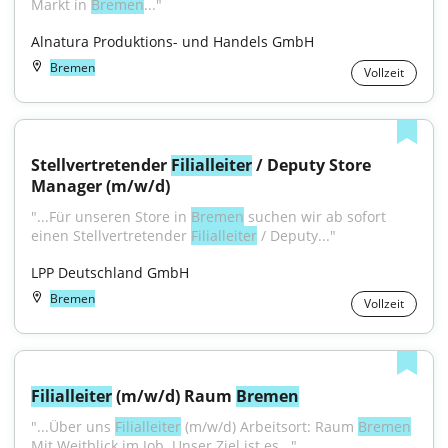
Markt in 
Bremen
..."
Alnatura Produktions- und Handels GmbH
Bremen
Vollzeit
Stellvertretender 
Filialleiter
 / Deputy Store 
Manager (m/w/d)
"...Für unseren Store in 
Bremen
 suchen wir ab sofort 
einen Stellvertretender 
Filialleiter
 / Deputy..."
LPP Deutschland GmbH
Bremen
Vollzeit
Filialleiter
 (m/w/d) Raum 
Bremen
"...Über uns 
Filialleiter
 (m/w/d) Arbeitsort: Raum 
Bremen
Mit Weitblick im Job. Unser Ziel ist es..."