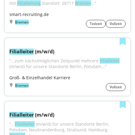
mit 
Filialleitung
 Standort: 28717 
Bremen
..."
smart-recruiting.de
Bremen
Teilzeit
Vollzeit
Filialleiter
 (m/w/d)
"...zum nächst­mög­li­chen Zeit­punkt meh­re­re 
Fi­li­al­lei­ter
(m/w/d) für un­se­re Stand­or­te Ber­lin, Pots­dam..."
Groß- & Einzelhandel Karriere
Bremen
Vollzeit
Filialleiter
 (m/w/d)
"...
Filialleiter
 (m/w/d) für unsere Standorte Berlin, 
Potsdam, Neubrandenburg, Stralsund, Hamburg, 