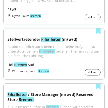
unbefristet | Job-ID: 957340 Du behältst...
REWE
Oyten, Raum
Bremen
Vollzeit
Stellvertretender 
Filialleiter
 (m/w/d)
"...und natürlich auch beim Gehalt!Deine AufgabenDu 
unterstützt deinen 
Filialleiter
 bei allen Themen rund um 
die fachliche Führung..."
Lidl 
Bremen
 Süd
Worpswede, Raum
Bremen
Vollzeit
Filialleiter
 / Store Manager (m/w/d) Reserved 
Store 
Bremen
"...​​​​​​​Für unseren Store in 
Bremen
 suchen wir ab sofort 