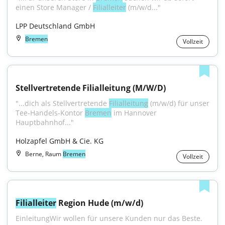
einen Store Manager / 
Filialleiter
 (m/w/d..."
LPP Deutschland GmbH
Bremen
Vollzeit
Stellvertretende Filialleitung (M/W/D)
"...dich als Stellvertretende 
Filialleitung
 (m/w/d) für unser 
Tee-Handels-Kontor 
Bremen
 im Hannover 
Hauptbahnhof..."
Holzapfel GmbH & Cie. KG
Berne, Raum
Bremen
Vollzeit
Filialleiter
 Region Hude (m/w/d)
EinleitungWir wollen für unsere Kunden nur das Beste. 