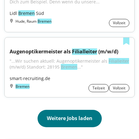
Dich zum Beispiel. Denn wenn du unsere...
Lidl 
Bremen
 Süd
Hude, Raum
Bremen
Vollzeit
Augenoptikermeister als 
Filialleiter
 (m/w/d)
"...Wir suchen aktuell: Augenoptikermeister als 
Filialleiter
(m/w/d) Standort: 28195 
Bremen
..."
smart-recruiting.de
Bremen
Teilzeit
Vollzeit
Weitere Jobs laden