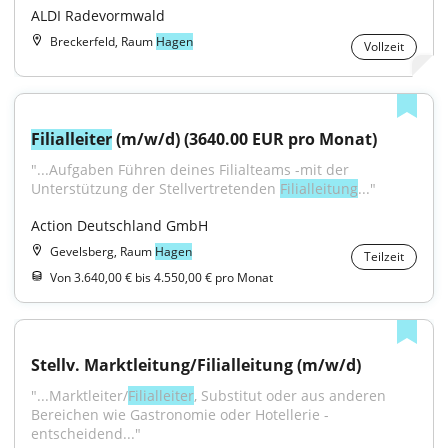
ALDI Radevormwald
Breckerfeld, Raum
Hagen
Vollzeit
Filialleiter
 (m/w/d) (3640.00 EUR pro Monat)
"...Aufgaben Führen deines Filialteams -mit der 
Unterstützung der Stellvertretenden 
Filialleitung
..."
Action Deutschland GmbH
Gevelsberg, Raum
Hagen
Teilzeit
Von 3.640,00 € bis 4.550,00 € pro Monat
Stellv. Marktleitung/Filialleitung (m/w/d)
"...Marktleiter/
Filialleiter
, Substitut oder aus anderen 
Bereichen wie Gastronomie oder Hotellerie - 
entscheidend..."