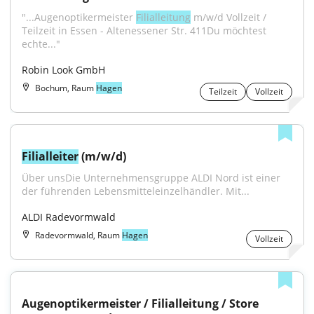
"...Augenoptikermeister 
Filialleitung
 m/w/d Vollzeit / 
Teilzeit in Essen - Altenessener Str. 411Du möchtest 
echte..."
Robin Look GmbH
Bochum, Raum
Hagen
Teilzeit
Vollzeit
Filialleiter
 (m/w/d)
Über unsDie Unternehmensgruppe ALDI Nord ist einer 
der führenden Lebensmitteleinzelhändler. Mit...
ALDI Radevormwald
Radevormwald, Raum
Hagen
Vollzeit
Augenoptikermeister / Filialleitung / Store 