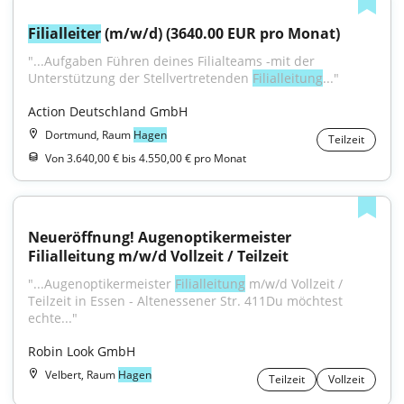
Filialleiter
 (m/w/d) (3640.00 EUR pro Monat)
"...Aufgaben Führen deines Filialteams -mit der 
Unterstützung der Stellvertretenden 
Filialleitung
..."
Action Deutschland GmbH
Dortmund, Raum
Hagen
Teilzeit
Von 3.640,00 € bis 4.550,00 € pro Monat
Neueröffnung! Augenoptikermeister 
Filialleitung m/w/d Vollzeit / Teilzeit
"...Augenoptikermeister 
Filialleitung
 m/w/d Vollzeit / 
Teilzeit in Essen - Altenessener Str. 411Du möchtest 
echte..."
Robin Look GmbH
Velbert, Raum
Hagen
Teilzeit
Vollzeit