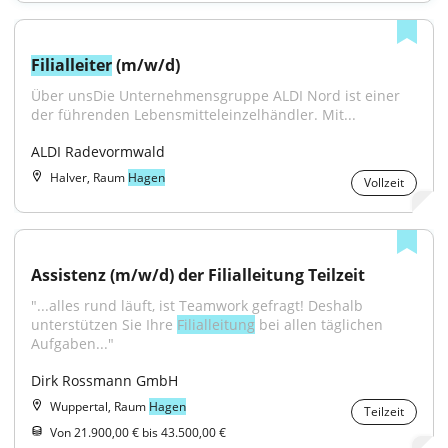
Filialleiter
 (m/w/d)
Über unsDie Unternehmensgruppe ALDI Nord ist einer 
der führenden Lebensmitteleinzelhändler. Mit...
ALDI Radevormwald
Halver, Raum
Hagen
Vollzeit
Assistenz (m/w/d) der Filialleitung Teilzeit
"...alles rund läuft, ist Teamwork gefragt! Deshalb 
unterstützen Sie Ihre 
Filialleitung
 bei allen täglichen 
Aufgaben..."
Dirk Rossmann GmbH
Wuppertal, Raum
Hagen
Teilzeit
Von 21.900,00 € bis 43.500,00 €