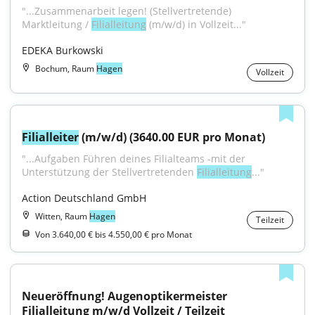
"...Zusammenarbeit legen! (Stellvertretende) 
Marktleitung / 
Filialleitung
 (m/w/d) in Vollzeit..."
EDEKA Burkowski
Bochum, Raum
Hagen
Vollzeit
Filialleiter
 (m/w/d) (3640.00 EUR pro Monat)
"...Aufgaben Führen deines Filialteams -mit der 
Unterstützung der Stellvertretenden 
Filialleitung
..."
Action Deutschland GmbH
Witten, Raum
Hagen
Teilzeit
Von 3.640,00 € bis 4.550,00 € pro Monat
Neueröffnung! Augenoptikermeister 
Filialleitung m/w/d Vollzeit / Teilzeit