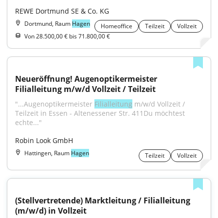
REWE Dortmund SE & Co. KG
Dortmund, Raum
Hagen
Homeoffice
Teilzeit
Vollzeit
Von 28.500,00 € bis 71.800,00 €
Neueröffnung! Augenoptikermeister 
Filialleitung m/w/d Vollzeit / Teilzeit
"...Augenoptikermeister 
Filialleitung
 m/w/d Vollzeit / 
Teilzeit in Essen - Altenessener Str. 411Du möchtest 
echte..."
Robin Look GmbH
Hattingen, Raum
Hagen
Teilzeit
Vollzeit
(Stellvertretende) Marktleitung / Filialleitung 
(m/w/d) in Vollzeit