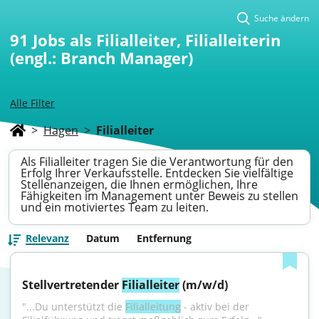
Suche ändern
91
Jobs als Filialleiter, Filialleiterin
(engl.: Branch Manager)
Alle Filter
>
Hagen
>
Filialleiter
Als Filialleiter tragen Sie die Verantwortung für den
Erfolg Ihrer Verkaufsstelle. Entdecken Sie vielfältige
Stellenanzeigen, die Ihnen ermöglichen, Ihre
Fähigkeiten im Management unter Beweis zu stellen
und ein motiviertes Team zu leiten.
Relevanz
Datum
Entfernung
Stellvertretender 
Filialleiter
 (m/w/d)
"...Du unterstützt die 
Filialleitung
 - aktiv bei der 