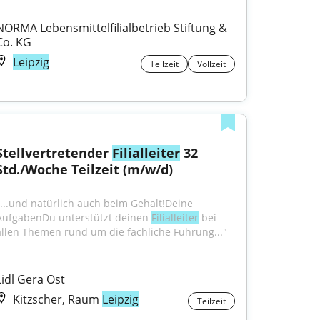
NORMA Lebensmittelfilialbetrieb Stiftung & 
Co. KG
Leipzig
Teilzeit
Vollzeit
Stellvertretender 
Filialleiter
 32 
Std./Woche Teilzeit (m/w/d)
"...und natürlich auch beim Gehalt!Deine 
AufgabenDu unterstützt deinen 
Filialleiter
 bei 
allen Themen rund um die fachliche Führung..."
Lidl Gera Ost
Kitzscher, Raum
Leipzig
Teilzeit