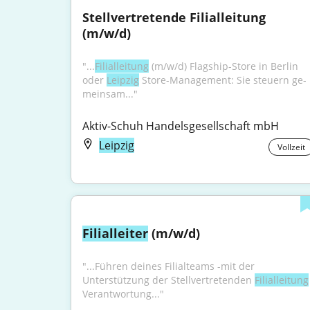
Stellvertretende Filialleitung 
(m/w/d)
"...
Filialleitung
 (m/w/d) Flag­ship-Sto­re in Ber­lin 
oder 
Leip­zig
 Sto­re-Ma­nage­ment: Sie steu­ern ge­
mein­sam..."
Aktiv-Schuh Handelsgesellschaft mbH
Leipzig
Vollzeit
Filialleiter
 (m/w/d)
"...Führen deines Filialteams -mit der 
Unterstützung der Stellvertretenden 
Filialleitung
Verantwortung..."