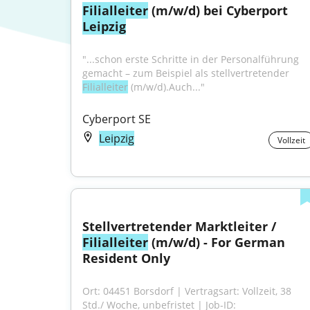
Filialleiter
 (m/w/d) bei Cyberport 
Leipzig
"...schon erste Schritte in der Personalführung 
gemacht – zum Beispiel als stellvertretender 
Filialleiter
 (m/w/d).Auch..."
Cyberport SE
Leipzig
Vollzeit
Stellvertretender Marktleiter / 
Filialleiter
 (m/w/d) - For German 
Resident Only
Ort: 04451 Borsdorf | Vertragsart: Vollzeit, 38 
Std./ Woche, unbefristet | Job-ID: 