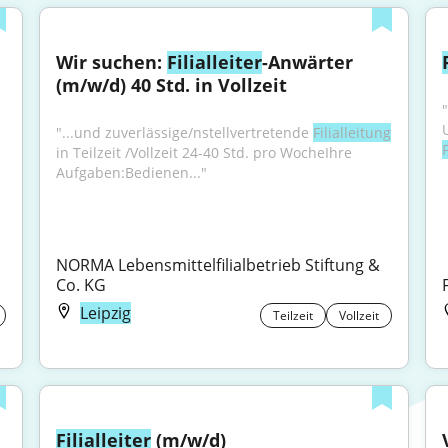
Wir suchen: 
Filialleiter
-Anwärter 
(m/w/d) 40 Std. in Vollzeit
"...und zuverlässige/nstellvertretende 
Filialleitung
F
in Teilzeit /Vollzeit 24-40 Std. pro WocheIhre 
Aufgaben:Bedienen..."
NORMA Lebensmittelfilialbetrieb Stiftung & 
Co. KG
Leipzig
Teilzeit
Vollzeit
Filialleiter
 (m/w/d)