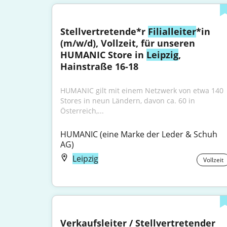
Stellvertretende*r 
Filialleiter
*in 
(m/w/d), Vollzeit, für unseren 
HUMANIC Store in 
Leipzig
, 
Hainstraße 16-18
HUMANIC gilt mit einem Netzwerk von etwa 140 
Stores in neun Ländern, davon ca. 60 in 
Österreich,...
HUMANIC (eine Marke der Leder & Schuh 
AG)
Leipzig
Vollzeit
Verkaufsleiter / Stellvertretender 