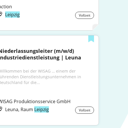
Action
Leipzig
Vollzeit
Niederlassungsleiter (m/w/d) 
Industriedienstleistung | Leuna
Willkommen bei der WISAG … einem der 
führenden Dienstleistungsunternehmen in 
Deutschland für die...
WISAG Produktionsservice GmbH
Leuna, Raum
Leipzig
Vollzeit