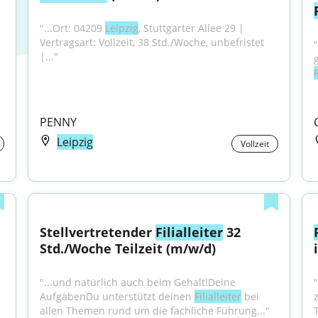
"...Ort: 04209 
Leipzig
, Stuttgarter Allee 29 | 
Vertragsart: Vollzeit, 38 Std./Woche, unbefristet 
|..."
F
PENNY
Leipzig
Vollzeit
Stellvertretender 
Filialleiter
 32 
Std./Woche Teilzeit (m/w/d)
"...und natürlich auch beim Gehalt!Deine 
AufgabenDu unterstützt deinen 
Filialleiter
 bei 
allen Themen rund um die fachliche Führung..."
T