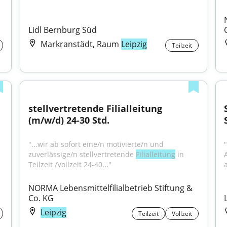
Lidl Bernburg Süd
Markranstädt, Raum
Leipzig
Teilzeit
stellvertretende Filialleitung 
(m/w/d) 24-30 Std.
"...wir ab sofort eine/n motivierte/n und 
zuverlässige/n stellvertretende 
Filialleitung
 in 
Teilzeit /Vollzeit 24-40..."
NORMA Lebensmittelfilialbetrieb Stiftung & 
Co. KG
Leipzig
Teilzeit
Vollzeit