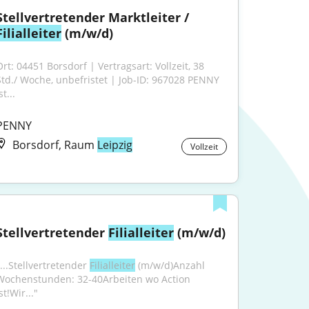
Stellvertretender Marktleiter / 
Filialleiter
 (m/w/d)
rt: 04451 Borsdorf | Vertragsart: Vollzeit, 38 
Std./ Woche, unbefristet | Job-ID: 967028 PENNY 
st...
PENNY
Borsdorf, Raum
Leipzig
Vollzeit
Stellvertretender 
Filialleiter
 (m/w/d)
...Stellvertretender 
Filialleiter
 (m/w/d)Anzahl 
Wochenstunden: 32-40Arbeiten wo Action 
st!Wir..."