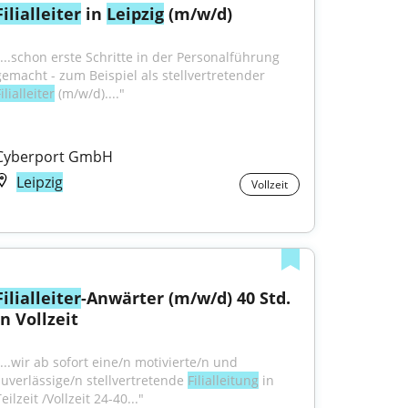
Filialleiter
 in 
Leipzig
 (m/w/d)
"...schon erste Schritte in der Personalführung 
gemacht - zum Beispiel als stellvertretender 
ilialleiter
 (m/w/d)...."
Cyberport GmbH
Leipzig
Vollzeit
Filialleiter
-Anwärter (m/w/d) 40 Std. 
in Vollzeit
"...wir ab sofort eine/n motivierte/n und 
zuverlässige/n stellvertretende 
Filialleitung
 in 
eilzeit /Vollzeit 24-40..."