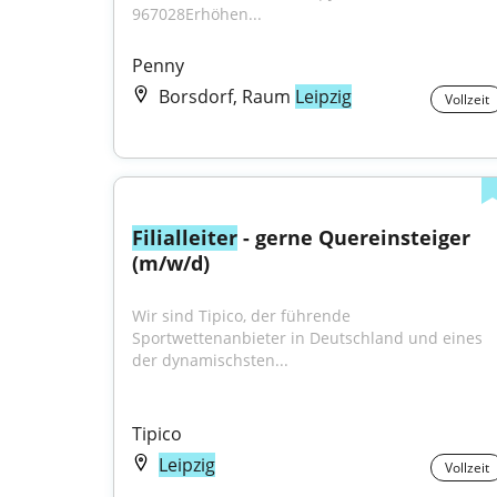
967028Erhöhen...
Penny
Borsdorf, Raum
Leipzig
Vollzeit
Filialleiter
 - gerne Quereinsteiger 
(m/w/d)
Wir sind Tipico, der führende 
Sportwettenanbieter in Deutschland und eines 
der dynamischsten...
Tipico
Leipzig
Vollzeit