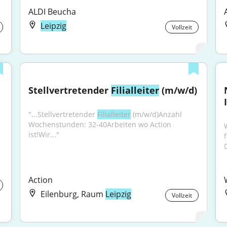
ALDI Beucha
Leipzig
Vollzeit
Stellvertretender 
Filialleiter
 (m/w/d)
"...Stellvertretender 
Filialleiter
 (m/w/d)Anzahl 
Wochenstunden: 32-40Arbeiten wo Action 
ist!Wir..."
Action
Eilenburg, Raum
Leipzig
Vollzeit