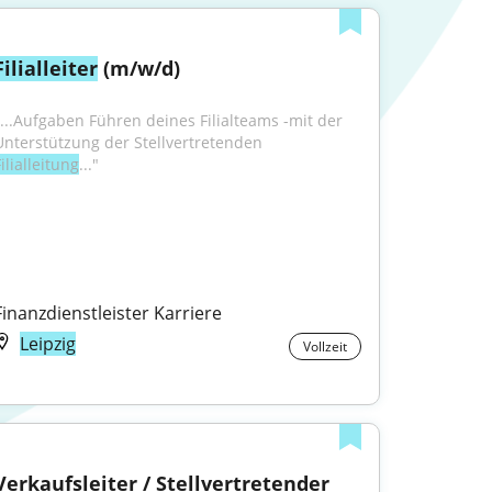
Filialleiter
 (m/w/d)
"...Aufgaben Führen deines Filialteams -mit der 
Unterstützung der Stellvertretenden 
ilialleitung
..."
Finanzdienstleister Karriere
Leipzig
Vollzeit
Verkaufsleiter / Stellvertretender 