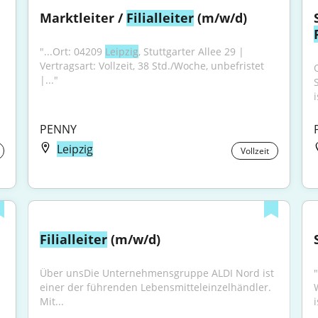
Marktleiter / 
Filialleiter
 (m/w/d)
"...Ort: 04209 
Leipzig
, Stuttgarter Allee 29 | 
Vertragsart: Vollzeit, 38 Std./Woche, unbefristet 
O
|..."
i
PENNY
Leipzig
Vollzeit
Filialleiter
 (m/w/d)
Über unsDie Unternehmensgruppe ALDI Nord ist 
"
einer der führenden Lebensmitteleinzelhändler. 
Mit...
i