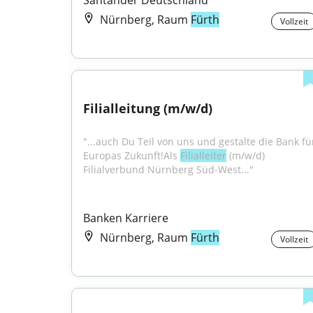
Santander Deutschland
Nürnberg, Raum
Fürth
Vollzeit
Filialleitung (m/w/d)
"...auch Du Teil von uns und gestalte die Bank für
Europas Zukunft!Als 
Filialleiter
 (m/w/d) 
Filialverbund Nürnberg Süd-West..."
Banken Karriere
Nürnberg, Raum
Fürth
Vollzeit