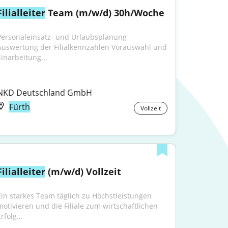
Filialleiter
 Team (m/w/d) 30h/Woche
Personaleinsatz- und Urlaubsplanung 
Auswertung der Filialkennzahlen Vorauswahl und 
Einarbeitung...
NKD Deutschland GmbH
Fürth
Vollzeit
Filialleiter
 (m/w/d) Vollzeit
Ein starkes Team täglich zu Höchstleistungen 
motivieren und die Filiale zum wirtschaftlichen 
rfolg...