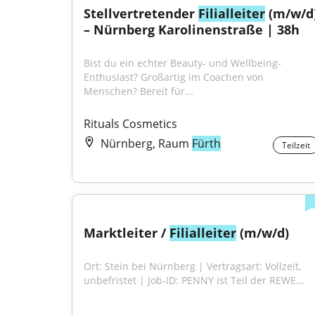
Stellvertretender 
Filialleiter
 (m/w/d)
– Nürnberg Karolinenstraße | 38h
Bist du ein echter Beauty- und Wellbeing-
Enthusiast? Großartig im Coachen von 
Menschen? Bereit für...
Rituals Cosmetics
Nürnberg, Raum
Fürth
Teilzeit
Marktleiter / 
Filialleiter
 (m/w/d)
Ort: Stein bei Nürnberg | Vertragsart: Vollzeit, 
unbefristet | Job-ID: PENNY ist Teil der REWE...