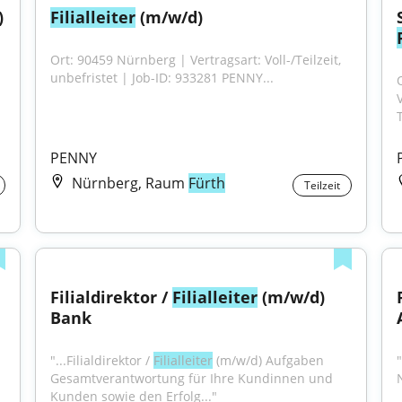
 
Filialleiter
 (m/w/d)
Ort: 90459 Nürnberg​​​​​​​​​​​​​​ | Vertragsart: Voll-/Teilzeit, 
unbefristet | Job-ID: 933281 PENNY...
T
PENNY
Nürnberg, Raum
Fürth
Teilzeit
Filialdirektor / 
Filialleiter
 (m/w/d) 
Bank
"...Filialdirektor / 
Filialleiter
 (m/w/d) Aufgaben 
"
Gesamtverantwortung für Ihre Kundinnen und 
Kunden sowie den Erfolg..."