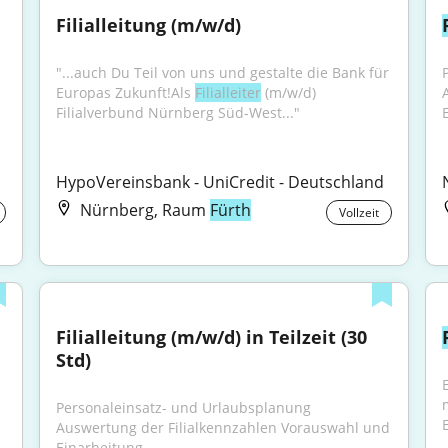
Filialleitung (m/w/d)
"...auch Du Teil von uns und gestalte die Bank für 
Europas Zukunft!Als 
Filialleiter
 (m/w/d) 
Filialverbund Nürnberg Süd-West..."
HypoVereinsbank - UniCredit - Deutschland
Nürnberg, Raum
Fürth
Vollzeit
Filialleitung (m/w/d) in Teilzeit (30 
Std)
Personaleinsatz- und Urlaubsplanung 
E
Auswertung der Filialkennzahlen Vorauswahl und 
Einarbeitung...