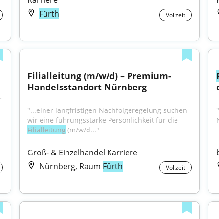
Karriere
Fürth
Vollzeit
Filialleitung (m/w/d) – Premium-
Handelsstandort Nürnberg
 
"...einer langfristigen Nachfolgeregelung suchen 
"
wir eine führungsstarke Persönlichkeit für die 
Filialleitung
 (m/w/d..."
Groß- & Einzelhandel Karriere
Nürnberg, Raum
Fürth
Vollzeit