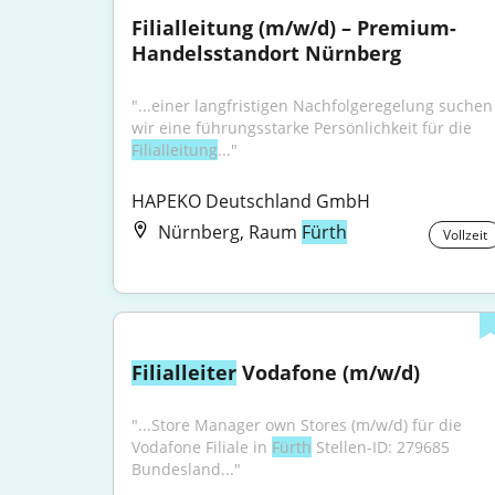
Filialleitung (m/w/d) – Premium-
Handelsstandort Nürnberg
"...einer langfristigen Nachfolgeregelung suchen 
wir eine führungsstarke Persönlichkeit für die 
Filialleitung
..."
HAPEKO Deutschland GmbH
Nürnberg, Raum
Fürth
Vollzeit
Filialleiter
 Vodafone (m/w/d)
"...Store Manager own Stores (m/w/d) für die 
Vodafone Filiale in 
Fürth
 Stellen-ID: 279685 
Bundesland..."