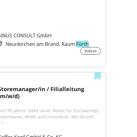
SINUS CONSULT GmbH
Neunkirchen am Brand, Raum
Fürth
Vollzeit
Storemanager/in / Filialleitung 
(m/w/d)
Seit 95 Jahren steht unser Name für hochwertige 
Lederwaren, Mode und Innovation. Mit derzeit 
1...