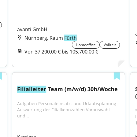
avanti GmbH
Nürnberg, Raum
Fürth
Homeoffice
Vollzeit
Von 37.200,00 € bis 105.700,00 €
Filialleiter
 Team (m/w/d) 30h/Woche
Aufgaben Personaleinsatz- und Urlaubsplanung 
Auswertung der Filialkennzahlen Vorauswahl 
und...
1