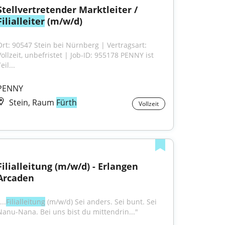
Stellvertretender Marktleiter / 
Filialleiter
 (m/w/d)
Ort: 90547 Stein bei Nürnberg | Vertragsart: 
Vollzeit, unbefristet | Job-ID: 955178 PENNY ist 
eil...
PENNY
Stein, Raum
Fürth
Vollzeit
Filialleitung (m/w/d) - Erlangen 
Arcaden
...
Filialleitung
 (m/w/d) Sei anders. Sei bunt. Sei 
Nanu-Nana. Bei uns bist du mittendrin..."