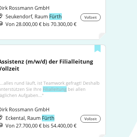
Dirk Rossmann GmbH
Seukendorf, Raum
Fürth
Vollzeit
Von 28.000,00 € bis 70.300,00 €
Assistenz (m/w/d) der Filialleitung 
Vollzeit
"...alles rund läuft, ist Teamwork gefragt! Deshalb 
unterstützen Sie Ihre 
Filialleitung
 bei allen 
täglichen Aufgaben..."
Dirk Rossmann GmbH
Eckental, Raum
Fürth
Vollzeit
Von 27.700,00 € bis 54.400,00 €