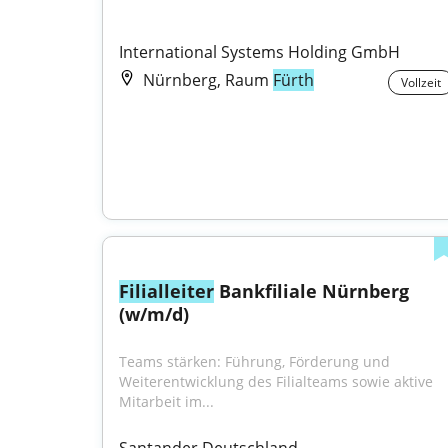
International Systems Holding GmbH
Nürnberg, Raum
Fürth
Vollzeit
Filialleiter
 Bankfiliale Nürnberg 
(w/m/d)
Teams stärken: Führung, Förderung und 
Weiterentwicklung des Filialteams sowie aktive 
Mitarbeit im...