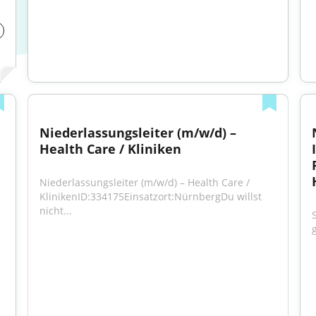
Niederlassungsleiter (m/w/d) – 
Health Care / Kliniken
Niederlassungsleiter (m/w/d) – Health Care / 
KlinikenID:334175Einsatzort:NürnbergDu willst 
nicht...