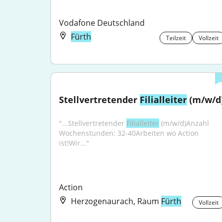
Vodafone Deutschland
Fürth
Teilzeit
Vollzeit
Stellvertretender 
Filialleiter
 (m/w/d
"...Stellvertretender 
Filialleiter
 (m/w/d)Anzahl 
Wochenstunden: 32-40Arbeiten wo Action 
ist!Wir..."
Action
Herzogenaurach, Raum
Fürth
Vollzeit