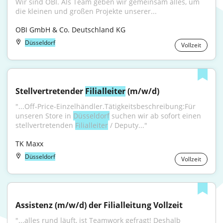
Wir sind OBI. Als Team geben wir gemeinsam alles, um 
die kleinen und großen Projekte unserer...
OBI GmbH & Co. Deutschland KG
Düsseldorf
Vollzeit
Stellvertretender 
Filialleiter
 (m/w/d)
"...Off-Price-Einzelhändler.Tätigkeitsbeschreibung:Für 
unseren Store in 
Düsseldorf
 suchen wir ab sofort einen 
stellvertretenden 
Filialleiter
 / Deputy..."
TK Maxx
Düsseldorf
Vollzeit
Assistenz (m/w/d) der Filialleitung Vollzeit
"...alles rund läuft, ist Teamwork gefragt! Deshalb 