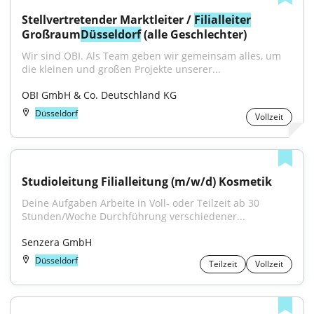
Stellvertretender Marktleiter / 
Filialleiter
Großraum
Düsseldorf
 (alle Geschlechter)
Wir sind OBI. Als Team geben wir gemeinsam alles, um 
die kleinen und großen Projekte unserer...
OBI GmbH & Co. Deutschland KG
Düsseldorf
Vollzeit
Studioleitung Filialleitung (m/w/d) Kosmetik
Deine Aufgaben Arbeite in Voll- oder Teilzeit ab 30 
Stunden/Woche Durchführung verschiedener...
Senzera GmbH
Düsseldorf
Teilzeit
Vollzeit