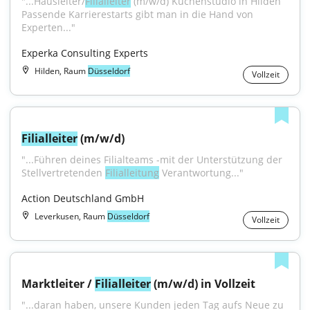
"...Hausleiter/
Filialleiter
 (m/w/d) Küchenstudio in Hilden 
Passende Karrierestarts gibt man in die Hand von 
Experten..."
Experka Consulting Experts
Hilden, Raum
Düsseldorf
Vollzeit
Filialleiter
 (m/w/d)
"...Führen deines Filialteams -mit der Unterstützung der 
Stellvertretenden 
Filialleitung
 Verantwortung..."
Action Deutschland GmbH
Leverkusen, Raum
Düsseldorf
Vollzeit
Marktleiter / 
Filialleiter
 (m/w/d) in Vollzeit
"...daran haben, unsere Kunden jeden Tag aufs Neue zu 