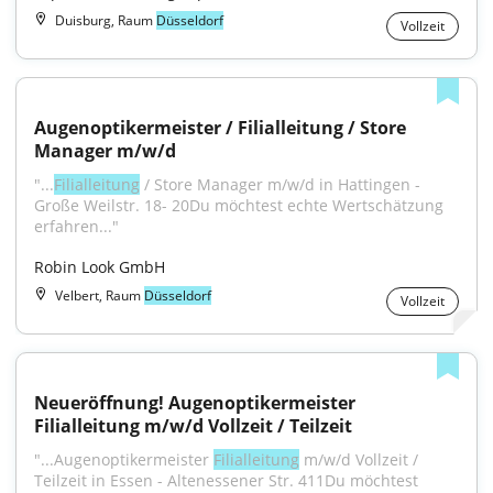
Duisburg, Raum
Düsseldorf
Vollzeit
Augenoptikermeister / Filialleitung / Store 
Manager m/w/d
"...
Filialleitung
 / Store Manager m/w/d in Hattingen - 
Große Weilstr. 18- 20Du möchtest echte Wertschätzung 
erfahren..."
Robin Look GmbH
Velbert, Raum
Düsseldorf
Vollzeit
Neueröffnung! Augenoptikermeister 
Filialleitung m/w/d Vollzeit / Teilzeit
"...Augenoptikermeister 
Filialleitung
 m/w/d Vollzeit / 
Teilzeit in Essen - Altenessener Str. 411Du möchtest 