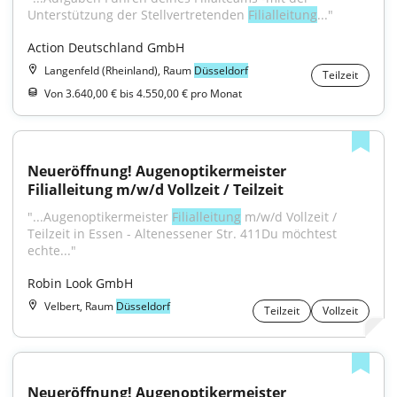
Unterstützung der Stellvertretenden 
Filialleitung
..."
Action Deutschland GmbH
Langenfeld (Rheinland), Raum
Düsseldorf
Teilzeit
Von 3.640,00 € bis 4.550,00 € pro Monat
Neueröffnung! Augenoptikermeister 
Filialleitung m/w/d Vollzeit / Teilzeit
"...Augenoptikermeister 
Filialleitung
 m/w/d Vollzeit / 
Teilzeit in Essen - Altenessener Str. 411Du möchtest 
echte..."
Robin Look GmbH
Velbert, Raum
Düsseldorf
Teilzeit
Vollzeit
Neueröffnung! Augenoptikermeister 