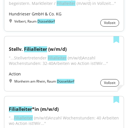
begeistern. Marktleiter / 
Filialleiter
 (m/w/d) in Vollzeit..."
Hundrieser GmbH & Co. KG
Velbert, Raum
Düsseldorf
Vollzeit
Stellv. 
Filialleiter
 (w/m/d)
"...Stellvertretender 
Filialleiter
 (m/w/d)Anzahl 
Wochenstunden: 32-40Arbeiten wo Action ist!Wir..."
Action
Monheim am Rhein, Raum
Düsseldorf
Vollzeit
Filialleiter
*in (m/w/d)
"...
Filialleiter
 (m/w/d)Anzahl Wochenstunden: 40 Arbeiten 
wo Action ist!Wir..."