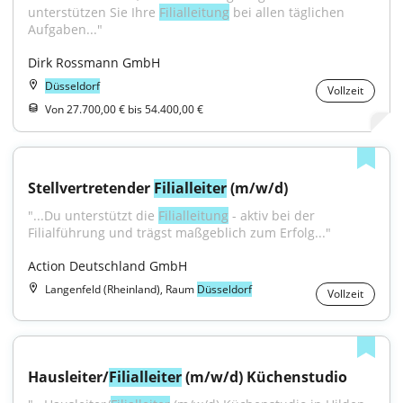
unterstützen Sie Ihre 
Filialleitung
 bei allen täglichen 
Aufgaben..."
Dirk Rossmann GmbH
Düsseldorf
Vollzeit
Von 27.700,00 € bis 54.400,00 €
Stellvertretender 
Filialleiter
 (m/w/d)
"...Du unterstützt die 
Filialleitung
 - aktiv bei der 
Filialführung und trägst maßgeblich zum Erfolg..."
Action Deutschland GmbH
Langenfeld (Rheinland), Raum
Düsseldorf
Vollzeit
Hausleiter/
Filialleiter
 (m/w/d) Küchenstudio