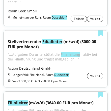
echte..."
Robin Look GmbH
Mülheim an der Ruhr, Raum
Düsseldorf
Teilzeit
Vollzeit
Stellvertretender 
Filialleiter
 (m/w/d) (3000.00 
EUR pro Monat)
"...Aufgaben Du unterstützt die 
Filialleitung
 - aktiv bei 
der Filialführung und trägst maßgeblich..."
Action Deutschland GmbH
Langenfeld (Rheinland), Raum
Düsseldorf
Vollzeit
Von 3.000,00 € bis 3.750,00 € pro Monat
Filialleiter
 (m/w/d) (3640.00 EUR pro Monat)
"...Aufgaben Führen deines Filialteams -mit der 