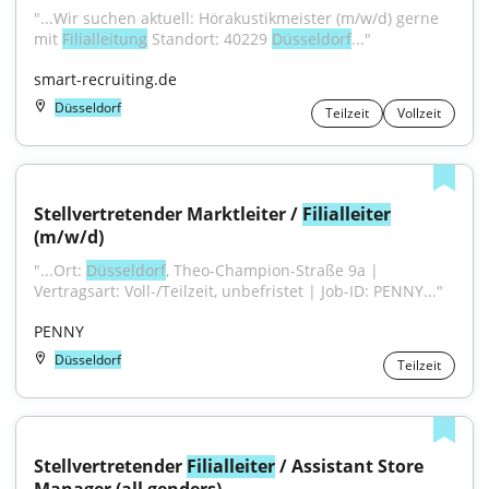
"...Wir suchen aktuell: Hörakustikmeister (m/w/d) gerne 
mit 
Filialleitung
 Standort: 40229 
Düsseldorf
..."
smart-recruiting.de
Düsseldorf
Teilzeit
Vollzeit
Stellvertretender Marktleiter / 
Filialleiter
(m/w/d)
"...Ort: 
Düsseldorf
, Theo-Champion-Straße 9a | 
Vertragsart: Voll-/Teilzeit, unbefristet | Job-ID: PENNY..."
PENNY
Düsseldorf
Teilzeit
Stellvertretender 
Filialleiter
 / Assistant Store 