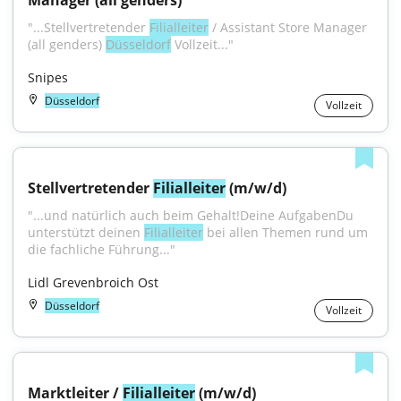
Manager (all genders)
"...Stellvertretender 
Filialleiter
 / Assistant Store Manager 
(all genders) 
Düsseldorf
 Vollzeit..."
Snipes
Düsseldorf
Vollzeit
Stellvertretender 
Filialleiter
 (m/w/d)
"...und natürlich auch beim Gehalt!Deine AufgabenDu 
unterstützt deinen 
Filialleiter
 bei allen Themen rund um 
die fachliche Führung..."
Lidl Grevenbroich Ost
Düsseldorf
Vollzeit
Marktleiter / 
Filialleiter
 (m/w/d)