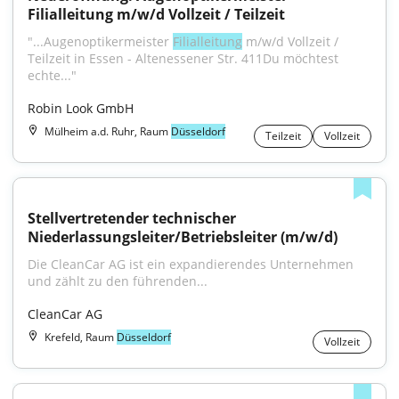
Filialleitung m/w/d Vollzeit / Teilzeit
"...Augenoptikermeister 
Filialleitung
 m/w/d Vollzeit / 
Teilzeit in Essen - Altenessener Str. 411Du möchtest 
echte..."
Robin Look GmbH
Mülheim a.d. Ruhr, Raum
Düsseldorf
Teilzeit
Vollzeit
Stellvertretender technischer 
Niederlassungsleiter/Betriebsleiter (m/w/d)
Die CleanCar AG ist ein expandierendes Unternehmen 
und zählt zu den führenden...
CleanCar AG
Krefeld, Raum
Düsseldorf
Vollzeit