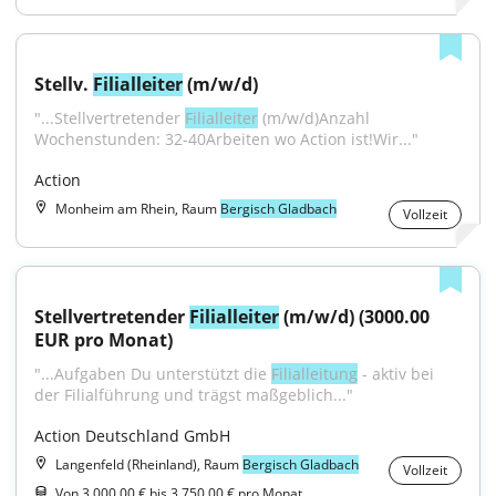
Stellv. 
Filialleiter
 (m/w/d)
"...Stellvertretender 
Filialleiter
 (m/w/d)Anzahl 
Wochenstunden: 32-40Arbeiten wo Action ist!Wir..."
Action
Monheim am Rhein, Raum
Bergisch Gladbach
Vollzeit
Stellvertretender 
Filialleiter
 (m/w/d) (3000.00 
EUR pro Monat)
"...Aufgaben Du unterstützt die 
Filialleitung
 - aktiv bei 
der Filialführung und trägst maßgeblich..."
Action Deutschland GmbH
Langenfeld (Rheinland), Raum
Bergisch Gladbach
Vollzeit
Von 3.000,00 € bis 3.750,00 € pro Monat