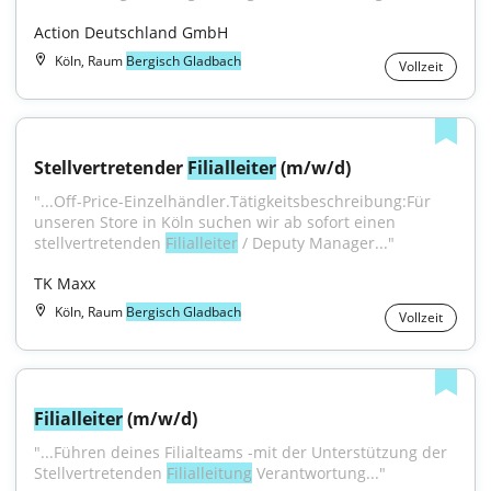
Action Deutschland GmbH
Köln, Raum
Bergisch Gladbach
Vollzeit
Stellvertretender 
Filialleiter
 (m/w/d)
"...Off-Price-Einzelhändler.Tätigkeitsbeschreibung:Für 
unseren Store in Köln suchen wir ab sofort einen 
stellvertretenden 
Filialleiter
 / Deputy Manager..."
TK Maxx
Köln, Raum
Bergisch Gladbach
Vollzeit
Filialleiter
 (m/w/d)
"...Führen deines Filialteams -mit der Unterstützung der 
Stellvertretenden 
Filialleitung
 Verantwortung..."