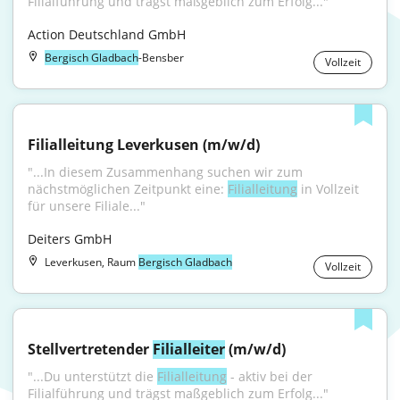
Filialführung und trägst maßgeblich zum Erfolg..."
Action Deutschland GmbH
Bergisch Gladbach
-Bensber
Vollzeit
Filialleitung Leverkusen (m/w/d)
"...In diesem Zusammenhang suchen wir zum 
nächstmöglichen Zeitpunkt eine: 
Filialleitung
 in Vollzeit 
für unsere Filiale..."
Deiters GmbH
Leverkusen, Raum
Bergisch Gladbach
Vollzeit
Stellvertretender 
Filialleiter
 (m/w/d)
"...Du unterstützt die 
Filialleitung
 - aktiv bei der 
Filialführung und trägst maßgeblich zum Erfolg..."