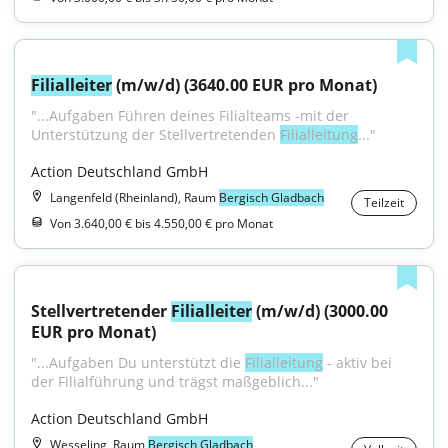
Filialleiter
 (m/w/d) (3640.00 EUR pro Monat)
"...Aufgaben Führen deines Filialteams -mit der 
Unterstützung der Stellvertretenden 
Filialleitung
..."
Action Deutschland GmbH
Langenfeld (Rheinland), Raum
Bergisch Gladbach
Teilzeit
Von 3.640,00 € bis 4.550,00 € pro Monat
Stellvertretender 
Filialleiter
 (m/w/d) (3000.00 
EUR pro Monat)
"...Aufgaben Du unterstützt die 
Filialleitung
 - aktiv bei 
der Filialführung und trägst maßgeblich..."
Action Deutschland GmbH
Wesseling, Raum
Bergisch Gladbach