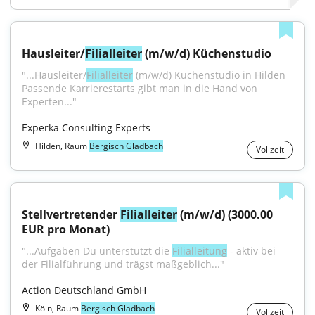
Hausleiter/
Filialleiter
 (m/w/d) Küchenstudio
"...Hausleiter/
Filialleiter
 (m/w/d) Küchenstudio in Hilden 
Passende Karrierestarts gibt man in die Hand von 
Experten..."
Experka Consulting Experts
Hilden, Raum
Bergisch Gladbach
Vollzeit
Stellvertretender 
Filialleiter
 (m/w/d) (3000.00 
EUR pro Monat)
"...Aufgaben Du unterstützt die 
Filialleitung
 - aktiv bei 
der Filialführung und trägst maßgeblich..."
Action Deutschland GmbH
Köln, Raum
Bergisch Gladbach
Vollzeit