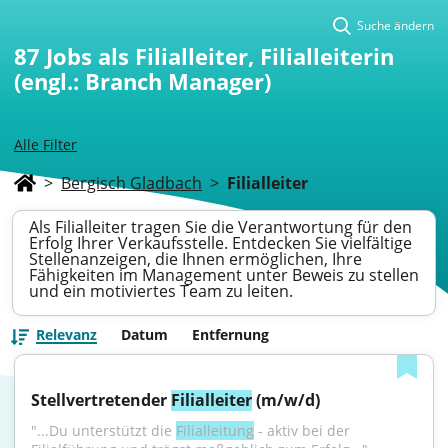
Suche ändern
87
Jobs als Filialleiter, Filialleiterin
(engl.: Branch Manager)
Alle Filter
>
Bergisch Gladbach
>
Filialleiter
Als Filialleiter tragen Sie die Verantwortung für den
Erfolg Ihrer Verkaufsstelle. Entdecken Sie vielfältige
Stellenanzeigen, die Ihnen ermöglichen, Ihre
Fähigkeiten im Management unter Beweis zu stellen
und ein motiviertes Team zu leiten.
Relevanz
Datum
Entfernung
Stellvertretender 
Filialleiter
 (m/w/d)
"...Du unterstützt die 
Filialleitung
 - aktiv bei der 