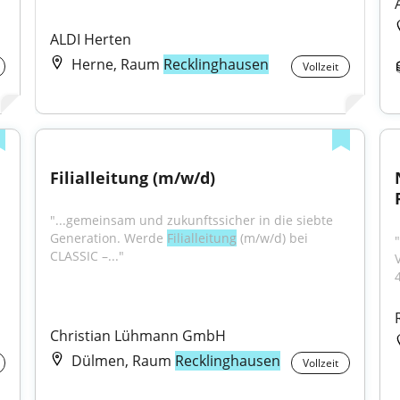
ALDI Herten
Herne, Raum
Recklinghausen
Vollzeit
Filialleitung (m/w/d)
"...gemeinsam und zukunftssicher in die siebte 
Generation. Werde 
Filialleitung
 (m/w/d) bei 
CLASSIC –..."
V
Christian Lühmann GmbH
Dülmen, Raum
Recklinghausen
Vollzeit