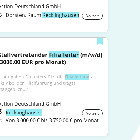
Action Deutschland GmbH
Dorsten, Raum
Recklinghausen
Vollzeit
Stellvertretender 
Filialleiter
 (m/w/d) 
(3000.00 EUR pro Monat)
"...Aufgaben Du unterstützt die 
Filialleitung
 - 
ktiv bei der Filialführung und trägst 
maßgeblich..."
Action Deutschland GmbH
Recklinghausen
Vollzeit
Von 3.000,00 € bis 3.750,00 € pro Monat