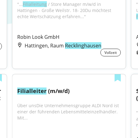
"...
Filialleitung
 / Store Manager m/w/d in 
Hattingen - Große Weilstr. 18- 20Du möchtest 
echte Wertschätzung erfahren..."
F
Robin Look GmbH
Hattingen, Raum
Recklinghausen
Vollzeit
 
Filialleiter
 (m/w/d)
t
Über unsDie Unternehmensgruppe ALDI Nord ist 
einer der führenden Lebensmitteleinzelhändler. 
Mit...
a