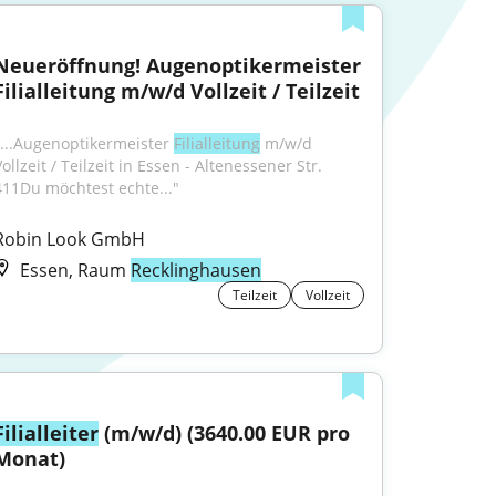
Neueröffnung! Augenoptikermeister 
Filialleitung m/w/d Vollzeit / Teilzeit
"...Augenoptikermeister 
Filialleitung
 m/w/d 
ollzeit / Teilzeit in Essen - Altenessener Str. 
411Du möchtest echte..."
Robin Look GmbH
Essen, Raum
Recklinghausen
Teilzeit
Vollzeit
Filialleiter
 (m/w/d) (3640.00 EUR pro 
Monat)