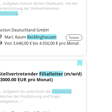
"...Aufgaben Führen deines Filialteams -mit der 
Unterstützung der Stellvertretenden 
ilialleitung
..."
Action Deutschland GmbH
Marl, Raum
Recklinghausen
Teilzeit
Von 3.640,00 € bis 4.550,00 € pro Monat
Stellvertretender 
Filialleiter
 (m/w/d) 
(3000.00 EUR pro Monat)
"...Aufgaben Du unterstützt die 
Filialleitung
 - 
ktiv bei der Filialführung und trägst 
maßgeblich..."