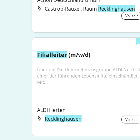
Action Deutschland GmbH
Castrop-Rauxel, Raum
Recklinghausen
Vollzeit
Filialleiter
 (m/w/d)
Über unsDie Unternehmensgruppe ALDI Nord ist
einer der führenden Lebensmitteleinzelhändler. 
Mit...
ALDI Herten
Recklinghausen
Vollzeit