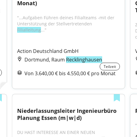
Monat)
 
"...Aufgaben Führen deines Filialteams -mit der 
Unterstützung der Stellvertretenden 
Filialleitung
..."
Action Deutschland GmbH
Dortmund, Raum
Recklinghausen
Teilzeit
Von 3.640,00 € bis 4.550,00 € pro Monat
Niederlassungsleiter Ingenieurbüro 
Planung Essen (m|w|d)
DU HAST INTERESSE AN EINER NEUEN 