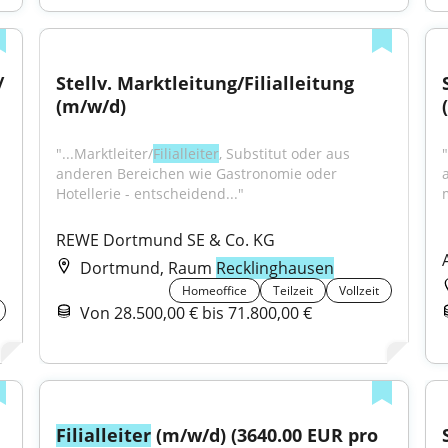
 
Stellv. Marktleitung/Filialleitung 
(m/w/d)
"...Marktleiter/
Filialleiter
, Substitut oder aus 
anderen Bereichen wie Gastronomie oder 
a
Hotellerie - entscheidend..."
REWE Dortmund SE & Co. KG
Dortmund, Raum
Recklinghausen
Homeoffice
Teilzeit
Vollzeit
Von 28.500,00 € bis 71.800,00 €
Filialleiter
 (m/w/d) (3640.00 EUR pro 