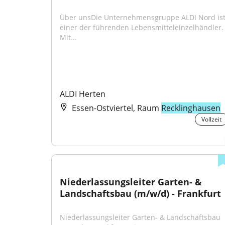
Über unsDie Unternehmensgruppe ALDI Nord ist
einer der führenden Lebensmitteleinzelhändler. 
Mit...
ALDI Herten
Essen-Ostviertel, Raum
Recklinghausen
Vollzeit
Niederlassungsleiter Garten- & 
Landschaftsbau (m/w/d) - Frankfurt
Niederlassungsleiter Garten- & Landschaftsbau 