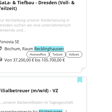
GaLa- & Tiefbau - Dresden (Voll- & 
Teilzeit)
Zur Verstärkung unserer Niederlassung in 
Dresden suchen wir eine unternehmerisch 
denkende und...
Vonovia SE
Bochum, Raum
Recklinghausen
Homeoffice
Teilzeit
Vollzeit
Von 37.200,00 € bis 105.700,00 €
Filialbetreuer (m/w/d) - VZ
"...unserer Bäckereifilialen im Tagesgeschäft
Ansprechpartner/in für 
Filialleitungen
..."
