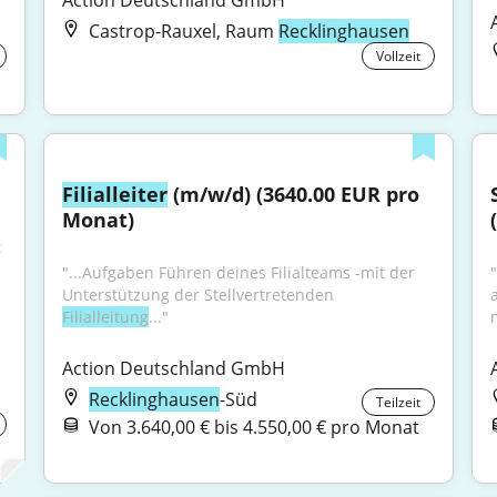
Action Deutschland GmbH
Castrop-Rauxel, Raum
Recklinghausen
Vollzeit
Filialleiter
 (m/w/d) (3640.00 EUR pro 
Monat)
 
"...Aufgaben Führen deines Filialteams -mit der 
Unterstützung der Stellvertretenden 
a
Filialleitung
..."
Action Deutschland GmbH
Recklinghausen
-Süd
Teilzeit
Von 3.640,00 € bis 4.550,00 € pro Monat