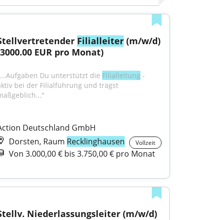
Stellvertretender 
Filialleiter
 (m/w/d) 
(3000.00 EUR pro Monat)
"...Aufgaben Du unterstützt die 
Filialleitung
 - 
ktiv bei der Filialführung und trägst 
maßgeblich..."
Action Deutschland GmbH
Dorsten, Raum
Recklinghausen
Vollzeit
Von 3.000,00 € bis 3.750,00 € pro Monat
Stellv. Niederlassungsleiter (m/w/d) 