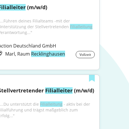
Filialleiter
 (m/w/d)
"...Führen deines Filialteams -mit der 
Unterstützung der Stellvertretenden 
Filialleitung
Verantwortung..."
Action Deutschland GmbH
Marl, Raum
Recklinghausen
Vollzeit
Stellvertretender 
Filialleiter
 (m/w/d)
...Du unterstützt die 
Filialleitung
 - aktiv bei der 
Filialführung und trägst maßgeblich zum 
rfolg..."