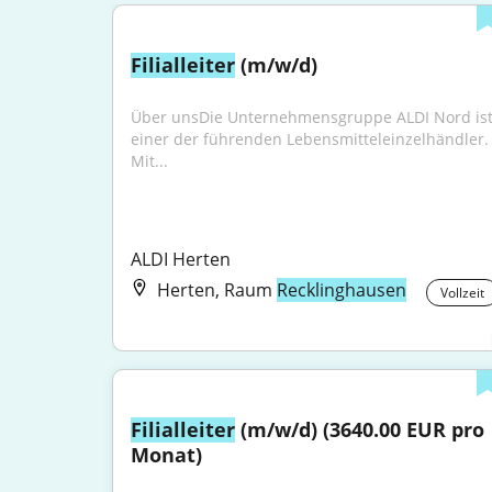
Filialleiter
 (m/w/d)
Über unsDie Unternehmensgruppe ALDI Nord ist
einer der führenden Lebensmitteleinzelhändler. 
Mit...
ALDI Herten
Herten, Raum
Recklinghausen
Vollzeit
Filialleiter
 (m/w/d) (3640.00 EUR pro 
Monat)