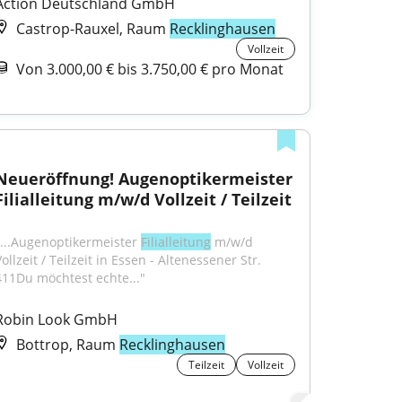
Action Deutschland GmbH
Castrop-Rauxel, Raum
Recklinghausen
Vollzeit
Von 3.000,00 € bis 3.750,00 € pro Monat
Neueröffnung! Augenoptikermeister 
Filialleitung m/w/d Vollzeit / Teilzeit
"...Augenoptikermeister 
Filialleitung
 m/w/d 
ollzeit / Teilzeit in Essen - Altenessener Str. 
411Du möchtest echte..."
Robin Look GmbH
Bottrop, Raum
Recklinghausen
Teilzeit
Vollzeit