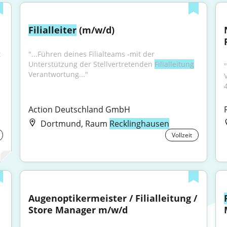
Filialleiter
 (m/w/d)
 
"...Führen deines Filialteams -mit der 
Unterstützung der Stellvertretenden 
Filialleitung
Verantwortung..."
V
Action Deutschland GmbH
Dortmund, Raum
Recklinghausen
Vollzeit
Augenoptikermeister / Filialleitung / 
Store Manager m/w/d