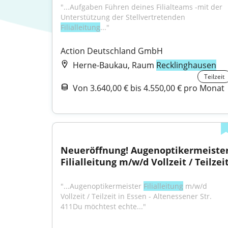
"...Aufgaben Führen deines Filialteams -mit der 
Unterstützung der Stellvertretenden 
Filialleitung
..."
Action Deutschland GmbH
Herne-Baukau, Raum
Recklinghausen
Teilzeit
Von 3.640,00 € bis 4.550,00 € pro Monat
Neueröffnung! Augenoptikermeister
Filialleitung m/w/d Vollzeit / Teilzei
"...Augenoptikermeister 
Filialleitung
 m/w/d 
Vollzeit / Teilzeit in Essen - Altenessener Str. 
411Du möchtest echte..."