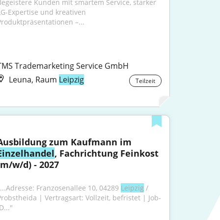
Begeistere Kunden mit smartem Service, starker 
LG-Expertise und kreativen 
Produktpräsentationen –...
TMS Trademarketing Service GmbH
Leuna, Raum
Leipzig
Teilzeit
Ausbildung zum Kaufmann im 
Einzelhandel
, Fachrichtung Feinkost 
(m/w/d) - 2027
"...Adresse: Franzosenallee 10, 04289 
Leipzig
 / 
robstheida | Vertragsart: Vollzeit, befristet | Job-
D..."