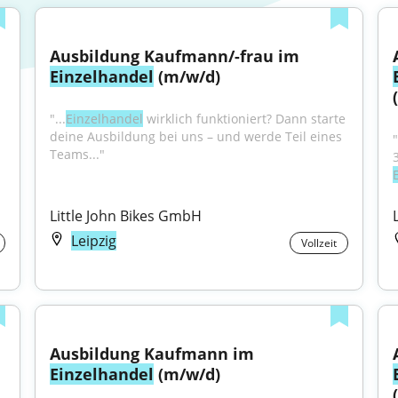
Ausbildung Kaufmann/-frau im 
Einzelhandel
 (m/w/d)
"...
Einzelhandel
 wirklich funktioniert? Dann starte 
deine Ausbildung bei uns – und werde Teil eines 
Teams..."
Little John Bikes GmbH
Leipzig
Vollzeit
Ausbildung Kaufmann im 
Einzelhandel
 (m/w/d)