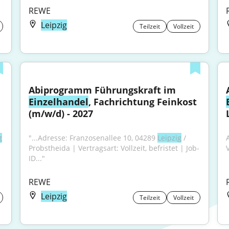
REWE
Leipzig
Teilzeit
Vollzeit
Abiprogramm Führungskraft im 
Einzelhandel
, Fachrichtung Feinkost 
(m/w/d) - 2027
g
"...Adresse: Franzosenallee 10, 04289 
Leipzig
 / 
Probstheida | Vertragsart: Vollzeit, befristet | Job-
V
ID..."
REWE
Leipzig
Teilzeit
Vollzeit