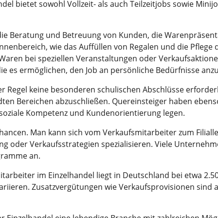
el bietet sowohl Vollzeit- als auch Teilzeitjobs sowie Minij
ie Beratung und Betreuung von Kunden, die Warenpräsentat
nenbereich, wie das Auffüllen von Regalen und die Pflege d
Waren bei speziellen Veranstaltungen oder Verkaufsaktionen.
, die es ermöglichen, den Job an persönliche Bedürfnisse anz
er Regel keine besonderen schulischen Abschlüsse erforderlic
dten Bereichen abzuschließen. Quereinsteiger haben ebenso
f soziale Kompetenz und Kundenorientierung legen.
chancen. Man kann sich vom Verkaufsmitarbeiter zum Filialle
ing oder Verkaufsstrategien spezialisieren. Viele Unternehm
ogramme an.
tarbeiter im Einzelhandel liegt in Deutschland bei etwa 2.
iieren. Zusatzvergütungen wie Verkaufsprovisionen sind 