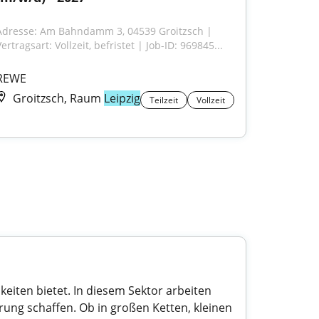
Adresse: Am Bahndamm 3, 04539 Groitzsch | 
ertragsart: Vollzeit, befristet | Job-ID: 969845...
REWE
Groitzsch, Raum
Leipzig
Teilzeit
Vollzeit
keiten bietet. In diesem Sektor arbeiten
ung schaffen. Ob in großen Ketten, kleinen