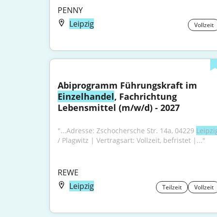
PENNY
Leipzig
Vollzeit
Abiprogramm Führungskraft im 
Einzelhandel
, Fachrichtung 
Lebensmittel (m/w/d) - 2027
"...Adresse: Zschochersche Str. 14a, 04229 
Leipzi
/ Plagwitz | Vertragsart: Vollzeit, befristet |..."
REWE
Leipzig
Teilzeit
Vollzeit