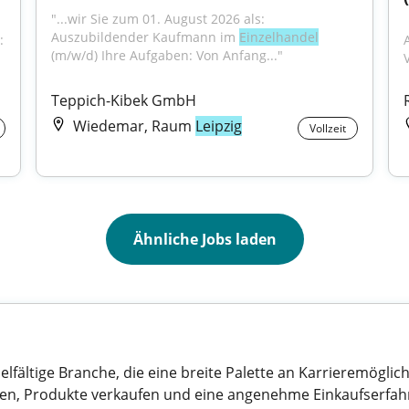
"...wir Sie zum 01. August 2026 als: 
Auszubildender Kaufmann im 
Einzelhandel
 
(m/w/d) Ihre Aufgaben: Von Anfang..."
V
Teppich-Kibek GmbH
Wiedemar, Raum
Leipzig
Vollzeit
Ähnliche Jobs laden
lfältige Branche, die eine breite Palette an Karrieremöglich
eren, Produkte verkaufen und eine angenehme Einkaufserfahr