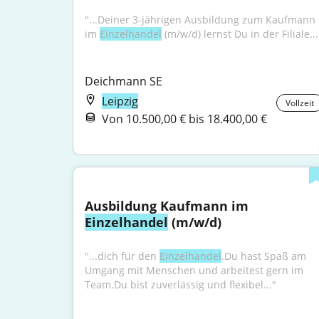
"...Deiner 3-jährigen Ausbildung zum Kaufmann 
im 
Einzelhandel
 (m/w/d) lernst Du in der Filiale...
Deichmann SE
Leipzig
Vollzeit
Von 10.500,00 € bis 18.400,00 €
Ausbildung Kaufmann im 
Einzelhandel
 (m/w/d)
"...dich für den 
Einzelhandel
.Du hast Spaß am 
Umgang mit Menschen und arbeitest gern im 
Team.Du bist zuverlässig und flexibel..."