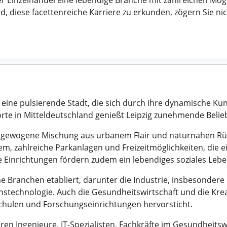
 Einzelhandel eine lebendige Branche mit zahlreichen Mögl
nd, diese facettenreiche Karriere zu erkunden, zögern Sie ni
 eine pulsierende Stadt, die sich durch ihre dynamische Ku
rte in Mitteldeutschland genießt Leipzig zunehmende Belie
ausgewogene Mischung aus urbanem Flair und naturnahen Rüc
m, zahlreiche Parkanlagen und Freizeitmöglichkeiten, die
le Einrichtungen fördern zudem ein lebendiges soziales Lebe
ene Branchen etabliert, darunter die Industrie, insbesond
technologie. Auch die Gesundheitswirtschaft und die Kreat
chulen und Forschungseinrichtungen hervorsticht.
ren Ingenieure, IT-Spezialisten, Fachkräfte im Gesundheits