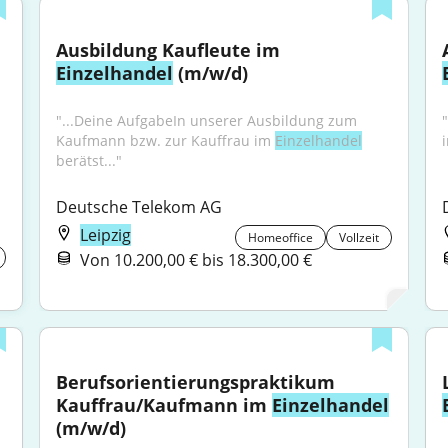
Ausbildung Kaufleute im 
Einzelhandel
 (m/w/d)
"...Deine AufgabeIn unserer Ausbildung zum 
Kaufmann bzw. zur Kauffrau im 
Einzelhandel
berätst..."
Deutsche Telekom AG
Leipzig
Homeoffice
Vollzeit
Von 10.200,00 € bis 18.300,00 €
Berufsorientierungspraktikum 
Kauffrau/Kaufmann im 
Einzelhandel
(m/w/d)