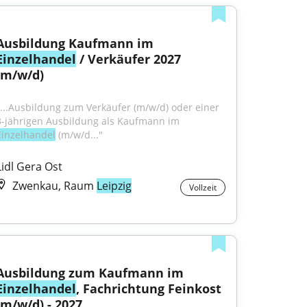
Ausbildung Kaufmann im 
Einzelhandel
 / Verkäufer 2027 
(m/w/d)
"...Ausbildung zum Verkäufer (m/w/d) oder einer 
3-jährigen Ausbildung als Kaufmann im 
Einzelhandel
 (m/w/d..."
Lidl Gera Ost
Zwenkau, Raum
Leipzig
Vollzeit
Ausbildung zum Kaufmann im 
Einzelhandel
, Fachrichtung Feinkost 
(m/w/d) - 2027