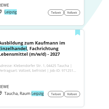
REWE
Leipzig
Teilzeit
Vollzeit
Ausbildung zum Kaufmann im 
Einzelhandel
, Fachrichtung 
Lebensmittel (m/w/d) - 2027
Adresse: Klebendorfer Str. 1, 04425 Taucha | 
ertragsart: Vollzeit, befristet | Job-ID: 971251...
REWE
Taucha, Raum
Leipzig
Teilzeit
Vollzeit