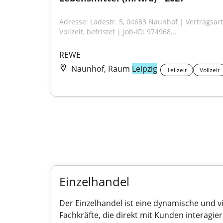
Adresse: Ladestr. 5, 04683 Naunhof | Vertragsart:
Vollzeit, befristet | Job-ID: 974968...
REWE
Naunhof, Raum
Leipzig
Teilzeit
Vollzeit
Einzelhandel
Der Einzelhandel ist eine dynamische und vie
Fachkräfte, die direkt mit Kunden interagi