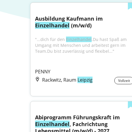
Ausbildung Kaufmann im 
Einzelhandel
 (m/w/d)
"...dich für den 
Einzelhandel
.Du hast Spaß am 
Umgang mit Menschen und arbeitest gern im 
Team.Du bist zuverlässig und flexibel..."
PENNY
Rackwitz, Raum
Leipzig
Vollzeit
Abiprogramm Führungskraft im 
Einzelhandel
, Fachrichtung 
Lebensmittel (m/w/d) - 2027