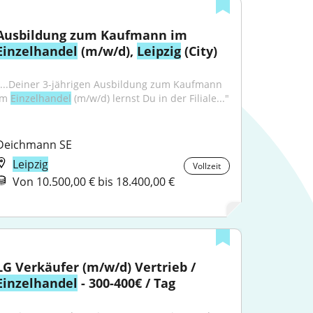
Ausbildung zum Kaufmann im 
Einzelhandel
 (m/w/d), 
Leipzig
 (City)
"...Deiner 3-jährigen Ausbildung zum Kaufmann 
im 
Einzelhandel
 (m/w/d) lernst Du in der Filiale..."
Deichmann SE
Leipzig
Vollzeit
Von 10.500,00 € bis 18.400,00 €
LG Verkäufer (m/w/d) Vertrieb / 
Einzelhandel
 - 300-400€ / Tag