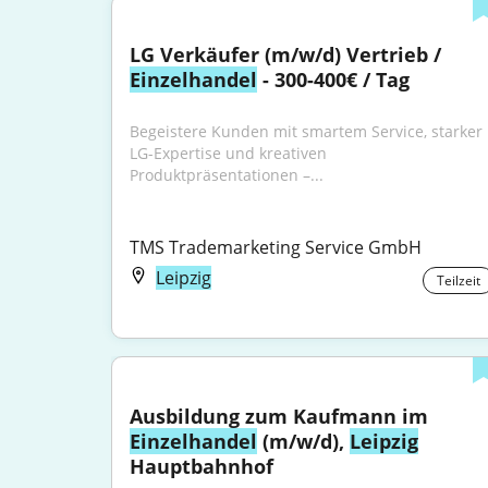
LG Verkäufer (m/w/d) Vertrieb / 
Einzelhandel
 - 300-400€ / Tag
Begeistere Kunden mit smartem Service, starker 
LG-Expertise und kreativen 
Produktpräsentationen –...
TMS Trademarketing Service GmbH
Leipzig
Teilzeit
Ausbildung zum Kaufmann im 
Einzelhandel
 (m/w/d), 
Leipzig
Hauptbahnhof