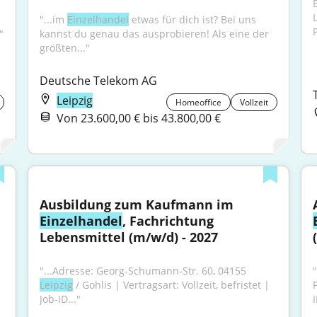
"...im 
Einzelhandel
 etwas für dich ist? Bei uns 
"
kannst du genau das ausprobieren! Als eine der 
größten..."
Deutsche Telekom AG
Leipzig
Homeoffice
Vollzeit
Von 23.600,00 € bis 43.800,00 €
Ausbildung zum Kaufmann im 
Einzelhandel
, Fachrichtung 
Lebensmittel (m/w/d) - 2027
"...Adresse: Georg-Schumann-Str. 60, 04155 
Leipzig
 / Gohlis | Vertragsart: Vollzeit, befristet | 
P
Job-ID..."
I