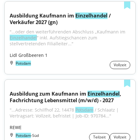
Ausbildung Kaufmann im 
Einzelhandel
 / 
Verkäufer 2027 (gn)
"...oder den weiterführenden Abschluss „Kaufmann im 
Einzelhandel
“ inkl. Aufstiegschancen zum 
stellvertretenden Filialleiter..."
Lidl Großbeeren 1
Potsdam
Vollzeit
Ausbildung zum Kaufmann im 
Einzelhandel
, 
Fachrichtung Lebensmittel (m/w/d) - 2027
"...Adresse: Schilfhof 22, 14478 
Potsdam
 / Schlaatz | 
Vertragsart: Vollzeit, befristet | Job-ID: 970784..."
REWE
Potsdam
-Süd
Teilzeit
Vollzeit