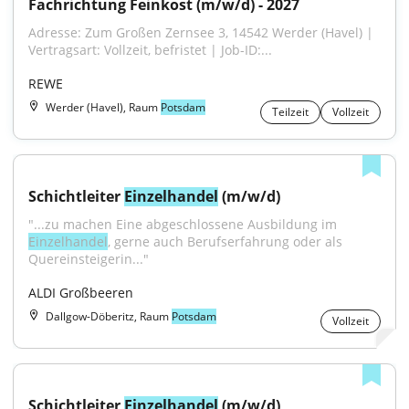
Fachrichtung Feinkost (m/w/d) - 2027
Adresse: Zum Großen Zernsee 3, 14542 Werder (Havel) | 
Vertragsart: Vollzeit, befristet | Job-ID:...
REWE
Werder (Havel), Raum
Potsdam
Teilzeit
Vollzeit
Schichtleiter 
Einzelhandel
 (m/w/d)
"...zu machen Eine abgeschlossene Ausbildung im 
Einzelhandel
, gerne auch Berufserfahrung oder als 
Quereinsteigerin..."
ALDI Großbeeren
Dallgow-Döberitz, Raum
Potsdam
Vollzeit
Schichtleiter 
Einzelhandel
 (m/w/d)