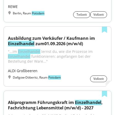
REWE
Berlin, Raum
Potsdam
Teilzeit
Vollzeit
Ausbildung zum Verkäufer / Kaufmann im 
Einzelhandel
 zum01.09.2026 (m/w/d)
"...im 
Einzelhandel
 lernst du, wie die Prozesse im 
Einzelhandel
 funktionieren: angefangen bei der 
Bestellung der Ware..."
ALDI Großbeeren
Dallgow-Döberitz, Raum
Potsdam
Vollzeit
Abiprogramm Führungskraft im 
Einzelhandel
, 
Fachrichtung Lebensmittel (m/w/d) - 2027