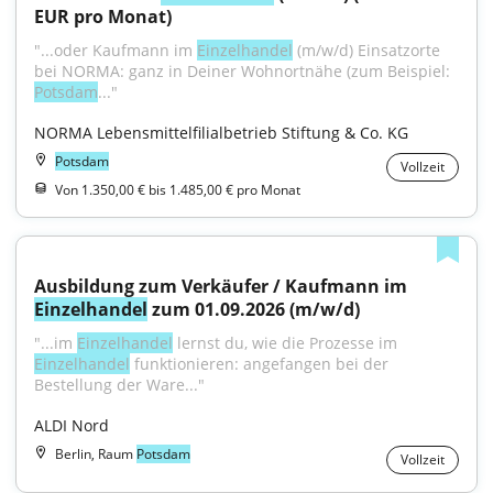
EUR pro Monat)
"...oder Kaufmann im 
Einzelhandel
 (m/w/d) Einsatzorte 
bei NORMA: ganz in Deiner Wohnortnähe (zum Beispiel: 
Potsdam
..."
NORMA Lebensmittelfilialbetrieb Stiftung & Co. KG
Potsdam
Vollzeit
Von 1.350,00 € bis 1.485,00 € pro Monat
Ausbildung zum Verkäufer / Kaufmann im 
Einzelhandel
 zum 01.09.2026 (m/w/d)
"...im 
Einzelhandel
 lernst du, wie die Prozesse im 
Einzelhandel
 funktionieren: angefangen bei der 
Bestellung der Ware..."
ALDI Nord
Berlin, Raum
Potsdam
Vollzeit