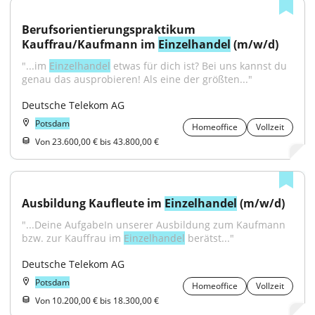
Berufsorientierungspraktikum 
Kauffrau/Kaufmann im 
Einzelhandel
 (m/w/d)
"...im 
Einzelhandel
 etwas für dich ist? Bei uns kannst du 
genau das ausprobieren! Als eine der größten..."
Deutsche Telekom AG
Potsdam
Homeoffice
Vollzeit
Von 23.600,00 € bis 43.800,00 €
Ausbildung Kaufleute im 
Einzelhandel
 (m/w/d)
"...Deine AufgabeIn unserer Ausbildung zum Kaufmann 
bzw. zur Kauffrau im 
Einzelhandel
 berätst..."
Deutsche Telekom AG
Potsdam
Homeoffice
Vollzeit
Von 10.200,00 € bis 18.300,00 €