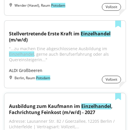
Werder (Havel), Raum
Potsdam
Vollzeit
Stellvertretende Erste Kraft im 
Einzelhandel
(m/w/d)
"...zu machen Eine abgeschlossene Ausbildung im 
Einzelhandel
, gerne auch Berufserfahrung oder als 
Quereinsteigerin..."
ALDI Großbeeren
Berlin, Raum
Potsdam
Vollzeit
Ausbildung zum Kaufmann im 
Einzelhandel
, 
Fachrichtung Feinkost (m/w/d) - 2027
Adresse: Lausanner Str. 82 / Goerzallee, 12205 Berlin / 
Lichterfelde | Vertragsart: Vollzeit,...