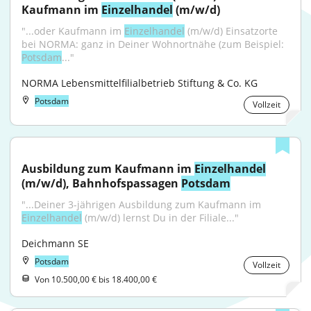
Kaufmann im 
Einzelhandel
 (m/w/d)
"...oder Kaufmann im 
Einzelhandel
 (m/w/d) Einsatzorte 
bei NORMA: ganz in Deiner Wohnortnähe (zum Beispiel: 
Potsdam
..."
NORMA Lebensmittelfilialbetrieb Stiftung & Co. KG
Potsdam
Vollzeit
Ausbildung zum Kaufmann im 
Einzelhandel
(m/w/d), Bahnhofspassagen 
Potsdam
"...Deiner 3-jährigen Ausbildung zum Kaufmann im 
Einzelhandel
 (m/w/d) lernst Du in der Filiale..."
Deichmann SE
Potsdam
Vollzeit
Von 10.500,00 € bis 18.400,00 €