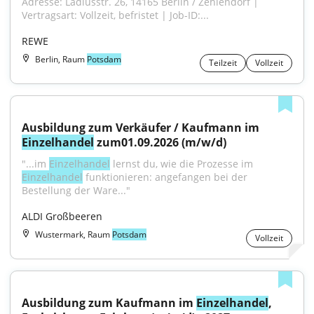
Adresse: Ladiusstr. 26, 14165 Berlin / Zehlendorf | 
Vertragsart: Vollzeit, befristet | Job-ID:...
REWE
Berlin, Raum
Potsdam
Teilzeit
Vollzeit
Ausbildung zum Verkäufer / Kaufmann im 
Einzelhandel
 zum01.09.2026 (m/w/d)
"...im 
Einzelhandel
 lernst du, wie die Prozesse im 
Einzelhandel
 funktionieren: angefangen bei der 
Bestellung der Ware..."
ALDI Großbeeren
Wustermark, Raum
Potsdam
Vollzeit
Ausbildung zum Kaufmann im 
Einzelhandel
, 