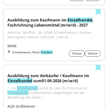
Ausbildung zum Kaufmann im 
Einzelhandel
, 
Fachrichtung Lebensmittel (m/w/d) - 2027
Adresse: Hauffstr. 34, 14548 Schwielowsee / Geltow | 
Vertragsart: Vollzeit, befristet | Job-ID:...
REWE
Schwielowsee, Raum
Potsdam
Teilzeit
Vollzeit
Ausbildung zum Verkäufer / Kaufmann im 
Einzelhandel
 zum01.09.2026 (m/w/d)
"...im 
Einzelhandel
 lernst du, wie die Prozesse im 
Einzelhandel
 funktionieren: angefangen bei der 
Bestellung der Ware..."
ALDI Großbeeren