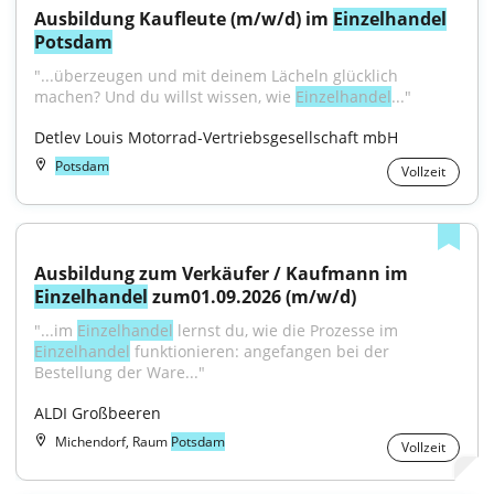
Ausbildung Kaufleute (m/w/d) im 
Einzelhandel
Potsdam
"...überzeugen und mit deinem Lächeln glücklich 
machen? Und du willst wissen, wie 
Einzelhandel
..."
Detlev Louis Motorrad-Vertriebsgesellschaft mbH
Potsdam
Vollzeit
Ausbildung zum Verkäufer / Kaufmann im 
Einzelhandel
 zum01.09.2026 (m/w/d)
"...im 
Einzelhandel
 lernst du, wie die Prozesse im 
Einzelhandel
 funktionieren: angefangen bei der 
Bestellung der Ware..."
ALDI Großbeeren
Michendorf, Raum
Potsdam
Vollzeit