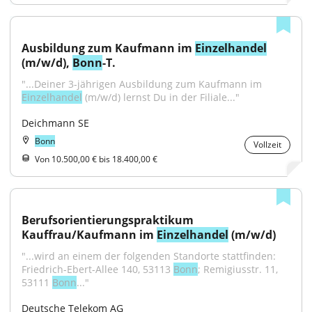
Ausbildung zum Kaufmann im 
Einzelhandel
(m/w/d), 
Bonn
-T.
"...Deiner 3-jährigen Ausbildung zum Kaufmann im 
Einzelhandel
 (m/w/d) lernst Du in der Filiale..."
Deichmann SE
Bonn
Vollzeit
Von 10.500,00 € bis 18.400,00 €
Berufsorientierungspraktikum 
Kauffrau/Kaufmann im 
Einzelhandel
 (m/w/d)
"...wird an einem der folgenden Standorte stattfinden: 
Friedrich-Ebert-Allee 140, 53113 
Bonn
; Remigiusstr. 11, 
53111 
Bonn
..."
Deutsche Telekom AG