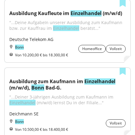
Ausbildung Kaufleute im 
Einzelhandel
 (m/w/d)
"...Deine AufgabeIn unserer Ausbildung zum Kaufmann 
bzw. zur Kauffrau im 
Einzelhandel
 berätst..."
Deutsche Telekom AG
Bonn
Homeoffice
Vollzeit
Von 10.200,00 € bis 18.300,00 €
Ausbildung zum Kaufmann im 
Einzelhandel
(m/w/d), 
Bonn
 Bad-G.
"...Deiner 3-jährigen Ausbildung zum Kaufmann im 
Einzelhandel
 (m/w/d) lernst Du in der Filiale..."
Deichmann SE
Bonn
Vollzeit
Von 10.500,00 € bis 18.400,00 €