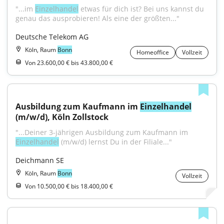
"...im 
Einzelhandel
 etwas für dich ist? Bei uns kannst du 
genau das ausprobieren! Als eine der größten..."
Deutsche Telekom AG
Köln, Raum
Bonn
Homeoffice
Vollzeit
Von 23.600,00 € bis 43.800,00 €
Ausbildung zum Kaufmann im 
Einzelhandel
(m/w/d), Köln Zollstock
"...Deiner 3-jährigen Ausbildung zum Kaufmann im 
Einzelhandel
 (m/w/d) lernst Du in der Filiale..."
Deichmann SE
Köln, Raum
Bonn
Vollzeit
Von 10.500,00 € bis 18.400,00 €