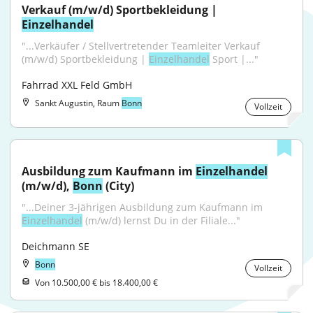
Verkauf (m/w/d) Sportbekleidung | 
Einzelhandel
"...Verkäufer / Stellvertretender Teamleiter Verkauf 
(m/w/d) Sportbekleidung | 
Einzelhandel
 Sport |..."
Fahrrad XXL Feld GmbH
Sankt Augustin, Raum
Bonn
Vollzeit
Ausbildung zum Kaufmann im 
Einzelhandel
(m/w/d), 
Bonn
 (City)
"...Deiner 3-jährigen Ausbildung zum Kaufmann im 
Einzelhandel
 (m/w/d) lernst Du in der Filiale..."
Deichmann SE
Bonn
Vollzeit
Von 10.500,00 € bis 18.400,00 €