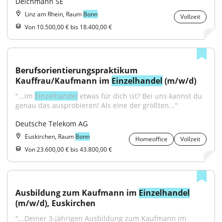
Deichmann SE
Linz am Rhein, Raum
Bonn
Vollzeit
Von 10.500,00 € bis 18.400,00 €
Berufsorientierungspraktikum 
Kauffrau/Kaufmann im 
Einzelhandel
 (m/w/d)
"...im 
Einzelhandel
 etwas für dich ist? Bei uns kannst du 
genau das ausprobieren! Als eine der größten..."
Deutsche Telekom AG
Euskirchen, Raum
Bonn
Homeoffice
Vollzeit
Von 23.600,00 € bis 43.800,00 €
Ausbildung zum Kaufmann im 
Einzelhandel
(m/w/d), Euskirchen
"...Deiner 3-jährigen Ausbildung zum Kaufmann im 