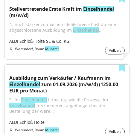
Stellvertretende Erste Kraft im 
Einzelhandel
(m/w/d)
"...noch stärker zu machen Idealerweise hast du eine 
abgeschlossene Ausbildung im 
Einzelhandel
..."
ALDI Schloß-Holte SE & Co. KG
Warendorf, Raum
Münster
Vollzeit
Ausbildung zum Verkäufer / Kaufmann im 
Einzelhandel
 zum 01.09.2026 (m/w/d) (1250.00 
EUR pro Monat)
"...im 
Einzelhandel
 lernst du, wie die Prozesse im 
Einzelhandel
 funktionieren: angefangen bei der 
Bestellung der Ware..."
ALDI Schloß Holte
Warendorf, Raum
Münster
Vollzeit