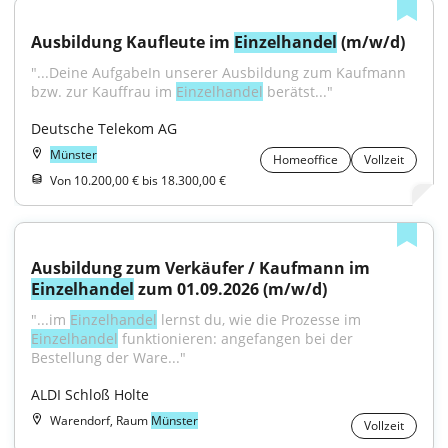
Ausbildung Kaufleute im 
Einzelhandel
 (m/w/d)
"...Deine AufgabeIn unserer Ausbildung zum Kaufmann 
bzw. zur Kauffrau im 
Einzelhandel
 berätst..."
Deutsche Telekom AG
Münster
Homeoffice
Vollzeit
Von 10.200,00 € bis 18.300,00 €
Ausbildung zum Verkäufer / Kaufmann im 
Einzelhandel
 zum 01.09.2026 (m/w/d)
"...im 
Einzelhandel
 lernst du, wie die Prozesse im 
Einzelhandel
 funktionieren: angefangen bei der 
Bestellung der Ware..."
ALDI Schloß Holte
Warendorf, Raum
Münster
Vollzeit