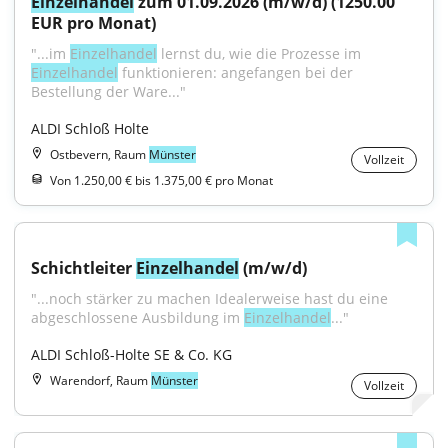
Einzelhandel
 zum 01.09.2026 (m/w/d) (1250.00 
EUR pro Monat)
"...im 
Einzelhandel
 lernst du, wie die Prozesse im 
Einzelhandel
 funktionieren: angefangen bei der 
Bestellung der Ware..."
ALDI Schloß Holte
Ostbevern, Raum
Münster
Vollzeit
Von 1.250,00 € bis 1.375,00 € pro Monat
Schichtleiter 
Einzelhandel
 (m/w/d)
"...noch stärker zu machen Idealerweise hast du eine 
abgeschlossene Ausbildung im 
Einzelhandel
..."
ALDI Schloß-Holte SE & Co. KG
Warendorf, Raum
Münster
Vollzeit