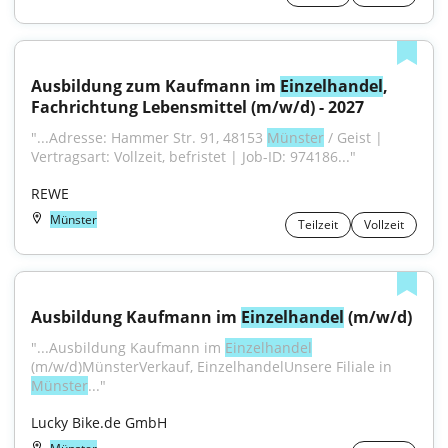
Ausbildung zum Kaufmann im 
Einzelhandel
, 
Fachrichtung Lebensmittel (m/w/d) - 2027
"...Adresse: Hammer Str. 91, 48153 
Münster
 / Geist | 
Vertragsart: Vollzeit, befristet | Job-ID: 974186..."
REWE
Münster
Teilzeit
Vollzeit
Ausbildung Kaufmann im 
Einzelhandel
 (m/w/d)
"...Ausbildung Kaufmann im 
Einzelhandel
(m/w/d)MünsterVerkauf, EinzelhandelUnsere Filiale in 
Münster
..."
Lucky Bike.de GmbH