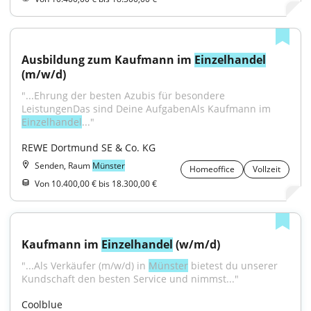
Ausbildung zum Kaufmann im 
Einzelhandel
(m/w/d)
"...Ehrung der besten Azubis für besondere 
LeistungenDas sind Deine AufgabenAls Kaufmann im 
Einzelhandel
..."
REWE Dortmund SE & Co. KG
Senden, Raum
Münster
Homeoffice
Vollzeit
Von 10.400,00 € bis 18.300,00 €
Kaufmann im 
Einzelhandel
 (w/m/d)
"...Als Verkäufer (m/w/d) in 
Münster
 bietest du unserer 
Kundschaft den besten Service und nimmst..."
Coolblue