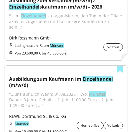
Ausbildung zum Verkäufer (m/w/d) / 
Einzelhandel
skaufmann (m/w/d) – 2026
"...im 
Einzelhandel
 zu organisieren, den Tag in der Filiale 
aktiv mitzugestalten und für unsere Kunden da zu 
sein..."
Dirk Rossmann GmbH
Lüdinghausen, Raum
Münster
Vollzeit
Von 23.600,00 € bis 43.800,00 €
Ausbildung zum Kaufmann im 
Einzelhandel
(m/w/d)
"...uns auf Dich!Wann: 01.08.2026 | Wo: 
Münster
 | 
Dauer: 3 Jahre Gehalt: | 1. Jahr 1100,00 Euro | 2. Jahr 
1220,00 Euro |..."
REWE Dortmund SE & Co. KG
Münster
Homeoffice
Vollzeit
Von 10.400,00 € bis 18.300,00 €