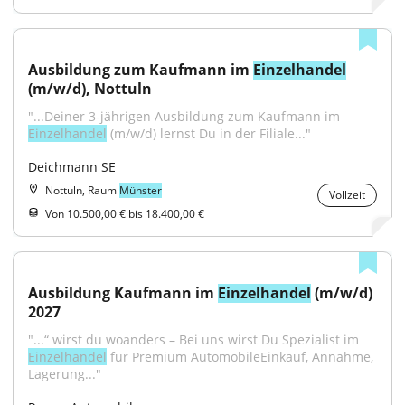
Ausbildung zum Kaufmann im 
Einzelhandel
(m/w/d), Nottuln
"...Deiner 3-jährigen Ausbildung zum Kaufmann im 
Einzelhandel
 (m/w/d) lernst Du in der Filiale..."
Deichmann SE
Nottuln, Raum
Münster
Vollzeit
Von 10.500,00 € bis 18.400,00 €
Ausbildung Kaufmann im 
Einzelhandel
 (m/w/d) 
2027
"...“ wirst du woanders – Bei uns wirst Du Spezialist im 
Einzelhandel
 für Premium AutomobileEinkauf, Annahme, 
Lagerung..."