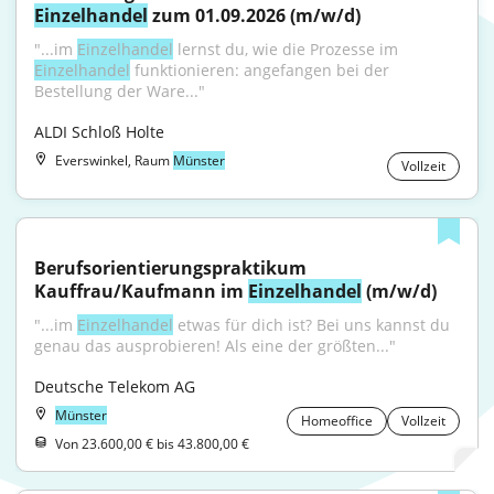
Einzelhandel
 zum 01.09.2026 (m/w/d)
"...im 
Einzelhandel
 lernst du, wie die Prozesse im 
Einzelhandel
 funktionieren: angefangen bei der 
Bestellung der Ware..."
ALDI Schloß Holte
Everswinkel, Raum
Münster
Vollzeit
Berufsorientierungspraktikum 
Kauffrau/Kaufmann im 
Einzelhandel
 (m/w/d)
"...im 
Einzelhandel
 etwas für dich ist? Bei uns kannst du 
genau das ausprobieren! Als eine der größten..."
Deutsche Telekom AG
Münster
Homeoffice
Vollzeit
Von 23.600,00 € bis 43.800,00 €