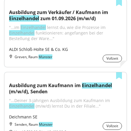
Ausbildung zum Verkäufer / Kaufmann im 
Einzelhandel
 zum 01.09.2026 (m/w/d)
"...im 
Einzelhandel
 lernst du, wie die Prozesse im 
Einzelhandel
 funktionieren: angefangen bei der 
Bestellung der Ware..."
ALDI Schloß-Holte SE & Co. KG
Greven, Raum
Münster
Vollzeit
Ausbildung zum Kaufmann im 
Einzelhandel
(m/w/d), Senden
"...Deiner 3-jährigen Ausbildung zum Kaufmann im 
Einzelhandel
 (m/w/d) lernst Du in der Filiale..."
Deichmann SE
Senden, Raum
Münster
Vollzeit