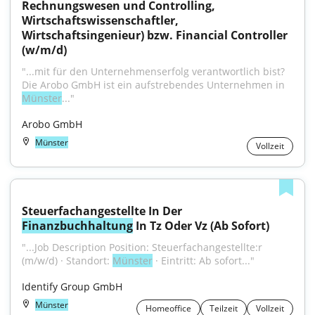
Rechnungswesen und Controlling, 
Wirtschaftswissenschaftler, 
Wirtschaftsingenieur) bzw. Financial Controller 
(w/m/d)
"...mit für den Unter­neh­mens­erfolg ver­ant­wortlich bist?
Die Arobo GmbH ist ein auf­stre­ben­des Unter­neh­men in 
Münster
..."
Arobo GmbH
Münster
Vollzeit
Steuerfachangestellte In Der 
Finanzbuchhaltung
 In Tz Oder Vz (Ab Sofort)
"...Job Description Position: Steuerfachangestellte:r 
(m/w/d) · Standort: 
Münster
 · Eintritt: Ab sofort..."
Identify Group GmbH
Münster
Homeoffice
Teilzeit
Vollzeit