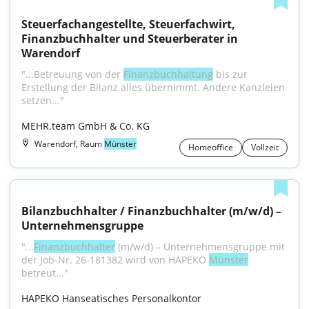
Steuerfachangestellte, Steuerfachwirt, 
Finanzbuchhalter und Steuerberater in 
Warendorf
"...Betreuung von der 
Finanzbuchhaltung
 bis zur 
Erstellung der Bilanz alles übernimmt. Andere Kanzleien 
setzen..."
MEHR.team GmbH & Co. KG
Warendorf, Raum
Münster
Homeoffice
Vollzeit
Bilanzbuchhalter / Finanzbuchhalter (m/w/d) – 
Unternehmensgruppe
"...
Finanzbuchhalter
 (m/w/d) – Unternehmensgruppe mit 
der Job-Nr. 26-181382 wird von HAPEKO 
Münster
betreut..."
HAPEKO Hanseatisches Personalkontor