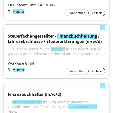
MEHR.team GmbH & Co. KG
Münster
Homeoffice
Vollzeit
Steuerfachangestellter - 
Finanzbuchhaltung
 / 
Jahresabschlüsse / Steuererklärungen (m/w/d)
"...aus dem Zentrum von 
Münster
 in den Vorort Hiltrup 
gezogen und sind seitdem dort in einem eigenen Büro..."
Workwise GmbH
Münster
Homeoffice
Vollzeit
Finanzbuchhalter (m/w/d)
"...
Finanzbuchhalter
 (m/w/d) oder vergleichbare 
Qualifikation - Berufserfahrung als 
Finanzbuchhalter
(m/w/d..."