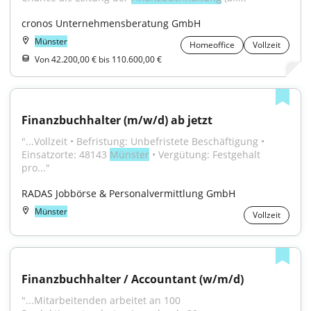
cronos Unternehmensberatung GmbH
Münster
Homeoffice
Vollzeit
Von 42.200,00 € bis 110.600,00 €
Finanzbuchhalter (m/w/d) ab jetzt
"...Vollzeit • Befristung: Unbefristete Beschäftigung • 
Einsatzorte: 48143 
Münster
 • Vergütung: Festgehalt 
pro..."
RADAS Jobbörse & Personalvermittlung GmbH
Münster
Vollzeit
Finanzbuchhalter / Accountant (w/m/d)
"...Mitarbeitenden arbeitet an 100 