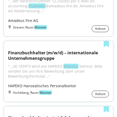
"...der Referenznummer 12-250305 per E-Mail an: 
accounting.
muenster
@amadeus-fire.de. Amadeus Fire 
AG Niederlassung..."
Amadeus Fire AG
Greven, Raum
Münster
Vollzeit
Finanzbuchhalter (m/w/d) – internationale 
Unternehmensgruppe
"...26-183973 wird von HAPEKO 
Münster
 betreut. Bitte 
senden Sie uns Ihre Bewerbung über unser 
Bewerbungsformular..."
HAPEKO Hanseatisches Personalkontor
Ascheberg, Raum
Münster
Vollzeit