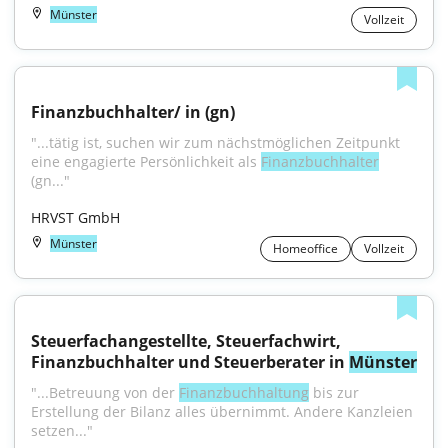
Münster
Vollzeit
Finanzbuchhalter/ in (gn)
"...tätig ist, suchen wir zum nächstmöglichen Zeitpunkt 
eine engagierte Persönlichkeit als 
Finanzbuchhalter
(gn..."
HRVST GmbH
Münster
Homeoffice
Vollzeit
Steuerfachangestellte, Steuerfachwirt, 
Finanzbuchhalter und Steuerberater in 
Münster
"...Betreuung von der 
Finanzbuchhaltung
 bis zur 
Erstellung der Bilanz alles übernimmt. Andere Kanzleien 
setzen..."