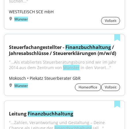
suchen..."
WESTFLEISCH SCE mbH
Münster
Vollzeit
Steuerfachangestellter - 
Finanzbuchhaltung
 / 
Jahresabschlüsse / Steuererklärungen (m/w/d)
"...Als etabliertes Steuerberatungsbüro sind wir im Jahr 
2014 aus dem Zentrum von 
Münster
 in den Vorort..."
Mokosch • Piekatz Steuerberater GbR
Münster
Homeoffice
Vollzeit
Leitung 
Finanzbuchhaltung
"...Zahlen, Verantwortung und Gestaltung – Deine 
Chance als Leitung der 
Finanzbuchhaltung
 (all..."