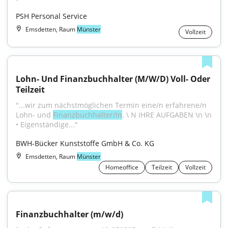
PSH Personal Service
Emsdetten, Raum
Münster
Vollzeit
Lohn- Und Finanzbuchhalter (M/W/D) Voll- Oder 
Teilzeit
"...wir zum nächstmöglichen Termin eine/n erfahrene/n 
Lohn- und 
Finanzbuchhalter/in
. \ N IHRE AUFGABEN \n \n 
• Eigenständige..."
BWH-Bücker Kunststoffe GmbH & Co. KG
Emsdetten, Raum
Münster
Homeoffice
Teilzeit
Vollzeit
Finanzbuchhalter (m/w/d)