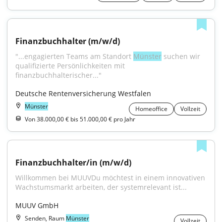
Finanzbuchhalter (m/w/d)
"...engagierten Teams am Standort 
Münster
 suchen wir 
qualifizierte Persönlichkeiten mit 
finanzbuchhalterischer..."
Deutsche Rentenversicherung Westfalen
Münster
Homeoffice
Vollzeit
Von 38.000,00 € bis 51.000,00 € pro Jahr
Finanzbuchhalter/in (m/w/d)
Willkommen bei MUUVDu möchtest in einem innovativen 
Wachstumsmarkt arbeiten, der systemrelevant ist...
MUUV GmbH
Senden, Raum
Münster
Vollzeit