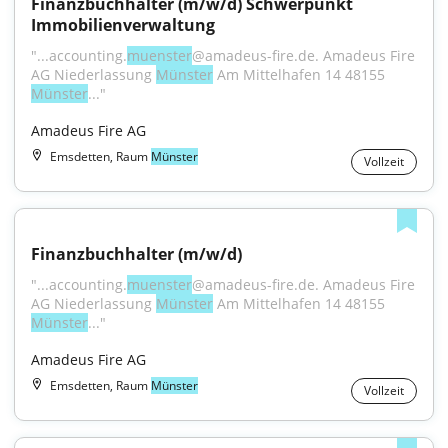
Finanzbuchhalter (m/w/d) Schwerpunkt 
Immobilienverwaltung
"...accounting.
muenster
@amadeus-fire.de. Amadeus Fire 
AG Niederlassung 
Münster
 Am Mittelhafen 14 48155 
Münster
..."
Amadeus Fire AG
Emsdetten, Raum
Münster
Vollzeit
Finanzbuchhalter (m/w/d)
"...accounting.
muenster
@amadeus-fire.de. Amadeus Fire 
AG Niederlassung 
Münster
 Am Mittelhafen 14 48155 
Münster
..."
Amadeus Fire AG
Emsdetten, Raum
Münster
Vollzeit