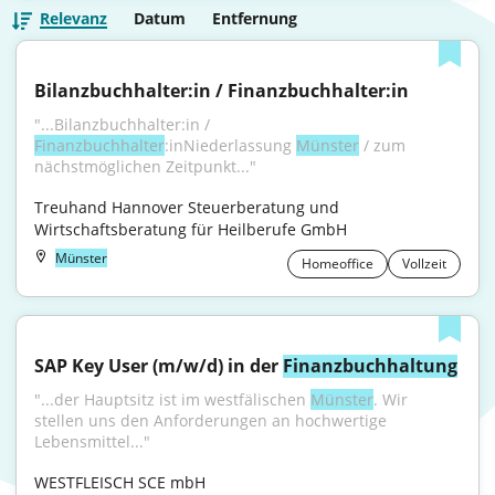
Relevanz
Datum
Entfernung
Bilanzbuchhalter:in / Finanzbuchhalter:in
"...Bilanzbuchhalter:in / 
Finanzbuchhalter
:inNiederlassung 
Münster
 / zum 
nächstmöglichen Zeitpunkt..."
Treuhand Hannover Steuerberatung und 
Wirtschaftsberatung für Heilberufe GmbH
Münster
Homeoffice
Vollzeit
SAP Key User (m/w/d) in der 
Finanzbuchhaltung
"...der Hauptsitz ist im westfälischen 
Münster
. Wir 
stellen uns den Anforderungen an hochwertige 
Lebensmittel..."
WESTFLEISCH SCE mbH