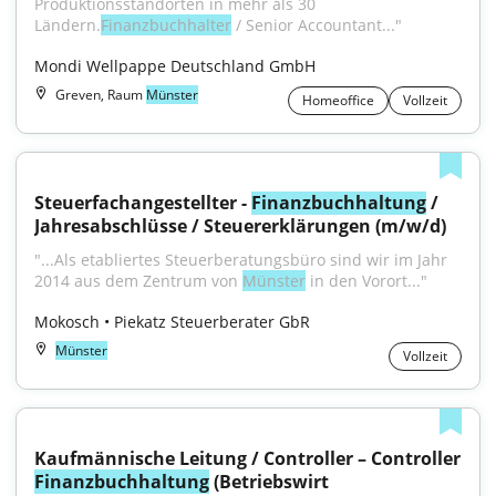
Produktionsstandorten in mehr als 30 
Ländern.
Finanzbuchhalter
 / Senior Accountant..."
Mondi Wellpappe Deutschland GmbH
Greven, Raum
Münster
Homeoffice
Vollzeit
Steuerfachangestellter - 
Finanzbuchhaltung
 / 
Jahresabschlüsse / Steuererklärungen (m/w/d)
"...Als etabliertes Steuerberatungsbüro sind wir im Jahr 
2014 aus dem Zentrum von 
Münster
 in den Vorort..."
Mokosch • Piekatz Steuerberater GbR
Münster
Vollzeit
Kaufmännische Leitung / Controller – Controller 
Finanzbuchhaltung
 (Betriebswirt 