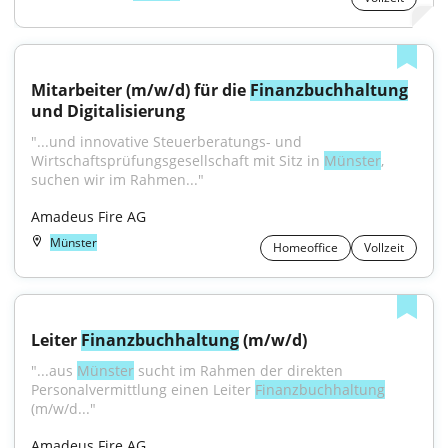
Mitarbeiter (m/w/d) für die 
Finanzbuchhaltung
und Digitalisierung
"...und innovative Steuerberatungs- und 
Wirtschaftsprüfungsgesellschaft mit Sitz in 
Münster
, 
suchen wir im Rahmen..."
Amadeus Fire AG
Münster
Homeoffice
Vollzeit
Leiter 
Finanzbuchhaltung
 (m/w/d)
"...aus 
Münster
 sucht im Rahmen der direkten 
Personalvermittlung einen Leiter 
Finanzbuchhaltung
(m/w/d..."
Amadeus Fire AG