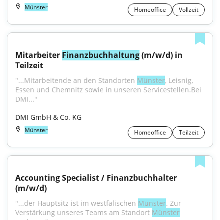
Münster
Homeoffice
Vollzeit
Mitarbeiter 
Finanzbuchhaltung
 (m/w/d) in 
Teilzeit
"...Mitarbeitende an den Standorten 
Münster
, Leisnig, 
Essen und Chemnitz sowie in unseren Servicestellen.Bei 
DMI..."
DMI GmbH & Co. KG
Münster
Homeoffice
Teilzeit
Accounting Specialist / Finanzbuchhalter 
(m/w/d)
"...der Hauptsitz ist im westfälischen 
Münster
. Zur 
Verstärkung unseres Teams am Standort 
Münster