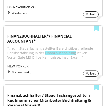
DG Nexolution eG
Wiesbaden
Vollzeit
FINANZBUCHHALTER*/ FINANCIAL 
ACCOUNTANT*
"...zum SteuerfachangestelltenBereichsübergreifende 
Berufserfahrung in der 
Finanzbuchhaltung
 ist von 
VorteilGute MS Office-Kenntnisse, insb. Excel..."
NEW YORKER
Braunschweig
Vollzeit
Finanzbuchhalter / Steuerfachangestellter / 
kaufmännischer Mitarbeiter Buchhaltung & 
Personal (m/w/d)