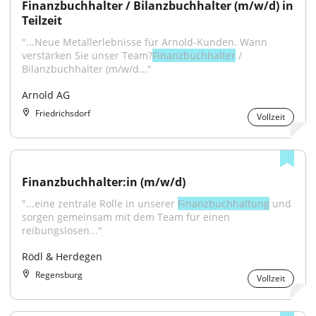
Finanzbuchhalter / Bilanzbuchhalter (m/w/d) in 
Teilzeit
"...Neue Metallerlebnisse für Arnold-Kunden. Wann 
verstärken Sie unser Team?
Finanzbuchhalter
 / 
Bilanzbuchhalter (m/w/d..."
Arnold AG
Friedrichsdorf
Vollzeit
Finanzbuchhalter:in (m/w/d)
"...eine zentrale Rolle in unserer 
Finanzbuchhaltung
 und 
sorgen gemeinsam mit dem Team für einen 
reibungslosen..."
Rödl & Herdegen
Regensburg
Vollzeit