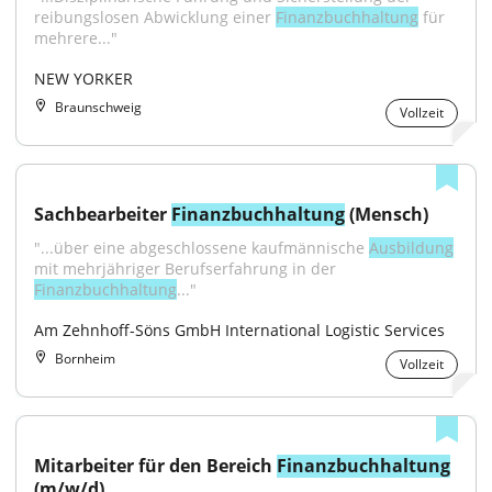
reibungslosen Abwicklung einer 
Finanzbuchhaltung
 für 
mehrere..."
NEW YORKER
Braunschweig
Vollzeit
Sachbearbeiter 
Finanzbuchhaltung
 (Mensch)
"...über eine abgeschlossene kaufmännische 
Ausbildung
mit mehrjähriger Berufserfahrung in der 
Finanzbuchhaltung
..."
Am Zehnhoff-Söns GmbH International Logistic Services
Bornheim
Vollzeit
Mitarbeiter für den Bereich 
Finanzbuchhaltung
(m/w/d)