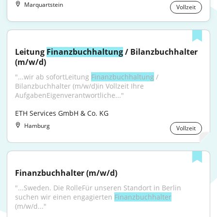
Marquartstein
Vollzeit
Leitung 
Finanzbuchhaltung
 / Bilanzbuchhalter 
(m/w/d)
"...wir ab sofortLeitung 
Finanzbuchhaltung
 / 
Bilanzbuchhalter (m/w/d)in Vollzeit Ihre 
AufgabenEigenverantwortliche..."
ETH Services GmbH & Co. KG
Hamburg
Vollzeit
Finanzbuchhalter (m/w/d)
"...Sweden. Die RolleFür unseren Standort in Berlin 
suchen wir einen engagierten 
Finanzbuchhalter
(m/w/d..."