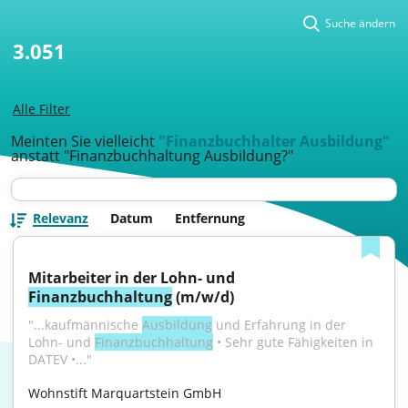
Suche ändern
3.051
Alle Filter
Meinten Sie vielleicht
"Finanzbuchhalter Ausbildung"
anstatt "Finanzbuchhaltung Ausbildung?"
Relevanz
Datum
Entfernung
Mitarbeiter in der Lohn- und 
Finanzbuchhaltung
 (m/w/d)
"...kaufmännische 
Ausbildung
 und Erfahrung in der 
Lohn- und 
Finanzbuchhaltung
 • Sehr gute Fähigkeiten in 
DATEV •..."
Wohnstift Marquartstein GmbH