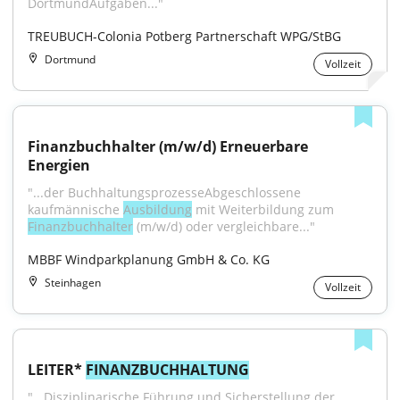
DortmundAufgaben..."
TREUBUCH-Colonia Potberg Partnerschaft WPG/StBG
Dortmund
Vollzeit
Finanzbuchhalter (m/w/d) Erneuerbare 
Energien
"...der BuchhaltungsprozesseAbgeschlossene 
kaufmännische 
Ausbildung
 mit Weiterbildung zum 
Finanzbuchhalter
 (m/w/d) oder vergleichbare..."
MBBF Windparkplanung GmbH & Co. KG
Steinhagen
Vollzeit
LEITER* 
FINANZBUCHHALTUNG
"...Disziplinarische Führung und Sicherstellung der 