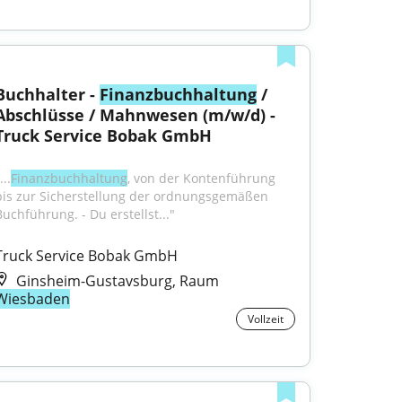
Buchhalter - 
Finanzbuchhaltung
 / 
Abschlüsse / Mahnwesen (m/w/d) - 
Truck Service Bobak GmbH
...
Finanzbuchhaltung
, von der Kontenführung 
bis zur Sicherstellung der ordnungsgemäßen 
Buchführung. - Du erstellst..."
Truck Service Bobak GmbH
Ginsheim-Gustavsburg, Raum
Wiesbaden
Vollzeit