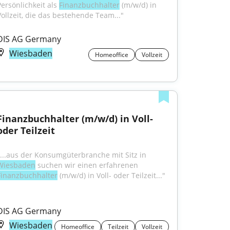
Persönlichkeit als 
Finanzbuchhalter
 (m/w/d) in 
Vollzeit, die das bestehende Team..."
DIS AG Germany
Wiesbaden
Homeoffice
Vollzeit
Finanzbuchhalter (m/w/d) in Voll- 
oder Teilzeit
"...aus der Konsumgüterbranche mit Sitz in 
Wiesbaden
 suchen wir einen erfahrenen 
Finanzbuchhalter
 (m/w/d) in Voll- oder Teilzeit..."
DIS AG Germany
Wiesbaden
Homeoffice
Teilzeit
Vollzeit