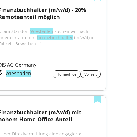
Finanzbuchhalter (m/w/d) - 20% 
Remoteanteil möglich
"...am Standort 
Wiesbaden
 suchen wir nach 
einem erfahrenen 
Finanzbuchhalter
 (m/w/d) in 
Vollzeit. Bewerben..."
DIS AG Germany
Wiesbaden
Homeoffice
Vollzeit
Finanzbuchhalter (m/w/d) mit 
hohem Home Office-Anteil
"...der Direktvermittlung eine engagierte 