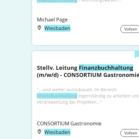
Michael Page
Wiesbaden
Vollzeit
Stellv. Leitung 
Finanzbuchhaltung
(m/w/d) - CONSORTIUM Gastronomi
"...und weiter auszubauen, im Bereich 
Finanzbuchhaltung
 eigenständig zu arbeiten und
Verantwortung bei Projekten..."
CONSORTIUM Gastronomie
Wiesbaden
Vollzeit