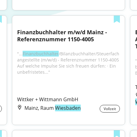
Finanzbuchhalter m/w/d Mainz - 
Referenznummer 1150-4005
"...
Finanzbuchhalter
/Bilanzbuchhalter/Steuerfach
angestellte (m/w/d) - Referenznummer 1150-4005 
"
Auf welche Impulse Sie sich freuen dürfen: · Ein 
unbefristetes..."
Wittker + Wittmann GmbH
Mainz, Raum
Wiesbaden
Vollzeit