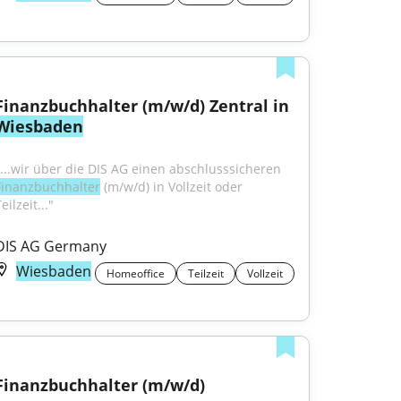
Finanzbuchhalter (m/w/d) Zentral in 
Wiesbaden
"...wir über die DIS AG einen abschlusssicheren 
Finanzbuchhalter
 (m/w/d) in Vollzeit oder 
eilzeit..."
DIS AG Germany
Wiesbaden
Homeoffice
Teilzeit
Vollzeit
Finanzbuchhalter (m/w/d)