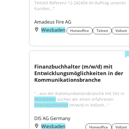
Teilzeit Referenz 12-242454 Im Auftrag unseres 
Kunden..."
Amadeus Fire AG
Wiesbaden
Homeoffice
Teilzeit
Vollzeit
Finanzbuchhalter (m/w/d) mit 
Entwicklungsmöglichkeiten in der 
Kommunikationsbranche
"...aus der Kommunikationsbranche mit Sitz in 
Wiesbaden
 suchen wir einen erfahrenen 
Finanzbuchhalter
 (m/w/d) in Vollzeit..."
DIS AG Germany
Wiesbaden
Homeoffice
Vollzeit