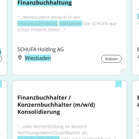
Finanzbuchhaltung
"
"...Werkstudent (m/w/d) in der 
Finanzbuchhaltung
Wiesbaden
 Die SCHUFA war 
schon Fintech, bevor..."
SCHUFA Holding AG
n
Wiesbaden
Vollzeit
Finanzbuchhalter / 
Konzernbuchhalter (m/w/d) 
Konsolidierung
"...oder Weiterbildung im Bereich 
nächstmöglichen Zeitpunkt die Abteilungsleitung 
RechnungswesenQualifikation als 
Finanzbuchhalter/in
 oder eine vergleichbare..."