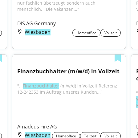
nur fachlich überzeugt, sondern auch 
menschlich. . Die Vakanzen..."
DIS AG Germany
Wiesbaden
Homeoffice
Vollzeit
Finanzbuchhalter (m/w/d) in Vollzeit
"...
Finanzbuchhalter
 (m/w/d) in Vollzeit Referenz 
12-242353 Im Auftrag unseres Kunden..."
Amadeus Fire AG
Wiesbaden
Homeoffice
Teilzeit
Vollzeit