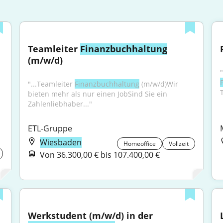
Teamleiter 
Finanzbuchhaltung
(m/w/d)
"...Teamleiter 
Finanzbuchhaltung
 (m/w/d)Wir 
bieten mehr als nur einen JobSind Sie ein 
Zahlenliebhaber..."
ETL-Gruppe
Wiesbaden
Homeoffice
Vollzeit
Von 36.300,00 € bis 107.400,00 €
Werkstudent (m/w/d) in der 