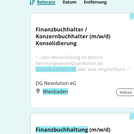
Relevanz
Datum
Entfernung
Finanzbuchhalter / 
Konzernbuchhalter (m/w/d) 
Konsolidierung
"...oder Weiterbildung im Bereich 
RechnungswesenQualifikation als 
Finanzbuchhalter/in
 oder eine vergleichbare..."
DG Nexolution eG
Wiesbaden
Vollzeit
Finanzbuchhaltung
 (m/w/d)