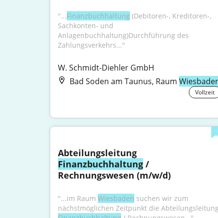
"...
Finanzbuchhaltung
 (Debitoren-, Kreditoren-, 
Sachkonten- und 
Anlagenbuchhaltung)Durchführung des 
Zahlungsverkehrs..."
W. Schmidt-Diehler GmbH
Bad Soden am Taunus, Raum
Wiesbade
Vollzeit
Abteilungsleitung 
Finanzbuchhaltung
 / 
Rechnungswesen (m/w/d)
"...im Raum 
Wiesbaden
 suchen wir zum 
Finanzbuchhaltung
 / Rechnungswesen..."