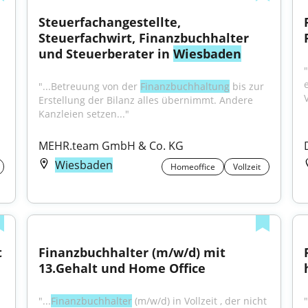
Steuerfachangestellte, 
Steuerfachwirt, Finanzbuchhalter 
und Steuerberater in 
Wiesbaden
"...Betreuung von der 
Finanzbuchhaltung
 bis zur 
Erstellung der Bilanz alles übernimmt. Andere 
Kanzleien setzen..."
MEHR.team GmbH & Co. KG
Wiesbaden
Homeoffice
Vollzeit
 
Finanzbuchhalter (m/w/d) mit 
13.Gehalt und Home Office
"...
Finanzbuchhalter
 (m/w/d) in Vollzeit , der nicht 