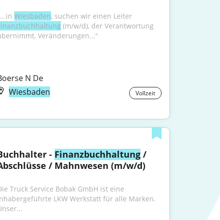
...in 
Wiesbaden
, suchen wir einen Leiter 
Finanzbuchhaltung
 (m/w/d), der Verantwortung 
übernimmt, Veränderungen..."
Boerse N De
Wiesbaden
Vollzeit
Buchhalter - 
Finanzbuchhaltung
 / 
Abschlüsse / Mahnwesen (m/w/d)
Die Truck Service Bobak GmbH ist eine 
Inhabergeführte LKW Werkstatt für alle Marken. 
Unser...