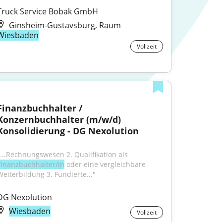
Truck Service Bobak GmbH
Ginsheim-Gustavsburg, Raum
Wiesbaden
Vollzeit
Finanzbuchhalter / 
Konzernbuchhalter (m/w/d) 
Konsolidierung - DG Nexolution
"...Rechnungswesen 2. Qualifikation als 
Finanzbuchhalter/in
 oder eine vergleichbare 
Weiterbildung 3. Fundierte..."
DG Nexolution
Wiesbaden
Vollzeit