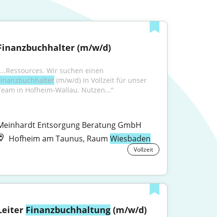
Finanzbuchhalter (m/w/d)
"...Ressources. Wir suchen einen 
Finanzbuchhalter
 (m/w/d) In Vollzeit für unser 
Team in Hofheim-Wallau. Nutzen..."
Meinhardt Entsorgung Beratung GmbH
Hofheim am Taunus, Raum
Wiesbaden
Vollzeit
Leiter 
Finanzbuchhaltung
 (m/w/d)