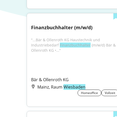
Finanzbuchhalter (m/w/d)
"...Bär & Ollenroth KG Haustechnik und 
Industriebedarf 
Finanzbuchhalter
 (m/w/d) Bär & 
Ollenroth KG •..."
Bär & Ollenroth KG
Mainz, Raum
Wiesbaden
Homeoffice
Vollzeit