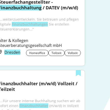
Steuerfachangestellter - 
Finanzbuchhaltung
 / DATEV (m/w/d)
"...weiterzuentwickeln. Sie betreuen und pflegen 
igitale 
Finanzbuchhaltungen
 Sie erstellen 
Steuererklärungen..."
Alter & Kollegen 
Steuerberatungsgesellschaft mbH
Dresden
Homeoffice
Teilzeit
Vollzeit
Finanzbuchhalter (m/w/d) Vollzeit / 
Teilzeit
"...Für unsere interne Buchhaltung suchen wir ab 
sofort einen 
Finanzbuchhalter
 (m/w/d) In Vollzeit 