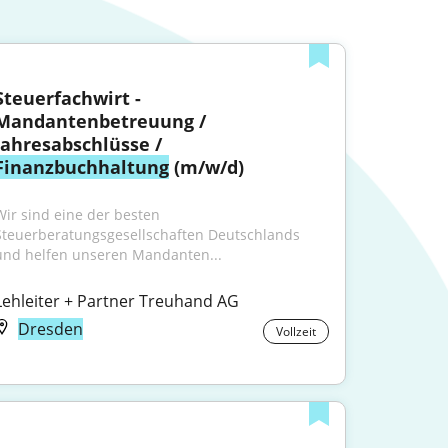
Steuerfachwirt - 
Mandantenbetreuung / 
Jahresabschlüsse / 
Finanzbuchhaltung
 (m/w/d)
Wir sind eine der besten 
Steuerberatungsgesellschaften Deutschlands 
und helfen unseren Mandanten...
Lehleiter + Partner Treuhand AG
Dresden
Vollzeit