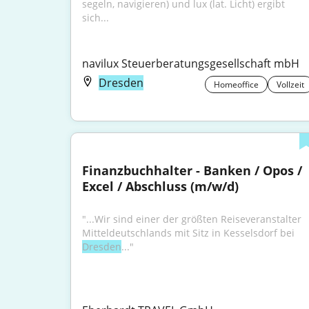
segeln, navigieren) und lux (lat. Licht) ergibt 
sich...
navilux Steuerberatungsgesellschaft mbH
Dresden
Homeoffice
Vollzeit
Finanzbuchhalter - Banken / Opos / 
Excel / Abschluss (m/w/d)
"...Wir sind einer der größten Reiseveranstalter 
Mitteldeutschlands mit Sitz in Kesselsdorf bei 
Dresden
..."