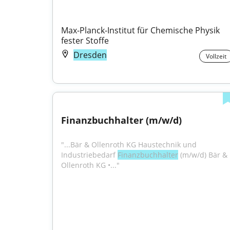
Max-Planck-Institut für Chemische Physik 
fester Stoffe
Dresden
Vollzeit
Finanzbuchhalter (m/w/d)
"...Bär & Ollenroth KG Haustechnik und 
Industriebedarf 
Finanzbuchhalter
 (m/w/d) Bär & 
Ollenroth KG •..."