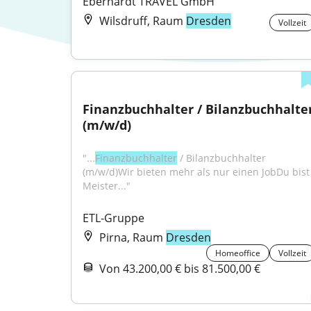
Eberhardt TRAVEL GmbH
Wilsdruff, Raum
Dresden
Vollzeit
Finanzbuchhalter / Bilanzbuchhalter
(m/w/d)
"...
Finanzbuchhalter
 / Bilanzbuchhalter 
(m/w/d)Wir bieten mehr als nur einen JobDu bist 
Meister..."
ETL-Gruppe
Pirna, Raum
Dresden
Homeoffice
Vollzeit
Von 43.200,00 € bis 81.500,00 €