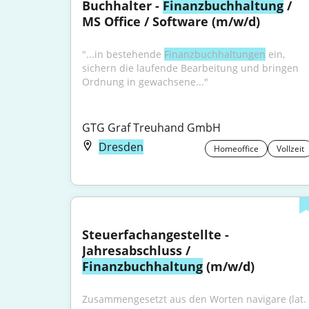
Buchhalter - 
Finanzbuchhaltung
 / 
MS Office / Software (m/w/d)
"...in bestehende 
Finanzbuchhaltungen
 ein, 
sichern die laufende Bearbeitung und bringen 
Ordnung in gewachsene..."
GTG Graf Treuhand GmbH
Dresden
Homeoffice
Vollzeit
Steuerfachangestellte - 
Jahresabschluss / 
Finanzbuchhaltung
 (m/w/d)
Zusammengesetzt aus den Worten navigare (lat. 