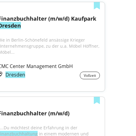
Finanzbuchhalter (m/w/d) Kaufpark 
Dresden
Die in Berlin-Schönefeld ansässige Krieger 
Unternehmensgruppe, zu der u.a. Möbel Höffner, 
Möbel...
CMC Center Management GmbH
Dresden
Vollzeit
Finanzbuchhalter (m/w/d)
"...Du möchtest deine Erfahrung in der 
Finanzbuchhaltung
 in einem modernen und 