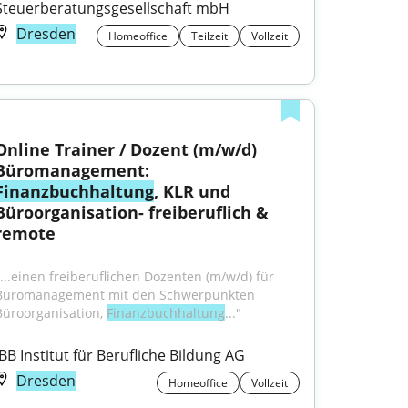
Steuerberatungsgesellschaft mbH
Dresden
Homeoffice
Teilzeit
Vollzeit
Online Trainer / Dozent (m/w/d) 
Büromanagement: 
Finanzbuchhaltung
, KLR und 
Büroorganisation- freiberuflich & 
remote
"...einen freiberuflichen Dozenten (m/w/d) für 
Büromanagement mit den Schwerpunkten 
Büroorganisation, 
Finanzbuchhaltung
..."
IBB Institut für Berufliche Bildung AG
Dresden
Homeoffice
Vollzeit