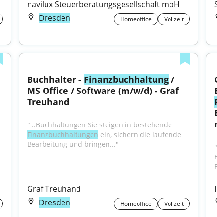
navilux Steuerberatungsgesellschaft mbH
Dresden
Homeoffice
Vollzeit
Buchhalter - 
Finanzbuchhaltung
 / 
MS Office / Software (m/w/d) - Graf 
Treuhand
"...Buchhaltungen Sie steigen in bestehende 
Finanzbuchhaltungen
 ein, sichern die laufende 
Bearbeitung und bringen..."
Graf Treuhand
Dresden
Homeoffice
Vollzeit