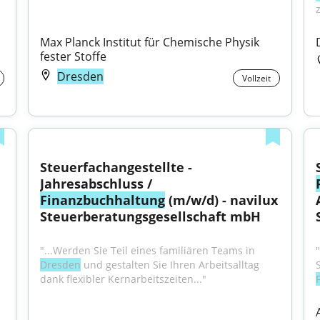
Max Planck Institut für Chemische Physik 
fester Stoffe
Dresden
Vollzeit
Steuerfachangestellte - 
Jahresabschluss / 
Finanzbuchhaltung
 (m/w/d) - navilux 
Steuerberatungsgesellschaft mbH
"...Werden Sie Teil eines familiären Teams in 
Dresden
 und gestalten Sie Ihren Arbeitsalltag 
dank flexibler Kernarbeitszeiten..."