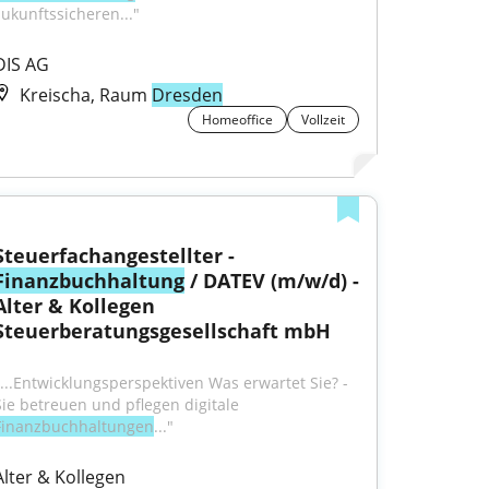
zukunftssicheren..."
DIS AG
Kreischa, Raum
Dresden
Homeoffice
Vollzeit
Steuerfachangestellter - 
Finanzbuchhaltung
 / DATEV (m/w/d) - 
Alter & Kollegen 
Steuerberatungsgesellschaft mbH
"...Entwicklungsperspektiven Was erwartet Sie? - 
Sie betreuen und pflegen digitale 
Finanzbuchhaltungen
..."
Alter & Kollegen 