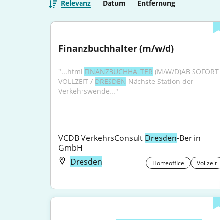
Relevanz
Datum
Entfernung
Finanzbuchhalter (m/w/d)
"...html 
FINANZBUCHHALTER
 (M/W/D)AB SOFORT /
VOLLZEIT / 
DRESDEN
 Nächste Station der 
Verkehrswende..."
VCDB VerkehrsConsult 
Dresden
-Berlin 
GmbH
Dresden
Homeoffice
Vollzeit