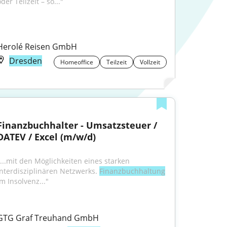
der Teilzeit – so..."
Herolé Reisen GmbH
Dresden
Homeoffice
Teilzeit
Vollzeit
Finanzbuchhalter - Umsatzsteuer / 
DATEV / Excel (m/w/d)
"...mit den Möglichkeiten eines starken 
interdisziplinären Netzwerks. 
Finanzbuchhaltung
im Insolvenz..."
GTG Graf Treuhand GmbH