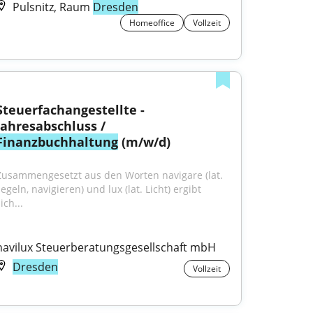
Pulsnitz, Raum
Dresden
Homeoffice
Vollzeit
Steuerfachangestellte - 
Jahresabschluss / 
Finanzbuchhaltung
 (m/w/d)
Zusammengesetzt aus den Worten navigare (lat. 
egeln, navigieren) und lux (lat. Licht) ergibt 
ich...
navilux Steuerberatungsgesellschaft mbH
Dresden
Vollzeit