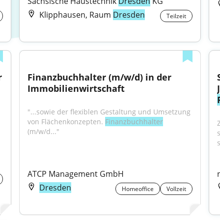
Sächsische Haustechnik 
Dresden
 KG
Klipphausen, Raum
Dresden
Teilzeit
 
Finanzbuchhalter (m/w/d) in der 
Immobilienwirtschaft
"...sowie der flexiblen Gestal­tung und Um­setzung 
von Flächen­konzepten. 
Finanzbuchhalter
(m/w/d..."
s
s
ATCP Management GmbH
Dresden
Homeoffice
Vollzeit