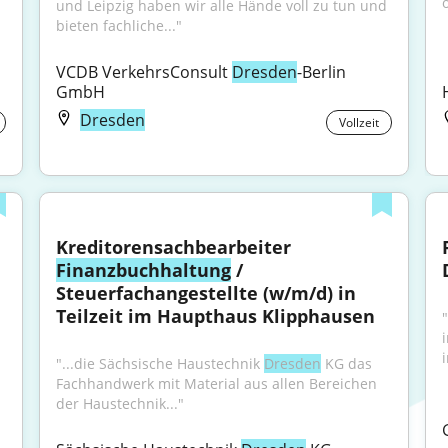
o
und Leipzig haben wir alle Hände voll zu tun und 
bieten fachliche..."
VCDB VerkehrsConsult 
Dresden
-Berlin 
GmbH
Dresden
Vollzeit
Kreditorensachbearbeiter 
Finanzbuchhaltung
 / 
Steuerfachangestellte (w/m/d) in 
Teilzeit im Haupthaus Klipphausen
"...die Sächsische Haustechnik 
Dresden
 KG das 
Fachhandwerk mit Material aus allen Bereichen 
der Haustechnik..."