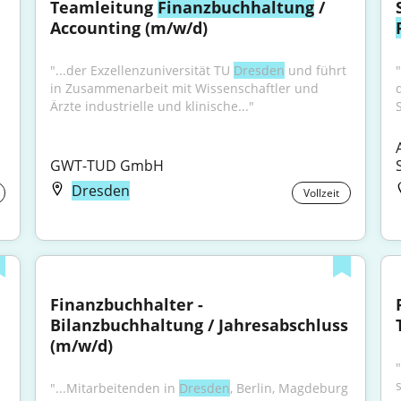
Teamleitung 
Finanzbuchhaltung
 / 
Accounting (m/w/d)
"...der Exzellenzuniversität TU 
Dresden
 und führt 
in Zusammenarbeit mit Wissenschaftler und 
d
Ärzte industrielle und klinische..."
GWT-TUD GmbH
Dresden
Vollzeit
Finanzbuchhalter - 
Bilanzbuchhaltung / Jahresabschluss 
(m/w/d)
"...Mitarbeitenden in 
Dresden
, Berlin, Magdeburg 