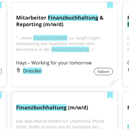
Mitarbeiter 
Finanzbuchhaltung
 & 
Reporting (m/w/d)
"...einen 
Finanzbuchhalter
 zur langfristigen 
Verstärkung des TeamsSie möchten Ihre 
Kenntnisse in der 
Finanzbuchhaltung
..."
Hays – Working for your tomorrow
Dresden
Vollzeit
Finanzbuchhaltung
 (m/w/d)
Das Max-Planck-Institut für Chemische Physik 
fester Stoffe ist eines von 85 Instituten der...