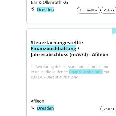
Bär & Ollenroth KG
Dresden
Homeoffice
Vollzeit
Steuerfachangestellte - 
Finanzbuchhaltung
 / 
Jahresabschluss (m/w/d) - Afileon
"...Betreuung deines Mandantenstamms und 
erstellst die laufende 
Finanzbuchhaltung
 mit 
DATEV. - Darauf aufbauend..."
Afileon
Dresden
Vollzeit