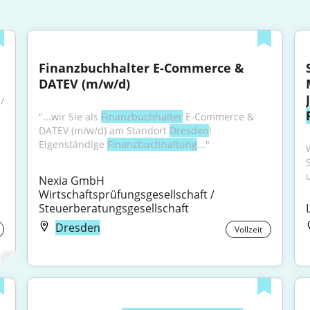
Finanzbuchhalter E-Commerce & 
DATEV (m/w/d)
 
"...wir Sie als 
Finanzbuchhalter
 E-Commerce & 
DATEV (m/w/d) am Standort 
Dresden
! 
Eigenständige 
Finanzbuchhaltung
..."
Nexia GmbH 
Wirtschaftsprüfungsgesellschaft / 
Steuerberatungsgesellschaft
Dresden
Vollzeit