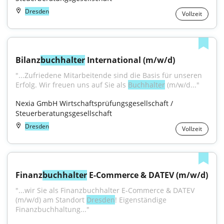
Dresden
Vollzeit
Bilanz
buchhalter
 International (m/w/d)
"...Zufriedene Mitarbeitende sind die Basis für unseren 
Erfolg. Wir freuen uns auf Sie als 
Buchhalter
 (m/w/d..."
Nexia GmbH Wirtschaftsprüfungsgesellschaft / 
Steuerberatungsgesellschaft
Dresden
Vollzeit
Finanz
buchhalter
 E-Commerce & DATEV (m/w/d)
"...wir Sie als Finanzbuchhalter E-Commerce & DATEV 
(m/w/d) am Standort 
Dresden
! Eigenständige 
Finanzbuchhaltung..."