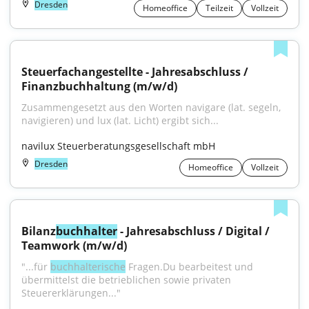
Dresden
Homeoffice
Teilzeit
Vollzeit
Steuerfachangestellte - Jahresabschluss / 
Finanzbuchhaltung (m/w/d)
Zusammengesetzt aus den Worten navigare (lat. segeln, 
navigieren) und lux (lat. Licht) ergibt sich...
navilux Steuerberatungsgesellschaft mbH
Dresden
Homeoffice
Vollzeit
Bilanz
buchhalter
 - Jahresabschluss / Digital / 
Teamwork (m/w/d)
"...für 
buchhalterische
 Fragen.Du bearbeitest und 
übermittelst die betrieblichen sowie privaten 
Steuererklärungen..."