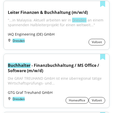
Leiter Finanzen & Buchhaltung (m/w/d)
"...in Malaysia. Aktuell arbeiten wir in 
Dresden
 an einem 
spannenden Halbleiterprojekt für einen weltweit..."
IAQ Engineering (DE) GmbH
Dresden
Vollzeit
Buchhalter
 - Finanzbuchhaltung / MS Office / 
Software (m/w/d)
Die GRAF TREUHAND GmbH ist eine überregional tätige 
Wirtschaftsprüfungs- und...
GTG Graf Treuhand GmbH
Dresden
Homeoffice
Vollzeit