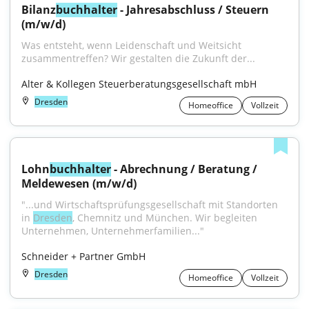
Bilanz
buchhalter
 - Jahresabschluss / Steuern 
(m/w/d)
Was entsteht, wenn Leidenschaft und Weitsicht 
zusammentreffen? Wir gestalten die Zukunft der...
Alter & Kollegen Steuerberatungsgesellschaft mbH
Dresden
Homeoffice
Vollzeit
Lohn
buchhalter
 - Abrechnung / Beratung / 
Meldewesen (m/w/d)
"...und Wirtschaftsprüfungsgesellschaft mit Standorten 
in 
Dresden
, Chemnitz und München. Wir begleiten 
Unternehmen, Unternehmerfamilien..."
Schneider + Partner GmbH
Dresden
Homeoffice
Vollzeit