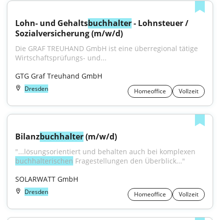
Lohn- und Gehalts
buchhalter
 - Lohnsteuer / 
Sozialversicherung (m/w/d)
Die GRAF TREUHAND GmbH ist eine überregional tätige 
Wirtschaftsprüfungs- und...
GTG Graf Treuhand GmbH
Dresden
Homeoffice
Vollzeit
Bilanz
buchhalter
 (m/w/d)
"...lösungsorientiert und behalten auch bei komplexen 
buchhalterischen
 Fragestellungen den Überblick..."
SOLARWATT GmbH
Dresden
Homeoffice
Vollzeit