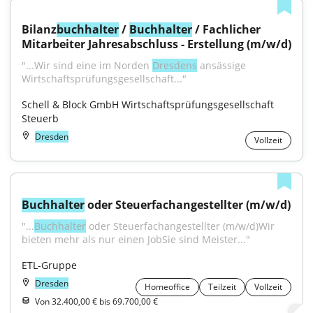
Bilanz
buchhalter
 / 
Buchhalter
 / Fachlicher 
Mitarbeiter Jahresabschluss - Erstellung (m/w/d)
"...Wir sind eine im Norden 
Dresdens
 ansässige 
Wirtschaftsprüfungsgesellschaft..."
Schell & Block GmbH Wirtschaftsprüfungsgesellschaft 
Steuerb
Dresden
Vollzeit
Buchhalter
 oder Steuerfachangestellter (m/w/d)
"...
Buchhalter
 oder Steuerfachangestellter (m/w/d)Wir 
bieten mehr als nur einen JobSie sind Meister..."
ETL-Gruppe
Dresden
Homeoffice
Teilzeit
Vollzeit
Von 32.400,00 € bis 69.700,00 €