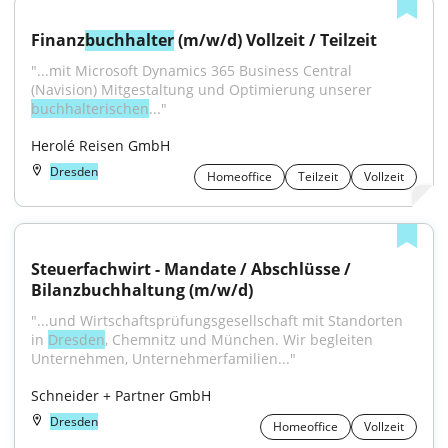
Finanz
buchhalter
 (m/w/d) Vollzeit / Teilzeit
"...mit Microsoft Dynamics 365 Business Central 
(Navision) Mitgestaltung und Optimierung unserer 
buchhalterischen
..."
Herolé Reisen GmbH
Dresden
Homeoffice
Teilzeit
Vollzeit
Steuerfachwirt - Mandate / Abschlüsse / 
Bilanzbuchhaltung (m/w/d)
"...und Wirtschaftsprüfungsgesellschaft mit Standorten 
in 
Dresden
, Chemnitz und München. Wir begleiten 
Unternehmen, Unternehmerfamilien..."
Schneider + Partner GmbH
Dresden
Homeoffice
Vollzeit