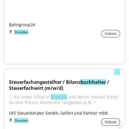
Bahngroup24
Dresden
Vollzeit
Steuerfachangestellter / Bilanz
buchhalter
 / 
Steuerfachwirt (m/w/d)
"...für unser Office in 
Dresden
 und Berlin: Hierauf darfst 
du dich freuen: Klassische Tätigkeiten (z.B..."
SKS Steuerberater Sonkin, Seifert und Partner mbB
Dresden
Vollzeit