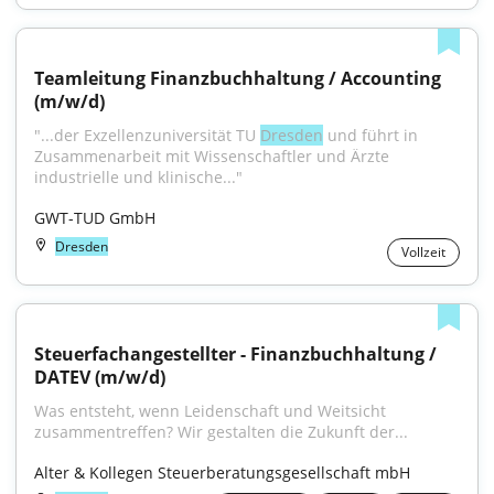
Teamleitung Finanzbuchhaltung / Accounting 
(m/w/d)
"...der Exzellenzuniversität TU 
Dresden
 und führt in 
Zusammenarbeit mit Wissenschaftler und Ärzte 
industrielle und klinische..."
GWT-TUD GmbH
Dresden
Vollzeit
Steuerfachangestellter - Finanzbuchhaltung / 
DATEV (m/w/d)
Was entsteht, wenn Leidenschaft und Weitsicht 
zusammentreffen? Wir gestalten die Zukunft der...
Alter & Kollegen Steuerberatungsgesellschaft mbH