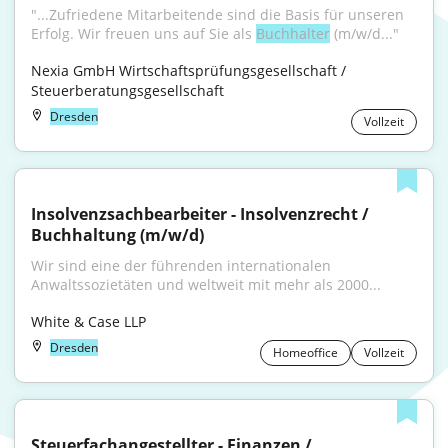
"...Zufriedene Mitarbeitende sind die Basis für unseren 
Erfolg. Wir freuen uns auf Sie als 
Buchhalter
 (m/w/d..."
Nexia GmbH Wirtschaftsprüfungsgesellschaft / 
Steuerberatungsgesellschaft
Dresden
Vollzeit
Insolvenzsachbearbeiter - Insolvenzrecht / 
Buchhaltung (m/w/d)
Wir sind eine der führenden internationalen 
Anwaltssozietäten und weltweit mit mehr als 2000...
White & Case LLP
Dresden
Homeoffice
Vollzeit
Steuerfachangestellter - Finanzen / 