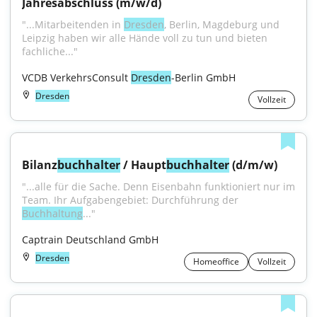
Jahresabschluss (m/w/d)
"...Mitarbeitenden in 
Dresden
, Berlin, Magdeburg und 
Leipzig haben wir alle Hände voll zu tun und bieten 
fachliche..."
VCDB VerkehrsConsult 
Dresden
-Berlin GmbH
Dresden
Vollzeit
Bilanz
buchhalter
 / Haupt
buchhalter
 (d/m/w)
"...alle für die Sache. Denn Eisenbahn funktioniert nur im 
Team. Ihr Aufgabengebiet: Durchführung der 
Buchhaltung
..."
Captrain Deutschland GmbH
Dresden
Homeoffice
Vollzeit