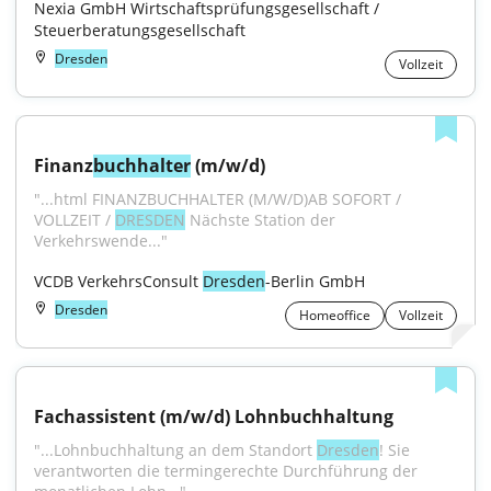
Nexia GmbH Wirtschaftsprüfungsgesellschaft / 
Steuerberatungsgesellschaft
Dresden
Vollzeit
Finanz
buchhalter
 (m/w/d)
"...html FINANZBUCHHALTER (M/W/D)AB SOFORT / 
VOLLZEIT / 
DRESDEN
 Nächste Station der 
Verkehrswende..."
VCDB VerkehrsConsult 
Dresden
-Berlin GmbH
Dresden
Homeoffice
Vollzeit
Fachassistent (m/w/d) Lohnbuchhaltung
"...Lohnbuchhaltung an dem Standort 
Dresden
! Sie 
verantworten die termingerechte Durchführung der 