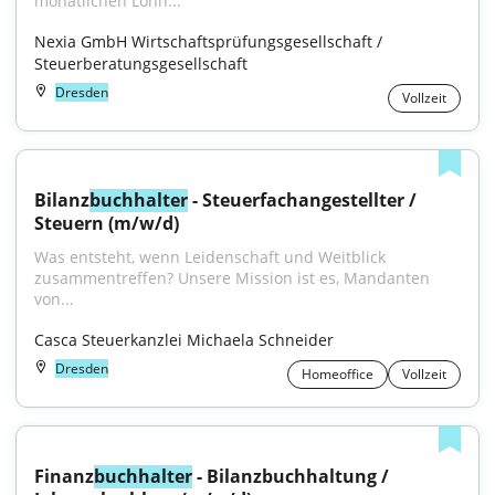
monatlichen Lohn..."
Nexia GmbH Wirtschaftsprüfungsgesellschaft / 
Steuerberatungsgesellschaft
Dresden
Vollzeit
Bilanz
buchhalter
 - Steuerfachangestellter / 
Steuern (m/w/d)
Was entsteht, wenn Leidenschaft und Weitblick 
zusammentreffen? Unsere Mission ist es, Mandanten 
von...
Casca Steuerkanzlei Michaela Schneider
Dresden
Homeoffice
Vollzeit
Finanz
buchhalter
 - Bilanzbuchhaltung / 