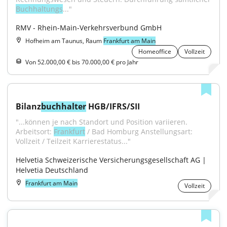
Buchhaltungs
..."
RMV - Rhein-Main-Verkehrsverbund GmbH
Hofheim am Taunus, Raum
Frankfurt am Main
Homeoffice
Vollzeit
Von 52.000,00 € bis 70.000,00 € pro Jahr
Bilanz
buchhalter
 HGB/IFRS/SII
"...können je nach Standort und Position variieren. 
Arbeitsort: 
Frankfurt
 / Bad Homburg Anstellungsart: 
Vollzeit / Teilzeit Karrierestatus..."
Helvetia Schweizerische Versicherungsgesellschaft AG | 
Helvetia Deutschland
Frankfurt am Main
Vollzeit