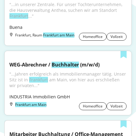
"...in unserer Zentrale. Für unser Tochterunternehmen, 
die Hausverwaltung Anthea, suchen wir am Standort 
Frankfurt
..."
Buena
Frankfurt, Raum
Frankfurt am Main
Homeoffice
Vollzeit
WEG-Abrechner / 
Buchhalter
 (m/w/d)
"...Jahren erfolgreich als Immobilienmanager tätig. Unser 
Sitz ist in 
Frankfurt
 am Main, von hier aus erschließen 
wir privaten..."
INDUSTRIA Immobilien GmbH
Frankfurt am Main
Homeoffice
Vollzeit
Mitarbeiter Buchhaltung / Office-Management 