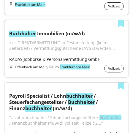
Frankfurt am Main
Vollzeit
Buchhalter
 Immobilien (m/w/d)
+++ DIREKTVERMITTLUNG in Festanstellung (keine 
Zeitarbeit) / Vermittlungsgutscheine (AVGS) werden...
RADAS Jobbörse & Personalvermittlung GmbH
Offenbach am Main, Raum
Frankfurt am Main
Vollzeit
Payroll Specialist / Lohn
buchhalter
 / 
Steuerfachangestellter / 
Buchhalter
 / 
Finanz
buchhalter
 (m/w/d)
"...Lohnbuchhalter / Steuerfachangestellter / 
Buchhalter
/ Finanzbuchhalter (m/w/d) Vollzeit Teilzeit 2..."