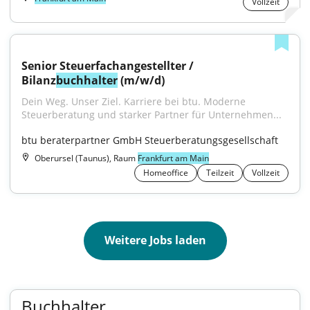
Vollzeit
Senior Steuerfachangestellter / 
Bilanz
buchhalter
 (m/w/d)
Dein Weg. Unser Ziel. Karriere bei btu. Moderne 
Steuerberatung und starker Partner für Unternehmen...
btu beraterpartner GmbH Steuerberatungsgesellschaft
Oberursel (Taunus), Raum
Frankfurt am Main
Homeoffice
Teilzeit
Vollzeit
Weitere Jobs laden
Buchhalter