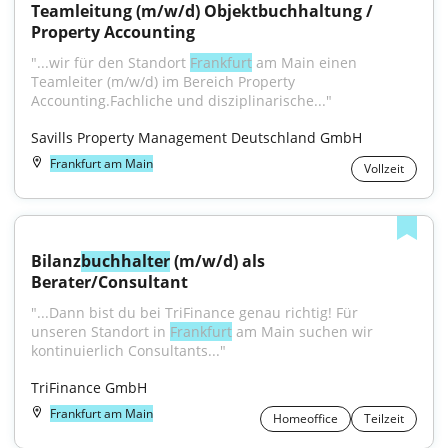
Teamleitung (m/w/d) Objektbuchhaltung / 
Property Accounting
"...wir für den Standort 
Frankfurt
 am Main einen 
Teamleiter (m/w/d) im Bereich Property 
Accounting.Fachliche und disziplinarische..."
Savills Property Management Deutschland GmbH
Frankfurt am Main
Vollzeit
Bilanz
buchhalter
 (m/w/d) als 
Berater/Consultant
"...Dann bist du bei TriFinance genau richtig! Für 
unseren Standort in 
Frankfurt
 am Main suchen wir 
kontinuierlich Consultants..."
TriFinance GmbH
Frankfurt am Main
Homeoffice
Teilzeit