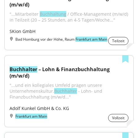
(m/w/d)
"...Mitarbeiter 
Buchhaltung
 / Office-Management (m/w/d) 
in Teilzeit (20 – 25 Stunden, an 4-5 Tagen/Woche..."
SKion GmbH
Bad Homburg vor der Höhe, Raum
Frankfurt am Main
Teilzeit
Buchhalter
 – Lohn & Finanzbuchhaltung 
(m/w/d)
"...und ein kollegiales Umfeld prägen unsere 
Unternehmenskultur.
Buchhalter
 - Lohn- und 
Finanzbuchhaltung (m/w/d..."
Adolf Kunkel GmbH & Co. KG
Frankfurt am Main
Vollzeit