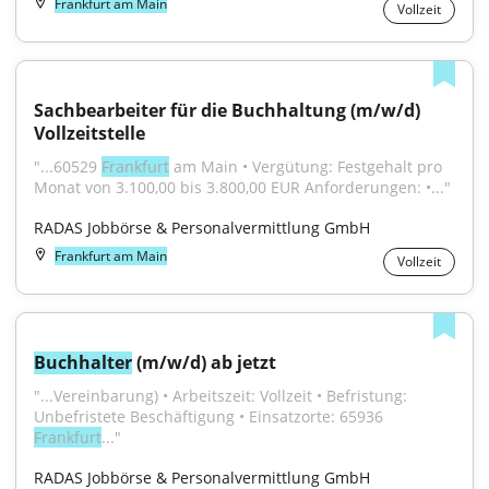
Frankfurt am Main
Vollzeit
Sachbearbeiter für die Buchhaltung (m/w/d) 
Vollzeitstelle
"...60529 
Frankfurt
 am Main • Vergütung: Festgehalt pro 
Monat von 3.100,00 bis 3.800,00 EUR Anforderungen: •..."
RADAS Jobbörse & Personalvermittlung GmbH
Frankfurt am Main
Vollzeit
Buchhalter
 (m/w/d) ab jetzt
"...Vereinbarung) • Arbeitszeit: Vollzeit • Befristung: 
Unbefristete Beschäftigung • Einsatzorte: 65936 
Frankfurt
..."
RADAS Jobbörse & Personalvermittlung GmbH