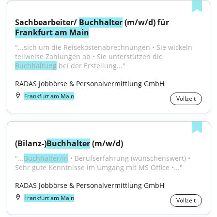
Sachbearbeiter/ 
Buchhalter
 (m/w/d) für 
Frankfurt am Main
"...sich um die Reisekostenabrechnungen • Sie wickeln 
teilweise Zahlungen ab • Sie unterstützen die 
Buchhaltung
 bei der Erstellung..."
RADAS Jobbörse & Personalvermittlung GmbH
Frankfurt am Main
Vollzeit
(Bilanz-)
Buchhalter
 (m/w/d)
"...
Buchhalter/in
 • Berufserfahrung (wünschenswert) • 
Sehr gute Kenntnisse im Umgang mit MS Office •..."
RADAS Jobbörse & Personalvermittlung GmbH
Frankfurt am Main
Vollzeit