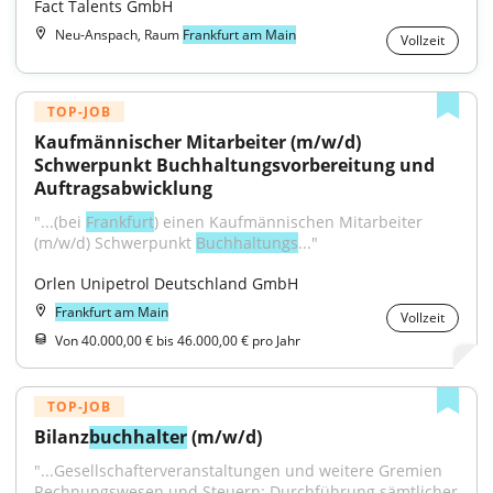
Fact Talents GmbH
Neu-Anspach, Raum
Frankfurt am Main
Vollzeit
TOP-JOB
Kaufmännischer Mitarbeiter (m/w/d) 
Schwerpunkt Buchhaltungsvorbereitung und 
Auftragsabwicklung
"...(bei 
Frankfurt
) einen Kaufmännischen Mitarbeiter 
(m/w/d) Schwerpunkt 
Buchhaltungs
..."
Orlen Unipetrol Deutschland GmbH
Frankfurt am Main
Vollzeit
Von 40.000,00 € bis 46.000,00 € pro Jahr
TOP-JOB
Bilanz
buchhalter
 (m/w/d)
"...Gesellschafterveranstaltungen und weitere Gremien 
Rechnungswesen und Steuern: Durchführung sämtlicher 