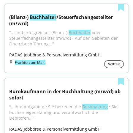
(Bilanz-) 
Buchhalter
/Steuerfachangestellter 
(m/w/d)
"...sind erfolgreicher (Bilanz-) 
Buchhalter
 oder 
Steuerfachangestellter (m/w/d) • Auf den Gebieten der 
Finanzbuchführung..."
RADAS Jobbörse & Personalvermittlung GmbH
Frankfurt am Main
Vollzeit
Bürokaufmann in der Buchhaltung (m/w/d) ab 
sofort
"...Ihre Aufgaben: • Sie betreuen die 
Buchhaltung
 • Sie 
buchen eigenständig und verantwortlich die 
Debitoren..."
RADAS Jobbörse & Personalvermittlung GmbH