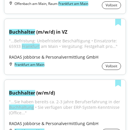
Offenbach am Main, Raum
Frankfurt am Main
Vollzeit
Buchhalter
 (m/w/d) in VZ
"...Befristung: Unbefristete Beschäftigung • Einsatzorte: 
65933 
Frankfurt
 am Main • Vergütung: Festgehalt pro..."
RADAS Jobbörse & Personalvermittlung GmbH
Frankfurt am Main
Vollzeit
Buchhalter
 (w/m/d)
"...Sie haben bereits ca. 2-3 Jahre Berufserfahrung in der 
Buchhaltung
 • Sie verfügen über ERP-System-Kenntnisse 
(Office..."
RADAS Jobbörse & Personalvermittlung GmbH