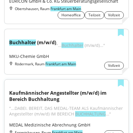
EURICON GmbH & Co. KG Steuerberatungsgesellschaft
Obertshausen, Raum
Frankfurt am Main
Homeoffice
Teilzeit
Vollzeit
Buchhalter
 (m/w/d)
"...
Buchhalter
 (m/w/d)..."
MKU-Chemie GmbH
Rödermark, Raum
Frankfurt am Main
Vollzeit
Kaufmännischer Angestellter (m/w/d) im 
Bereich Buchhaltung
"...DABEI. BEREIT, DAS MEDAL-TEAM ALS Kaufmännischer 
Angestellter (m/w/d) IM BEREICH 
BUCHHALTUNG
..."
MEDAL Medizinische Abrechnung GmbH
Eppertshausen, Raum
Frankfurt am Main