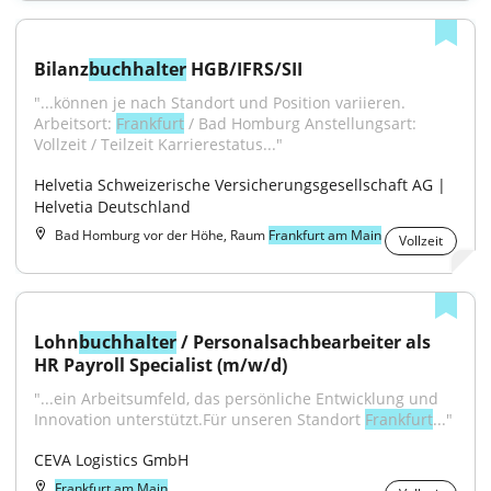
Bilanz
buchhalter
 HGB/IFRS/SII
"...können je nach Standort und Position variieren. 
Arbeitsort: 
Frankfurt
 / Bad Homburg Anstellungsart: 
Vollzeit / Teilzeit Karrierestatus..."
Helvetia Schweizerische Versicherungsgesellschaft AG | 
Helvetia Deutschland
Bad Homburg vor der Höhe, Raum
Frankfurt am Main
Vollzeit
Lohn
buchhalter
 / Personalsachbearbeiter als 
HR Payroll Specialist (m/w/d)
"...ein Arbeitsumfeld, das persönliche Entwicklung und 
Innovation unterstützt.Für unseren Standort 
Frankfurt
..."
CEVA Logistics GmbH
Frankfurt am Main