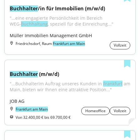
Buchhalter
/in für Immobilien (m/w/d)
"...eine engagierte Persönlichkeit im Bereich 
WEG‑
Buchhaltung
, speziell für die Einreichung..."
Müller Immobilien Management GmbH
Friedrichsdorf, Raum
Frankfurt am Main
Vollzeit
Buchhalter
 (m/w/d)
"...BuchhalterIm Auftrag unseres Kunden in 
Frankfurt
 am 
Main, bieten wir Ihnen eine attraktive Position..."
JOB AG
Frankfurt am Main
Homeoffice
Vollzeit
Von 32.400,00 € bis 69.700,00 €