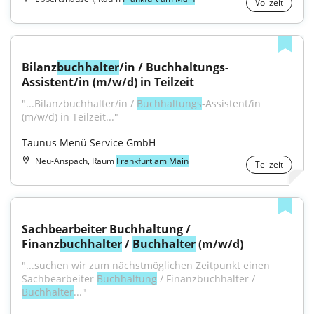
Vollzeit
Bilanz
buchhalter
/in / Buchhaltungs-
Assistent/in (m/w/d) in Teilzeit
"...Bilanzbuchhalter/in / 
Buchhaltungs
-Assistent/in 
(m/w/d) in Teilzeit..."
Taunus Menü Service GmbH
Neu-Anspach, Raum
Frankfurt am Main
Teilzeit
Sachbearbeiter Buchhaltung / 
Finanz
buchhalter
 / 
Buchhalter
 (m/w/d)
"...suchen wir zum nächstmöglichen Zeitpunkt einen 
Sachbearbeiter 
Buchhaltung
 / Finanzbuchhalter / 
Buchhalter
..."