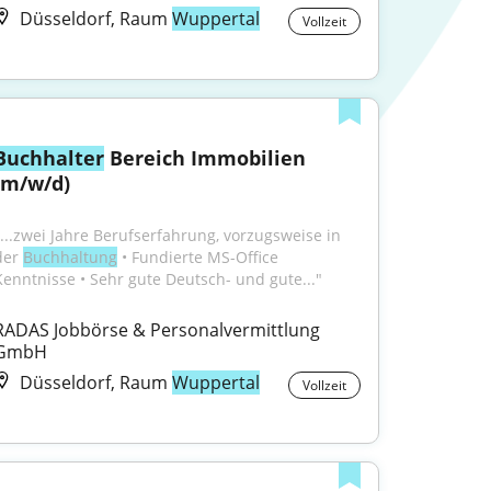
Düsseldorf, Raum
Wuppertal
Vollzeit
Buchhalter
 Bereich Immobilien 
(m/w/d)
"...zwei Jahre Berufserfahrung, vorzugsweise in 
der 
Buchhaltung
 • Fundierte MS-Office 
Kenntnisse • Sehr gute Deutsch- und gute..."
RADAS Jobbörse & Personalvermittlung 
GmbH
Düsseldorf, Raum
Wuppertal
Vollzeit