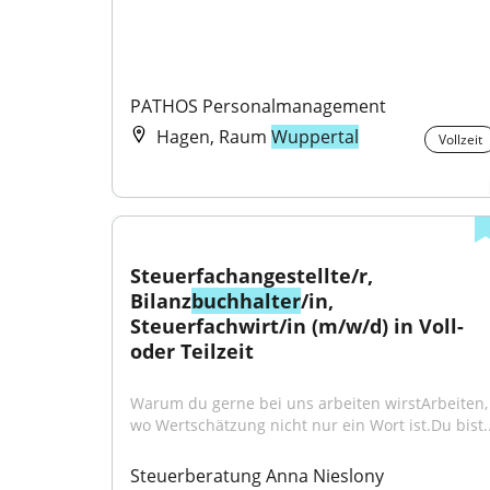
PATHOS Personalmanagement
Hagen, Raum
Wuppertal
Vollzeit
Steuerfachangestellte/r, 
Bilanz
buchhalter
/in, 
Steuerfachwirt/in (m/w/d) in Voll- 
oder Teilzeit
Warum du gerne bei uns arbeiten wirstArbeiten, 
wo Wertschätzung nicht nur ein Wort ist.Du bist..
Steuerberatung Anna Nieslony