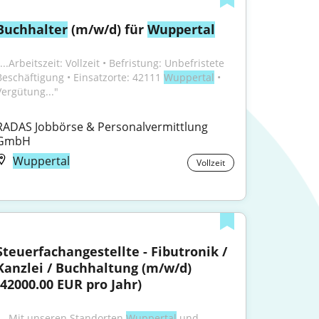
Buchhalter
 (m/w/d) für 
Wuppertal
...Arbeitszeit: Vollzeit • Befristung: Unbefristete 
Beschäftigung • Einsatzorte: 42111 
Wuppertal
 • 
Vergütung..."
RADAS Jobbörse & Personalvermittlung 
GmbH
Wuppertal
Vollzeit
Steuerfachangestellte - Fibutronik / 
Kanzlei / Buchhaltung (m/w/d) 
(42000.00 EUR pro Jahr)
"...Mit unseren Standorten 
Wuppertal
 und 