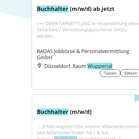
Buchhalter
 (m/w/d) ab jetzt
+++ DIREKTVERMITTLUNG in Festanstellung (keine
Zeitarbeit) / Vermittlungsgutscheine (AVGS) 
werden...
RADAS Jobbörse & Personalvermittlung 
GmbH
Düsseldorf, Raum
Wuppertal
Teilzeit
Vollzeit
Buchhalter
 (m/w/d)
"...Erfahrungsberichte unserer Mitarbeiterinnen 
und Mitarbeiter finden Sie z.B. bei 
kununu.
Buchhalter
 (m/w/d)Einsatzort..."