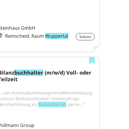
Steinhaus GmbH
Remscheid, Raum
Wuppertal
Vollzeit
Bilanz
buchhalter
 (m/w/d) Voll- oder 
Teilzeit
"...von KontenabstimmungenProfilWeiterbildung 
zum/zur Bilanzbuchhalter/-inmehrjährige 
Berufserfahrung als 
Buchhalter/-in
, gerne..."
Vollmann Group