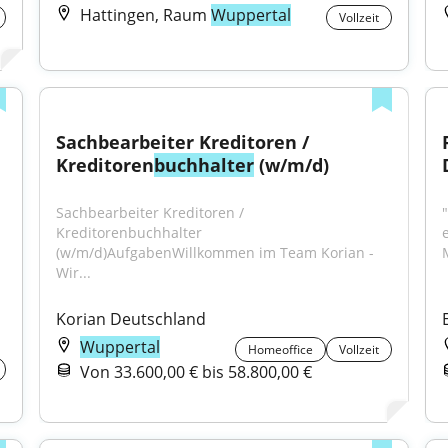
Hattingen, Raum
Wuppertal
Vollzeit
Sachbearbeiter Kreditoren / 
Kreditoren
buchhalter
 (w/m/d)
Sachbearbeiter Kreditoren / 
Kreditorenbuchhalter 
(w/m/d)AufgabenWillkommen im Team Korian - 
Wir...
Korian Deutschland
Wuppertal
Homeoffice
Vollzeit
Von 33.600,00 € bis 58.800,00 €