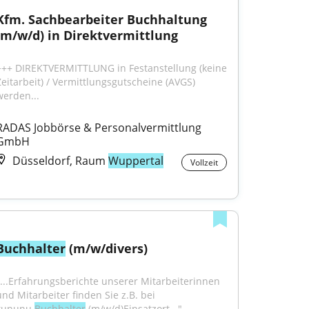
Kfm. Sachbearbeiter Buchhaltung 
(m/w/d) in Direktvermittlung
+++ DIREKTVERMITTLUNG in Festanstellung (keine 
Zeitarbeit) / Vermittlungsgutscheine (AVGS) 
werden...
RADAS Jobbörse & Personalvermittlung 
GmbH
Düsseldorf, Raum
Wuppertal
Vollzeit
Buchhalter
 (m/w/divers)
"...Erfahrungsberichte unserer Mitarbeiterinnen 
und Mitarbeiter finden Sie z.B. bei 
kununu.
Buchhalter
 (m/w/d)Einsatzort..."