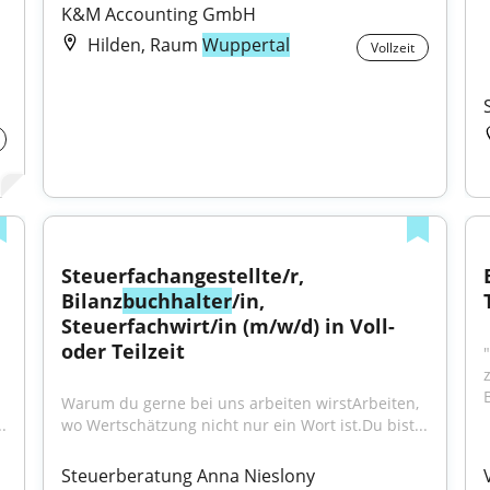
K&M Accounting GmbH
Hilden, Raum
Wuppertal
Vollzeit
Steuerfachangestellte/r, 
Bilanz
buchhalter
/in, 
Steuerfachwirt/in (m/w/d) in Voll- 
oder Teilzeit
Warum du gerne bei uns arbeiten wirstArbeiten, 
.
wo Wertschätzung nicht nur ein Wort ist.Du bist...
Steuerberatung Anna Nieslony