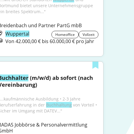
Dortmund bietet unsere Unternehmensgruppe 
ein breites Spektrum..."
Breidenbach und Partner PartG mbB
Wuppertal
Homeoffice
Vollzeit
Von 42.000,00 € bis 60.000,00 € pro Jahr
Buchhalter
 (m/w/d) ab sofort (nach 
Vereinbarung)
"...kaufmännische Ausbildung • 2-3 Jahre 
Berufserfahrung in der 
Buchhaltung
 von Vorteil • 
Sicher im Umgang mit DATEV..."
RADAS Jobbörse & Personalvermittlung 
GmbH