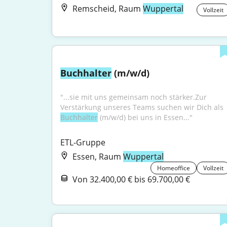
Remscheid, Raum
Wuppertal
Vollzeit
Buchhalter
 (m/w/d)
"...sie mit uns gemeinsam noch stärker.Zur 
Verstärkung unseres Teams suchen wir Dich als 
Buchhalter
 (m/w/d) bei uns in Essen..."
ETL-Gruppe
Essen, Raum
Wuppertal
Homeoffice
Vollzeit
Von 32.400,00 € bis 69.700,00 €