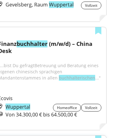
Gevelsberg, Raum
Wuppertal
Vollzeit
Finanz
buchhalter
 (m/w/d) – China 
Desk
"...bist Du gefragtBetreuung und Beratung eines 
eigenen chinesisch sprachigen 
Mandantenstammes in allen 
buchhalterischen
..."
Ecovis
Wuppertal
Homeoffice
Vollzeit
Von 34.300,00 € bis 64.500,00 €