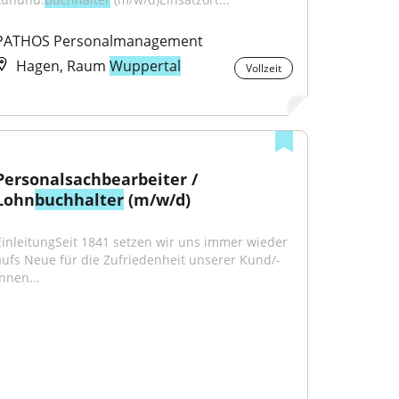
PATHOS Personalmanagement
Hagen, Raum
Wuppertal
Vollzeit
Personalsachbearbeiter / 
Lohn
buchhalter
 (m/w/d)
EinleitungSeit 1841 setzen wir uns immer wieder 
aufs Neue für die Zufriedenheit unserer Kund/-
innen...