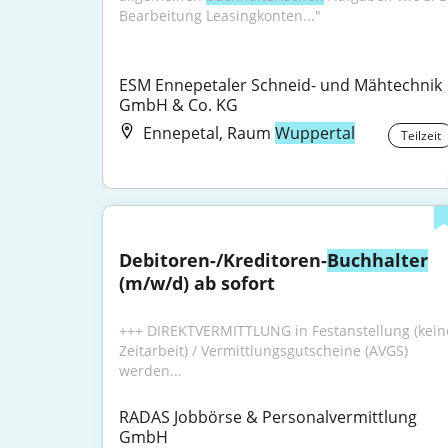
Bearbeitung Leasingkonten..."
ESM Ennepetaler Schneid- und Mähtechnik 
GmbH & Co. KG
Ennepetal, Raum
Wuppertal
Teilzeit
Debitoren-/Kreditoren-
Buchhalter
(m/w/d) ab sofort
+++ DIREKTVERMITTLUNG in Festanstellung (keine
Zeitarbeit) / Vermittlungsgutscheine (AVGS) 
werden...
RADAS Jobbörse & Personalvermittlung 
GmbH