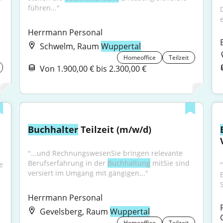
führen..."
Herrmann Personal
Schwelm, Raum
Wuppertal
Homeoffice
Teilzeit
Von 1.900,00 € bis 2.300,00 €
Buchhalter
 Teilzeit (m/w/d)
"...und RechnungswesenSie bringen relevante 
Berufserfahrung in der 
Buchhaltung
 mitSie sind 
 
versiert im Umgang mit gängigen..."
Herrmann Personal
Gevelsberg, Raum
Wuppertal
Homeoffice
Teilzeit