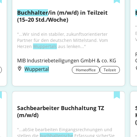
Buchhalter
/in (m/w/d) in Teilzeit 
(15–20 Std./Woche)
"
"...Wir sind ein stabiler, zukunftsorientierter 
Partner für den deutschen Mittelstand. Vom 
Herzen 
Wuppertals
 aus lenken..."
MIB Industriebeteiligungen GmbH & co. KG
Wuppertal
Homeoffice
Teilzeit
Sachbearbeiter Buchhaltung TZ 
(m/w/d)
"...abSie bearbeiten Eingangsrechnungen und 
 
stellen die 
buchhalterische
 Erfassung sicherSie 