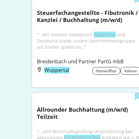
Steuerfachangestellte - Fibutronik / 
Kanzlei / Buchhaltung (m/w/d)
"...Mit unseren Standorten 
Wuppertal
 und 
Dortmund bietet unsere Unternehmensgruppe 
ein breites Spektrum..."
Breidenbach und Partner PartG mbB
Wuppertal
Homeoffice
Vollzeit
Allrounder Buchhaltung (m/w/d) 
Teilzeit
"...und Wirtschaftsprüfung Unterstützung bei: 
allgemeinen 
buchhalterischen
 Aufgaben wie z. B.