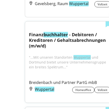
Gevelsberg, Raum
Wuppertal
Vollzeit
Finanz
buchhalter
 - Debitoren / 
Kreditoren / Gehaltsabrechnungen 
(m/w/d)
"...Mit unseren Standorten 
Wuppertal
 und 
Dortmund bietet unsere Unternehmensgruppe 
ein breites Spektrum..."
Breidenbach und Partner PartG mbB
Wuppertal
Homeoffice
Vollzeit