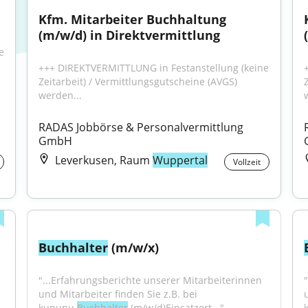
Kfm. Mitarbeiter Buchhaltung 
(m/w/d) in Direktvermittlung
 
+++ DIREKTVERMITTLUNG in Festanstellung (keine 
Zeitarbeit) / Vermittlungsgutscheine (AVGS) 
werden...
RADAS Jobbörse & Personalvermittlung 
GmbH
Leverkusen, Raum
Wuppertal
Vollzeit
Buchhalter
 (m/w/x)
"...Erfahrungsberichte unserer Mitarbeiterinnen 
und Mitarbeiter finden Sie z.B. bei 
kununu.
Buchhalter
 (m/w/d)Einsatzort..."