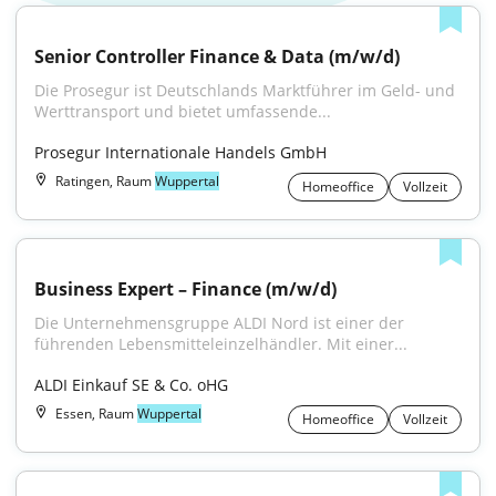
Senior Controller Finance & Data (m/w/d)
Die Prosegur ist Deutschlands Marktführer im Geld- und 
Werttransport und bietet umfassende...
Prosegur Internationale Handels GmbH
Ratingen, Raum
Wuppertal
Homeoffice
Vollzeit
Business Expert – Finance (m/w/d)
Die Unternehmensgruppe ALDI Nord ist einer der 
führenden Lebensmitteleinzelhändler. Mit einer...
ALDI Einkauf SE & Co. oHG
Essen, Raum
Wuppertal
Homeoffice
Vollzeit