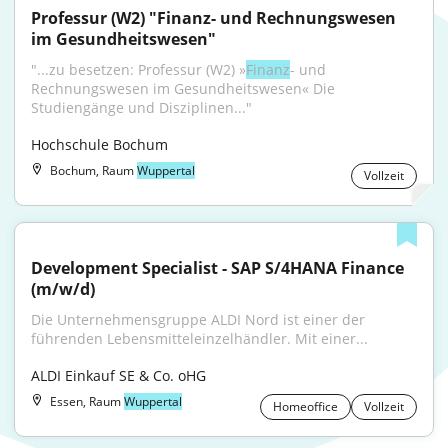
Professur (W2) "Finanz- und Rechnungswesen 
im Gesundheitswesen"
"...zu besetzen: Professur (W2) »
Finanz
- und 
Rechnungswesen im Gesundheitswesen« Die 
Studiengänge und Disziplinen..."
Hochschule Bochum
Bochum, Raum
Wuppertal
Vollzeit
Development Specialist - SAP S/4HANA Finance 
(m/w/d)
Die Unternehmensgruppe ALDI Nord ist einer der 
führenden Lebensmitteleinzelhändler. Mit einer...
ALDI Einkauf SE & Co. oHG
Essen, Raum
Wuppertal
Homeoffice
Vollzeit