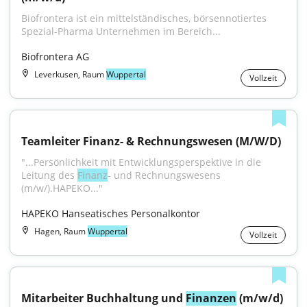
Biofrontera ist ein mittelständisches, börsennotiertes 
Spezial-Pharma Unternehmen im Bereich...
Biofrontera AG
Leverkusen, Raum
Wuppertal
Vollzeit
Teamleiter Finanz- & Rechnungswesen (M/W/D)
"...Persönlichkeit mit Entwicklungsperspektive in die 
Leitung des 
Finanz
- und Rechnungswesens 
(m/w/).HAPEKO..."
HAPEKO Hanseatisches Personalkontor
Hagen, Raum
Wuppertal
Vollzeit
Mitarbeiter Buchhaltung und 
Finanzen
 (m/w/d)