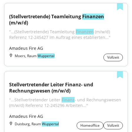
(Stellvertretende) Teamleitung 
Finanzen
(m/w/d)
"...(Stellvertretende) Teamleitung 
Finanzen
 (m/w/d) 
Referenz 12-245427 Im Auftrag eines etablierten..."
Amadeus Fire AG
Moers, Raum
Wuppertal
Vollzeit
Stellvertretender Leiter Finanz- und 
Rechnungswesen (m/w/d)
"...Stellvertretender Leiter 
Finanz
- und Rechnungswesen 
(m/w/d) Referenz 12-245296 Arbeiten..."
Amadeus Fire AG
Duisburg, Raum
Wuppertal
Homeoffice
Vollzeit