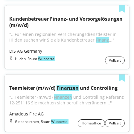
Kundenbetreuer Finanz- und Vorsorgelösungen 
(m/w/d)
"...Für einen regionalen Versicherungsdienstleister in 
Hilden suchen wir Sie als Kundenbetreuer 
Finanz
..."
DIS AG Germany
Hilden, Raum
Wuppertal
Vollzeit
Teamleiter (m/w/d) 
Finanzen
 und Controlling
"...Teamleiter (m/w/d) 
Finanzen
 und Controlling Referenz 
12-251116 Sie möchten sich beruflich verändern..."
Amadeus Fire AG
Gelsenkirchen, Raum
Wuppertal
Homeoffice
Vollzeit