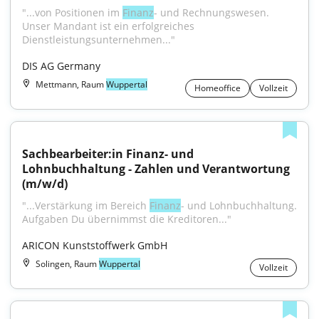
"...von Positionen im 
Finanz
- und Rechnungswesen. 
Unser Mandant ist ein erfolgreiches 
Dienstleistungsunternehmen..."
DIS AG Germany
Mettmann, Raum
Wuppertal
Homeoffice
Vollzeit
Sachbearbeiter:in Finanz- und 
Lohnbuchhaltung - Zahlen und Verantwortung 
(m/w/d)
"...Verstärkung im Bereich 
Finanz
- und Lohnbuchhaltung. 
Aufgaben Du übernimmst die Kreditoren..."
ARICON Kunststoffwerk GmbH
Solingen, Raum
Wuppertal
Vollzeit