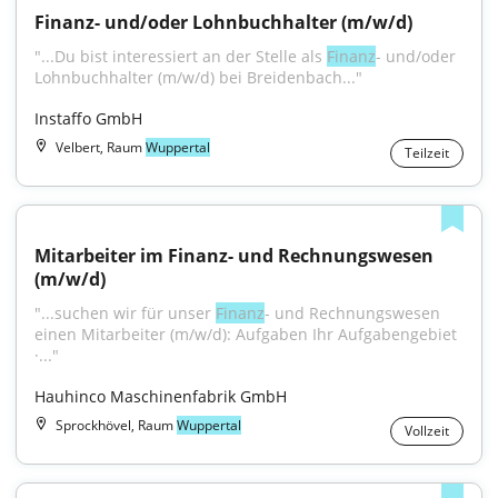
Finanz- und/oder Lohnbuchhalter (m/w/d)
"...Du bist interessiert an der Stelle als 
Finanz
- und/oder 
Lohnbuchhalter (m/w/d) bei Breidenbach..."
Instaffo GmbH
Velbert, Raum
Wuppertal
Teilzeit
Mitarbeiter im Finanz- und Rechnungswesen 
(m/w/d)
"...suchen wir für unser 
Finanz
- und Rechnungswesen 
einen Mitarbeiter (m/w/d): Aufgaben Ihr Aufgabengebiet 
·..."
Hauhinco Maschinenfabrik GmbH
Sprockhövel, Raum
Wuppertal
Vollzeit