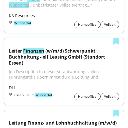
Wuppertal
 / unbefristeter Vollzeitvertrag..."
KA Resources
Wuppertal
Homeoffice
Vollzeit
Leiter 
Finanzen
 (w/m/d) Schwerpunkt 
Buchhaltung - elf Leasing GmbH (Standort 
Essen)
Job Description In dieser verantwortungsvollen 
Führungsrolle übernimmst du die Leitung und...
DLL
Essen, Raum
Wuppertal
Homeoffice
Vollzeit
Leitung Finanz- und Lohnbuchhaltung (m/w/d)