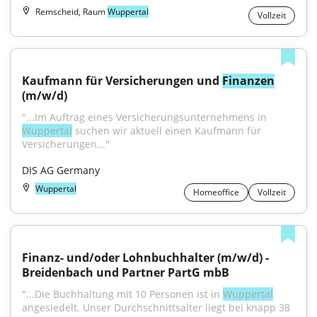
Remscheid, Raum
Wuppertal
Vollzeit
Kaufmann für Versicherungen und 
Finanzen
(m/w/d)
"...Im Auftrag eines Versicherungsunternehmens in 
Wuppertal
 suchen wir aktuell einen Kaufmann für 
Versicherungen..."
DIS AG Germany
Wuppertal
Homeoffice
Vollzeit
Finanz- und/oder Lohnbuchhalter (m/w/d) - 
Breidenbach und Partner PartG mbB
"...Die Buchhaltung mit 10 Personen ist in 
Wuppertal
angesiedelt. Unser Durchschnittsalter liegt bei knapp 38 