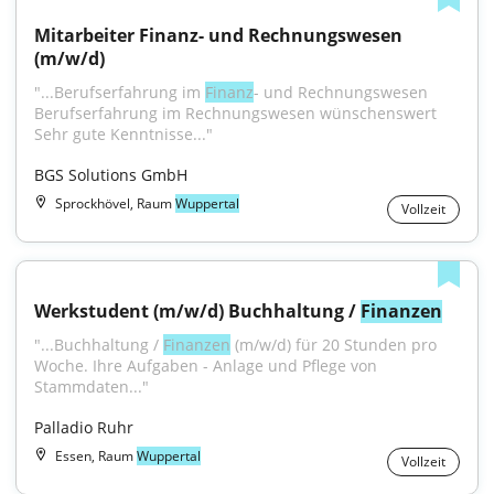
Mitarbeiter Finanz- und Rechnungswesen 
(m/w/d)
"...Berufserfahrung im 
Finanz
- und Rechnungswesen 
Berufserfahrung im Rechnungswesen wünschenswert 
Sehr gute Kenntnisse..."
BGS Solutions GmbH
Sprockhövel, Raum
Wuppertal
Vollzeit
Werkstudent (m/w/d) Buchhaltung / 
Finanzen
"...Buchhaltung / 
Finanzen
 (m/w/d) für 20 Stunden pro 
Woche. Ihre Aufgaben - Anlage und Pflege von 
Stammdaten..."
Palladio Ruhr
Essen, Raum
Wuppertal
Vollzeit