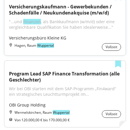
Versicherungskaufmann - Gewerbekunden / 
Schadenfälle / Neukundenakquise (m/w/d)
"...und 
Finanzen
, als Bankkaufmann (w/m/d) oder eine 
vergleichbare Qualifikation Sie haben idealerweise..."
Versicherungsbüro Kleine KG
Hagen, Raum
Wuppertal
Vollzeit
Program Lead SAP Finance Transformation (alle 
Geschlechter)
Wir bei OBI starten mit dem SAP-Programm „Fin4ward“ 
ein strategisches Leuchtturmprojekt im...
OBI Group Holding
Wermelskirchen, Raum
Wuppertal
Vollzeit
Von 120.000,00 € bis 170.000,00 €