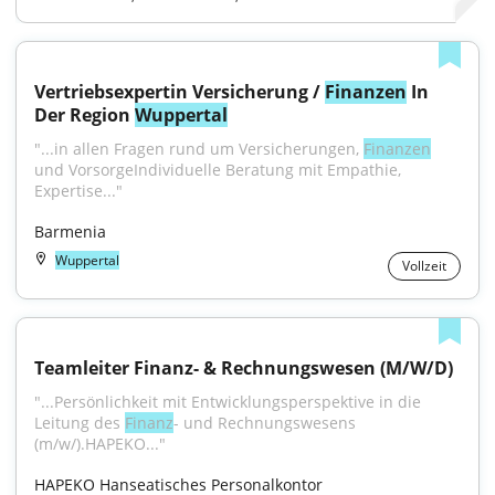
Vertriebsexpertin Versicherung / 
Finanzen
 In 
Der Region 
Wuppertal
"...in allen Fragen rund um Versicherungen, 
Finanzen
und VorsorgeIndividuelle Beratung mit Empathie, 
Expertise..."
Barmenia
Wuppertal
Vollzeit
Teamleiter Finanz- & Rechnungswesen (M/W/D)
"...Persönlichkeit mit Entwicklungsperspektive in die 
Leitung des 
Finanz
- und Rechnungswesens 
(m/w/).HAPEKO..."
HAPEKO Hanseatisches Personalkontor