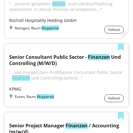
"...unserer gesamten 
Finanz
- und Lohnbuchhaltung 
übernimmt. In dieser Position verantworten..."
Rocholl Hospitality Holding GmbH
Ratingen, Raum
Wuppertal
Vollzeit
Senior Consultant Public Sector - 
Finanzen
 Und 
Controlling (M/W/D)
"...von morgen.Dein ProfilSenior Consultant Public Sector 
- 
Finanzen
 und Controlling (w/m/d..."
KPMG
Essen, Raum
Wuppertal
Vollzeit
Senior Project Manager 
Finanzen
 / Accounting 
(m/w/d)