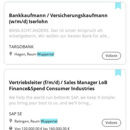
Bankkaufmann / Versicherungskaufmann 
(w/m/d) Iserlohn
BANK.ECHT.ANDERS. Das ist unser Anspruch als 
Arbeitgeberin. Wir wollen zur besten Bank für alle...
TARGOBANK
Hagen, Raum
Wuppertal
Vollzeit
Vertriebsleiter (f/m/d) / Sales Manager LoB 
Finance&Spend Consumer Industries
We help the world run betterAt SAP, we keep it simple: 
you bring your best to us, and we'll bring...
SAP SE
Ratingen, Raum
Wuppertal
Vollzeit
Von 120.000,00 € bis 160.000,00 €