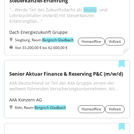
Steuerkanzlei-Erfahrung
"...Werde Teil des Zukunftsdachs als 
Finanz
- und 
Lohnbuchhalter (m/w/d) mit Steuerkanzlei-
ErfahrungDas..."
Dach Energiezukunft Gruppe
Siegburg, Raum
Bergisch Gladbach
Homeoffice
Vollzeit
Von 33.200,00 € bis 62.600,00 €
Senior Aktuar Finance & Reserving P&C (m/w/d)
AXA Deutschland ist Teil der AXA Gruppe, einem der 
weltweit führenden Versicherungsunternehmen. Als...
AXA Konzern AG
Köln, Raum
Bergisch Gladbach
Homeoffice
Vollzeit