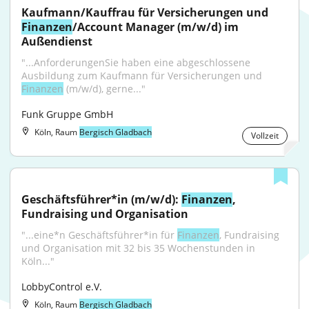
Kaufmann/Kauffrau für Versicherungen und 
Finanzen
/Account Manager (m/w/d) im 
Außendienst
"...AnforderungenSie haben eine abgeschlossene 
Ausbildung zum Kaufmann für Versicherungen und 
Finanzen
 (m/w/d), gerne..."
Funk Gruppe GmbH
Köln, Raum
Bergisch Gladbach
Vollzeit
Geschäftsführer*in (m/w/d): 
Finanzen
, 
Fundraising und Organisation
"...eine*n Geschäftsführer*in für 
Finanzen
, Fundraising 
und Organisation mit 32 bis 35 Wochenstunden in 
Köln..."
LobbyControl e.V.
Köln, Raum
Bergisch Gladbach