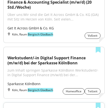
Finance & Accounting Specialist (m/w/d) (20 
Std./Woche)
Über uns:Wir sind die Get It Across GmbH & Co. KG (GIA) 
mit Sitz im Herzen von Köln. Seit vielen...
Get It Across GmbH & Co. KG
Köln, Raum
Bergisch Gladbach
Vollzeit
Werkstudent/-in Digital Support Finance 
(m/w/d) bei der Sparkasse KölnBonn
zum Inhalt springen Sparkasse KölnBonn Werkstudent/-
in Digital Support Finance (m/w/d) bei der...
Sparkasse KölnBonn
Köln, Raum
Bergisch Gladbach
Homeoffice
Teilzeit