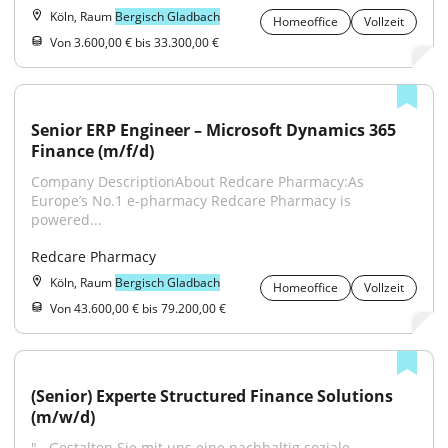
Köln, Raum
Bergisch Gladbach
Homeoffice
Vollzeit
Von 3.600,00 € bis 33.300,00 €
Senior ERP Engineer – Microsoft Dynamics 365 
Finance (m/f/d)
Company DescriptionAbout Redcare Pharmacy:As 
Europe’s No.1 e-pharmacy Redcare Pharmacy is 
powered...
Redcare Pharmacy
Köln, Raum
Bergisch Gladbach
Homeoffice
Vollzeit
Von 43.600,00 € bis 79.200,00 €
(Senior) Experte Structured Finance Solutions 
(m/w/d)
"...Gestalten Sie mit uns eine nachhaltig soziale 