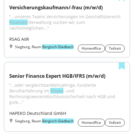
Versicherungskaufmann/-frau (m/w/d)
"...unseres Teams Versicherungen im Geschäftsbereich 
Finanzen
/Verwaltung suchen wir zum 
nächstmöglichen..."
RSAG AöR
Siegburg, Raum
Bergisch Gladbach
Homeoffice
Teilzeit
Senior Finance Expert HGB/IFRS (m/w/d)
"...oder vergleichbarMehrjährige, fundierte 
Berufserfahrung im 
Finanz
- und 
RechnungswesenAbschlusssicherheit nach HGB und 
gute..."
HAPEKO Deutschland GmbH
Siegburg, Raum
Bergisch Gladbach
Homeoffice
Vollzeit