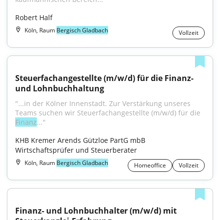
Robert Half
Köln, Raum
Bergisch Gladbach
Vollzeit
Steuerfachangestellte (m/w/d) für die Finanz- 
und Lohnbuchhaltung
"...in der Kölner Innenstadt. Zur Verstärkung unseres 
Teams suchen wir Steuerfachangestellte (m/w/d) für die 
Finanz
..."
KHB Kremer Arends Gützloe PartG mbB 
Wirtschaftsprüfer und Steuerberater
Köln, Raum
Bergisch Gladbach
Homeoffice
Vollzeit
Finanz- und Lohnbuchhalter (m/w/d) mit 