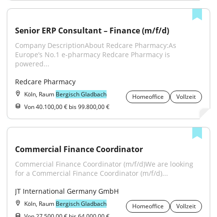
Senior ERP Consultant – Finance (m/f/d)
Company DescriptionAbout Redcare Pharmacy:As 
Europe’s No.1 e-pharmacy Redcare Pharmacy is 
powered...
Redcare Pharmacy
Köln, Raum
Bergisch Gladbach
Homeoffice
Vollzeit
Von 40.100,00 € bis 99.800,00 €
Commercial Finance Coordinator
Commercial Finance Coordinator (m/f/d)We are looking 
for a Commercial Finance Coordinator (m/f/d)...
JT International Germany GmbH
Köln, Raum
Bergisch Gladbach
Homeoffice
Vollzeit
Von 27.500,00 € bis 64.000,00 €