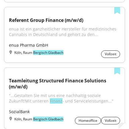
Referent Group Finance (m/w/d)
enua ist ein ganzheitlicher Hersteller für medizinisches 
Cannabis in Deutschland und gehört zu den...
enua Pharma GmbH
Köln, Raum
Bergisch Gladbach
Vollzeit
Teamleitung Structured Finance Solutions 
(m/w/d)
"...Gestalten Sie mit uns eine nachhaltig soziale 
Zukunft!Mit unseren 
Finanz
- und Serviceleistungen..."
SozialBank
Köln, Raum
Bergisch Gladbach
Homeoffice
Vollzeit