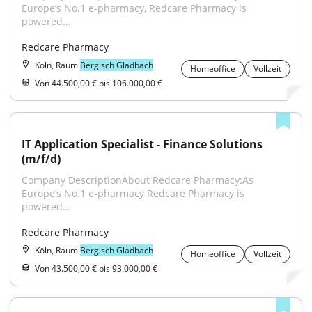
Europe’s No.1 e-pharmacy, Redcare Pharmacy is 
powered...
Redcare Pharmacy
Köln, Raum
Bergisch Gladbach
Homeoffice
Vollzeit
Von 44.500,00 € bis 106.000,00 €
IT Application Specialist - Finance Solutions 
(m/f/d)
Company DescriptionAbout Redcare Pharmacy:As 
Europe’s No.1 e-pharmacy Redcare Pharmacy is 
powered...
Redcare Pharmacy
Köln, Raum
Bergisch Gladbach
Homeoffice
Vollzeit
Von 43.500,00 € bis 93.000,00 €