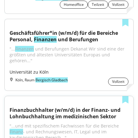
Homeoffice
Teilzeit
Vollzeit
Geschäftsführer*in (w/m/d) für die Bereiche 
Personal, 
Finanzen
 und Berufungen
"...
Finanzen
 und Berufungen Dekanat Wir sind eine der 
größten und ältesten Universitäten Europas und 
gehören..."
Universität zu Köln
Köln, Raum
Bergisch Gladbach
Vollzeit
Finanzbuchhalter (w/m/d) in der Finanz- und 
Lohnbuchhaltung im medizinischen Sektor
"...und mit spezifischem Fachwissen für die Bereiche 
Finanz
- und Rechnungswesen, IT, Legal und im 
kaufmännischen Bereich..."