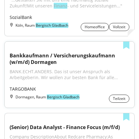
Zukunft!Mit unseren 
Finanz
- und Serviceleistungen..."
SozialBank
Köln, Raum
Bergisch Gladbach
Homeoffice
Vollzeit
Bankkaufmann / Versicherungskaufmann 
(w/m/d) Dormagen
BANK.ECHT.ANDERS. Das ist unser Anspruch als 
Arbeitgeberin. Wir wollen zur besten Bank für alle...
TARGOBANK
Dormagen, Raum
Bergisch Gladbach
Teilzeit
(Senior) Data Analyst - Finance Focus (m/f/d)
Company DescriptionAbout Redcare Pharmacy:As 