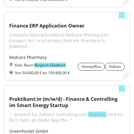
Finance ERP Application Owner
Company DescriptionAbout Redcare Pharmacy:As 
Europe’s No.1 e-pharmacy Redcare Pharmacy is 
powered...
Redcare Pharmacy
Köln, Raum
Bergisch Gladbach
Homeoffice
Vollzeit
Von 54.600,00 € bis 109.800,00 €
Praktikant:in (m/w/d) - Finance & Controlling 
im Smart Energy Startup
"...brennst für Zahlen? Controlling und 
Finanzen
 sind für 
Dich mehr als bloße Begriffe..."
GreenPocket GmbH