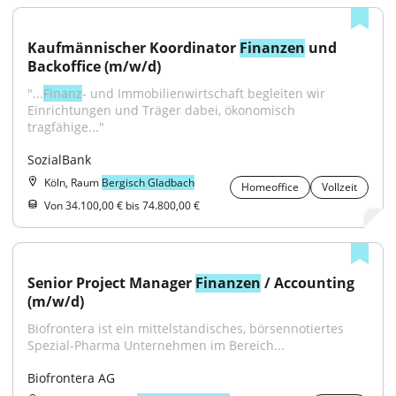
Kaufmännischer Koordinator 
Finanzen
 und 
Backoffice (m/w/d)
"...
Finanz
- und Immobilienwirtschaft begleiten wir 
Einrichtungen und Träger dabei, ökonomisch 
tragfähige..."
SozialBank
Köln, Raum
Bergisch Gladbach
Homeoffice
Vollzeit
Von 34.100,00 € bis 74.800,00 €
Senior Project Manager 
Finanzen
 / Accounting 
(m/w/d)
Biofrontera ist ein mittelständisches, börsennotiertes 
Spezial-Pharma Unternehmen im Bereich...
Biofrontera AG