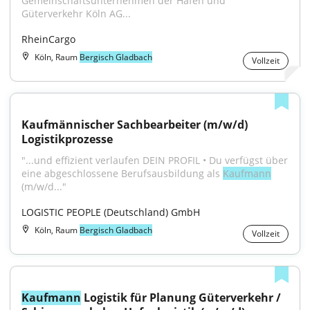
Gemeinschaftsunternehmen der Häfen und 
Güterverkehr Köln AG...
RheinCargo
Köln, Raum
Bergisch Gladbach
Vollzeit
Kaufmännischer Sachbearbeiter (m/w/d) 
Logistikprozesse
"...und effizient verlaufen DEIN PROFIL • Du verfügst über 
eine abgeschlossene Berufsausbildung als 
Kaufmann
(m/w/d..."
LOGISTIC PEOPLE (Deutschland) GmbH
Köln, Raum
Bergisch Gladbach
Vollzeit
Kaufmann
 Logistik für Planung Güterverkehr / 