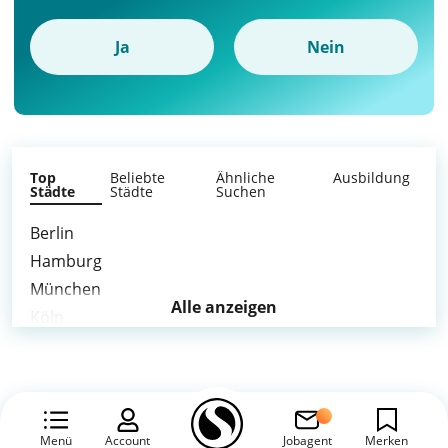
Ja
Nein
Top
Beliebte
Ähnliche
Ausbildung
Städte
Städte
Suchen
Berlin
Hamburg
München
Alle anzeigen
Köln
Frankfurt am Main
Stuttgart
Düsseldorf
Leipzig
Menü
Account
Jobagent
Merken