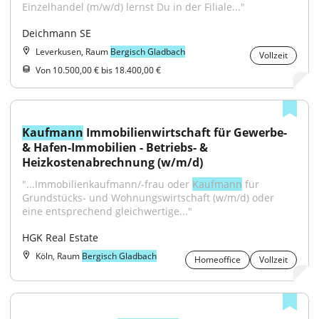
Einzelhandel (m/w/d) lernst Du in der Filiale..."
Deichmann SE
Leverkusen, Raum
Bergisch Gladbach
Vollzeit
Von 10.500,00 € bis 18.400,00 €
Kaufmann
 Immobilienwirtschaft für Gewerbe- 
& Hafen-Immobilien - Betriebs- & 
Heizkostenabrechnung (w/m/d)
"...Immobilienkaufmann/-frau oder 
Kaufmann
 für 
Grundstücks- und Wohnungswirtschaft (w/m/d) oder 
eine entsprechend gleichwertige..."
HGK Real Estate
Köln, Raum
Bergisch Gladbach
Homeoffice
Vollzeit