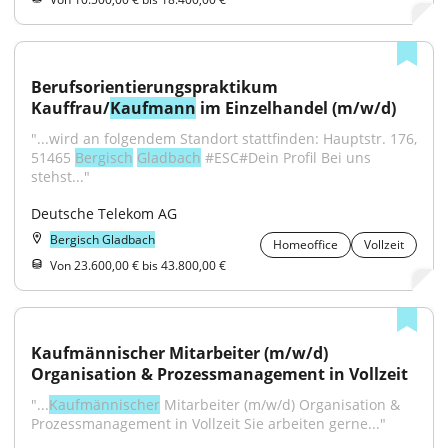
Berufsorientierungspraktikum 
Kauffrau/
Kaufmann
 im Einzelhandel (m/w/d)
"...wird an folgendem Standort stattfinden: Hauptstr. 176, 
51465 
Bergisch
Gladbach
 #ESC#Dein Profil Bei uns 
stehst..."
Deutsche Telekom AG
Bergisch Gladbach
Homeoffice
Vollzeit
Von 23.600,00 € bis 43.800,00 €
Kaufmännischer Mitarbeiter (m/w/d) 
Organisation & Prozessmanagement in Vollzeit
"...
Kaufmännischer
 Mitarbeiter (m/w/d) Organisation & 
Prozessmanagement in Vollzeit Sie arbeiten gerne..."