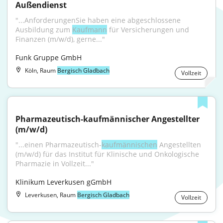
Außendienst
"...AnforderungenSie haben eine abgeschlossene 
Ausbildung zum 
Kaufmann
 für Versicherungen und 
Finanzen (m/w/d), gerne..."
Funk Gruppe GmbH
Köln, Raum
Bergisch Gladbach
Vollzeit
Pharmazeutisch-kaufmännischer Angestellter 
(m/w/d)
"...einen Pharmazeutisch-
kaufmännischen
 Angestellten 
(m/w/d) für das Institut für Klinische und Onkologische 
Pharmazie in Vollzeit..."
Klinikum Leverkusen gGmbH
Leverkusen, Raum
Bergisch Gladbach
Vollzeit