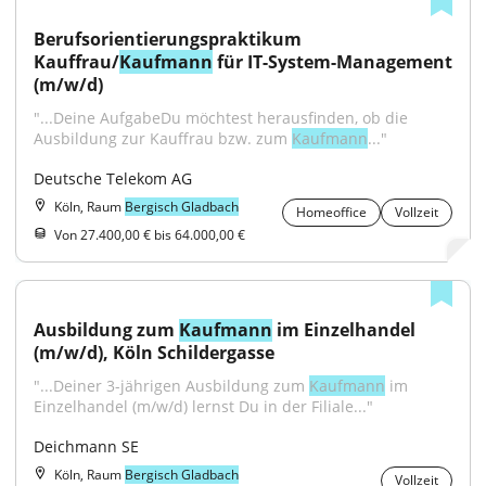
Berufsorientierungspraktikum 
Kauffrau/
Kaufmann
 für IT-System-Management 
(m/w/d)
"...Deine AufgabeDu möchtest herausfinden, ob die 
Ausbildung zur Kauffrau bzw. zum 
Kaufmann
..."
Deutsche Telekom AG
Köln, Raum
Bergisch Gladbach
Homeoffice
Vollzeit
Von 27.400,00 € bis 64.000,00 €
Ausbildung zum 
Kaufmann
 im Einzelhandel 
(m/w/d), Köln Schildergasse
"...Deiner 3-jährigen Ausbildung zum 
Kaufmann
 im 
Einzelhandel (m/w/d) lernst Du in der Filiale..."
Deichmann SE
Köln, Raum
Bergisch Gladbach
Vollzeit