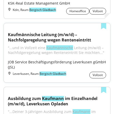
KSK-Real Estate Management GmbH
Köln, Raum
Bergisch Gladbach
Homeoffice
Vollzeit
Kaufmännische Leitung (m/w/d) – 
Nachfolgeregelung wegen Renteneintritt
"...und in Vollzeit eine 
Kaufmännische
 Leitung (m/w/d) –
Nachfolgeregelung wegen Renteneintritt Sie möchten..."
JOB Service Beschäftigungsförderung Leverkusen gGmbH 
(JSL)
Leverkusen, Raum
Bergisch Gladbach
Vollzeit
Ausbildung zum 
Kaufmann
 im Einzelhandel 
(m/w/d), Leverkusen Opladen
"...Deiner 3-jährigen Ausbildung zum 
Kaufmann
 im 