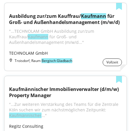
Ausbildung zur/zum Kauffrau/
Kaufmann
 für 
Groß- und Außenhandelsmanagement (m/w/d)
"...TECHNOLAM GmbH Ausbildung zur/zum 
Kauffrau/
Kaufmann
 für Groß- und 
Außenhandelsmanagement (m/w/d..."
TECHNOLAM GmbH
Troisdorf, Raum
Bergisch Gladbach
Vollzeit
Kaufmännischer Immobilienverwalter (d/m/w) 
Property Manager
"...Zur weiteren Verstärkung des Teams für die Zentrale 
Köln suchen wir zum nächstmöglichen Zeitpunkt: 
Kaufmännischer
..."
Regitz Consulting