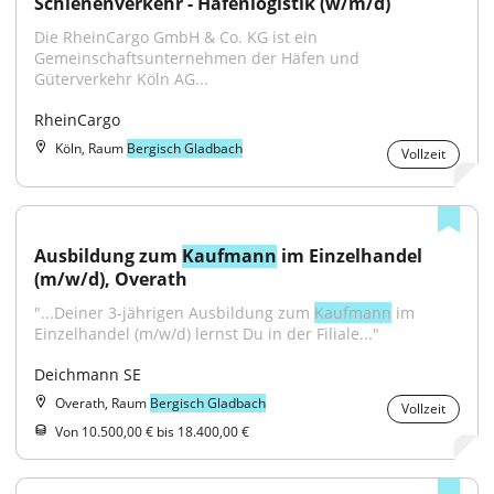
Schienenverkehr - Hafenlogistik (w/m/d)
Die RheinCargo GmbH & Co. KG ist ein 
Gemeinschaftsunternehmen der Häfen und 
Güterverkehr Köln AG...
RheinCargo
Köln, Raum
Bergisch Gladbach
Vollzeit
Ausbildung zum 
Kaufmann
 im Einzelhandel 
(m/w/d), Overath
"...Deiner 3-jährigen Ausbildung zum 
Kaufmann
 im 
Einzelhandel (m/w/d) lernst Du in der Filiale..."
Deichmann SE
Overath, Raum
Bergisch Gladbach
Vollzeit
Von 10.500,00 € bis 18.400,00 €