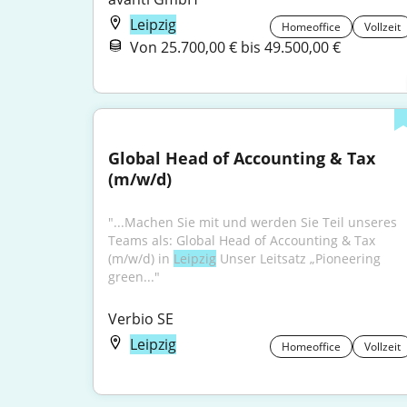
Leipzig
Homeoffice
Vollzeit
Von 25.700,00 € bis 49.500,00 €
Global Head of Accounting & Tax 
(m/w/d)
"...Machen Sie mit und werden Sie Teil unseres 
Teams als: Global Head of Accounting & Tax 
(m/w/d) in 
Leipzig
 Unser Leitsatz „Pioneering 
green..."
Verbio SE
Leipzig
Homeoffice
Vollzeit