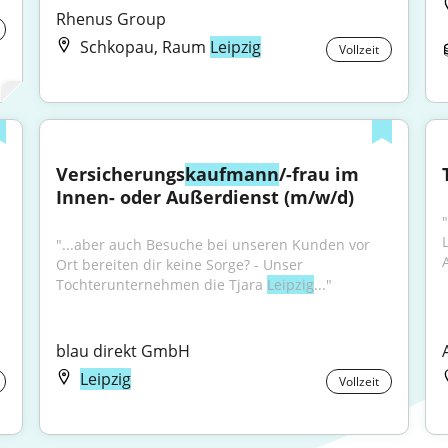
Rhenus Group
Schkopau, Raum
Leipzig
Vollzeit
Versicherungs
kaufmann
/-frau im 
Innen- oder Außerdienst (m/w/d)
"...aber auch Besuche bei unseren Kunden vor 
Ort bereiten dir keine Sorge? - Unser 
Tochterunternehmen die Tjara 
Leipzig
..."
blau direkt GmbH
Leipzig
Vollzeit