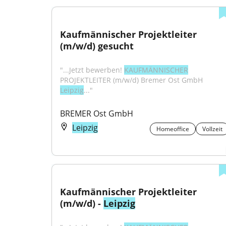
Kaufmännischer Projektleiter 
(m/w/d) gesucht
"...Jetzt bewerben! 
KAUFMÄNNISCHER
PROJEKTLEITER (m/w/d) Bremer Ost GmbH 
Leipzig
..."
BREMER Ost GmbH
Leipzig
Homeoffice
Vollzeit
Kaufmännischer Projektleiter 
(m/w/d) - 
Leipzig