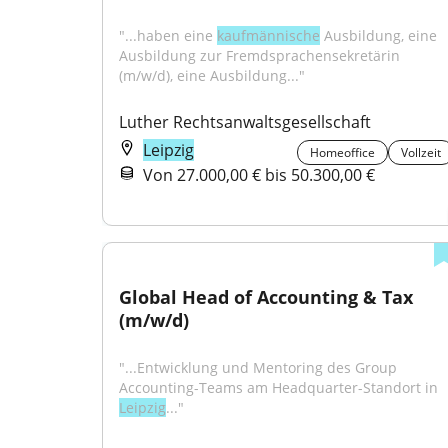
"...haben eine 
kaufmännische
 Ausbildung, eine 
Ausbildung zur Fremdsprachensekretärin 
(m/w/d), eine Ausbildung..."
Luther Rechtsanwaltsgesellschaft
Leipzig
Homeoffice
Vollzeit
Von 27.000,00 € bis 50.300,00 €
Global Head of Accounting & Tax 
(m/w/d)
"...Entwicklung und Mentoring des Group 
Accounting-Teams am Headquarter-Standort in 
Leipzig
..."