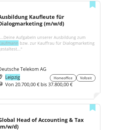
Ausbildung Kaufleute für 
Dialogmarketing (m/w/d)
"...Deine AufgabeIn unserer Ausbildung zum 
Kaufmann
 bzw. zur Kauffrau für Dialogmarketing 
estaltest..."
Deutsche Telekom AG
Leipzig
Homeoffice
Vollzeit
Von 20.700,00 € bis 37.800,00 €
Global Head of Accounting & Tax 
(m/w/d)