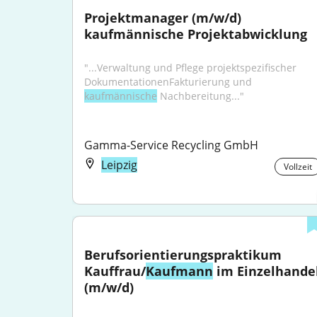
Projektmanager (m/w/d) 
kaufmännische Projektabwicklung
"...Verwaltung und Pflege projektspezifischer 
DokumentationenFakturierung und 
kaufmännische
 Nachbereitung..."
Gamma-Service Recycling GmbH
Leipzig
Vollzeit
Berufsorientierungspraktikum 
Kauffrau/
Kaufmann
 im Einzelhandel
(m/w/d)