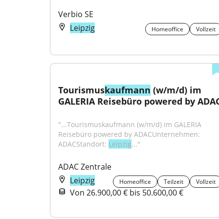
Verbio SE
Leipzig
Homeoffice
Vollzeit
Tourismus
kaufmann
 (w/m/d) im 
GALERIA Reisebüro powered by ADA
"...Tourismuskaufmann (w/m/d) im GALERIA 
Reisebüro powered by ADACUnternehmen: 
ADACStandort: 
Leipzig
..."
ADAC Zentrale
Leipzig
Homeoffice
Teilzeit
Vollzeit
Von 26.900,00 € bis 50.600,00 €