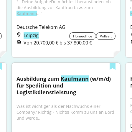
"...Deine AufgabeDu möchtest herausfinden, ob 
die Ausbildung zur Kauffrau bzw. zum 
Kaufmann
..."
Deutsche Telekom AG
Leipzig
Homeoffice
Vollzeit
Von 20.700,00 € bis 37.800,00 €
Ausbildung zum 
Kaufmann
 (w/m/d) 
für Spedition und 
Logistikdienstleistung
"
Was ist wichtiger als der Nachwuchs einer 
Company? Richtig - Nichts! Komm zu uns an Bord 
und werde...