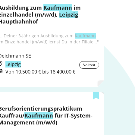
Ausbildung zum 
Kaufmann
 im 
Einzelhandel (m/w/d), 
Leipzig
Hauptbahnhof
"...Deiner 3-jährigen Ausbildung zum 
Kaufmann
im Einzelhandel (m/w/d) lernst Du in der Filiale..."
Deichmann SE
Leipzig
Vollzeit
Von 10.500,00 € bis 18.400,00 €
Berufsorientierungspraktikum 
Kauffrau/
Kaufmann
 für IT-System-
Management (m/w/d)