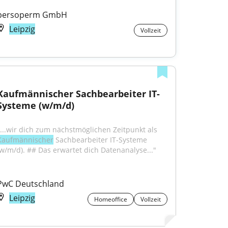
persoperm GmbH
Leipzig
Vollzeit
Kaufmännischer Sachbearbeiter IT-
Systeme (w/m/d)
"...wir dich zum nächstmöglichen Zeitpunkt als 
Kaufmännischer
 Sachbearbeiter IT-Systeme 
(w/m/d). ## Das erwartet dich Datenanalyse..."
PwC Deutschland
Leipzig
Homeoffice
Vollzeit