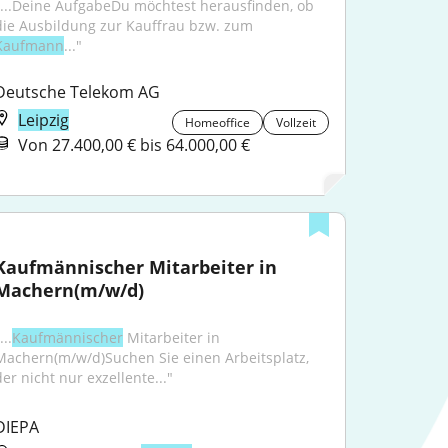
"...Deine AufgabeDu möchtest herausfinden, ob 
die Ausbildung zur Kauffrau bzw. zum 
Kaufmann
..."
Deutsche Telekom AG
Leipzig
Homeoffice
Vollzeit
Von 27.400,00 € bis 64.000,00 €
Kaufmännischer Mitarbeiter in 
Machern(m/w/d)
...
Kaufmännischer
 Mitarbeiter in 
Machern(m/w/d)Suchen Sie einen Arbeitsplatz, 
der nicht nur exzellente..."
DIEPA