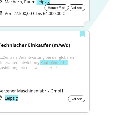
Machern, Raum
Leipzig
Homeoffice
Vollzeit
Von 27.500,00 € bis 64.000,00 €
Technischer Einkäufer (m/w/d)
"...Zentrale Verantwortung bei der globalen 
Lieferantenentwicklung 
Kaufmännische
Ausbildung mit nachweislicher..."
Aerzener Maschinenfabrik GmbH
Leipzig
Vollzeit