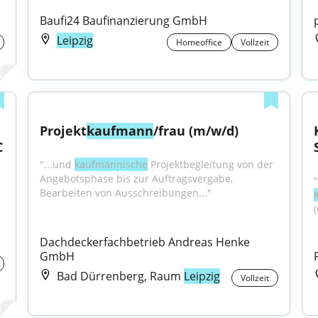
Baufi24 Baufinanzierung GmbH
Leipzig
Homeoffice
Vollzeit
Projekt
kaufmann
/frau (m/w/d)
C
"...und 
kaufmännische
 Projektbegleitung von der 
Angebotsphase bis zur Auftragsvergabe, 
Bearbeiten von Ausschreibungen..."
Dachdeckerfachbetrieb Andreas Henke 
GmbH
Bad Dürrenberg, Raum
Leipzig
Vollzeit