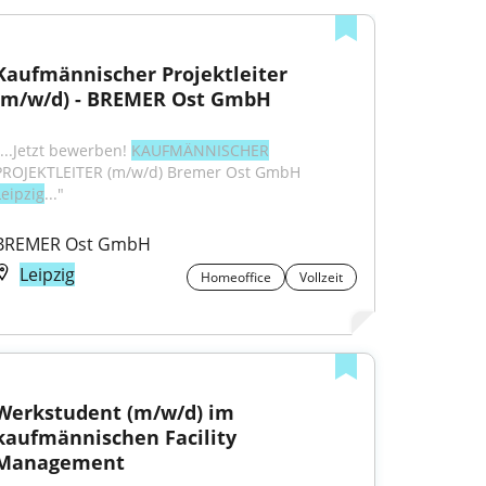
Kaufmännischer Projektleiter 
(m/w/d) - BREMER Ost GmbH
"...Jetzt bewerben! 
KAUFMÄNNISCHER
PROJEKTLEITER (m/w/d) Bremer Ost GmbH 
Leipzig
..."
BREMER Ost GmbH
Leipzig
Homeoffice
Vollzeit
Werkstudent (m/w/d) im 
kaufmännischen Facility 
Management