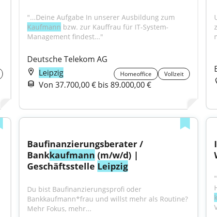
"...Deine Aufgabe In unserer Ausbildung zum 
Kaufmann
 bzw. zur Kauffrau für IT-System-
Management findest..."
Deutsche Telekom AG
Leipzig
Homeoffice
Vollzeit
Von 37.700,00 € bis 89.000,00 €
Baufinanzierungsberater / 
Bank
kaufmann
 (m/w/d) | 
Geschäftsstelle 
Leipzig
Du bist Baufinanzierungsprofi oder 
Bankkaufmann*frau und willst mehr als Routine?
Mehr Fokus, mehr...