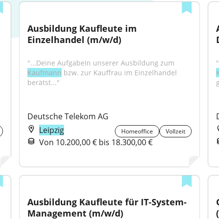
Ausbildung Kaufleute im 
Einzelhandel (m/w/d)
"...Deine AufgabeIn unserer Ausbildung zum 
Kaufmann
 bzw. zur Kauffrau im Einzelhandel 
berätst..."
g
Deutsche Telekom AG
Leipzig
Homeoffice
Vollzeit
Von 10.200,00 € bis 18.300,00 €
Ausbildung Kaufleute für IT-System-
Management (m/w/d)