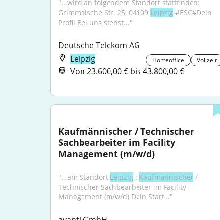
"...wird an folgendem Standort stattfinden: 
Grimmaische Str. 25, 04109 
Leipzig
 #ESC#Dein 
Profil Bei uns stehst..."
Deutsche Telekom AG
Leipzig
Homeoffice
Vollzeit
Von 23.600,00 € bis 43.800,00 €
Kaufmännischer / Technischer 
Sachbearbeiter im Facility 
Management (m/w/d)
"...am Standort 
Leipzig
 : 
Kaufmännischer
 / 
Technischer Sachbearbeiter im Facility 
Management (m/w/d) Dein Start..."
avanti GmbH