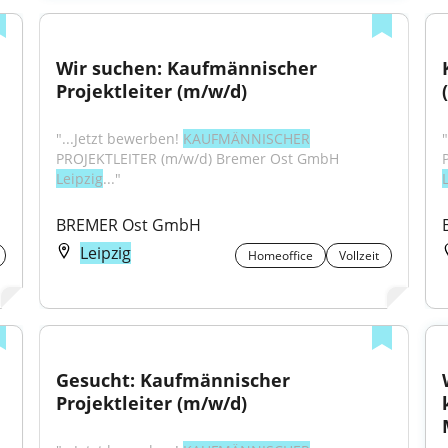
Wir suchen: Kaufmännischer 
Projektleiter (m/w/d)
"...Jetzt bewerben! 
KAUFMÄNNISCHER
PROJEKTLEITER (m/w/d) Bremer Ost GmbH 
Leipzig
..."
BREMER Ost GmbH
Leipzig
Homeoffice
Vollzeit
Gesucht: Kaufmännischer 
Projektleiter (m/w/d)