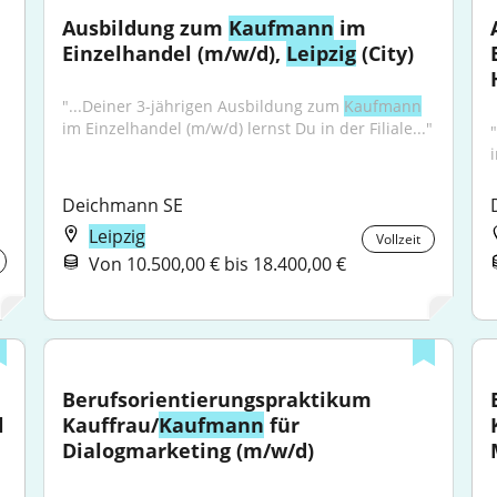
Ausbildung zum 
Kaufmann
 im 
Einzelhandel (m/w/d), 
Leipzig
 (City)
"...Deiner 3-jährigen Ausbildung zum 
Kaufmann
im Einzelhandel (m/w/d) lernst Du in der Filiale..."
Deichmann SE
Leipzig
Vollzeit
Von 10.500,00 € bis 18.400,00 €
Berufsorientierungspraktikum 
 
Kauffrau/
Kaufmann
 für 
Dialogmarketing (m/w/d)