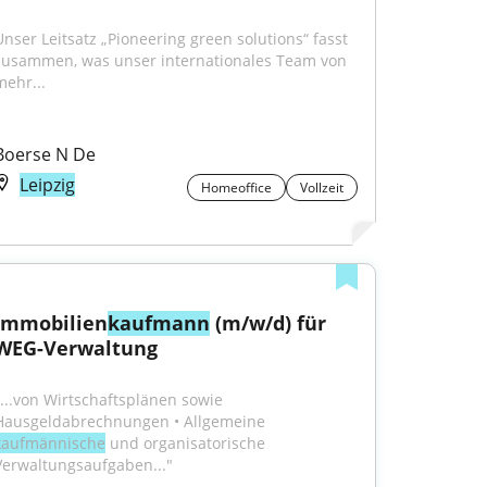
Unser Leitsatz „Pioneering green solutions“ fasst 
zusammen, was unser internationales Team von 
mehr...
Boerse N De
Leipzig
Homeoffice
Vollzeit
Immobilien
kaufmann
 (m/w/d) für 
WEG-Verwaltung
"...von Wirtschaftsplänen sowie 
Hausgeldabrechnungen • Allgemeine 
kaufmännische
 und organisatorische 
Verwaltungsaufgaben..."