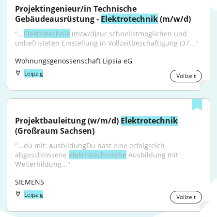
Projektingenieur/in Technische 
Gebäudeausrüstung - 
Elektrotechnik
 (m/w/d)
"...
Elektrotechnik
 (m/w/d)zur schnellstmöglichen und 
unbefristeten Einstellung in Vollzeitbeschäftigung (37..."
Wohnungsgenossenschaft Lipsia eG
Leipzig
Vollzeit
Projektbauleitung (w/m/d) 
Elektrotechnik
(Großraum Sachsen)
"...du mit: AusbildungDu hast eine erfolgreich 
abgeschlossene 
elektrotechnische
 Ausbildung mit 
Weiterbildung..."
SIEMENS
Leipzig
Vollzeit