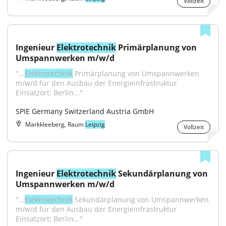
Vollzeit
Ingenieur 
Elektrotechnik
 Primärplanung von 
Umspannwerken m/w/d
"...
Elektrotechnik
 Primärplanung von Umspannwerken 
m/w/d für den Ausbau der Energieinfrastruktur 
Einsatzort: Berlin..."
SPIE Germany Switzerland Austria GmbH
Markkleeberg, Raum
Leipzig
Vollzeit
Ingenieur 
Elektrotechnik
 Sekundärplanung von 
Umspannwerken m/w/d
"...
Elektrotechnik
 Sekundärplanung von Umspannwerken 
m/w/d für den Ausbau der Energieinfrastruktur 
Einsatzort: Berlin..."