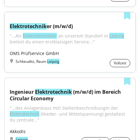
Elektrotechnik
er (m/w/d)
"...Als 
Elektrotechniker
 an unserem Standort in 
Leipzig
bietest du einen erstklassigen Service..."
OMS Prüfservice GmbH
Schkeuditz, Raum
Leipzig
Vollzeit
Ingenieur 
Elektrotechnik
 (m/w/d) im Bereich 
Circular Economy
"...des Anlagenbaus mit! StellenbeschreibungIn der 
Elektrotechnik
 (Nieder- und Mittelspannung) gestaltest 
du zentrale..."
Akkodis
Leipzig