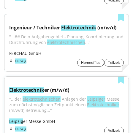
Vollzeit
Ingenieur / Techniker 
Elektrotechnik
 (m/w/d)
"...## Dein Aufgabengebiet - Planung, Koordinierung und 
Durchführung von 
elektrotechnischen
..."
FERCHAU GmbH
Leipzig
Homeoffice
Teilzeit
Elektrotechnik
er (m/w/d)
"...der 
elektrotechnischen
 Anlagen der 
Leipziger
 Messe 
zum nächstmöglichen Zeitpunkt einen 
Elektrotechniker
(m/w/d) Betreuung..."
Leipzig
er Messe GmbH
Leipzig
Vollzeit