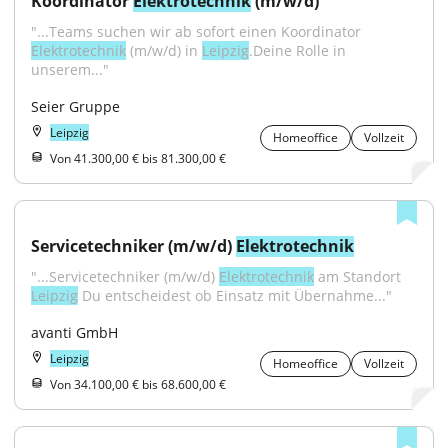
Koordinator 
Elektrotechnik
 (m/w/d)
"...Teams suchen wir ab sofort einen Koordinator 
Elektrotechnik
 (m/w/d) in 
Leipzig
.Deine Rolle in 
unserem..."
Seier Gruppe
Leipzig
Homeoffice
Vollzeit
Von 41.300,00 € bis 81.300,00 €
Servicetechniker (m/w/d) 
Elektrotechnik
"...Servicetechniker (m/w/d) 
Elektrotechnik
 am Standort 
Leipzig
 Du entscheidest ob Einsatz mit Übernahme..."
avanti GmbH
Leipzig
Homeoffice
Vollzeit
Von 34.100,00 € bis 68.600,00 €