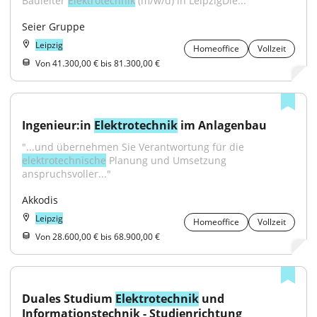
Bauleiter 
Elektrotechnik
 (m/w/d) in LeipzigDie..."
Seier Gruppe
Leipzig
Homeoffice
Vollzeit
Von 41.300,00 € bis 81.300,00 €
Ingenieur:in 
Elektrotechnik
 im Anlagenbau
"...und übernehmen Sie Verantwortung für die 
elektrotechnische
 Planung und Umsetzung 
anspruchsvoller..."
Akkodis
Leipzig
Homeoffice
Vollzeit
Von 28.600,00 € bis 68.900,00 €
Duales Studium 
Elektrotechnik
 und 
Informationstechnik - Studienrichtung 