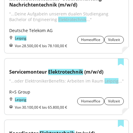
Nachrichtentechnik (m/w/d)
"...Deine AufgabeIn unserem dualen Studiengang 
Bachelor of Engineering 
Elektrotechnik
..."
Deutsche Telekom AG
Leipzig
Homeoffice
Vollzeit
Von 28.500,00 € bis 78.100,00 €
Servicemonteur 
Elektrotechnik
 (m/w/d)
"...oder ElektronikerBenefits: Arbeiten im Raum 
Leipzig
..."
R+S Group
Leipzig
Homeoffice
Vollzeit
Von 30.100,00 € bis 65.800,00 €