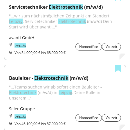
Servicetechniker 
Elektrotechnik
 (m/w/d)
"...wir zum nächstmöglichen Zeitpunkt am Standort 
Leipzig
: Servicetechniker 
Elektrotechnik
 (m/w/d) Dein 
Start wird über avanti..."
avanti GmbH
Leipzig
Homeoffice
Vollzeit
Von 34.000,00 € bis 68.900,00 €
Bauleiter - 
Elektrotechnik
 (m/w/d)
"...Teams suchen wir ab sofort einen Bauleiter - 
Elektrotechnik
 (m/w/d) in 
Leipzig
.Deine Rolle in 
unserem..."
Seier Gruppe
Leipzig
Homeoffice
Vollzeit
Von 46.100,00 € bis 87.900,00 €