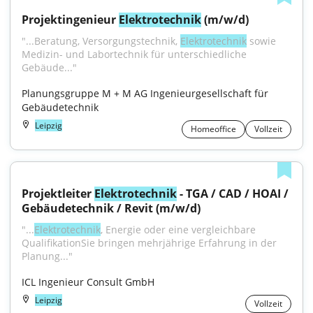
Projektingenieur 
Elektrotechnik
 (m/w/d)
"...Beratung, Versorgungstechnik, 
Elektrotechnik
 sowie 
Medizin- und Labortechnik für unterschiedliche 
Gebäude..."
Planungsgruppe M + M AG Ingenieurgesellschaft für 
Gebäudetechnik
Leipzig
Homeoffice
Vollzeit
Projektleiter 
Elektrotechnik
 - TGA / CAD / HOAI / 
Gebäudetechnik / Revit (m/w/d)
"...
Elektrotechnik
, Energie oder eine vergleichbare 
QualifikationSie bringen mehrjährige Erfahrung in der 
Planung..."
ICL Ingenieur Consult GmbH
Leipzig
Vollzeit