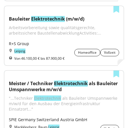
Bauleiter 
Elektrotechnik
 (m/w/d)
Arbeitsvorbereitung sowie qualitätsgerechte, 
arbeitssichere BaustellenabwicklungActivities:...
R+S Group
Leipzig
Homeoffice
Vollzeit
Von 46.100,00 € bis 87.900,00 €
Meister / Techniker 
Elektrotechnik
 als Bauleiter 
Umspannwerke m/w/d
"...Techniker 
Elektrotechnik
 als Bauleiter Umspannwerke 
m/w/d für den Ausbau der Energieinfrastruktur 
Einsatzort..."
SPIE Germany Switzerland Austria GmbH
Markkleeberg, Raum
Leipzig