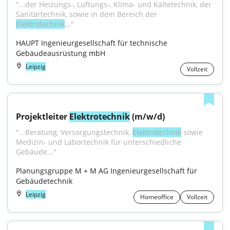
"...der Heizungs-, Lüftungs-, Klima- und Kältetechnik, der 
Sanitärtechnik, sowie in dem Bereich der 
Elektrotechnik
..."
HAUPT Ingenieurgesellschaft für technische 
Gebäudeausrüstung mbH
Leipzig
Vollzeit
Projektleiter 
Elektrotechnik
 (m/w/d)
"...Beratung, Versorgungstechnik, 
Elektrotechnik
 sowie 
Medizin- und Labortechnik für unterschiedliche 
Gebäude..."
Planungsgruppe M + M AG Ingenieurgesellschaft für 
Gebäudetechnik
Leipzig
Homeoffice
Vollzeit