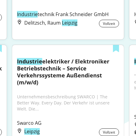
Industrie
technik Frank Schneider GmbH
Delitzsch, Raum
Leipzig
Vollzeit
Industrie
elektriker / Elektroniker 
k
Betriebstechnik – Service 
Verkehrssysteme Außendienst 
"
(m/w/d)
Unternehmensbeschreibung SWARCO | The 
Better Way. Every Day. Der Verkehr ist unsere 
Welt. Die...
Swarco AG
Leipzig
Vollzeit