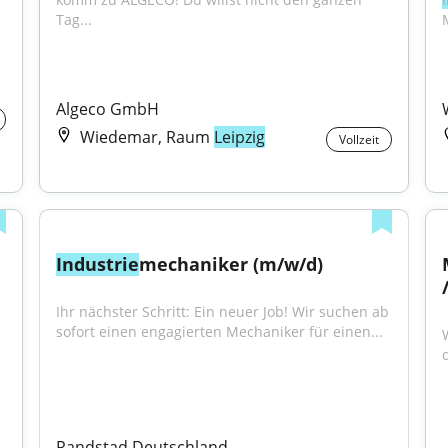
Tag...
M
Algeco GmbH
Wiedemar, Raum
Leipzig
Vollzeit
Industrie
mechaniker (m/w/d)
Ihr nächster Schritt: Ein neuer Job! Wir suchen ab 
sofort einen engagierten Mechaniker für einen...
Randstad Deutschland