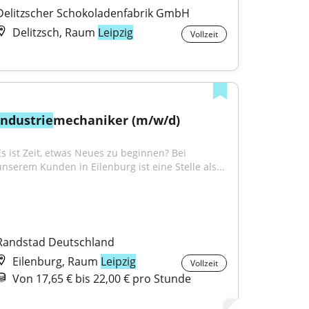
Delitzscher Schokoladenfabrik GmbH
Delitzsch, Raum
Leipzig
Vollzeit
Industrie
mechaniker (m/w/d)
Es ist Zeit, etwas Neues zu beginnen? Bei 
unserem Kunden in Eilenburg ist eine Stelle als...
Randstad Deutschland
Eilenburg, Raum
Leipzig
Vollzeit
Von 17,65 € bis 22,00 € pro Stunde