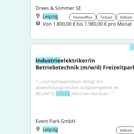
Drees & Sommer SE
Leipzig
Homeoffice
Teilzeit
Vollzeit
Von 1.800,00 € bis 1.980,00 € pro Monat
Industrie
elektriker/in 
Betriebstechnik (m/w/d) Freizeitpar
"...und Halloween)Dein Alltag: Ein 
abwechslungsreiches Aufgabengebiet im 
BELANTIS 
Leipzig
 zwischen Huracan..."
Event Park GmbH
Leipzig
Vollzeit