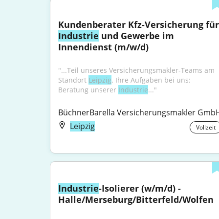
Industrie
 und Gewerbe im 
Innendienst (m/w/d)
"...Teil unseres Versicherungsmakler-Teams am 
Standort 
Leipzig
. Ihre Aufgaben bei uns: 
Beratung unserer 
Industrie
..."
BüchnerBarella Versicherungsmakler Gmb
Leipzig
Vollzeit
Industrie
-Isolierer (w/m/d) - 
Halle/Merseburg/Bitterfeld/Wolfen