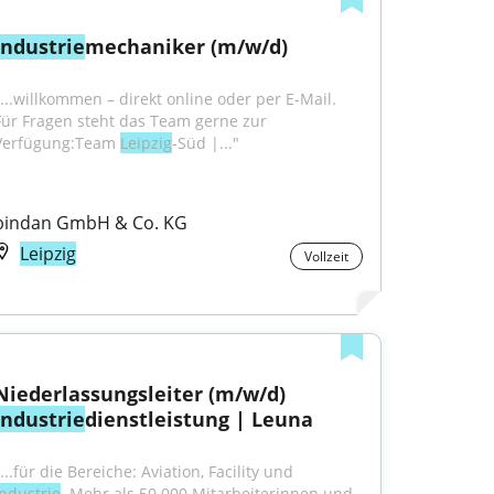
Industrie
mechaniker (m/w/d)
"...willkommen – direkt online oder per E-Mail. 
Für Fragen steht das Team gerne zur 
Verfügung:Team 
Leipzig
-Süd |..."
bindan GmbH & Co. KG
Leipzig
Vollzeit
Niederlassungsleiter (m/w/d) 
Industrie
dienstleistung | Leuna
"...für die Bereiche: Aviation, Facility und 
Industrie
. Mehr als 50.000 Mitarbeiterinnen und 