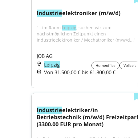
Industrie
elektroniker (m/w/d)
"...im Raum 
Leipzig
, suchen wir zum 
nächstmöglichen Zeitpunkt einen 
Industrieelektroniker / Mechatroniker (m/w/d..."
JOB AG
Leipzig
Homeoffice
Vollzeit
Von 31.500,00 € bis 61.800,00 €
Industrie
elektriker/in 
Betriebstechnik (m/w/d) Freizeitpark
(3300.00 EUR pro Monat)