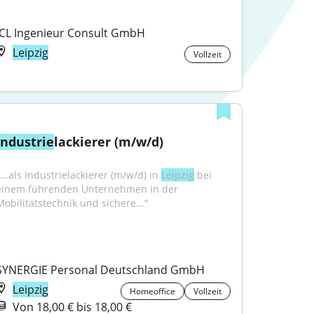
ICL Ingenieur Consult GmbH
Leipzig
Vollzeit
Industrie
lackierer (m/w/d)
...als Industrielackierer (m/w/d) in 
Leipzig
 bei 
einem führenden Unternehmen in der 
Mobilitätstechnik und sichere..."
SYNERGIE Personal Deutschland GmbH
Leipzig
Homeoffice
Vollzeit
Von 18,00 € bis 18,00 €