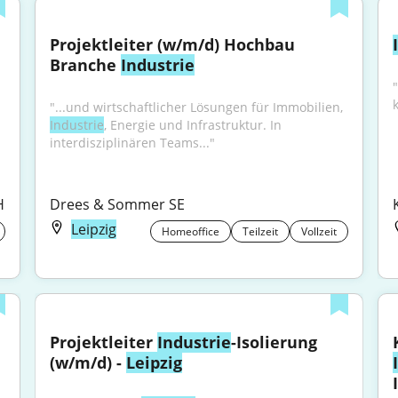
Kundenberater Kfz-Versicherung für 
Projektleiter (w/m/d) Hochbau 
Branche 
Industrie
"
"...und wirtschaftlicher Lösungen für Immobilien, 
Industrie
, Energie und Infrastruktur. In 
interdisziplinären Teams..."
H
Drees & Sommer SE
Leipzig
Homeoffice
Teilzeit
Vollzeit
Projektleiter 
Industrie
-Isolierung 
(w/m/d) - 
Leipzig