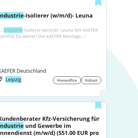
Industrie
-Isolierer (w/m/d)- Leuna
...
Industrie
-Isolierer (w/m/d)- Leuna Mit KAEFER 
kommst Du weiter! Die KAEFER Montage..."
KAEFER Deutschland
Leipzig
Homeoffice
Vollzeit
Kundenberater Kfz-Versicherung für 
Industrie
 und Gewerbe im 
Innendienst (m/w/d) (551.00 EUR pro 