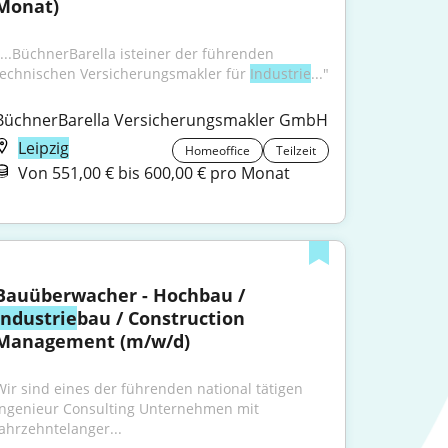
Monat)
"...BüchnerBarella isteiner der führenden 
technischen Versicherungsmakler für 
Industrie
..."
BüchnerBarella Versicherungsmakler GmbH
Leipzig
Homeoffice
Teilzeit
Von 551,00 € bis 600,00 € pro Monat
Bauüberwacher - Hochbau / 
Industrie
bau / Construction 
Management (m/w/d)
Wir sind eines der führenden national tätigen 
Ingenieur Consulting Unternehmen mit 
jahrzehntelanger...