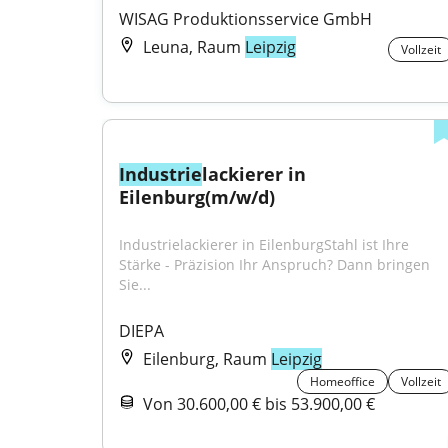
WISAG Produktionsservice GmbH
Leuna, Raum
Leipzig
Vollzeit
Industrie
lackierer in 
Eilenburg(m/w/d)
Industrielackierer in EilenburgStahl ist Ihre 
Stärke - Präzision Ihr Anspruch? Dann bringen 
Sie...
DIEPA
Eilenburg, Raum
Leipzig
Homeoffice
Vollzeit
Von 30.600,00 € bis 53.900,00 €