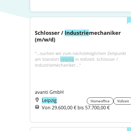
Schlosser / 
Industrie
mechaniker 
(m/w/d)
"...suchen wir zum nächstmöglichen Zeitpunkt 
am Standort 
Leipzig
 in Vollzeit: Schlosser / 
Industriemechaniker..."
avanti GmbH
Leipzig
Homeoffice
Vollzeit
Von 29.600,00 € bis 57.700,00 €