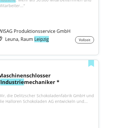
itarbeiter..."
WISAG Produktionsservice GmbH
Leuna, Raum
Leipzig
Vollzeit
Maschinenschlosser 
/
Industrie
mechaniker *
Wir, die Delitzscher Schokoladenfabrik GmbH und 
die Halloren Schokoladen AG entwickeln und...