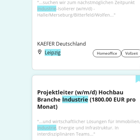
"...suchen wir zum nächstmöglichen Zeitpunkt 
Industrie
-Isolierer (w/m/d) - 
Halle/Merseburg/Bitterfeld/Wolfen..."
KAEFER Deutschland
Leipzig
Homeoffice
Vollzeit
Projektleiter (w/m/d) Hochbau 
Branche 
Industrie
 (1800.00 EUR pro 
Monat)
Industrie
, Energie und Infrastruktur. In 
interdisziplinären Teams..."