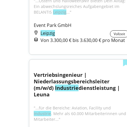
"...Ostern und Halloween)Wir bieten Dein Alltag: 
Ein abwechslungsreiches Aufgabengebiet im 
BELANTIS 
Leipzig
..."
Event Park GmbH
Leipzig
Vollzeit
Von 3.300,00 € bis 3.630,00 € pro Monat
Vertriebsingenieur | 
Niederlassungsbereichsleiter 
(m/w/d) 
Industrie
dienstleistung | 
Leuna
"...für die Bereiche: Aviation, Facility und 
Industrie
. Mehr als 60.000 Mitarbeiterinnen und 
Mitarbeiter..."