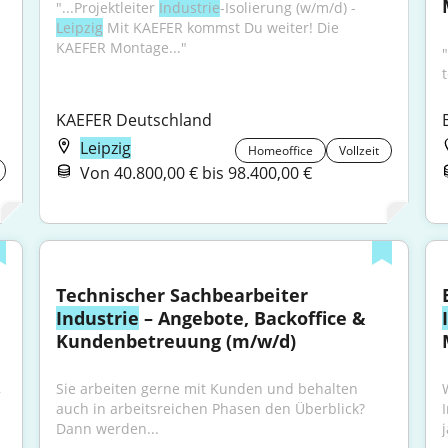
"...Projektleiter 
Industrie
-Isolierung (w/m/d) - 
Leipzig
 Mit KAEFER kommst Du weiter! Die 
KAEFER Montage..."
KAEFER Deutschland
Leipzig
Homeoffice
Vollzeit
Von 40.800,00 € bis 98.400,00 €
Technischer Sachbearbeiter 
Industrie
 – Angebote, Backoffice & 
Kundenbetreuung (m/w/d)
"...und wirtschaftlicher Lösungen für Immobilien, 
Sie arbeiten gerne mit Kunden und behalten 
auch in arbeitsreichen Phasen den Überblick? 
Dann werden...