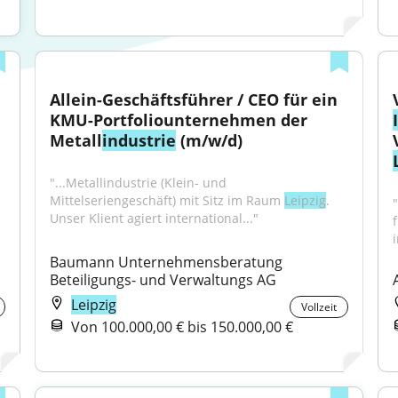
Allein-Geschäftsführer / CEO für ein 
KMU-Portfoliounternehmen der 
Metall
industrie
 (m/w/d)
"...Metallindustrie (Klein- und 
Mittelseriengeschäft) mit Sitz im Raum 
Leipzig
. 
Unser Klient agiert international..."
Baumann Unternehmensberatung 
Beteiligungs- und Verwaltungs AG
Leipzig
Vollzeit
Von 100.000,00 € bis 150.000,00 €