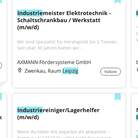
Industrie
meister Elektrotechnik - 
Schaltschrankbau / Werkstatt 
(m/w/d)
Wir sind Spezialist für Intralogistik bis 2 Tonnen. 
Seit über 30 Jahren bieten wir...
AXMANN-Fördersysteme GmbH
Zwenkau, Raum
Leipzig
Vollzeit
Industrie
reiniger/Lagerhelfer 
 
(m/w/d)
Wenn du lieber mit anpackst als abwartest – 
komm zu ALGECO! Du willst nicht den ganzen 