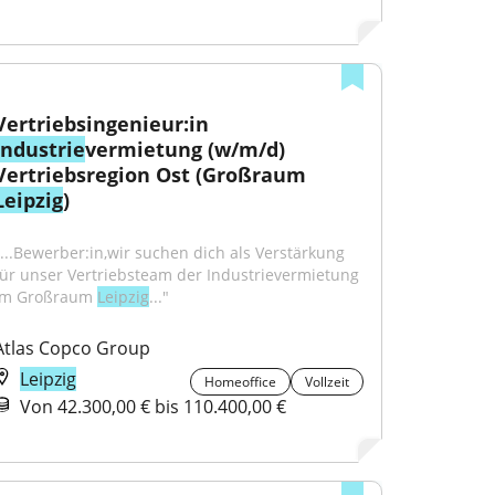
Vertriebsingenieur:in 
Industrie
vermietung (w/m/d) 
Vertriebsregion Ost (Großraum 
Leipzig
)
"...Bewerber:in,wir suchen dich als Verstärkung 
für unser Vertriebsteam der Industrievermietung 
im Großraum 
Leipzig
..."
Atlas Copco Group
Leipzig
Homeoffice
Vollzeit
Von 42.300,00 € bis 110.400,00 €