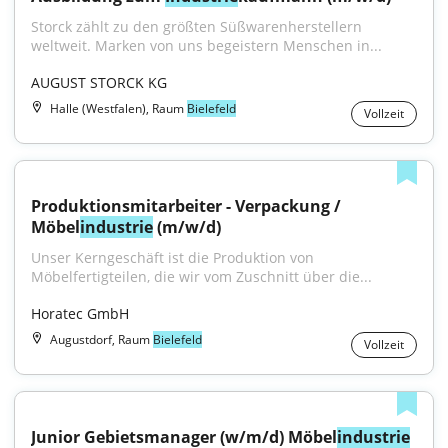
Storck zählt zu den größten Süßwarenherstellern 
weltweit. Marken von uns begeistern Menschen in...
AUGUST STORCK KG
Halle (Westfalen), Raum
Bielefeld
Vollzeit
Produktionsmitarbeiter - Verpackung / 
Möbel
industrie
 (m/w/d)
Unser Kerngeschäft ist die Produktion von 
Möbelfertigteilen, die wir vom Zuschnitt über die...
Horatec GmbH
Augustdorf, Raum
Bielefeld
Vollzeit
Junior Gebietsmanager (w/m/d) Möbel
industrie