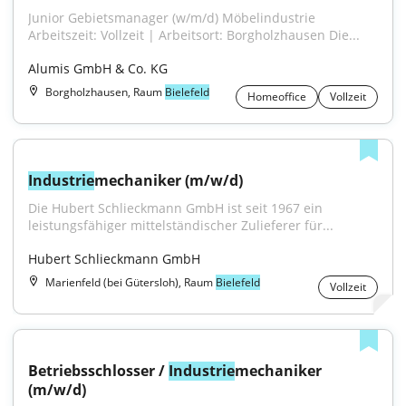
Junior Gebietsmanager (w/m/d) Möbelindustrie 
Arbeitszeit: Vollzeit | Arbeitsort: Borgholzhausen Die...
Alumis GmbH & Co. KG
Borgholzhausen, Raum
Bielefeld
Homeoffice
Vollzeit
Industrie
mechaniker (m/w/d)
Die Hubert Schlieckmann GmbH ist seit 1967 ein 
leistungsfähiger mittelständischer Zulieferer für...
Hubert Schlieckmann GmbH
Marienfeld (bei Gütersloh), Raum
Bielefeld
Vollzeit
Betriebsschlosser / 
Industrie
mechaniker 
(m/w/d)