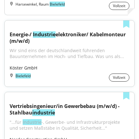
Harsewinkel, Raum
Bielefeld
Vollzeit
Energie-/ 
Industrie
elektroniker/ Kabelmonteur 
(m/w/d)
Wir sind eins der deutschlandweit führenden 
Bauunternehmen im Hoch- und Tiefbau. Was uns als...
Köster GmbH
Bielefeld
Vollzeit
Vertriebsingenieur/in Gewerbebau (m/w/d) - 
Stahlbau
industrie
"...für 
Industrie
-, Gewerbe- und Infrastrukturprojekte 
und setzen Maßstäbe in Qualität, Sicherheit..."