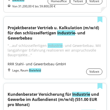
Homeoffice
Teilzeit
Vollzeit
Von 31.200,00 € bis 59.800,00 €
Projektberater Vertrieb u. Kalkulation (m/w/d) 
für den schlüsselfertigen 
Industrie
- und 
Gewerbebau
"...auf schlüsselfertigen 
Industrie
- und Gewerbebau. Mit 
langjähriger Erfahrung realisieren wir anspruchsvolle 
Bauprojekte..."
RRR Stahl- und Gewerbebau GmbH
Lage, Raum
Bielefeld
Vollzeit
Kundenberater Versicherung für 
Industrie
 und 
Gewerbe im Außendienst (m/w/d) (551.00 EUR 
pro Monat)