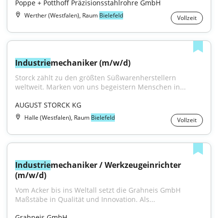
Poppe + Potthoff Präzisionsstahlrohre GmbH
Werther (Westfalen), Raum
Bielefeld
Vollzeit
Industrie
mechaniker (m/w/d)
Storck zählt zu den größten Süßwarenherstellern 
weltweit. Marken von uns begeistern Menschen in...
AUGUST STORCK KG
Halle (Westfalen), Raum
Bielefeld
Vollzeit
Industrie
mechaniker / Werkzeugeinrichter 
(m/w/d)
Vom Acker bis ins Weltall setzt die Grahneis GmbH 
Maßstäbe in Qualität und Innovation. Als...
Grahneis GmbH