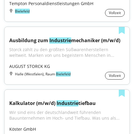
Tempton Personaldienstleistungen GmbH
Bielefeld
Vollzeit
Ausbildung zum 
Industrie
mechaniker (m/w/d)
Storck zählt zu den größten Süßwarenherstellern 
weltweit. Marken von uns begeistern Menschen in...
AUGUST STORCK KG
Halle (Westfalen), Raum
Bielefeld
Vollzeit
Kalkulator (m/w/d) 
Industrie
tiefbau
Wir sind eins der deutschlandweit führenden 
Bauunternehmen im Hoch- und Tiefbau. Was uns als...
Köster GmbH