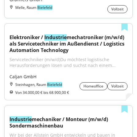
Melle, Raum
Bielefeld
Vollzeit
Elektroniker / 
Industrie
mechatroniker (m/w/d) 
als Servicetechniker im Außendienst / Logistics 
Automation Technology
Servicetechniker (m/w/d)Du möchtest logistische 
Herausforderungen lösen und suchst nach einem...
Caljan GmbH
Steinhagen, Raum
Bielefeld
Homeoffice
Vollzeit
Von 34.000,00 € bis 68.900,00 €
Industrie
mechaniker / Monteur (m/w/d) 
Sondermaschinenbau
Wir bei der Allstein GmbH entwickeln und bauen in 