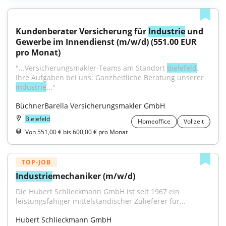
Kundenberater Versicherung für 
Industrie
 und 
Gewerbe im Innendienst (m/w/d) (551.00 EUR 
pro Monat)
"...Versicherungsmakler-Teams am Standort 
Bielefeld
. 
Ihre Aufgaben bei uns: Ganzheitliche Beratung unserer 
Industrie
..."
BüchnerBarella Versicherungsmakler GmbH
Bielefeld
Homeoffice
Vollzeit
Von 551,00 € bis 600,00 € pro Monat
TOP-JOB
Industrie
mechaniker (m/w/d)
Die Hubert Schlieckmann GmbH ist seit 1967 ein 
leistungsfähiger mittelständischer Zulieferer für...
Hubert Schlieckmann GmbH