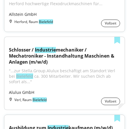
Herford hochwertige Flexodruckmaschinen für...
Allstein GmbH
Herford, Raum
Bielefeld
Vollzeit
Schlosser / 
Industrie
mechaniker / 
Mechatroniker - Instandhaltung Maschinen & 
Anlagen (m/w/d)
"...zur Stella.Group.Alulux beschäftigt am Standort Verl 
bei 
Bielefeld
 ca. 300 Mitarbeiter. Wir suchen Dich ab 
sofort als..."
Alulux GmbH
Verl, Raum
Bielefeld
Vollzeit
Ausbildung zum 
Industrie
kaufmann (m/w/d)