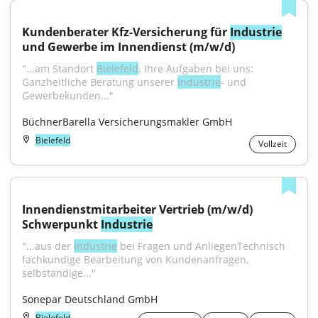
Kundenberater Kfz-Versicherung für 
Industrie
und Gewerbe im Innendienst (m/w/d)
"...am Standort 
Bielefeld
. Ihre Aufgaben bei uns: 
Ganzheitliche Beratung unserer 
Industrie
- und 
Gewerbekunden..."
BüchnerBarella Versicherungsmakler GmbH
Bielefeld
Vollzeit
Innendienstmitarbeiter Vertrieb (m/w/d) 
Schwerpunkt 
Industrie
"...aus der 
Industrie
 bei Fragen und AnliegenTechnisch 
fachkundige Bearbeitung von Kundenanfragen, 
selbständige..."
Sonepar Deutschland GmbH
Bielefeld