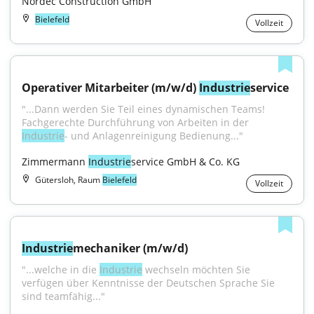
Nordec Construction GmbH
Bielefeld
Vollzeit
Operativer Mitarbeiter (m/w/d) 
Industrie
service
"...Dann werden Sie Teil eines dynamischen Teams! 
Fachgerechte Durchführung von Arbeiten in der 
Industrie
- und Anlagenreinigung Bedienung..."
Zimmermann 
Industrie
service GmbH & Co. KG
Gütersloh, Raum
Bielefeld
Vollzeit
Industrie
mechaniker (m/w/d)
"...welche in die 
Industrie
 wechseln möchten Sie 
verfügen über Kenntnisse der Deutschen Sprache Sie 
sind teamfähig..."