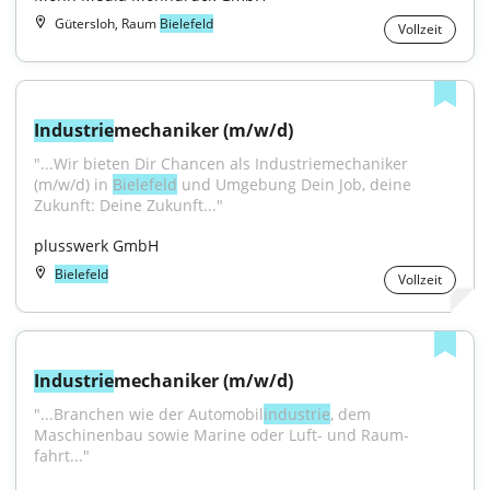
Gütersloh, Raum
Bielefeld
Vollzeit
Industrie
mechaniker (m/w/d)
"...Wir bieten Dir Chancen als Industriemechaniker 
(m/w/d) in 
Bielefeld
 und Umgebung Dein Job, deine 
Zukunft: Deine Zukunft..."
plusswerk GmbH
Bielefeld
Vollzeit
Industrie
mechaniker (m/w/d)
"...Branchen wie der Auto­mobil­
industrie
, dem 
Maschinen­bau sowie Marine oder Luft- und Raum­
fahrt..."