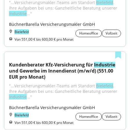
"...Versicherungsmakler-Teams am Standort 
Bielefeld
. 
Ihre Aufgaben bei uns: Ganzheitliche Beratung unserer 
Industrie
..."
BüchnerBarella Versicherungsmakler GmbH
Bielefeld
Homeoffice
Vollzeit
Von 551,00 € bis 600,00 € pro Monat
Kundenberater Kfz-Versicherung für 
Industrie
und Gewerbe im Innendienst (m/w/d) (551.00 
EUR pro Monat)
"...Versicherungsmakler-Teams am Standort 
Bielefeld
. 
Ihre Aufgaben bei uns: Ganzheitliche Beratung unserer 
Industrie
..."
BüchnerBarella Versicherungsmakler GmbH
Bielefeld
Homeoffice
Vollzeit
Von 551,00 € bis 600,00 € pro Monat