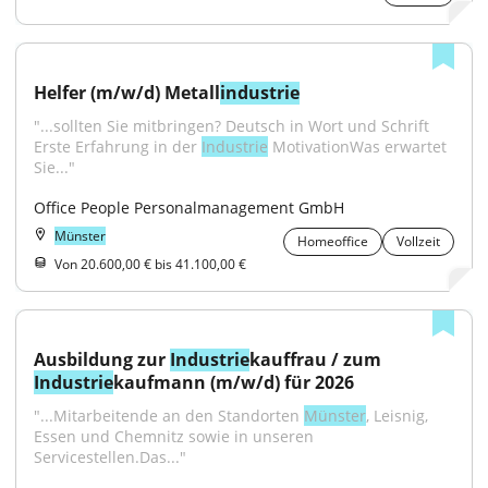
Helfer (m/w/d) Metall
industrie
"...sollten Sie mitbringen? Deutsch in Wort und Schrift 
Erste Erfahrung in der 
Industrie
 MotivationWas erwartet 
Sie..."
Office People Personalmanagement GmbH
Münster
Homeoffice
Vollzeit
Von 20.600,00 € bis 41.100,00 €
Ausbildung zur 
Industrie
kauffrau / zum 
Industrie
kaufmann (m/w/d) für 2026
"...Mitarbeitende an den Standorten 
Münster
, Leisnig, 
Essen und Chemnitz sowie in unseren 
Servicestellen.Das..."