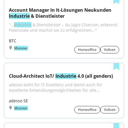
Account Manager In It-Lösungen Neukunden 
Industrie
 & Dienstleister
"...
Industrie
 & Dienstleister – du jagst Chancen, erkennst 
Potenziale und machst sie zu erfolgreichen..."
BTC
Münster
Homeoffice
Vollzeit
Cloud-Architect IoT/ 
Industrie
 4.0 (all genders)
adesso steht für IT-Exzellenz und damit auch für 
exzellente Entwicklungsmöglichkeiten für alle...
adesso SE
Münster
Homeoffice
Vollzeit