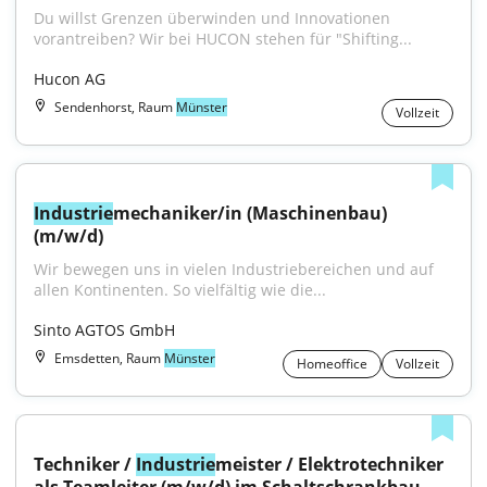
Du willst Grenzen überwinden und Innovationen 
vorantreiben? Wir bei HUCON stehen für "Shifting...
Hucon AG
Sendenhorst, Raum
Münster
Vollzeit
Industrie
mechaniker/in (Maschinenbau) 
(m/w/d)
Wir bewegen uns in vielen Industriebereichen und auf 
allen Kontinenten. So vielfältig wie die...
Sinto AGTOS GmbH
Emsdetten, Raum
Münster
Homeoffice
Vollzeit
Techniker / 
Industrie
meister / Elektrotechniker 