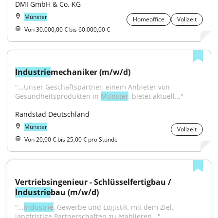
DMI GmbH & Co. KG
Münster
Homeoffice
Vollzeit
Von 30.000,00 € bis 60.000,00 €
Industrie
mechaniker (m/w/d)
"...Unser Geschäftspartner, einem Anbieter von 
Gesundheitsprodukten in 
Münster
, bietet aktuell..."
Randstad Deutschland
Münster
Vollzeit
Von 20,00 € bis 25,00 € pro Stunde
Vertriebsingenieur - Schlüsselfertigbau / 
Industrie
bau (m/w/d)
"...
Industrie
, Gewerbe und Logistik, mit dem Ziel, 
langfristige Partnerschaften zu etablieren..."