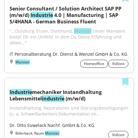
Senior Consultant / Solution Architect SAP PP 
(m/w/d) 
Industrie
 4.0 | Manufacturing | SAP 
S/4HANA - German Business Fluent
"...Duisburg, Essen, Dortmund, 
Münster
 Unser Mandant 
bietet Dir ein Umfeld, in dem Du Deine Erfahrung und 
Ideen..."
IT Personalberatung Dr. Dienst & Wenzel GmbH & Co. KG
Münster
Homeoffice
Vollzeit
Industrie
mechaniker Instandhaltung 
Lebensmittel
industrie
 (m/w/d)
Instandhaltung, Reparaturen und Störungsbeseitigungen 
(u. a. Schweißarbeiten) Dokumentation im...
Dr. Otto Suwelack Nachf. GmbH & Co. KG
Billerbeck, Raum
Münster
Vollzeit