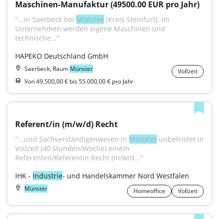
Maschinen-Manufaktur (49500.00 EUR pro Jahr)
"...in Saerbeck bei 
Münster
 (Kreis Steinfurt). Im 
Unternehmen werden eigene Maschinen und 
technische..."
HAPEKO Deutschland GmbH
Saerbeck, Raum
Münster
Vollzeit
Von 49.500,00 € bis 55.000,00 € pro Jahr
Referent/in (m/w/d) Recht
"...und Sachverständigenwesen in 
Münster
 unbefristet in 
Vollzeit (40 Stunden/Woche) eine/n 
Referenten/Referentin Recht (m/w/d..."
IHK - 
Industrie
- und Handelskammer Nord Westfalen
Münster
Homeoffice
Vollzeit