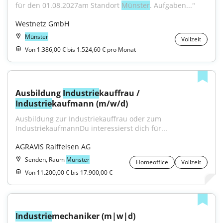
für den 01.08.2027am Standort 
Münster
. Aufgaben..."
Westnetz GmbH
Münster
Vollzeit
Von 1.386,00 € bis 1.524,60 € pro Monat
Ausbildung 
Industrie
kauffrau / 
Industrie
kaufmann (m/w/d)
Ausbildung zur Industriekauffrau oder zum 
IndustriekaufmannDu interessierst dich für...
AGRAVIS Raiffeisen AG
Senden, Raum
Münster
Homeoffice
Vollzeit
Von 11.200,00 € bis 17.900,00 €
Industrie
mechaniker (m|w|d)