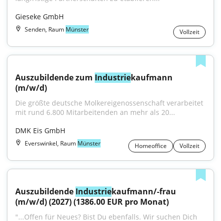
Gieseke GmbH
Senden, Raum
Münster
Vollzeit
Auszubildende zum 
Industrie
kaufmann 
(m/w/d)
Die größte deutsche Molkereigenossenschaft verarbeitet 
mit rund 6.800 Mitarbeitenden an mehr als 20...
DMK Eis GmbH
Everswinkel, Raum
Münster
Homeoffice
Vollzeit
Auszubildende 
Industrie
kaufmann/​-frau 
(m/w/d) (2027) (1386.00 EUR pro Monat)
"...Offen für Neues? Bist Du ebenfalls. Wir suchen Dich 