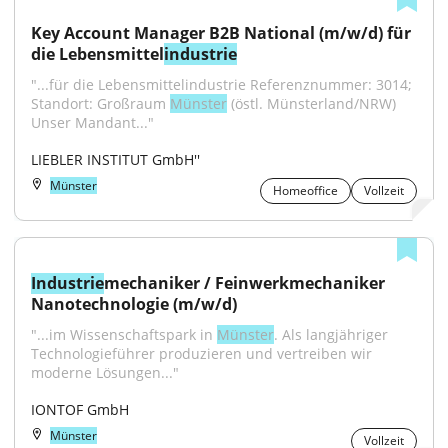
Key Account Manager B2B National (m/w/d) für 
die Lebensmittel
industrie
"...für die Lebensmittelindustrie Referenznummer: 3014; 
Standort: Großraum 
Münster
 (östl. Münsterland/NRW) 
Unser Mandant..."
LIEBLER INSTITUT GmbH''
Münster
Homeoffice
Vollzeit
Industrie
mechaniker / Feinwerkmechaniker 
Nanotechnologie (m/w/d)
"...im Wissenschaftspark in 
Münster
. Als langjähriger 
Technologieführer produzieren und vertreiben wir 
moderne Lösungen..."
IONTOF GmbH
Münster
Vollzeit