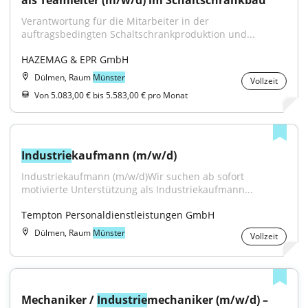
als Teamleiter (m/w/d) im Schaltschrankbau
Verantwortung für die Mitarbeiter in der 
auftragsbedingten Schaltschrankproduktion und...
HAZEMAG & EPR GmbH
Dülmen, Raum
Münster
Vollzeit
Von 5.083,00 € bis 5.583,00 € pro Monat
Industrie
kaufmann (m/w/d)
Industriekaufmann (m/w/d)Wir suchen ab sofort 
motivierte Unterstützung als Industriekaufmann...
Tempton Personaldienstleistungen GmbH
Dülmen, Raum
Münster
Vollzeit
Mechaniker / 
Industrie
mechaniker (m/w/d) – 