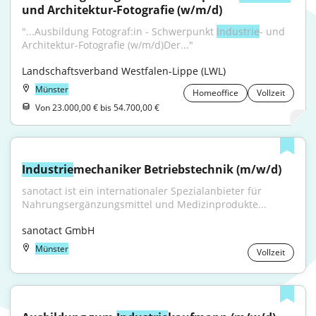
und Architektur-Fotografie (w/m/d)
"...Ausbildung Fotograf:in - Schwerpunkt 
Industrie
- und 
Architektur-Fotografie (w/m/d)Der..."
Landschaftsverband Westfalen-Lippe (LWL)
Münster
Homeoffice
Vollzeit
Von 23.000,00 € bis 54.700,00 €
Industrie
mechaniker Betriebstechnik (m/w/d)
sanotact ist ein internationaler Spezialanbieter für 
Nahrungsergänzungsmittel und Medizinprodukte...
sanotact GmbH
Münster
Vollzeit