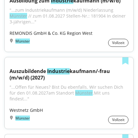
Ausbildung zum 
Industrie
kaufmann (m/w/d)
"...zum Industriekaufmann (m/w/d) Niederlassung 
Münster
 // zum 01.08.2027 Stellen-Nr.: 181904 In deiner 
3-jährigen..."
REMONDIS GmbH & Co. KG Region West
Münster
Vollzeit
Auszubildende 
Industrie
kaufmann/​-frau 
(m/w/d) (2027)
"...Offen für Neues? Bist Du ebenfalls. Wir suchen Dich 
für den 01.08.2027am Standort 
Münster
.Mit uns 
findest..."
Westnetz GmbH
Münster
Vollzeit