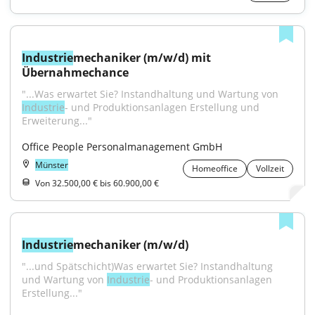
Industrie
mechaniker (m/w/d) mit 
Übernahmechance
"...Was erwartet Sie? Instandhaltung und Wartung von 
Industrie
- und Produktionsanlagen Erstellung und 
Erweiterung..."
Office People Personalmanagement GmbH
Münster
Homeoffice
Vollzeit
Von 32.500,00 € bis 60.900,00 €
Industrie
mechaniker (m/w/d)
"...und Spätschicht)Was erwartet Sie? Instandhaltung 
und Wartung von 
Industrie
- und Produktionsanlagen 
Erstellung..."