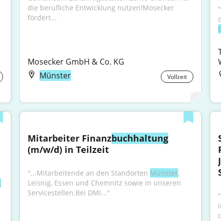
die berufliche Entwicklung nutzen!Mosecker 
"
fördert...
Mosecker GmbH & Co. KG
Münster
Vollzeit
Mitarbeiter Finanz
buchhaltung
(m/w/d) in Teilzeit
"...Mitarbeitende an den Standorten 
Münster
, 
g
Leisnig, Essen und Chemnitz sowie in unseren 
Servicestellen.Bei DMI..."