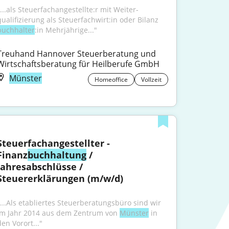
...als Steuer­fachan­gestellte:r mit Weiter­
buchhalter
:in Mehrjährige..."
Treuhand Hannover Steuerberatung und 
Wirtschaftsberatung für Heilberufe GmbH
Münster
Homeoffice
Vollzeit
Steuerfachangestellter - 
Finanz
buchhaltung
 / 
Jahresabschlüsse / 
Steuererklärungen (m/w/d)
"...Als etabliertes Steuerberatungsbüro sind wir 
im Jahr 2014 aus dem Zentrum von 
Münster
 in 
den Vorort..."