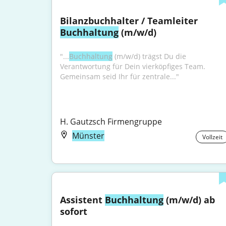
Bilanzbuchhalter / Teamleiter 
Buchhaltung
 (m/w/d)
"...
Buchhaltung
 (m/w/d) trägst Du die 
Verantwortung für Dein vierköpfiges Team. 
Gemeinsam seid Ihr für zentrale..."
H. Gautzsch Firmengruppe
Münster
Vollzeit
Assistent 
Buchhaltung
 (m/w/d) ab 
sofort