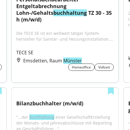
Entgeltabrechnung 
Lohn-/Gehalts
buchhaltung
 TZ 30 - 35 
h (m/w/d)
Die TECE SE ist ein weltweit tätiger System­
hersteller für Sanitär- und Heizungsinstallation....
TECE SE
Emsdetten, Raum
Münster
Homeoffice
Vollzeit
Bilanzbuchhalter (m/w/d)
"...der 
Buchhaltung
 einer GesellschaftErstellung 
der Monats- und Jahresabschlüsse mit Reporting 
"
an Geschäftsführer..."