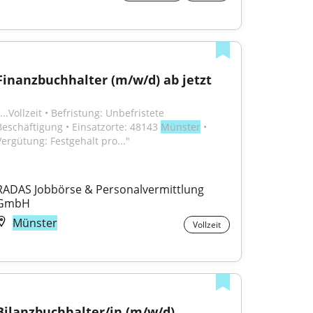
Finanzbuchhalter (m/w/d) ab jetzt
...Vollzeit • Befristung: Unbefristete 
Beschäftigung • Einsatzorte: 48143 
Münster
 • 
Vergütung: Festgehalt pro..."
RADAS Jobbörse & Personalvermittlung 
GmbH
Münster
Vollzeit
Bilanzbuchhalter/in (m/w/d)