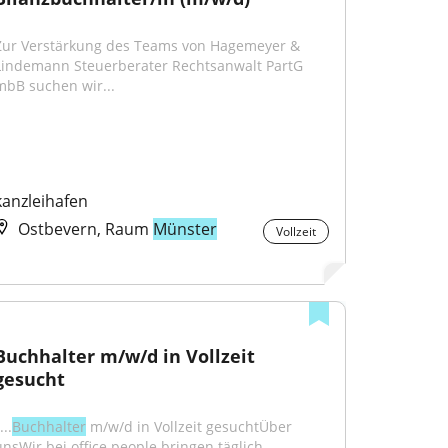
Zur Verstärkung des Teams von Hagemeyer & 
Lindemann Steuerberater Rechtsanwalt PartG 
mbB suchen wir...
kanzleihafen
Ostbevern, Raum
Münster
Vollzeit
Buchhalter m/w/d in Vollzeit 
gesucht
...
Buchhalter
 m/w/d in Vollzeit gesuchtÜber 
unsWir bei office people bringen täglich 