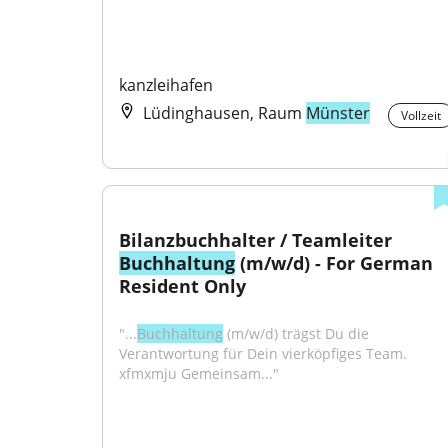
kanzleihafen
Lüdinghausen, Raum
Münster
Vollzeit
Bilanzbuchhalter / Teamleiter 
Buchhaltung
 (m/w/d) - For German 
Resident Only
"...
Buchhaltung
 (m/w/d) trägst Du die 
Verantwortung für Dein vierköpfiges Team. 
xfmxmju Gemeinsam..."