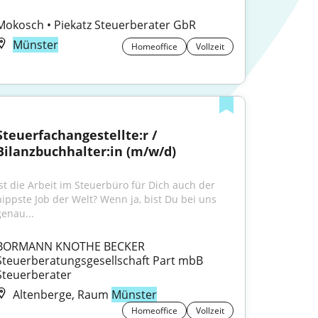
Mokosch • Piekatz Steuerberater GbR
Münster
Homeoffice
Vollzeit
Steuerfachangestellte:r / 
Bilanzbuchhalter:in (m/w/d)
Ist die Arbeit im Steuerbüro für Dich auch der 
hippste Job der Welt? Wenn ja, bist Du bei uns 
genau...
BORMANN KNOTHE BECKER 
Steuerberatungsgesellschaft Part mbB 
Steuerberater
Altenberge, Raum
Münster
Homeoffice
Vollzeit