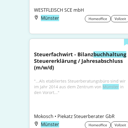
WESTFLEISCH SCE mbH
Münster
Homeoffice
Vollzeit
Steuerfachwirt - Bilanz
buchhaltung
 
Steuererklärung / Jahresabschluss 
(m/w/d)
"...Als etabliertes Steuerberatungsbüro sind wir 
im Jahr 2014 aus dem Zentrum von 
Münster
 in 
den Vorort..."
Mokosch • Piekatz Steuerberater GbR
Münster
Homeoffice
Vollzeit