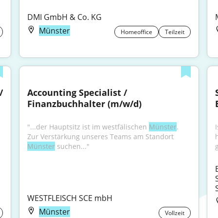
DMI GmbH & Co. KG
Münster
Homeoffice
Teilzeit
/ 
Accounting Specialist / 
Finanzbuchhalter (m/w/d)
"...der Hauptsitz ist im westfälischen 
Münster
. 
Zur Verstärkung unseres Teams am Standort 
Münster
 suchen..."
WESTFLEISCH SCE mbH
Münster
Vollzeit