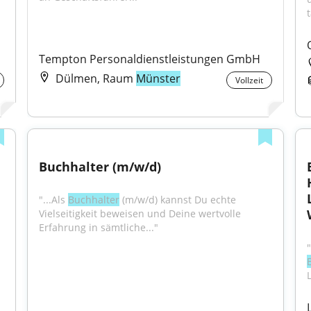
Tempton Personaldienstleistungen GmbH
Dülmen, Raum
Münster
Vollzeit
Buchhalter (m/w/d)
"...Als 
Buchhalter
 (m/w/d) kannst Du echte 
Vielseitigkeit beweisen und Deine wertvolle 
Erfahrung in sämtliche..."
"