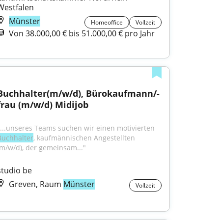
Westfalen
Münster
Homeoffice
Vollzeit
Von 38.000,00 € bis 51.000,00 € pro Jahr
Buchhalter(m/w/d), Bürokaufmann/-
frau (m/w/d) Midijob
"...unseres Teams suchen wir einen motivierten 
Buchhalter
, kaufmännischen Angestellten 
(m/w/d), der gemeinsam..."
studio be
Greven, Raum
Münster
Vollzeit