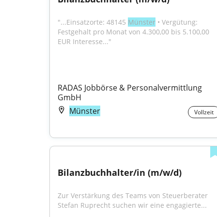
"...Einsatzorte: 48145 
Münster
 • Vergütung: 
Festgehalt pro Monat von 4.300,00 bis 5.100,00 
EUR Interesse..."
RADAS Jobbörse & Personalvermittlung 
GmbH
Münster
Vollzeit
Bilanzbuchhalter/in (m/w/d)
Zur Verstärkung des Teams von Steuerberater 
Stefan Ruprecht suchen wir eine engagierte...