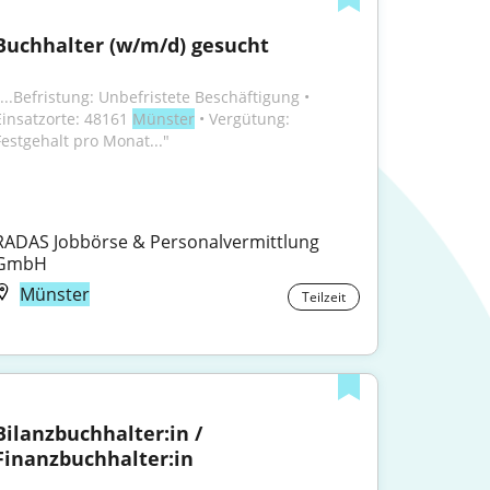
Buchhalter (w/m/d) gesucht
"...Befristung: Unbefristete Beschäftigung • 
Einsatzorte: 48161 
Münster
 • Vergütung: 
Festgehalt pro Monat..."
RADAS Jobbörse & Personalvermittlung 
GmbH
Münster
Teilzeit
Bilanzbuchhalter:in / 
Finanzbuchhalter:in