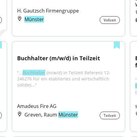
H. Gautzsch Firmengruppe
Münster
Vollzeit
Buchhalter (m/w/d) in Teilzeit
"...
Buchhalter
 (m/w/d) in Teilzeit Referenz 12-
246276 Für ein etabliertes und wirtschaftlich 
solides..."
Amadeus Fire AG
Greven, Raum
Münster
Teilzeit