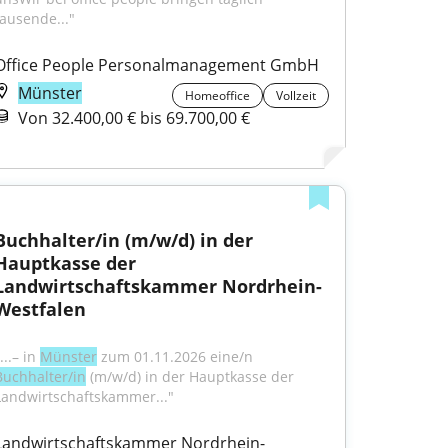
tausende..."
Office People Personalmanagement GmbH
Münster
Homeoffice
Vollzeit
Von 32.400,00 € bis 69.700,00 €
Buchhalter/in (m/w/d) in der 
Hauptkasse der 
Landwirtschaftskammer Nordrhein-
Westfalen
...– in 
Münster
 zum 01.11.2026 eine/n 
Buchhalter/in
 (m/w/d) in der Hauptkasse der 
Landwirtschaftskammer..."
Landwirtschaftskammer Nordrhein-