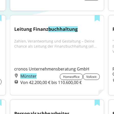
Leitung Finanz
buchhaltung
Zahlen, Verantwortung und Gestaltung – Deine 
"
Chance als Leitung der Finanzbuchhaltung (all...
 
cronos Unternehmensberatung GmbH
Münster
Homeoffice
Vollzeit
Von 42.200,00 € bis 110.600,00 €
Personalsachbearbeiter 