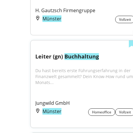
H. Gautzsch Firmengruppe
Münster
Vollzeit
Leiter (gn) 
Buchhaltung
Du hast bereits erste Führungserfahrung in der 
Finanzwelt gesammelt? Dein Know-How rund um 
Monats...
Jungwild GmbH
Münster
Homeoffice
Vollzeit