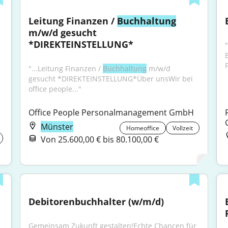
Leitung Finanzen / 
Buchhaltung
m/w/d gesucht 
*DIREKTEINSTELLUNG*
"...Leitung Finanzen / 
Buchhaltung
 m/w/d 
gesucht *DIREKTEINSTELLUNG*Über unsWir bei 
office people..."
Office People Personalmanagement GmbH
Münster
Homeoffice
Vollzeit
Von 25.600,00 € bis 80.100,00 €
Debitorenbuchhalter (w/m/d)
Gemeinsam Zukunft gestalten!Echte Chancen für 