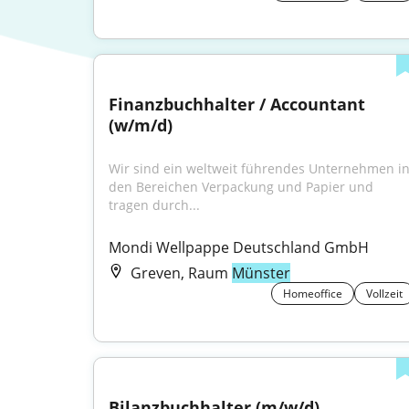
Finanzbuchhalter / Accountant 
(w/m/d)
Wir sind ein weltweit führendes Unternehmen in
den Bereichen Verpackung und Papier und 
tragen durch...
Mondi Wellpappe Deutschland GmbH
Greven, Raum
Münster
Homeoffice
Vollzeit
Bilanzbuchhalter (m/w/d)