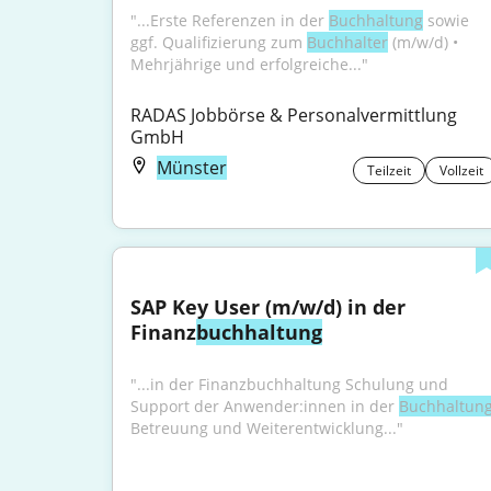
"...Erste Referenzen in der 
Buchhaltung
 sowie 
ggf. Qualifizierung zum 
Buchhalter
 (m/w/d) • 
Mehrjährige und erfolgreiche..."
RADAS Jobbörse & Personalvermittlung 
GmbH
Münster
Teilzeit
Vollzeit
SAP Key User (m/w/d) in der 
Finanz
buchhaltung
"...in der Finanzbuchhaltung Schulung und 
Support der Anwender:innen in der 
Buchhaltun
Betreuung und Weiterentwicklung..."