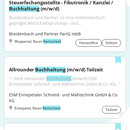
Steuerfachangestellte - Fibutronik / Kanzlei / 
Buchhaltung
 (m/w/d)
Breidenbach und Partner ist eine mittelständisch 
geprägte Wirtschaftsprüfungs- und...
Breidenbach und Partner PartG mbB
Wuppertal, Raum
Remscheid
Homeoffice
Vollzeit
Allrounder 
Buchhaltung
 (m/w/d) Teilzeit
"...html Allrounder 
Buchhaltung
 (m/w/d) ESM 
Ennepetaler Schneid- und Mähtechnik GmbH & Co. KG..."
ESM Ennepetaler Schneid- und Mähtechnik GmbH & Co. 
KG
Ennepetal, Raum
Remscheid
Teilzeit