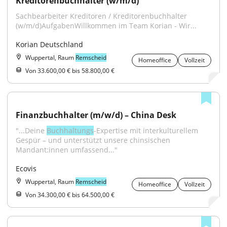
Kreditorenbuchhalter (w/m/d)
Sachbearbeiter Kreditoren / Kreditorenbuchhalter 
(w/m/d)AufgabenWillkommen im Team Korian - Wir...
Korian Deutschland
Wuppertal, Raum
Remscheid
Homeoffice
Vollzeit
Von 33.600,00 € bis 58.800,00 €
Finanzbuchhalter (m/w/d) – China Desk
"...Deine 
Buchhaltungs
-Expertise mit interkulturellem 
Gespür – und unterstützt unsere chinsischen 
Mandant:innen umfassend..."
Ecovis
Wuppertal, Raum
Remscheid
Homeoffice
Vollzeit
Von 34.300,00 € bis 64.500,00 €