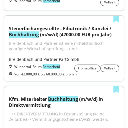
Wuppertal, Raum
Remscheid
Vollzeit
Steuerfachangestellte - Fibutronik / Kanzlei / 
Buchhaltung
 (m/w/d) (42000.00 EUR pro Jahr)
Breidenbach und Partner ist eine mittelständisch 
geprägte Wirtschaftsprüfungs- und...
Breidenbach und Partner PartG mbB
Wuppertal, Raum
Remscheid
Homeoffice
Vollzeit
Von 42.000,00 € bis 60.000,00 € pro Jahr
Kfm. Mitarbeiter 
Buchhaltung
 (m/w/d) in 
Direktvermittlung
+++ DIREKTVERMITTLUNG in Festanstellung (keine 
Zeitarbeit) / Vermittlungsgutscheine (AVGS) werden...