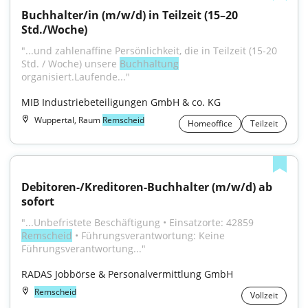
Buchhalter/in (m/w/d) in Teilzeit (15–20 
Std./Woche)
"...und zahlenaffine Persönlichkeit, die in Teilzeit (15-20 
Std. / Woche) unsere 
Buchhaltung
organisiert.Laufende..."
MIB Industriebeteiligungen GmbH & co. KG
Wuppertal, Raum
Remscheid
Homeoffice
Teilzeit
Debitoren-/Kreditoren-Buchhalter (m/w/d) ab 
sofort
"...Unbefristete Beschäftigung • Einsatzorte: 42859 
Remscheid
 • Führungsverantwortung: Keine 
Führungsverantwortung..."
RADAS Jobbörse & Personalvermittlung GmbH
Remscheid
Vollzeit