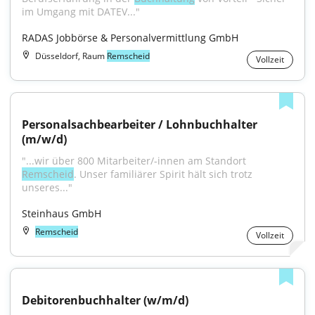
im Umgang mit DATEV..."
RADAS Jobbörse & Personalvermittlung GmbH
Düsseldorf, Raum
Remscheid
Vollzeit
Personalsachbearbeiter / Lohnbuchhalter 
(m/w/d)
"...wir über 800 Mitarbeiter/-innen am Standort 
Remscheid
. Unser familiärer Spirit hält sich trotz 
unseres..."
Steinhaus GmbH
Remscheid
Vollzeit
Debitorenbuchhalter (w/m/d)