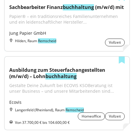
Sachbearbeiter Finanz
buchhaltung
 (m/w/d) mit
Papier® – ein traditionsreiches Familienunternehmen 
und ein leidenschaftlicher Hersteller...
Jung Papier GmbH
Hilden, Raum
Remscheid
Vollzeit
Ausbildung zum Steuerfachangestellten 
(m/w/d) – Lohn
buchhaltung
Gestalte Deine Zukunft bei ECOVIS KSOBeratung ist 
unser Business – und unsere Mitarbeitenden sind...
Ecovis
Langenfeld (Rheinland), Raum
Remscheid
Homeoffice
Vollzeit
Von 37.700,00 € bis 104.600,00 €