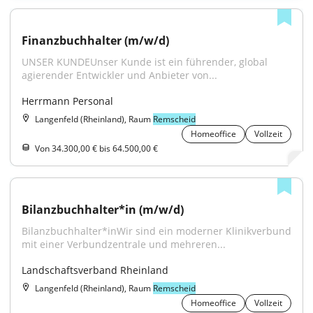
Finanzbuchhalter (m/w/d)
UNSER KUNDEUnser Kunde ist ein führender, global 
agierender Entwickler und Anbieter von...
Herrmann Personal
Langenfeld (Rheinland), Raum
Remscheid
Homeoffice
Vollzeit
Von 34.300,00 € bis 64.500,00 €
Bilanzbuchhalter*in (m/w/d)
Bilanzbuchhalter*inWir sind ein moderner Klinikverbund 
mit einer Verbundzentrale und mehreren...
Landschaftsverband Rheinland
Langenfeld (Rheinland), Raum
Remscheid
Homeoffice
Vollzeit