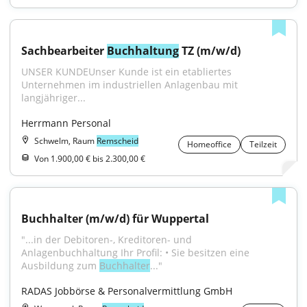
Sachbearbeiter 
Buchhaltung
 TZ (m/w/d)
UNSER KUNDEUnser Kunde ist ein etabliertes 
Unternehmen im industriellen Anlagenbau mit 
langjähriger...
Herrmann Personal
Schwelm, Raum
Remscheid
Homeoffice
Teilzeit
Von 1.900,00 € bis 2.300,00 €
Buchhalter (m/w/d) für Wuppertal
"...in der Debitoren-, Kreditoren- und 
Anlagenbuchhaltung Ihr Profil: • Sie besitzen eine 
Ausbildung zum 
Buchhalter
..."
RADAS Jobbörse & Personalvermittlung GmbH