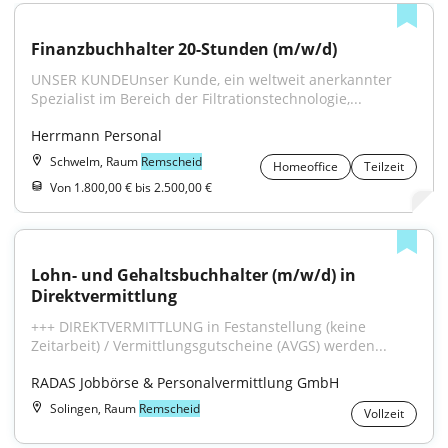
Finanzbuchhalter 20-Stunden (m/w/d)
UNSER KUNDEUnser Kunde, ein weltweit anerkannter 
Spezialist im Bereich der Filtrationstechnologie,...
Herrmann Personal
Schwelm, Raum
Remscheid
Homeoffice
Teilzeit
Von 1.800,00 € bis 2.500,00 €
Lohn- und Gehaltsbuchhalter (m/w/d) in 
Direktvermittlung
+++ DIREKTVERMITTLUNG in Festanstellung (keine 
Zeitarbeit) / Vermittlungsgutscheine (AVGS) werden...
RADAS Jobbörse & Personalvermittlung GmbH
Solingen, Raum
Remscheid
Vollzeit