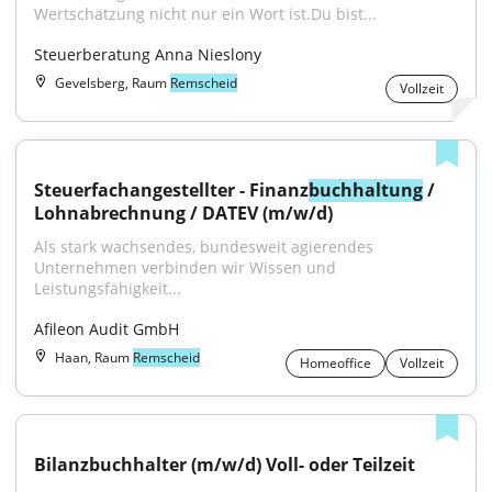
Wertschätzung nicht nur ein Wort ist.Du bist...
Steuerberatung Anna Nieslony
Gevelsberg, Raum
Remscheid
Vollzeit
Steuerfachangestellter - Finanz
buchhaltung
 / 
Lohnabrechnung / DATEV (m/w/d)
Als stark wachsendes, bundesweit agierendes 
Unternehmen verbinden wir Wissen und 
Leistungsfähigkeit...
Afileon Audit GmbH
Haan, Raum
Remscheid
Homeoffice
Vollzeit
Bilanzbuchhalter (m/w/d) Voll- oder Teilzeit