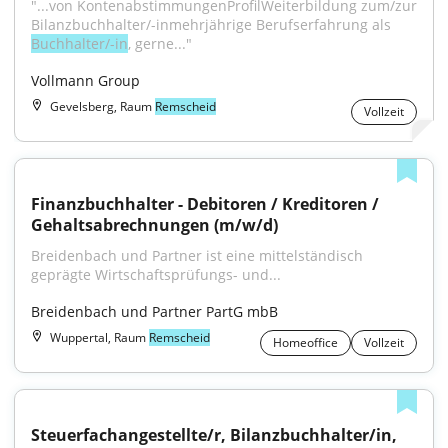
"...von KontenabstimmungenProfilWeiterbildung zum/zur 
Bilanzbuchhalter/-inmehrjährige Berufserfahrung als 
Buchhalter/-in
, gerne..."
Vollmann Group
Gevelsberg, Raum
Remscheid
Vollzeit
Finanzbuchhalter - Debitoren / Kreditoren / 
Gehaltsabrechnungen (m/w/d)
Breidenbach und Partner ist eine mittelständisch 
geprägte Wirtschaftsprüfungs- und...
Breidenbach und Partner PartG mbB
Wuppertal, Raum
Remscheid
Homeoffice
Vollzeit
Steuerfachangestellte/r, Bilanzbuchhalter/in, 