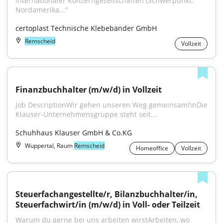
internationaler Konzerngesellschaften (Schwerpunkt: 
Nordamerika..."
certoplast Technische Klebebänder GmbH
Remscheid
Vollzeit
Finanzbuchhalter (m/w/d) in Vollzeit
Job DescriptionWir gehen unseren Weg gemeinsam!\nDie 
Klauser-Unternehmensgruppe steht seit...
Schuhhaus Klauser GmbH & Co.KG
Wuppertal, Raum
Remscheid
Homeoffice
Vollzeit
Steuerfachangestellte/r, Bilanzbuchhalter/in, 
Steuerfachwirt/in (m/w/d) in Voll- oder Teilzeit
Warum du gerne bei uns arbeiten wirstArbeiten, wo 