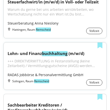
Steuerfachwirt/in (m/w/d) in Voll- oder Teilzeit
Warum du gerne bei uns arbeiten wirstArbeiten, wo 
Wertschätzung nicht nur ein Wort ist.Du bist...
Steuerberatung Anna Nieslony
Hattingen, Raum
Remscheid
Vollzeit
Lohn- und Finanz
buchhaltung
 (m/w/d)
+++ DIREKTVERMITTLUNG in Festanstellung (keine 
Zeitarbeit) / Vermittlungsgutscheine (AVGS) werden...
RADAS Jobbörse & Personalvermittlung GmbH
Solingen, Raum
Remscheid
Vollzeit
Sachbearbeiter Kreditoren / 