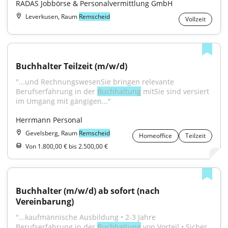
RADAS Jobbörse & Personalvermittlung GmbH
Leverkusen, Raum
Remscheid
Vollzeit
Buchhalter Teilzeit (m/w/d)
"...und RechnungswesenSie bringen relevante 
Berufserfahrung in der 
Buchhaltung
 mitSie sind versiert 
im Umgang mit gängigen..."
Herrmann Personal
Gevelsberg, Raum
Remscheid
Homeoffice
Teilzeit
Von 1.800,00 € bis 2.500,00 €
Buchhalter (m/w/d) ab sofort (nach 
Vereinbarung)
"...kaufmännische Ausbildung • 2-3 Jahre 
Berufserfahrung in der 
Buchhaltung
 von Vorteil • Sicher 