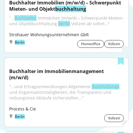
Buchhalter Immobilien (m/w/d) – Schwerpunkt 
Mieten- und Objekt
buchhaltung
"...
Buchhalter
 Immobilien (m/w/d) – Schwerpunkt Mieten- 
und Objektbuchhaltung 
Berlin
 Vollzeit ab sofort..."
Strohauer Wohnungsunternehmen GbR
Berlin
Homeoffice
Vollzeit
Buchhalter im Immobilienmanagement 
(m/w/d)
"...und Ertragsentwicklungen.Allgemeine 
Buchhaltungs
- 
und Organisationstätigkeiten, die Transparenz und 
reibungslose Abläufe sicherstellen..."
Process & Cie
Berlin
Vollzeit