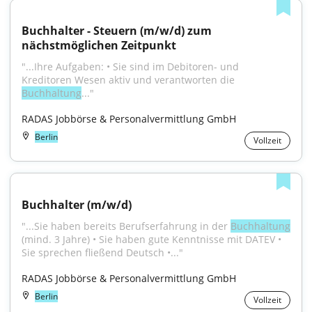
Buchhalter - Steuern (m/w/d) zum 
nächstmöglichen Zeitpunkt
"...Ihre Aufgaben: • Sie sind im Debitoren- und 
Kreditoren Wesen aktiv und verantworten die 
Buchhaltung
..."
RADAS Jobbörse & Personalvermittlung GmbH
Berlin
Vollzeit
Buch­hal­ter (m/w/d)
"...Sie haben bereits Berufserfahrung in der 
Buchhaltung
(mind. 3 Jahre) • Sie haben gute Kenntnisse mit DATEV • 
Sie sprechen fließend Deutsch •..."
RADAS Jobbörse & Personalvermittlung GmbH
Berlin
Vollzeit