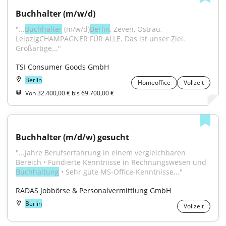
Buchhalter (m/w/d)
"...
Buchhalter
 (m/w/d)
Berlin
, Zeven, Ostrau, 
LeipzigCHAMPAGNER FÜR ALLE. Das ist unser Ziel. 
Großartige..."
TSI Consumer Goods GmbH
Berlin
Homeoffice
Vollzeit
Von 32.400,00 € bis 69.700,00 €
Buchhalter (m/d/w) gesucht
"...Jahre Berufserfahrung in einem vergleichbaren 
Bereich • Fundierte Kenntnisse in Rechnungswesen und 
Buchhaltung
 • Sehr gute MS-Office-Kenntnisse..."
RADAS Jobbörse & Personalvermittlung GmbH
Berlin
Vollzeit