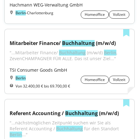
Hachmann WEG-Verwaltung GmbH
Berlin
-Charlottenburg
Homeoffice
Vollzeit
Mitarbeiter Finance/ 
Buchhaltung
 (m/w/d)
"...Mitarbeiter Finance/ 
Buchhaltung
 (m/w/d) 
Berlin
, 
ZevenCHAMPAGNER FÜR ALLE. Das ist unser Ziel..."
TSI Consumer Goods GmbH
Berlin
Homeoffice
Vollzeit
Von 32.400,00 € bis 69.700,00 €
Referent Accounting / 
Buchhaltung
 (m/w/d)
"...nächstmöglichen Zeitpunkt suchen wir Sie als 
Referent Accounting / 
Buchhaltung
 für den Standort 
Berlin
..."