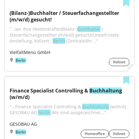
(Bilanz-)Buchhalter / Steuerfachangestellter 
(m/w/d) gesucht!
"...wir Ihre Heldenkräfte!(Bilanz-)
Buchhalter
 / 
Steuerfachangestellter (m/w/d) gesucht!Unbefristete 
Anstellung, Vollzeit · 
Berlin
 (Zentrale)Ihr..."
VielfaltMenü GmbH
Berlin
Vollzeit
Finance Specialist Controlling & 
Buchhaltung
(w/m/d)
"...Finance Specialist Controlling & 
Buchhaltung
 (w/m/d) 
GESOBAU AG 
Berlin
 Wir sind ausgezeichnet..."
GESOBAU AG
Berlin
Homeoffice
Vollzeit