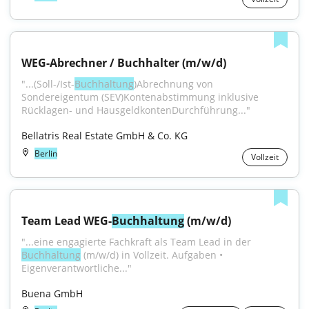
WEG-Abrechner / Buchhalter (m/w/d)
"...(Soll-/Ist-
Buchhaltung
)Abrechnung von 
Sondereigentum (SEV)Kontenabstimmung inklusive 
Rücklagen- und HausgeldkontenDurchführung..."
Bellatris Real Estate GmbH & Co. KG
Berlin
Vollzeit
Team Lead WEG-
Buchhaltung
 (m/w/d)
"...eine engagierte Fachkraft als Team Lead in der 
Buchhaltung
 (m/w/d) in Vollzeit. Aufgaben • 
Eigenverantwortliche..."
Buena GmbH