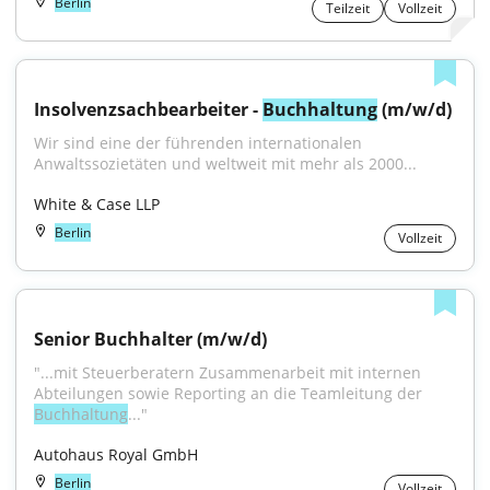
Berlin
Teilzeit
Vollzeit
Insolvenzsachbearbeiter - 
Buchhaltung
 (m/w/d)
Wir sind eine der führenden internationalen 
Anwaltssozietäten und weltweit mit mehr als 2000...
White & Case LLP
Berlin
Vollzeit
Senior Buchhalter (m/w/d)
"...mit Steuerberatern Zusammenarbeit mit internen 
Abteilungen sowie Reporting an die Teamleitung der 
Buchhaltung
..."
Autohaus Royal GmbH
Berlin
Vollzeit