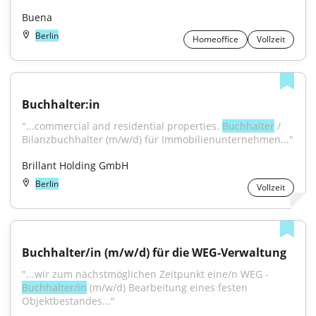
Buena
Berlin
Homeoffice
Vollzeit
Buchhalter:in
"...commercial and residential properties. 
Buchhalter
 / 
Bilanzbuchhalter (m/w/d) für Immobilienunternehmen..."
Brillant Holding GmbH
Berlin
Vollzeit
Buchhalter/in (m/w/d) für die WEG-Verwaltung
"...wir zum nächstmöglichen Zeitpunkt eine/n WEG - 
Buchhalter/in
 (m/w/d) Bearbeitung eines festen 
Objektbestandes..."