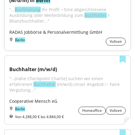
(w/d/m) in 
Berlin
"...
Buchhaltung
 Ihr Profil: • Eine abgeschlossene 
Ausbildung oder Weiterbildung zum 
Buchhalter
 / 
Bilanzbuchhalter..."
RADAS Jobbörse & Personalvermittlung GmbH
Berlin
Vollzeit
Buchhalter (m/w/d)
"...(nähe Checkpoint Charlie) suchen wir einen 
erfahrenen 
Buchhalter
 (m/w/d).Unser Angebot:✨ Faire 
Vergütung..."
Cooperative Mensch eG
Berlin
Homeoffice
Vollzeit
Von 4.288,00 € bis 4.884,00 €