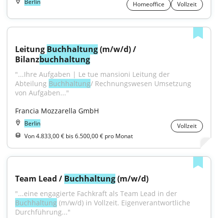
Berlin
Homeoffice
Vollzeit
Leitung 
Buchhaltung
 (m/w/d) / 
Bilanz
buchhaltung
"...Ihre Aufgaben | Le tue mansioni Leitung der 
Abteilung 
Buchhaltung
/ Rechnungswesen Umsetzung 
von Aufgaben..."
Francia Mozzarella GmbH
Berlin
Vollzeit
Von 4.833,00 € bis 6.500,00 € pro Monat
Team Lead / 
Buchhaltung
 (m/w/d)
"...eine engagierte Fachkraft als Team Lead in der 
Buchhaltung
 (m/w/d) in Vollzeit. Eigenverantwortliche 
Durchführung..."