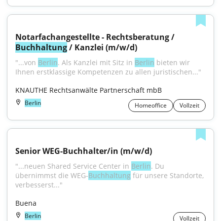
Notarfachangestellte - Rechtsberatung / 
Buchhaltung
 / Kanzlei (m/w/d)
"...von 
Berlin
. Als Kanzlei mit Sitz in 
Berlin
 bieten wir 
Ihnen erstklassige Kompetenzen zu allen juristischen..."
KNAUTHE Rechtsanwälte Partnerschaft mbB
Berlin
Homeoffice
Vollzeit
Senior WEG-Buchhalter/in (m/w/d)
"...neuen Shared Service Center in 
Berlin
. Du 
übernimmst die WEG-
Buchhaltung
 für unsere Standorte, 
verbesserst..."
Buena
Berlin
Vollzeit