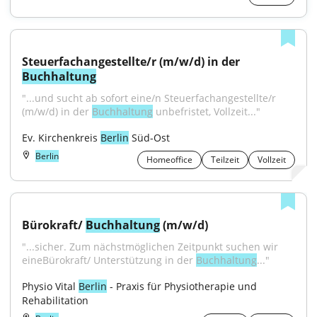
Steuerfachangestellte/r (m/w/d) in der 
Buchhaltung
"...und sucht ab sofort eine/n Steuerfachangestellte/r 
(m/w/d) in der 
Buchhaltung
 unbefristet, Vollzeit..."
Ev. Kirchenkreis 
Berlin
 Süd-Ost
Berlin
Homeoffice
Teilzeit
Vollzeit
Bürokraft/ 
Buchhaltung
 (m/w/d)
"...sicher. Zum nächstmöglichen Zeitpunkt suchen wir 
eineBürokraft/ Unterstützung in der 
Buchhaltung
..."
Physio Vital 
Berlin
 - Praxis für Physiotherapie und 
Rehabilitation