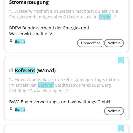
Stromerzeugung
"...Wasser­wirtschaft einzusetzen.Möchtest du aktiv die 
Energiewende mitgestalten? Hast du Lust, in 
Berlin
..."
BDEW Bundesverband der Energie- und 
Wasserwirtschaft e. V.
Berlin
Homeoffice
Vollzeit
IT-
Referent
 (w/m/d)
"...Einen Arbeitsplatz in verkehrsgünstiger Lage, mitten 
im attraktiven 
Berliner
 Stadtbezirk Prenzlauer Berg 
Vielfältige Sozialleistungen..."
BVVG Bodenverwertungs- und -verwaltungs GmbH
Berlin
Vollzeit