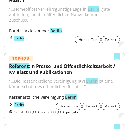
Health
"...Homeoffice) Verkehrsgünstige Lage in 
Berlin
, gute 
Anbindung an den öffentlichen Nahverkehr mit 
Zuschuss..."
Bundesärztekammer 
Berlin
Berlin
Homeoffice
Teilzeit
TOP-JOB
Referent
:in Presse- und Öffentlichkeitsarbeit / 
KV-Blatt und Publikationen
"...Die Kassenärztliche Vereinigung (KV) 
Berlin
 ist eine 
Körperschaft des öffentlichen Rechts..."
Kassenärztliche Vereinigung 
Berlin
Berlin
Homeoffice
Teilzeit
Vollzeit
Von 45.000,00 € bis 56.000,00 € pro Jahr