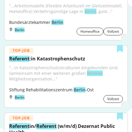
"...Arbeitsmodelle (Flexible Arbeitszeit im Gleitzeitmodell, 
Homeoffice) Verkehrsgünstige Lage in 
Berlin
, gute..."
Bundesärztekammer 
Berlin
Berlin
Homeoffice
Vollzeit
TOP-JOB
Referent
:in Katastrophenschutz
"...in Katastrophenschutzstrukturen eingebunden sind. 
Gemeinsam mit einer weiteren großen 
Berliner
Mitgliedsorganisation..."
Stiftung Rehabilitationszentrum 
Berlin
-Ost
Berlin
Vollzeit
TOP-JOB
Referent
in/
Referent
 (w/m/d) Dezernat Public 