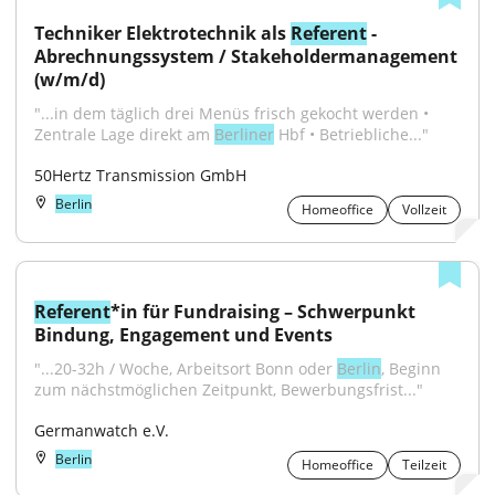
Techniker Elektrotechnik als 
Referent
 - 
Abrechnungssystem / Stakeholdermanagement 
(w/m/d)
"...in dem täglich drei Menüs frisch gekocht werden • 
Zentrale Lage direkt am 
Berliner
 Hbf • Betriebliche..."
50Hertz Transmission GmbH
Berlin
Homeoffice
Vollzeit
Referent
*in für Fundraising – Schwerpunkt 
Bindung, Engagement und Events
"...20-32h / Woche, Arbeitsort Bonn oder 
Berlin
, Beginn 
zum nächstmöglichen Zeitpunkt, Bewerbungsfrist..."
Germanwatch e.V.
Berlin
Homeoffice
Teilzeit