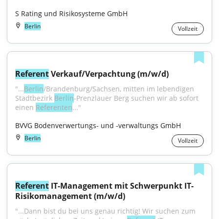
S Rating und Risikosysteme GmbH
Berlin
Vollzeit
Referent
 Verkauf/Verpachtung (m/w/d)
"...
Berlin
/​​Brandenburg/​​Sachsen, mitten im lebendigen 
Stadtbezirk 
Berlin
-Prenzlauer Berg suchen wir ab sofort 
einen 
Referenten
..."
BVVG Bodenverwertungs- und -verwaltungs GmbH
Berlin
Vollzeit
Referent
 IT-Management mit Schwerpunkt IT-
Risikomanagement (m/w/d)
"...Dann bist du bei uns genau richtig! Wir suchen zum 