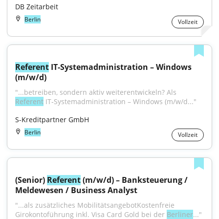
DB Zeitarbeit
Berlin
Vollzeit
Referent
 IT-Systemadministration – Windows 
(m/w/d)
"...betreiben, sondern aktiv weiterentwickeln? Als 
Referent
 IT‑System­administration – Windows (m/w/d..."
S-Kreditpartner GmbH
Berlin
Vollzeit
(Senior) 
Referent
 (m/w/d) – Banksteuerung / 
Meldewesen / Business Analyst
"...als zusätzliches MobilitätsangebotKostenfreie 
Girokontoführung inkl. Visa Card Gold bei der 
Berliner
..."