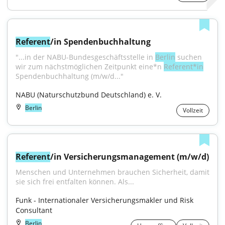
Referent
/in Spendenbuchhaltung
"...in der NABU-Bundesgeschäftsstelle in 
Berlin
 suchen 
wir zum nächstmöglichen Zeitpunkt eine*n 
Referent*in
Spendenbuchhaltung (m/w/d..."
NABU (Naturschutzbund Deutschland) e. V.
Berlin
Vollzeit
Referent
/in Versicherungsmanagement (m/w/d)
Menschen und Unternehmen brauchen Sicherheit, damit 
sie sich frei entfalten können. Als...
Funk - Internationaler Versicherungsmakler und Risk 
Consultant
Berlin