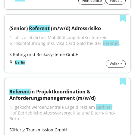
Homeoffice
Vollzeit
(Senior) 
Referent
 (m/w/d) Adressrisiko
"...als zusätzliches MobilitätsangebotKostenfreie 
Girokontoführung inkl. Visa Card Gold bei der 
Berliner
..."
S Rating und Risikosysteme GmbH
Berlin
Vollzeit
Referent
in Projektkoordination & 
Anforderungsmanagement (m/w/d)
"...gekocht werdenZentrale Lage direkt am 
Berliner
Hbf.Betriebliche AltersvorsorgeKita und Eltern-Kind-
Büro..."
50Hertz Transmission GmbH