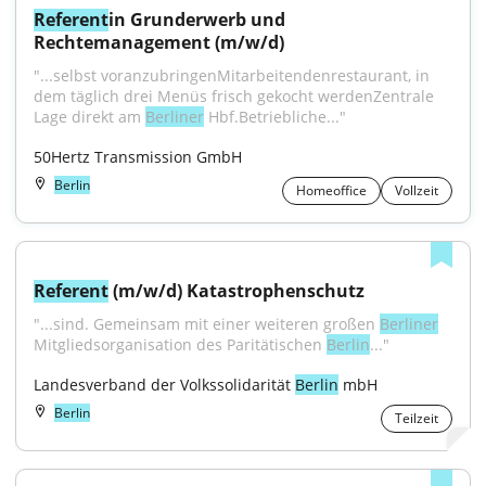
Referent
in Grunderwerb und 
Rechtemanagement (m/w/d)
"...selbst voranzubringenMitarbeitendenrestaurant, in 
dem täglich drei Menüs frisch gekocht werdenZentrale 
Lage direkt am 
Berliner
 Hbf.Betriebliche..."
50Hertz Transmission GmbH
Berlin
Homeoffice
Vollzeit
Referent
 (m/w/d) Katastrophenschutz
"...sind. Gemeinsam mit einer weiteren großen 
Berliner
Mitgliedsorganisation des Paritätischen 
Berlin
..."
Landesverband der Volkssolidarität 
Berlin
 mbH
Berlin
Teilzeit