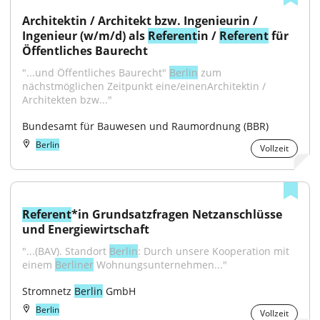
Architektin / Architekt bzw. Ingenieurin / 
Ingenieur (w/m/d) als 
Referent
in / 
Referent
 für 
Öffentliches Baurecht
"...und Öffentliches Baurecht" 
Berlin
 zum 
nächstmöglichen Zeitpunkt eine/einenArchitektin / 
Architekten bzw..."
Bundesamt für Bauwesen und Raumordnung (BBR)
Berlin
Vollzeit
Referent
*in Grundsatzfragen Netzanschlüsse 
und Energiewirtschaft
"...(BAV). Standort 
Berlin
: Durch unsere Kooperation mit 
einem 
Berliner
 Wohnungsunternehmen..."
Stromnetz 
Berlin
 GmbH
Berlin
Vollzeit