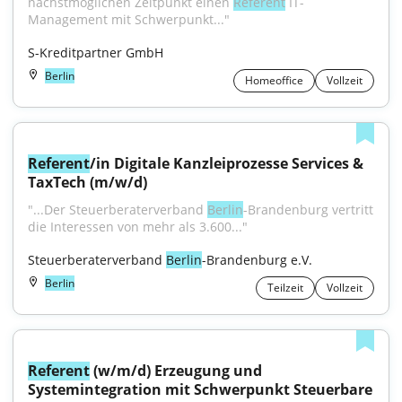
nächst­möglichen Zeitpunkt einen 
Referent
 IT-
Management mit Schwerpunkt..."
S-Kreditpartner GmbH
Berlin
Homeoffice
Vollzeit
Referent
/in Digitale Kanzleiprozesse Services & 
TaxTech (m/w/d)
"...Der Steuerberaterverband 
Berlin
-Brandenburg vertritt 
die Interessen von mehr als 3.600..."
Steuerberaterverband 
Berlin
-Brandenburg e.V.
Berlin
Teilzeit
Vollzeit
Referent
 (w/m/d) Erzeugung und 
Systemintegration mit Schwerpunkt Steuerbare 