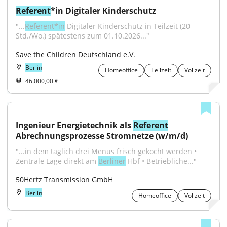
Referent
*in Digitaler Kinderschutz
"...
Referent*in
 Digitaler Kinderschutz in Teilzeit (20 
Std./Wo.) spätestens zum 01.10.2026..."
Save the Children Deutschland e.V.
Berlin
Homeoffice
Teilzeit
Vollzeit
46.000,00 €
Ingenieur Energietechnik als 
Referent
Abrechnungsprozesse Stromnetze (w/m/d)
"...in dem täglich drei Menüs frisch gekocht werden • 
Zentrale Lage direkt am 
Berliner
 Hbf • Betriebliche..."
50Hertz Transmission GmbH
Berlin
Homeoffice
Vollzeit