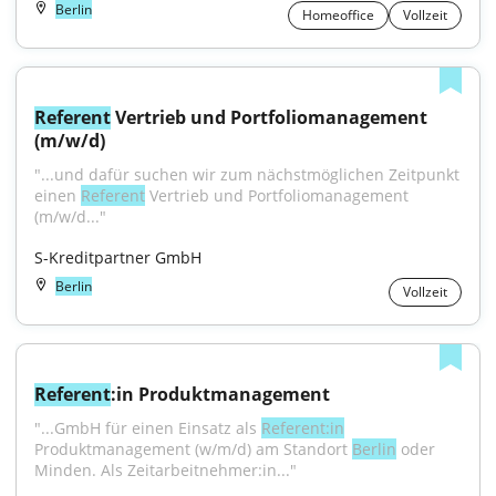
Berlin
Homeoffice
Vollzeit
Referent
 Vertrieb und Portfoliomanagement 
(m/w/d)
"...und dafür suchen wir zum nächst­möglichen Zeitpunkt 
einen 
Referent
 Vertrieb und Portfoliomanagement 
(m/w/d..."
S-Kreditpartner GmbH
Berlin
Vollzeit
Referent
:in Produktmanagement
"...GmbH für einen Einsatz als 
Referent:in
Produktmanagement (w/m/d) am Standort 
Berlin
 oder 
Minden. Als Zeitarbeitnehmer:in..."