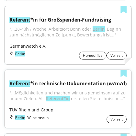
Referent
*in für Großspenden-Fundraising
"...28-40h / Woche, Arbeitsort Bonn oder 
Berlin
, Beginn 
zum nächstmöglichen Zeitpunkt, Bewerbungsfrist..."
Germanwatch e.V.
Berlin
Homeoffice
Vollzeit
Referent
*in technische Dokumentation (w/m/d)
"...Möglichkeiten und machen wir uns gemeinsam auf zu 
neuen Zielen. Als 
Referent*in
 erstellen Sie technische..."
TÜV Rheinland Group
Berlin
- Wilhelmsruh
Vollzeit