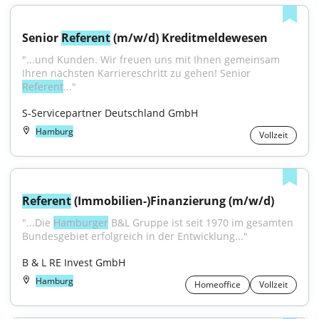
Senior 
Referent
 (m/w/d) Kreditmeldewesen
"...und Kunden. Wir freuen uns mit Ihnen gemeinsam 
Ihren nächsten Karriereschritt zu gehen! Senior 
Referent
..."
S-Servicepartner Deutschland GmbH
Hamburg
Vollzeit
Referent
 (Immobilien-)Finanzierung (m/w/d)
"...Die 
Hamburger
 B&L Gruppe ist seit 1970 im gesamten 
Bundesgebiet erfolgreich in der Entwicklung..."
B & L RE Invest GmbH
Hamburg
Homeoffice
Vollzeit