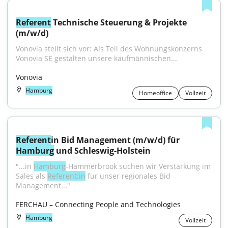
Referent
 Technische Steuerung & Projekte 
(m/w/d)
Vonovia stellt sich vor: Als Teil des Wohnungskonzerns 
Vonovia SE gestalten unsere kaufmännischen...
Vonovia
Hamburg
Homeoffice
Vollzeit
Referent
in Bid Management (m/w/d) für 
Hamburg
 und Schleswig-Holstein
"...in 
Hamburg
-Hammerbrook suchen wir Verstärkung im 
Sales als 
Referent:in
 für unser regionales Bid 
Management..."
FERCHAU – Connecting People and Technologies
Hamburg
Vollzeit