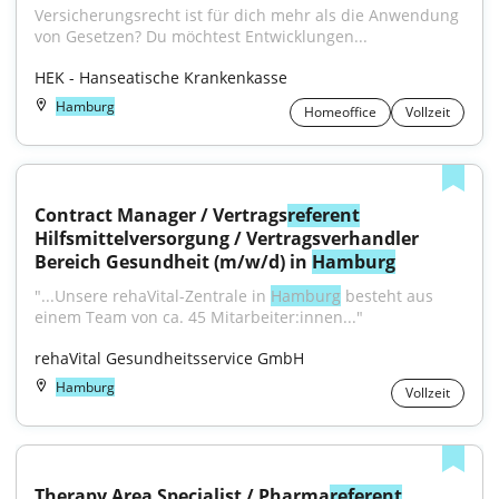
Versicherungsrecht ist für dich mehr als die Anwendung 
von Gesetzen? Du möchtest Entwicklungen...
HEK - Hanseatische Krankenkasse
Hamburg
Homeoffice
Vollzeit
Contract Manager / Vertrags
referent
Hilfsmittelversorgung / Vertragsverhandler 
Bereich Gesundheit (m/w/d) in 
Hamburg
"...Unsere rehaVital-Zentrale in 
Hamburg
 besteht aus 
einem Team von ca. 45 Mitarbeiter:innen..."
rehaVital Gesundheitsservice GmbH
Hamburg
Vollzeit
Therapy Area Specialist / Pharma
referent