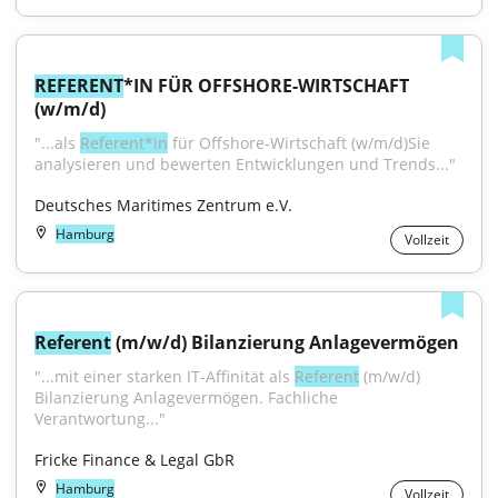
REFERENT
*IN FÜR OFFSHORE-WIRTSCHAFT 
(w/m/d)
"...als 
Referent*in
 für Offshore-Wirtschaft (w⁠/⁠m⁠/⁠d)Sie 
analysieren und bewerten Entwicklungen und Trends..."
Deutsches Maritimes Zentrum e.V.
Hamburg
Vollzeit
Referent
 (m/w/d) Bilanzierung Anlagevermögen
"...mit einer starken IT-Affinität als 
Referent
 (m/w/d) 
Bilanzierung Anlagevermögen. Fachliche 
Verantwortung..."
Fricke Finance & Legal GbR
Hamburg
Vollzeit