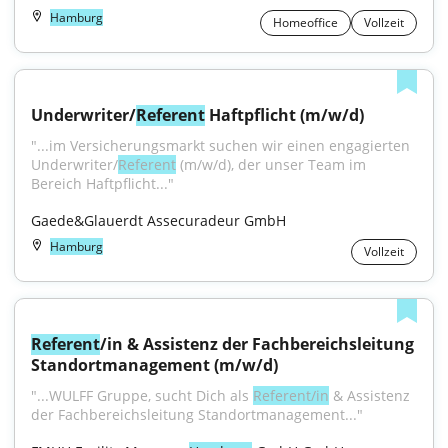
Hamburg
Homeoffice
Vollzeit
Underwriter/
Referent
 Haftpflicht (m/w/d)
"...im Versicherungsmarkt suchen wir einen engagierten 
Underwriter/
Referent
 (m/w/d), der unser Team im 
Bereich Haftpflicht..."
Gaede&Glauerdt Assecuradeur GmbH
Hamburg
Vollzeit
Referent
/in & Assistenz der Fachbereichsleitung 
Standortmanagement (m/w/d)
"...WULFF Gruppe, sucht Dich als 
Referent/in
 & Assistenz 
der Fachbereichsleitung Standortmanagement..."