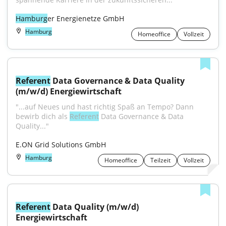
Hamburg
er Energienetze GmbH
Hamburg
Homeoffice
Vollzeit
Referent
 Data Governance & Data Quality 
(m/w/d) Energiewirtschaft
"...auf Neues und hast richtig Spaß an Tempo? Dann 
bewirb dich als 
Referent
 Data Governance & Data 
Quality..."
E.ON Grid Solutions GmbH
Hamburg
Homeoffice
Teilzeit
Vollzeit
Referent
 Data Quality (m/w/d) 
Energiewirtschaft