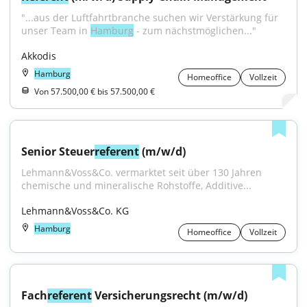
"...aus der Luftfahrtbranche suchen wir Verstärkung für 
unser Team in 
Hamburg
 - zum nächstmöglichen..."
Akkodis
Hamburg
Homeoffice
Vollzeit
Von 57.500,00 € bis 57.500,00 €
Senior Steuer
referent
 (m/w/d)
Lehmann&Voss&Co. vermarktet seit über 130 Jahren 
chemische und mineralische Rohstoffe, Additive...
Lehmann&Voss&Co. KG
Hamburg
Homeoffice
Vollzeit
Fach
referent
 Versicherungsrecht (m/w/d)