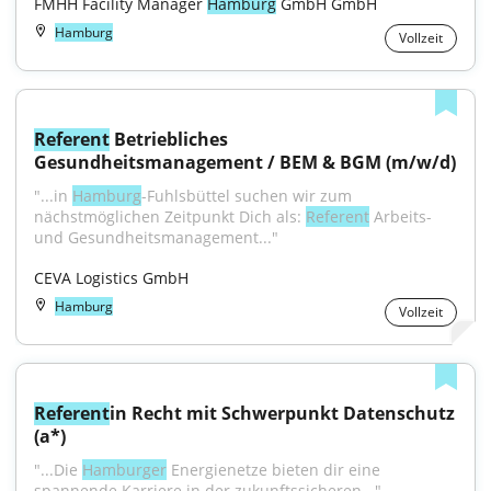
FMHH Facility Manager 
Hamburg
 GmbH GmbH
Hamburg
Vollzeit
Referent
 Betriebliches 
Gesundheitsmanagement / BEM & BGM (m/w/d)
"...in 
Hamburg
-Fuhlsbüttel suchen wir zum 
nächstmöglichen Zeitpunkt Dich als: 
Referent
 Arbeits- 
und Gesundheitsmanagement..."
CEVA Logistics GmbH
Hamburg
Vollzeit
Referent
in Recht mit Schwerpunkt Datenschutz 
(a*)
"...Die 
Hamburger
 Energienetze bieten dir eine 
spannende Karriere in der zukunftssicheren..."