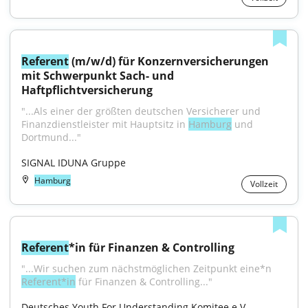
Referent
 (m/w/d) für Konzernversicherungen 
mit Schwerpunkt Sach- und 
Haftpflichtversicherung
"...Als einer der größten deutschen Versicherer und 
Finanzdienstleister mit Hauptsitz in 
Hamburg
 und 
Dortmund..."
SIGNAL IDUNA Gruppe
Hamburg
Vollzeit
Referent
*in für Finanzen & Controlling
"...Wir suchen zum nächstmöglichen Zeitpunkt eine*n 
Referent*in
 für Finanzen & Controlling..."
Deutsches Youth For Understanding Komitee e.V.