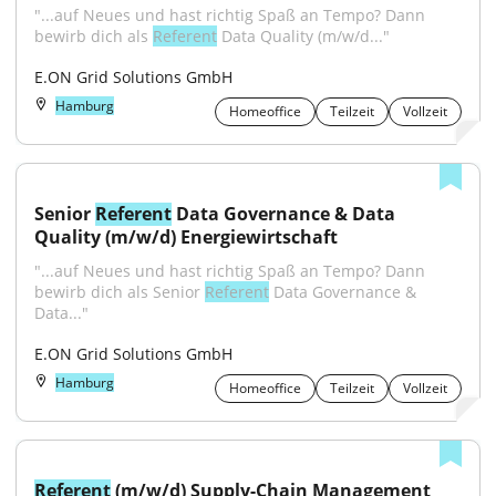
"...auf Neues und hast richtig Spaß an Tempo? Dann 
bewirb dich als 
Referent
 Data Quality (m/w/d..."
E.ON Grid Solutions GmbH
Hamburg
Homeoffice
Teilzeit
Vollzeit
Senior 
Referent
 Data Governance & Data 
Quality (m/w/d) Energiewirtschaft
"...auf Neues und hast richtig Spaß an Tempo? Dann 
bewirb dich als Senior 
Referent
 Data Governance & 
Data..."
E.ON Grid Solutions GmbH
Hamburg
Homeoffice
Teilzeit
Vollzeit
Referent
 (m/w/d) Supply-Chain Management