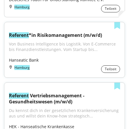
Hamburg
Teilzeit
Referent
*in Risikomanagement (m/w/d)
Von Business Intelligence bis Logistik. Von E-Commerce 
bis Finanzdienstleistungen. Vom Startup bis...
Hanseatic Bank
Hamburg
Teilzeit
Referent
 Vertriebsmanagement - 
Gesundheitswesen (m/w/d)
Du kennst dich in der gesetzlichen Krankenversicherung 
aus und willst dein Know-how strategisch...
HEK - Hanseatische Krankenkasse