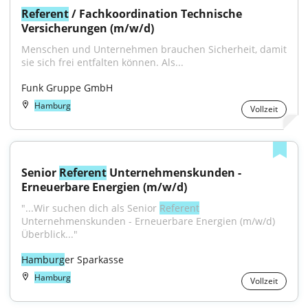
Referent
 / Fachkoordination Technische 
Versicherungen (m/w/d)
Menschen und Unternehmen brauchen Sicherheit, damit 
sie sich frei entfalten können. Als...
Funk Gruppe GmbH
Hamburg
Vollzeit
Senior 
Referent
 Unternehmenskunden - 
Erneuerbare Energien (m/w/d)
"...Wir suchen dich als Senior 
Referent
Unternehmenskunden - Erneuerbare Energien (m/w/d) 
Überblick..."
Hamburg
er Sparkasse
Hamburg
Vollzeit