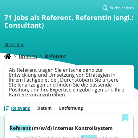
Suche ändern
71
Jobs als Referent, Referentin (engl.:
Consultant)
Alle Filter
>
Bremen
>
Referent
Als Referent tragen Sie entscheidend zur
Entwicklung und Umsetzung von Strategien in
Ihrem Fachgebiet bei. Durchstöbern Sie unsere
Stellenanzeigen und finden Sie die passende
Position, um Ihre Expertise einzubringen und Ihre
Karriere voranzutreiben.
Relevanz
Datum
Entfernung
Referent
 (m/w/d) Internes Kontrollsystem
"...Als größte Vermieterin im Land 
Bremen
 geben wir 