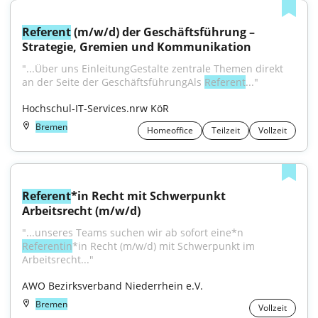
Referent
 (m/w/d) der Geschäftsführung – 
Strategie, Gremien und Kommunikation
"...Über uns EinleitungGestalte zentrale Themen direkt 
an der Seite der GeschäftsführungAls 
Referent
..."
Hochschul-IT-Services.nrw KöR
Bremen
Homeoffice
Teilzeit
Vollzeit
Referent
*in Recht mit Schwerpunkt 
Arbeitsrecht (m/w/d)
"...unseres Teams suchen wir ab sofort eine*n 
Referentin
*in Recht (m/w/d) mit Schwerpunkt im 
Arbeitsrecht..."
AWO Bezirksverband Niederrhein e.V.
Bremen
Vollzeit