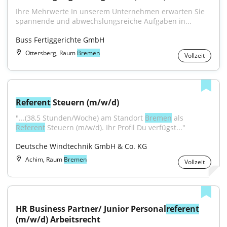
Ihre Mehrwerte In unserem Unternehmen erwarten Sie 
spannende und abwechslungsreiche Aufgaben in...
Buss Fertiggerichte GmbH
Ottersberg, Raum
Bremen
Vollzeit
Referent
 Steuern (m/w/d)
"...(38,5 Stunden/Woche) am Standort 
Bremen
 als 
Referent
 Steuern (m/w/d). Ihr Profil Du verfügst..."
Deutsche Windtechnik GmbH & Co. KG
Achim, Raum
Bremen
Vollzeit
HR Business Partner/ Junior Personal
referent
(m/w/d) Arbeitsrecht