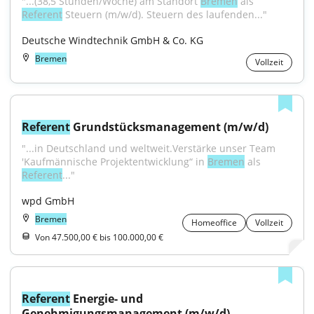
"...(38,5 Stunden/Woche) am Standort 
Bremen
 als 
Referent
 Steuern (m/w/d). Steuern des laufenden..."
Deutsche Windtechnik GmbH & Co. KG
Bremen
Vollzeit
Referent
 Grundstücksmanagement (m/w/d)
"...in Deutschland und weltweit.Verstärke unser Team 
'Kaufmännische Projektentwicklung“ in 
Bremen
 als 
Referent
..."
wpd GmbH
Bremen
Homeoffice
Vollzeit
Von 47.500,00 € bis 100.000,00 €
Referent
 Energie- und 
Genehmigungsmanagement (m/w/d)