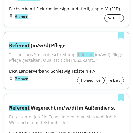
Fachverband Elektronikdesign und -fertigung e. V. (FED)
Bremen
Vollzeit
Referent
 (m/w/d) Pflege
"...Über uns Stellenbeschreibung:
Referent
 (m/w/d) Pflege 
Pflege gestalten. Qualität sichern. Zukunft..."
DRK Landesverband Schleswig-Holstein e.V.
Bremen
Homeoffice
Teilzeit
Referent
 Wegerecht (m/w/d) Im Außendienst
Details zum Job Ein Team, in dem man sich wohlfühlt: 
Wir sind ein mittelständisches...