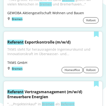
vielen Menschen in 
Bremen
 und Bremerhaven..."
GEWOBA Aktiengesellschaft Wohnen und Bauen
Bremen
Vollzeit
Referent
 Exportkontrolle (m/w/d)
TKMS steht für herausragende Ingenieurskunst und 
Innovationskraft im Überwasser- und...
TKMS GmbH
Bremen
Homeoffice
Vollzeit
Referent
 Vertragsmanagement (m/w/d) 
Erneuerbare Energien
"...„Projekteinkauf“ in 
Bremen
 als 
Referent