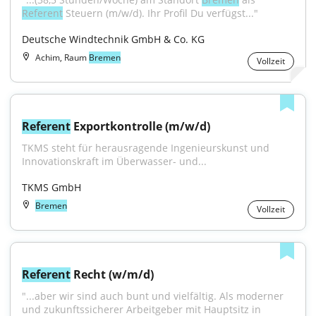
Referent
 Steuern (m/w/d). Ihr Profil Du verfügst..."
Deutsche Windtechnik GmbH & Co. KG
Achim, Raum
Bremen
Vollzeit
Referent
 Exportkontrolle (m/w/d)
TKMS steht für herausragende Ingenieurskunst und 
Innovationskraft im Überwasser- und...
TKMS GmbH
Bremen
Vollzeit
Referent
 Recht (w/m/d)
"...aber wir sind auch bunt und vielfältig. Als moderner 
und zukunftssicherer Arbeitgeber mit Hauptsitz in 