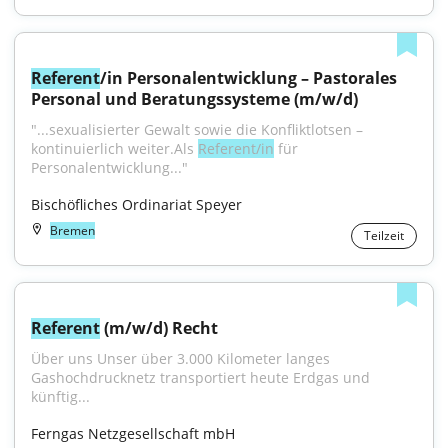
Referent
/in Personalentwicklung – Pastorales 
Personal und Beratungssysteme (m/w/d)
"...sexualisierter Gewalt sowie die Konfliktlotsen – 
kontinuierlich weiter.Als 
Referent/in
 für 
Personalentwicklung..."
Bischöfliches Ordinariat Speyer
Bremen
Teilzeit
Referent
 (m/w/d) Recht
Über uns Unser über 3.000 Kilometer langes 
Gashochdrucknetz transportiert heute Erdgas und 
künftig...
Ferngas Netzgesellschaft mbH