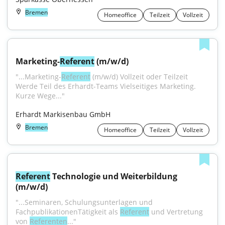
Bremen
Homeoffice
Teilzeit
Vollzeit
Marketing-
Referent
 (m/w/d)
"...Marketing-
Referent
 (m/w/d) Vollzeit oder Teilzeit 
Werde Teil des Erhardt-Teams Vielseitiges Marketing. 
Kurze Wege..."
Erhardt Markisenbau GmbH
Bremen
Homeoffice
Teilzeit
Vollzeit
Referent
 Technologie und Weiterbildung 
(m/w/d)
"...Seminaren, Schulungsunterlagen und 
FachpublikationenTätigkeit als 
Referent
 und Vertretung 
von 
Referenten
..."