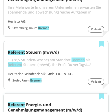
Ihre Mehrwerte In unserem Unternehmen erwarten Sie 
spannende und abwechslungsreiche Aufgaben in...
Heristo AG
Ottersberg, Raum
Bremen
Vollzeit
Referent
 Steuern (m/w/d)
"...(38,5 Stunden/Woche) am Standort 
Bremen
 als 
Referent
 Steuern (m/w/d). Ihr Profil Du verfügst..."
Deutsche Windtechnik GmbH & Co. KG
Stuhr, Raum
Bremen
Vollzeit
Referent
 Energie- und 
Genehmigungsmanagement (m/w/d)