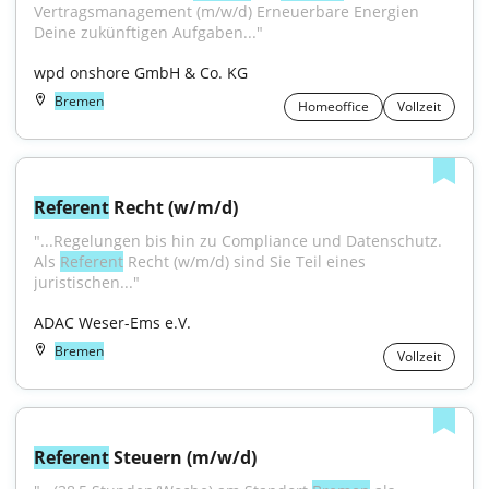
Vertragsmanagement (m/w/d) Erneuerbare Energien 
Deine zukünftigen Aufgaben..."
wpd onshore GmbH & Co. KG
Bremen
Homeoffice
Vollzeit
Referent
 Recht (w/m/d)
"...Regelungen bis hin zu Compliance und Datenschutz. 
Als 
Referent
 Recht (w/m/d) sind Sie Teil eines 
juristischen..."
ADAC Weser-Ems e.V.
Bremen
Vollzeit
Referent
 Steuern (m/w/d)