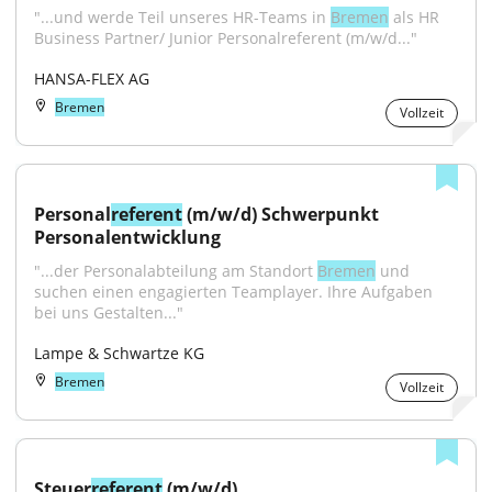
"...und werde Teil unseres HR-Teams in 
Bremen
 als HR 
Business Partner/ Junior Personalreferent (m/w/d..."
HANSA-FLEX AG
Bremen
Vollzeit
Personal
referent
 (m/w/d) Schwerpunkt 
Personalentwicklung
"...der Personalabteilung am Standort 
Bremen
 und 
suchen einen engagierten Teamplayer. Ihre Aufgaben 
bei uns Gestalten..."
Lampe & Schwartze KG
Bremen
Vollzeit
Steuer
referent
 (m/w/d)