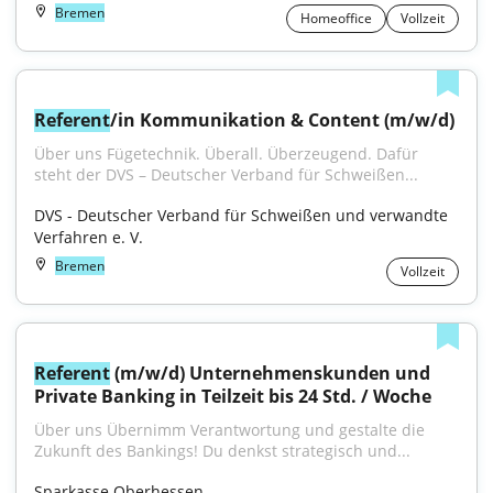
Bremen
Homeoffice
Vollzeit
Referent
/in Kommunikation & Content (m/w/d)
Über uns Fügetechnik. Überall. Überzeugend. Dafür 
steht der DVS – Deutscher Verband für Schweißen...
DVS - Deutscher Verband für Schweißen und verwandte 
Verfahren e. V.
Bremen
Vollzeit
Referent
 (m/w/d) Unternehmenskunden und 
Private Banking in Teilzeit bis 24 Std. / Woche
Über uns Übernimm Verantwortung und gestalte die 
Zukunft des Bankings! Du denkst strategisch und...
Sparkasse Oberhessen