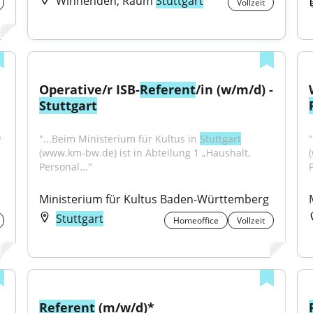
Winnenden, Raum
Stuttgart
Vollzeit
Operative/r ISB-
Referent
/in (w/m/d) - 
Stuttgart
 
"...Beim Ministerium für Kultus in 
Stuttgart
(www.km-bw.de) ist in Abteilung 1 „Haushalt, 
Personal..."
P
Ministerium für Kultus Baden-Württemberg
Stuttgart
Homeoffice
Vollzeit
Referent
 (m/w/d)* 