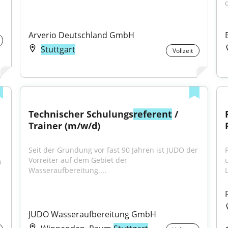
d
Arverio Deutschland GmbH
Stuttgart
Vollzeit
Technischer Schulungs
referent
 / 
Trainer (m/w/d)
Seit der Gründung vor fast 90 Jahren ist JUDO der 
Vorreiter auf dem Gebiet der 
 
Wasseraufbereitung....
JUDO Wasseraufbereitung GmbH