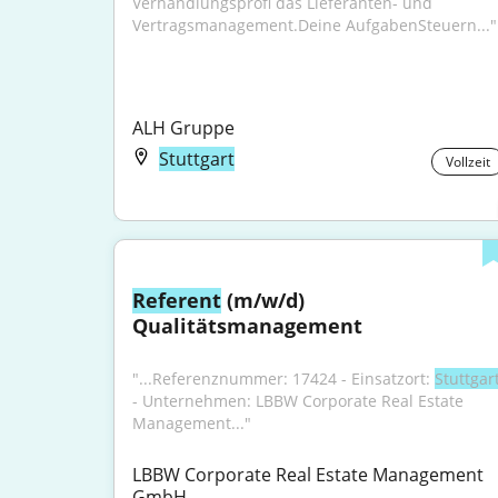
Verhandlungsprofi das Lieferanten- und 
Vertragsmanagement.Deine AufgabenSteuern..."
ALH Gruppe
Stuttgart
Vollzeit
Referent
 (m/w/d) 
Qualitätsmanagement
"...Referenznummer: 17424 - Einsatzort: 
Stuttgar
- Unternehmen: LBBW Corporate Real Estate 
Management..."
LBBW Corporate Real Estate Management 
GmbH