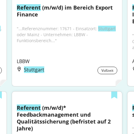
Referent
 (m/w/d) im Bereich Export 
Finance
t
, 
"...Referenznummer: 17671 - Einsatzort: 
Stuttgart
oder Mainz - Unternehmen: LBBW - 
Funktionsbereich..."
LBBW
Stuttgart
Vollzeit
Referent
 (m/w/d)* 
Feedbackmanagement und 
Qualitätssicherung (befristet auf 2 
Jahre)
"