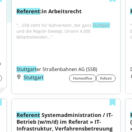
Referent
:in Arbeitsrecht
"...SSB steht für Nahverkehr, der ganz 
Stuttgart
"
und die Region bewegt. Unsere 4.000 
Mitarbeitenden..."
 
Stuttgart
er Straßenbahnen AG (SSB)
Stuttgart
Homeoffice
Vollzeit
Referent
 Systemadministration / IT-
Betrieb (w/m/d) im Referat » IT-
Infrastruktur, Verfahrensbetreuung 