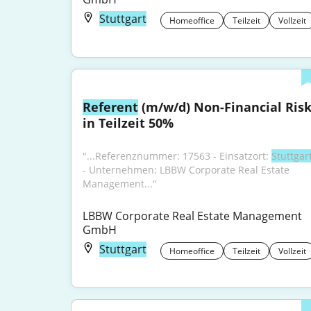
Stuttgart
Homeoffice
Teilzeit
Vollzeit
Referent
 (m/w/d) Non-Financial Risk
in Teilzeit 50%
"...Referenznummer: 17563 - Einsatzort: 
Stuttgar
- Unternehmen: LBBW Corporate Real Estate 
Management..."
LBBW Corporate Real Estate Management 
GmbH
Stuttgart
Homeoffice
Teilzeit
Vollzeit