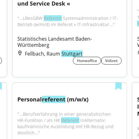
und Service Desk «
"...LBesGBW 
Referent
 Systemadministration / IT-
Betrieb (w/m/d) im Referat » IT-Infrastruktur..."
Statistisches Landesamt Baden-
Württemberg
Fellbach, Raum
Stuttgart
Homeoffice
Vollzeit
Personal
referent
 (m/w/x)
"...Berufserfahrung in einer generalistischen 
HR‑Funktion / als HR 
Referent
:inAlternativ: 
kaufmännische Ausbildung mit HR‑Bezug und 
deutlich..."