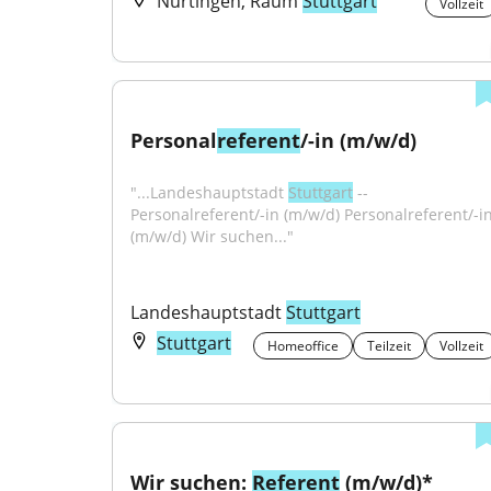
Nürtingen, Raum
Stuttgart
Vollzeit
Personal
referent
/-in (m/w/d)
"...Landeshauptstadt 
Stuttgart
 -- 
Personalreferent/-in (m/w/d) Personalreferent/-in
(m/w/d) Wir suchen..."
Landeshauptstadt 
Stuttgart
Stuttgart
Homeoffice
Teilzeit
Vollzeit
Wir suchen: 
Referent
 (m/w/d)* 