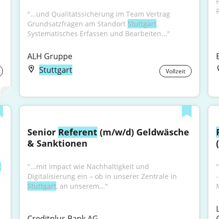
P
R
"...und Qualitätssicherung im Team Vertrag 
Grundsatzfragen am Standort 
Stuttgart
. 
Systematisches Erfassen und Bearbeiten..."
ALH Gruppe
Stuttgart
Vollzeit
Senior 
Referent
 (m/w/d) Geldwäsche 
& Sanktionen
t
"...mit Impact wie Nachhaltigkeit und 
Digitalisierung ein – ob in unserer Zentrale in 
Stuttgart
, an unserem..."
Creditplus Bank AG