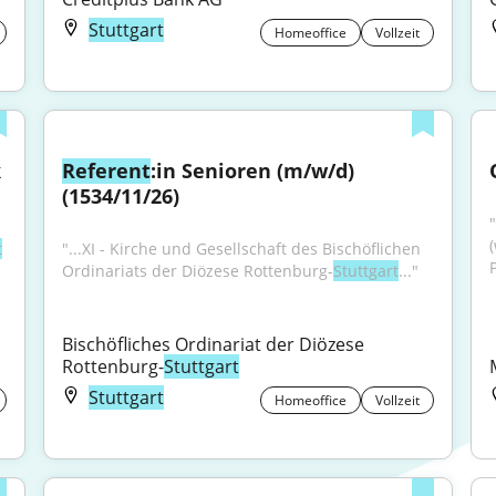
Stuttgart
Homeoffice
Vollzeit
 
Referent
:in Senioren (m/w/d) 
(1534/11/26)
t
"...XI - Kirche und Gesellschaft des Bischöflichen 
P
Ordinariats der Diözese Rottenburg-
Stuttgart
..."
Bischöfliches Ordinariat der Diözese 
Rottenburg-
Stuttgart
Stuttgart
Homeoffice
Vollzeit