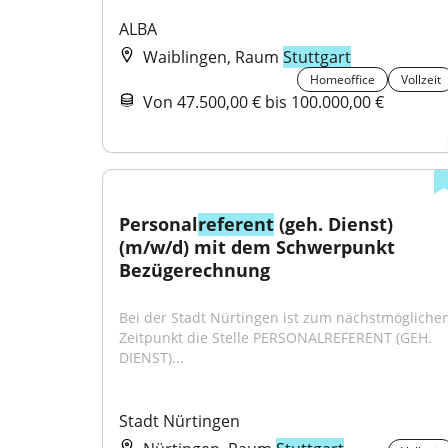
ALBA
Waiblingen, Raum
Stuttgart
Homeoffice
Vollzeit
Von 47.500,00 € bis 100.000,00 €
Personal
referent
 (geh. Dienst) 
(m/w/d) mit dem Schwerpunkt 
Bezügerechnung
Bei der Stadt Nürtingen ist zum nächstmöglichen
Zeitpunkt die Stelle PERSONALREFERENT (GEH. 
DIENST)...
Stadt Nürtingen