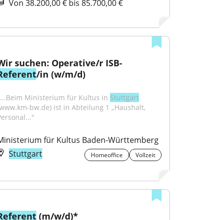
Von 38.200,00 € bis 85.700,00 €
Wir suchen: Operative/r ISB-
Referent
/in (w/m/d)
"...Beim Ministerium für Kultus in 
Stuttgart
(www.km-bw.de) ist in Abteilung 1 „Haushalt, 
ersonal..."
Ministerium für Kultus Baden-Württemberg
Stuttgart
Homeoffice
Vollzeit
Referent
 (m/w/d)* 