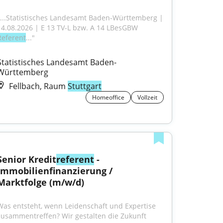
"...Statistisches Landesamt Baden-Württemberg | 
14.08.2026 | E 13 TV-L bzw. A 14 LBesGBW 
Referent
..."
Statistisches Landesamt Baden-
Württemberg
Fellbach, Raum
Stuttgart
Homeoffice
Vollzeit
Senior Kredit
referent
 - 
Immobilienfinanzierung / 
Marktfolge (m/w/d)
Was entsteht, wenn Leidenschaft und Expertise 
zusammentreffen? Wir gestalten die Zukunft 