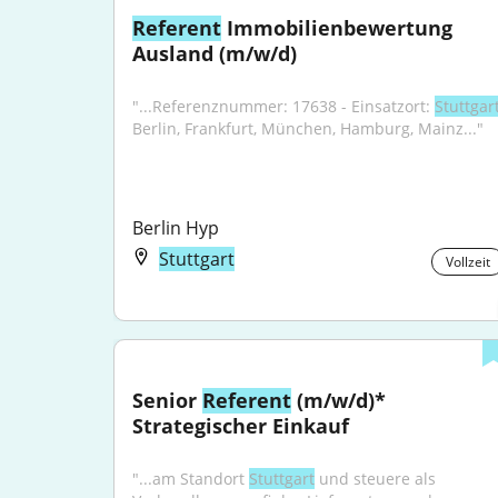
Referent
 Immobilienbewertung 
Ausland (m/w/d)
"...Referenznummer: 17638 - Einsatzort: 
Stuttgar
Berlin, Frankfurt, München, Hamburg, Mainz..."
Berlin Hyp
Stuttgart
Vollzeit
Senior 
Referent
 (m/w/d)* 
Strategischer Einkauf
"...am Standort 
Stuttgart
 und steuere als 