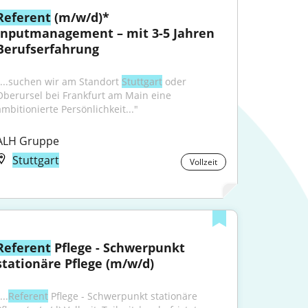
Referent
 (m/w/d)* 
Inputmanagement – mit 3-5 Jahren 
Berufserfahrung
"...suchen wir am Standort 
Stuttgart
 oder 
Oberursel bei Frankfurt am Main eine 
ambitionierte Persönlichkeit..."
ALH Gruppe
Stuttgart
Vollzeit
Referent
 Pflege - Schwerpunkt 
stationäre Pflege (m/w/d)
...
Referent
 Pflege - Schwerpunkt stationäre 