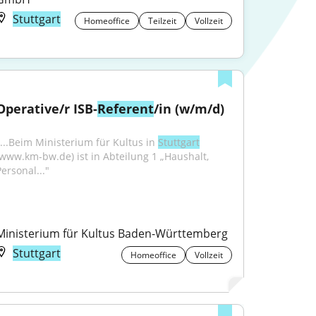
Stuttgart
Homeoffice
Teilzeit
Vollzeit
Operative/r ISB-
Referent
/in (w/m/d)
"...Beim Ministerium für Kultus in 
Stuttgart
(www.km-bw.de) ist in Abteilung 1 „Haushalt, 
ersonal..."
Ministerium für Kultus Baden-Württemberg
Stuttgart
Homeoffice
Vollzeit