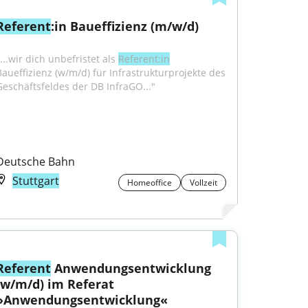
Referent
:in Baueffizienz (m/w/d)
...wir dich unbefristet als 
Referent:in
Baueffizienz (w/m/d) für Infrastrukturprojekte des 
Geschäftsfeldes der DB InfraGO..."
Deutsche Bahn
Stuttgart
Homeoffice
Vollzeit
Referent
 Anwendungsentwicklung 
(w/m/d) im Referat 
»Anwendungsentwicklung«