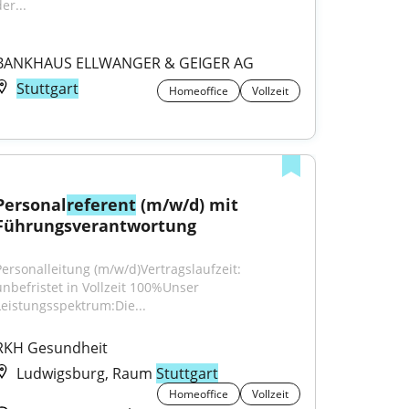
er...
BANKHAUS ELLWANGER & GEIGER AG
Stuttgart
Homeoffice
Vollzeit
Personal
referent
 (m/w/d) mit 
Führungsverantwortung
Personalleitung (m/w/d)Vertragslaufzeit: 
unbefristet in Vollzeit 100%Unser 
Leistungsspektrum:Die...
RKH Gesundheit
Ludwigsburg, Raum
Stuttgart
Homeoffice
Vollzeit