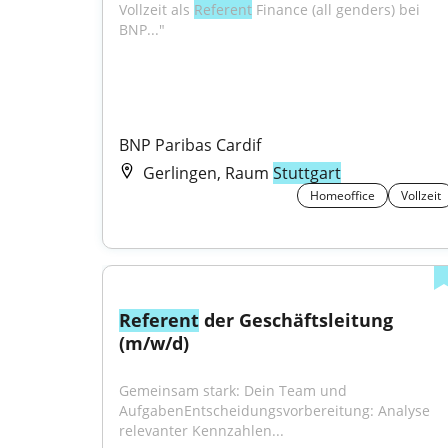
Vollzeit als 
Referent
 Finance (all genders) bei 
BNP..."
BNP Paribas Cardif
Gerlingen, Raum
Stuttgart
Homeoffice
Vollzeit
Referent
 der Geschäftsleitung 
(m/w/d)
Gemeinsam stark: Dein Team und 
AufgabenEntscheidungsvorbereitung: Analyse 
relevanter Kennzahlen...