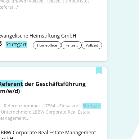
flege (m/w/d) Vollzeit, Teilzeit | unbefristet 
eferat..."
Evangelische Heimstiftung GmbH
Stuttgart
Homeoffice
Teilzeit
Vollzeit
Referent
 der Geschäftsführung 
(m/w/d)
"...Referenznummer: 17564 - Einsatzort: 
Stuttgart
- Unternehmen: LBBW Corporate Real Estate 
Management..."
LBBW Corporate Real Estate Management 
GmbH