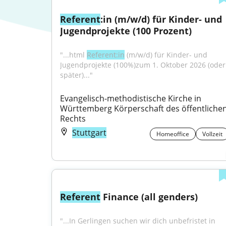
Referent
:in (m/w/d) für Kinder- und 
Jugendprojekte (100 Prozent)
"...html 
Referent:in
 (m/w/d) für Kinder- und 
Jugendprojekte (100%)zum 1. Oktober 2026 (oder 
später)..."
Evangelisch-methodistische Kirche in 
Württemberg Körperschaft des öffentlichen
Rechts
Stuttgart
Homeoffice
Vollzeit
Referent
 Finance (all genders)
"...In Gerlingen suchen wir dich unbefristet in 