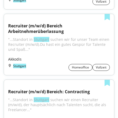
Stuttgart
Vollzeit
Recruiter (m/w/d) Bereich 
Arbeitnehmerüberlassung
"...Standort in 
Stuttgart
 suchen wir für unser Team einen 
Recruiter (m/w/d).Du hast ein gutes Gespür für Talente 
und Spaß..."
Akkodis
Stuttgart
Homeoffice
Vollzeit
Recruiter (m/w/d) Bereich: Contracting
"...Standort in 
Stuttgart
 suchen wir einen Recruiter 
(m/w/d), der hauptsächlich nach Talenten sucht, die als 
Freelancer..."