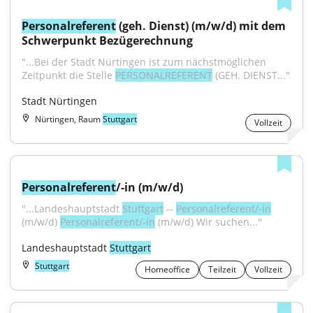
Personalreferent
 (geh. Dienst) (m/w/d) mit dem 
Schwerpunkt Bezügerechnung
"...Bei der Stadt Nürtingen ist zum nächstmöglichen 
Zeitpunkt die Stelle 
PERSONALREFERENT
 (GEH. DIENST..."
Stadt Nürtingen
Nürtingen, Raum
Stuttgart
Vollzeit
Personalreferent
/-in (m/w/d)
"...Landeshauptstadt 
Stuttgart
 -- 
Personalreferent/-in
(m/w/d) 
Personalreferent/-in
 (m/w/d) Wir suchen..."
Landeshauptstadt 
Stuttgart
Stuttgart
Homeoffice
Teilzeit
Vollzeit