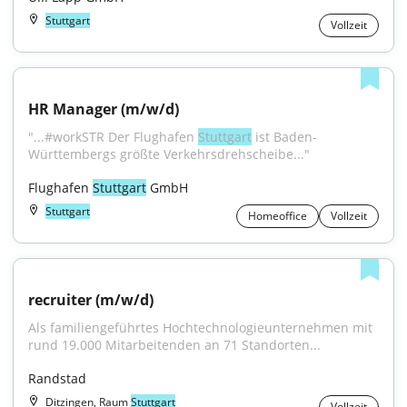
Stuttgart
Vollzeit
HR Manager (m/w/d)
"...#workSTR Der Flughafen 
Stuttgart
 ist Baden-
Württembergs größte Verkehrsdrehscheibe..."
Flughafen 
Stuttgart
 GmbH
Stuttgart
Homeoffice
Vollzeit
recruiter (m/w/d)
Als familiengeführtes Hochtechnologieunternehmen mit 
rund 19.000 Mitarbeitenden an 71 Standorten...
Randstad
Ditzingen, Raum
Stuttgart
Vollzeit