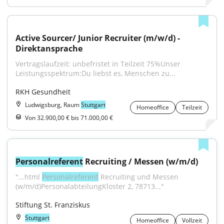
Active Sourcer/ Junior Recruiter (m/w/d) - 
Direktansprache
Vertragslaufzeit: unbefristet in Teilzeit 75%Unser 
Leistungsspektrum:Du liebst es, Menschen zu...
RKH Gesundheit
Ludwigsburg, Raum
Stuttgart
Homeoffice
Teilzeit
Von 32.900,00 € bis 71.000,00 €
Personalreferent
 Recruiting / Messen (w/m/d)
"...html 
Personalreferent
 Recruiting und Messen 
(w/m/d)PersonalabteilungKloster 2, 78713..."
Stiftung St. Franziskus
Stuttgart
Homeoffice
Vollzeit