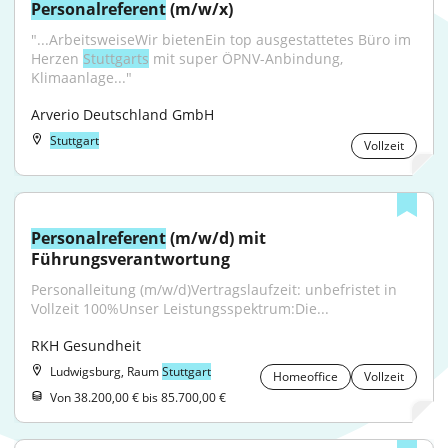
Personalreferent
 (m/w/x)
"...ArbeitsweiseWir bietenEin top ausgestattetes Büro im 
Herzen 
Stuttgarts
 mit super ÖPNV-Anbindung, 
Klimaanlage..."
Arverio Deutschland GmbH
Stuttgart
Vollzeit
Personalreferent
 (m/w/d) mit 
Führungsverantwortung
Personalleitung (m/w/d)Vertragslaufzeit: unbefristet in 
Vollzeit 100%Unser Leistungsspektrum:Die...
RKH Gesundheit
Ludwigsburg, Raum
Stuttgart
Homeoffice
Vollzeit
Von 38.200,00 € bis 85.700,00 €