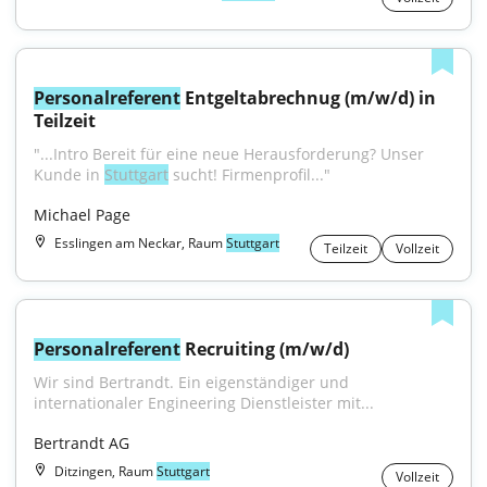
Personalreferent
 Entgeltabrechnug (m/w/d) in 
Teilzeit
"...Intro Bereit für eine neue Herausforderung? Unser 
Kunde in 
Stuttgart
 sucht! Firmenprofil..."
Michael Page
Esslingen am Neckar, Raum
Stuttgart
Teilzeit
Vollzeit
Personalreferent
 Recruiting (m/w/d)
Wir sind Bertrandt. Ein eigenständiger und 
internationaler Engineering Dienstleister mit...
Bertrandt AG
Ditzingen, Raum
Stuttgart
Vollzeit