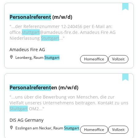
Personalreferent
 (m/w/d)
"...der Referenznummer 12-240456 per E-Mail an: 
office.
stuttgart
@amadeus-fire.de. Amadeus Fire AG 
Niederlassung 
Stuttgart
..."
Amadeus Fire AG
Leonberg, Raum
Stuttgart
Homeoffice
Vollzeit
Personalreferent
en (m/w/d)
"...uns über die Bewerbung von Menschen, die zur 
Stuttgart
 OM2..."
DIS AG Germany
Esslingen am Neckar, Raum
Stuttgart
Homeoffice
Vollzeit