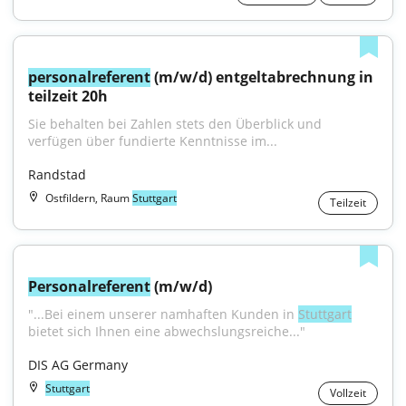
personalreferent
 (m/w/d) entgeltabrechnung in 
teilzeit 20h
Sie behalten bei Zahlen stets den Überblick und 
verfügen über fundierte Kenntnisse im...
Randstad
Ostfildern, Raum
Stuttgart
Teilzeit
Personalreferent
 (m/w/d)
"...Bei einem unserer namhaften Kunden in 
Stuttgart
bietet sich Ihnen eine abwechslungsreiche..."
DIS AG Germany
Stuttgart
Vollzeit