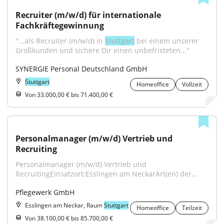
Recruiter (m/w/d) für internationale 
Fachkräftegewinnung
"...als Recruiter (m/w/d) in 
Stuttgart
 bei einem unserer 
Großkunden und sichere Dir einen unbefristeten..."
SYNERGIE Personal Deutschland GmbH
Stuttgart
Homeoffice
Vollzeit
Von 33.000,00 € bis 71.400,00 €
Personalmanager (m/w/d) Vertrieb und 
Recruiting
Personalmanager (m/w/d) Vertrieb und 
RecruitingEinsatzort:Esslingen am NeckarArt(en) der...
Pflegewerk GmbH
Esslingen am Neckar, Raum
Stuttgart
Homeoffice
Teilzeit
Von 38.100,00 € bis 85.700,00 €