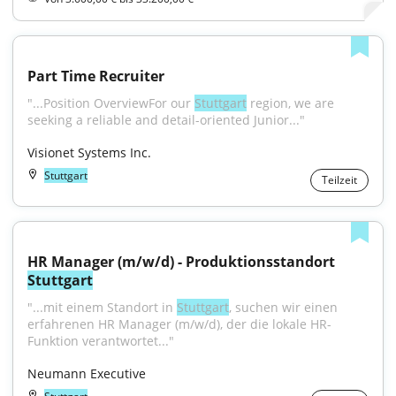
Part Time Recruiter
"...Position OverviewFor our 
Stuttgart
 region, we are 
seeking a reliable and detail-oriented Junior..."
Visionet Systems Inc.
Stuttgart
Teilzeit
HR Manager (m/w/d) - Produktionsstandort 
Stuttgart
"...mit einem Standort in 
Stuttgart
, suchen wir einen 
erfahrenen HR Manager (m/w/d), der die lokale HR-
Funktion verantwortet..."
Neumann Executive