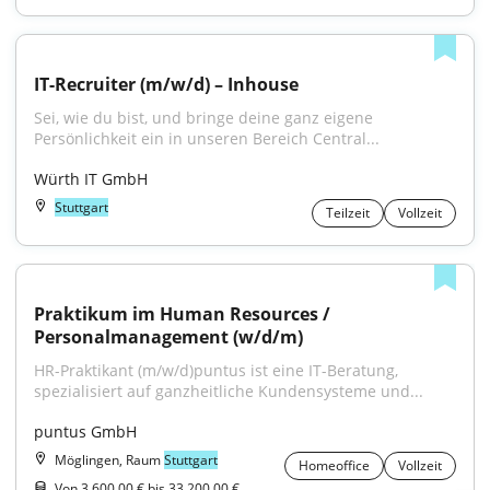
IT-Recruiter (m/w/d) – Inhouse
Sei, wie du bist, und bringe deine ganz eigene 
Persönlichkeit ein in unseren Bereich Central...
Würth IT GmbH
Stuttgart
Teilzeit
Vollzeit
Praktikum im Human Resources / 
Personalmanagement (w/d/m)
HR-Praktikant (m/w/d)puntus ist eine IT-Beratung, 
spezialisiert auf ganzheitliche Kundensysteme und...
puntus GmbH
Möglingen, Raum
Stuttgart
Homeoffice
Vollzeit
Von 3.600,00 € bis 33.200,00 €