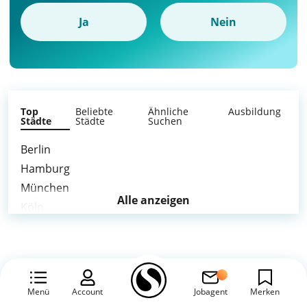
Ja
Nein
Top
Beliebte
Ähnliche
Ausbildung
Städte
Städte
Suchen
Berlin
Hamburg
München
Alle anzeigen
Köln
Frankfurt am Main
Düsseldorf
Leipzig
Dortmund
Menü
Account
Jobagent
Merken
Essen