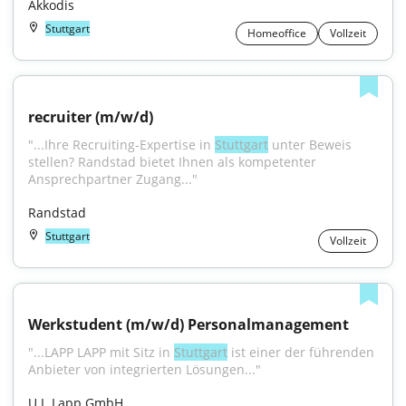
Akkodis
Stuttgart
Homeoffice
Vollzeit
recruiter (m/w/d)
"...Ihre Recruiting-Expertise in 
Stuttgart
 unter Beweis 
stellen? Randstad bietet Ihnen als kompetenter 
Ansprechpartner Zugang..."
Randstad
Stuttgart
Vollzeit
Werkstudent (m/w/d) Personalmanagement
"...LAPP LAPP mit Sitz in 
Stuttgart
 ist einer der führenden 
Anbieter von integrierten Lösungen..."
U.I. Lapp GmbH