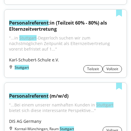
Personalreferent
:in (Teilzeit 60% - 80%) als 
Elternzeitvertretung
"...in 
Stuttgart
-Degerloch suchen wir zum 
nächstmöglichen Zeitpunkt als Elternzeitvertretung 
vorerst befristet auf 1..."
Karl-Schubert-Schule e.V.
Stuttgart
Teilzeit
Vollzeit
Personalreferent
 (m/w/d)
"...Bei einem unserer namhaften Kunden in 
Stuttgart
bietet sich diese interessante Perspektive..."
DIS AG Germany
Korntal-Münchingen, Raum
Stuttgart
Vollzeit