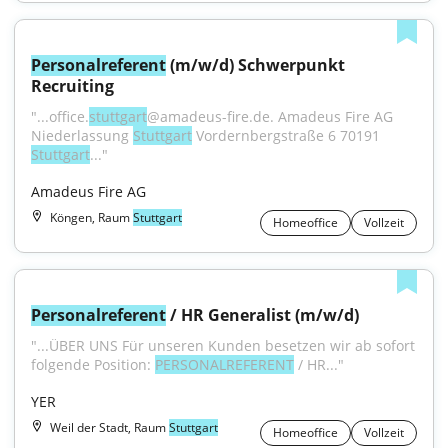
Personalreferent
 (m/w/d) Schwerpunkt 
Recruiting
"...office.
stuttgart
@amadeus-fire.de. Amadeus Fire AG 
Niederlassung 
Stuttgart
 Vordernbergstraße 6 70191 
Stuttgart
..."
Amadeus Fire AG
Köngen, Raum
Stuttgart
Homeoffice
Vollzeit
Personalreferent
 / HR Generalist (m/w/d)
"...ÜBER UNS Für unseren Kunden besetzen wir ab sofort 
folgende Position: 
PERSONALREFERENT
 / HR..."
YER
Weil der Stadt, Raum
Stuttgart
Homeoffice
Vollzeit