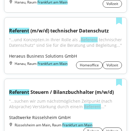
Hanau, Raum
Frankfurt am Main
Vollzeit
Referent
 (m/w/d) technischer Datenschutz
"...und Konzepten.In Ihrer Rolle als „
Referent
 technischer 
Datenschutz“ sind Sie für die Beratung und Begleitung..."
Heraeus Business Solutions GmbH
Hanau, Raum
Frankfurt am Main
Homeoffice
Vollzeit
Referent
 Steuern / Bilanzbuchhalter (m/w/d)
"...suchen wir zum nächstmöglichen Zeitpunkt (nach 
Absprache) Verstärkung durch eine/n 
Referent
..."
Stadtwerke Rüsselsheim GmbH
Rüsselsheim am Main, Raum
Frankfurt am Main