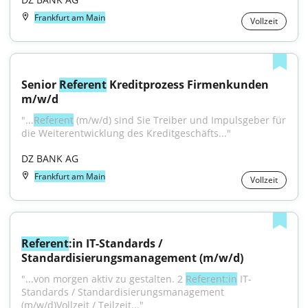
Frankfurt am Main
Vollzeit
Senior 
Referent
 Kreditprozess Firmenkunden 
m/w/d
"...
Referent
 (m/w/d) sind Sie Treiber und Impulsgeber für 
die Weiterentwicklung des Kreditgeschäfts..."
DZ BANK AG
Frankfurt am Main
Vollzeit
Referent
:in IT-Standards / 
Standardisierungsmanagement (m/w/d)
"...von morgen aktiv zu gestalten. 2 
Referent:in
 IT-
Standards / Standardisierungsmanagement 
(m/w/d)Vollzeit / Teilzeit..."