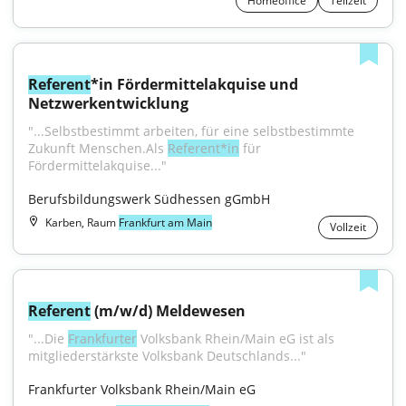
Homeoffice
Teilzeit
Referent
*in Fördermittelakquise und 
Netzwerkentwicklung
"...Selbstbestimmt arbeiten, für eine selbstbestimmte 
Zukunft Menschen.Als 
Referent*in
 für 
Fördermittelakquise..."
Berufsbildungswerk Südhessen gGmbH
Karben, Raum
Frankfurt am Main
Vollzeit
Referent
 (m/w/d) Meldewesen
"...Die 
Frankfurter
 Volksbank Rhein/Main eG ist als 
mitgliederstärkste Volksbank Deutschlands..."
Frankfurter Volksbank Rhein/Main eG