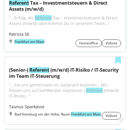
Referent
 Tax – Investmentsteuern & Direct 
Assets (m/w/d)
"...Erfolg. Als 
Referent
 Tax – Investmentsteuern & Direct 
Assets (m/w/d) übernimmst Du in unserem Team..."
Patrizia SE
Frankfurt am Main
Homeoffice
Vollzeit
(Senior-) 
Referent
 (m/w/d) IT-Risiko / IT-Security 
im Team IT-Steuerung
"...Sie uns gemeinsam ins Gespräch kommen - Wir 
freuen uns auf Sie!Werden Sie(Senior-) 
Referent
 (m/w/d) 
IT-Risiko..."
Taunus Sparkasse
Bad Homburg vor der Höhe, Raum
Frankfurt am Main
Vollzeit