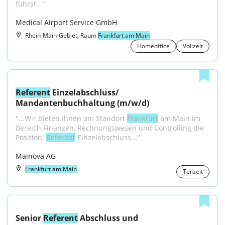
führst..."
Medical Airport Service GmbH
Rhein-Main-Gebiet, Raum
Frankfurt am Main
Homeoffice
Vollzeit
Referent
 Einzelabschluss/ 
Mandantenbuchhaltung (m/w/d)
"...Wir bieten Ihnen am Standort 
Frankfurt
 am Main im 
Bereich Finanzen, Rechnungswesen und Controlling die 
Position: 
Referent
 Einzelabschluss..."
Mainova AG
Frankfurt am Main
Teilzeit
Senior 
Referent
 Abschluss und 