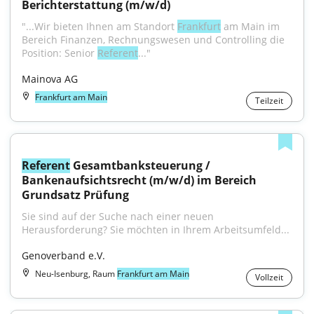
Berichterstattung (m/w/d)
"...Wir bieten Ihnen am Standort 
Frankfurt
 am Main im 
Bereich Finanzen, Rechnungswesen und Controlling die 
Position: Senior 
Referent
..."
Mainova AG
Frankfurt am Main
Teilzeit
Referent
 Gesamtbanksteuerung / 
Bankenaufsichtsrecht (m/w/d) im Bereich 
Grundsatz Prüfung
Sie sind auf der Suche nach einer neuen 
Herausforderung? Sie möchten in Ihrem Arbeitsumfeld...
Genoverband e.V.
Neu-Isenburg, Raum
Frankfurt am Main
Vollzeit