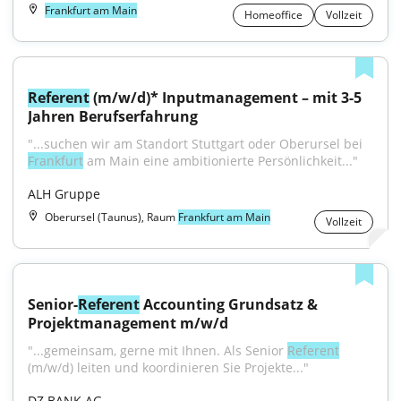
Frankfurt am Main
Homeoffice
Vollzeit
Referent
 (m/w/d)* Inputmanagement – mit 3-5 
Jahren Berufserfahrung
"...suchen wir am Standort Stuttgart oder Oberursel bei 
Frankfurt
 am Main eine ambitionierte Persönlichkeit..."
ALH Gruppe
Oberursel (Taunus), Raum
Frankfurt am Main
Vollzeit
Senior-
Referent
 Accounting Grundsatz & 
Projektmanagement m/w/d
"...gemeinsam, gerne mit Ihnen. Als Senior 
Referent
(m/w/d) leiten und koordinieren Sie Projekte..."
DZ BANK AG