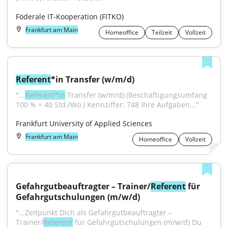
Föderale IT-Kooperation (FITKO)
Frankfurt am Main
Homeoffice
Teilzeit
Vollzeit
Referent
*in Transfer (w/m/d)
"...
Referent*in
 Transfer (w/m/d) (Beschäftigungsumfang 
100 % = 40 Std./Wo.) Kennziffer: 748 Ihre Aufgaben..."
Frankfurt University of Applied Sciences
Frankfurt am Main
Homeoffice
Vollzeit
Gefahrgutbeauftragter – Trainer/
Referent
 für 
Gefahrgutschulungen (m/w/d)
"...Zeitpunkt Dich als Gefahrgutbeauftragter – 
Trainer/
Referent
 für Gefahrgutschulungen (m/w/d) Du 