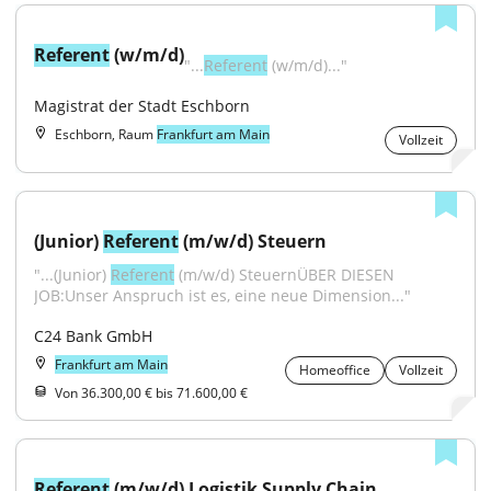
Referent
 (w/m/d)
"...
Referent
 (w/m/d)..."
Magistrat der Stadt Eschborn
Eschborn, Raum
Frankfurt am Main
Vollzeit
(Junior) 
Referent
 (m/w/d) Steuern
"...(Junior) 
Referent
 (m/w/d) SteuernÜBER DIESEN 
JOB:Unser Anspruch ist es, eine neue Dimension..."
C24 Bank GmbH
Frankfurt am Main
Homeoffice
Vollzeit
Von 36.300,00 € bis 71.600,00 €
Referent
 (m/w/d) Logistik Supply Chain 