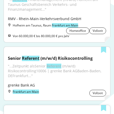
Taunus Geschäftsbereich Verkehrs- und 
Finanzmanagement..."
RMV - Rhein-Main-Verkehrsverbund GmbH
Hofheim am Taunus, Raum
Frankfurt am Main
Homeoffice
Vollzeit
Von 60.000,00 € bis 80.000,00 € pro Jahr
Senior 
Referent
 (m/w/d) Risikocontrolling
"...Zeitpunkt alsSenior 
Referent
 (m/w/d) 
Risikocontrolling10006 | grenke Bank AGBaden-Baden, 
DEFrankfurt..."
grenke Bank AG
Frankfurt am Main
Vollzeit