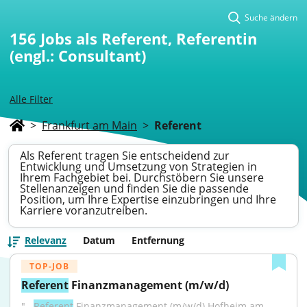
Suche ändern
156
Jobs als Referent, Referentin
(engl.: Consultant)
Alle Filter
>
Frankfurt am Main
>
Referent
Als Referent tragen Sie entscheidend zur
Entwicklung und Umsetzung von Strategien in
Ihrem Fachgebiet bei. Durchstöbern Sie unsere
Stellenanzeigen und finden Sie die passende
Position, um Ihre Expertise einzubringen und Ihre
Karriere voranzutreiben.
Relevanz
Datum
Entfernung
TOP-JOB
Referent
 Finanzmanagement (m/w/d)
"...
Referent
 Finanzmanagement (m/w/d) Hofheim am 