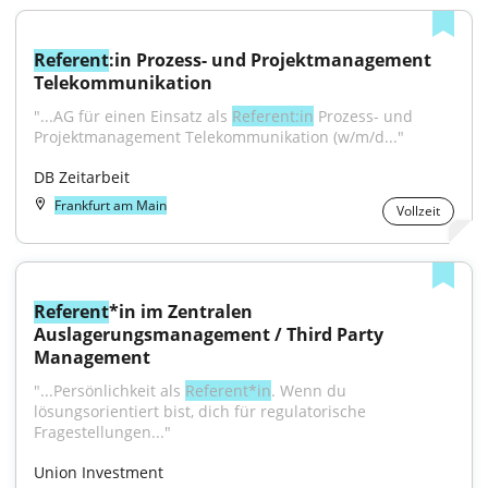
Referent
:in Prozess- und Projektmanagement 
Telekommunikation
"...AG für einen Einsatz als 
Referent:in
 Prozess- und 
Projektmanagement Telekommunikation (w/m/d..."
DB Zeitarbeit
Frankfurt am Main
Vollzeit
Referent
*in im Zentralen 
Auslagerungsmanagement / Third Party 
Management
"...Persönlichkeit als 
Referent*in
. Wenn du 
lösungsorientiert bist, dich für regulatorische 
Fragestellungen..."
Union Investment