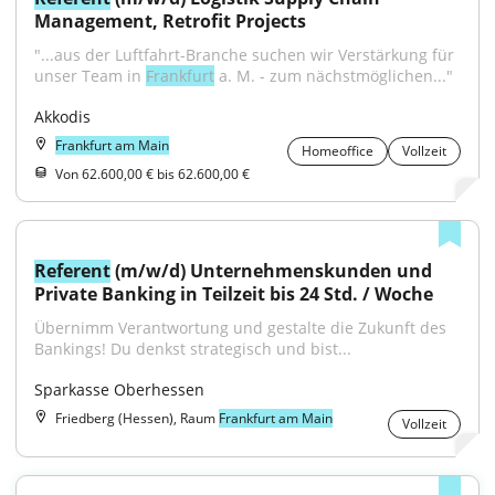
Management, Retrofit Projects
"...aus der Luftfahrt-Branche suchen wir Verstärkung für 
unser Team in 
Frankfurt
 a. M. - zum nächstmöglichen..."
Akkodis
Frankfurt am Main
Homeoffice
Vollzeit
Von 62.600,00 € bis 62.600,00 €
Referent
 (m/w/d) Unternehmenskunden und 
Private Banking in Teilzeit bis 24 Std. / Woche
Übernimm Verantwortung und gestalte die Zukunft des 
Bankings! Du denkst strategisch und bist...
Sparkasse Oberhessen
Friedberg (Hessen), Raum
Frankfurt am Main
Vollzeit