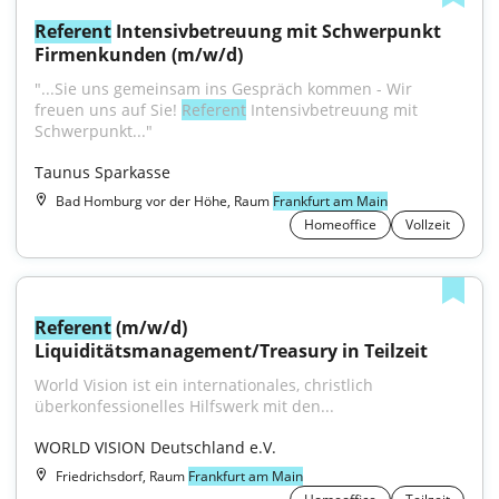
Referent
 Intensivbetreuung mit Schwerpunkt 
Firmenkunden (m/w/d)
"...Sie uns gemeinsam ins Gespräch kommen - Wir 
freuen uns auf Sie! 
Referent
 Intensivbetreuung mit 
Schwerpunkt..."
Taunus Sparkasse
Bad Homburg vor der Höhe, Raum
Frankfurt am Main
Homeoffice
Vollzeit
Referent
 (m/w/d) 
Liquiditätsmanagement/Treasury in Teilzeit
World Vision ist ein internationales, christlich 
überkonfessionelles Hilfswerk mit den...
WORLD VISION Deutschland e.V.
Friedrichsdorf, Raum
Frankfurt am Main