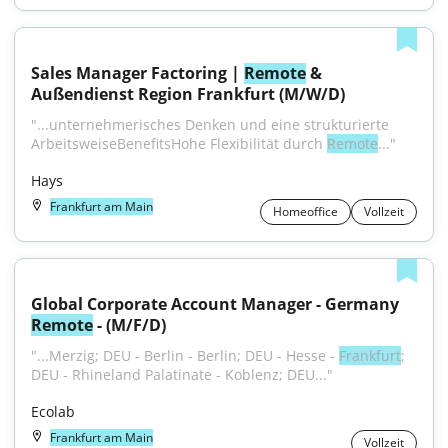
Sales Manager Factoring | 
Remote
 & 
Außendienst Region Frankfurt (M/W/D)
"...unternehmerisches Denken und eine strukturierte 
ArbeitsweiseBenefitsHohe Flexibilität durch 
Remote
..."
Hays
Frankfurt am Main
Homeoffice
Vollzeit
Global Corporate Account Manager - Germany 
Remote
 - (M/F/D)
"...Merzig; DEU - Berlin - Berlin; DEU - Hesse - 
Frankfurt
; 
DEU - Rhineland Palatinate - Koblenz; DEU..."
Ecolab
Frankfurt am Main
Vollzeit