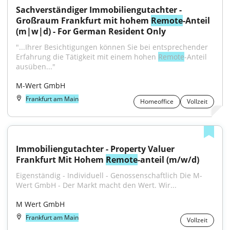
Sachverständiger Immobiliengutachter - 
Großraum Frankfurt mit hohem 
Remote
-Anteil 
(m|w|d) - For German Resident Only
"...Ihrer Besichtigungen können Sie bei entsprechender 
Erfahrung die Tätigkeit mit einem hohen 
Remote
-Anteil 
ausüben..."
M-Wert GmbH
Frankfurt am Main
Homeoffice
Vollzeit
Immobiliengutachter - Property Valuer 
Frankfurt Mit Hohem 
Remote
-anteil (m/w/d)
Eigenständig - Individuell - Genossenschaftlich Die M-
Wert GmbH - Der Markt macht den Wert. Wir...
M Wert GmbH
Frankfurt am Main
Vollzeit