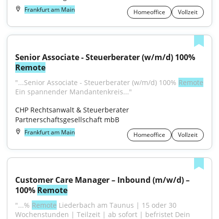
Frankfurt am Main
Homeoffice
Vollzeit
Senior Associate - Steuerberater (w/m/d) 100% 
Remote
"...Senior Associate - Steuerberater (w/m/d) 100% 
Remote
Ein spannender Mandantenkreis..."
CHP Rechtsanwalt & Steuerberater 
Partnerschaftsgesellschaft mbB
Frankfurt am Main
Homeoffice
Vollzeit
Customer Care Manager – Inbound (m/w/d) – 
100% 
Remote
"...% 
Remote
 Liederbach am Taunus | 15 oder 30 
Wochenstunden | Teilzeit | ab sofort | befristet Dein 