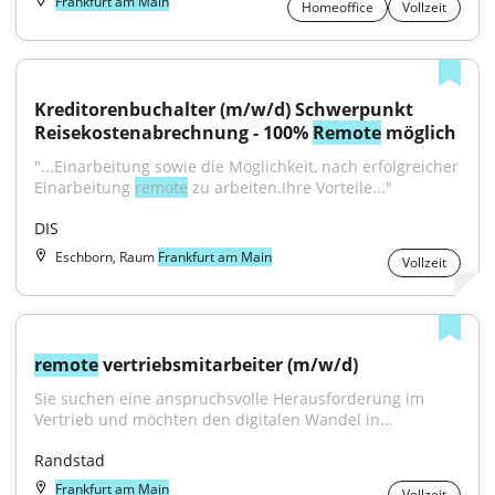
Frankfurt am Main
Homeoffice
Vollzeit
Kreditorenbuchalter (m/w/d) Schwerpunkt 
Reisekostenabrechnung - 100% 
Remote
 möglich
"...Einarbeitung sowie die Möglichkeit, nach erfolgreicher 
Einarbeitung 
remote
 zu arbeiten.Ihre Vorteile..."
DIS
Eschborn, Raum
Frankfurt am Main
Vollzeit
remote
 vertriebsmitarbeiter (m/w/d)
Sie suchen eine anspruchsvolle Herausforderung im 
Vertrieb und möchten den digitalen Wandel in...
Randstad
Frankfurt am Main
Vollzeit