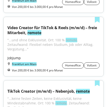
Frankfurt am Main
Homeoffice
Vollzeit
Von 200,00 € bis 3.000,00 € pro Monat
Video Creator für TikTok & Reels (m/w/d) – freie 
Mitarbeit, 
remote
"...und ohne Exklusivität. Ort: 100 % 
remote
. 
Zeitaufwand: Flexibel neben Studium, Job oder Alltag. 
Vergütung..."
JobJump
Frankfurt am Main
Homeoffice
Vollzeit
Von 200,00 € bis 3.000,00 € pro Monat
TikTok Creator (m/w/d) – Nebenjob, 
remote
"...keine festen Zeiten, keine Exklusivität, keine 
Mindestabnahme. Ort: 100 % 
remote
. Zeitaufwand: 