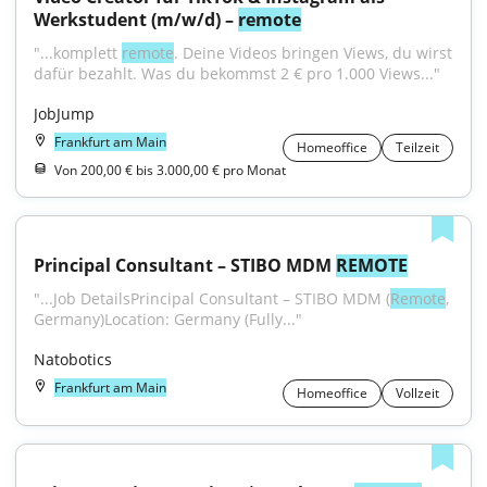
Werkstudent (m/w/d) – 
remote
"...komplett 
remote
. Deine Videos bringen Views, du wirst 
dafür bezahlt. Was du bekommst 2 € pro 1.000 Views..."
JobJump
Frankfurt am Main
Homeoffice
Teilzeit
Von 200,00 € bis 3.000,00 € pro Monat
Principal Consultant – STIBO MDM 
REMOTE
"...Job DetailsPrincipal Consultant – STIBO MDM (
Remote
, 
Germany)Location: Germany (Fully..."
Natobotics
Frankfurt am Main
Homeoffice
Vollzeit