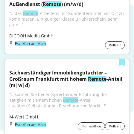
Außendienst (
Remote
) (m/w/d)
"...des 
Remote
-Arbeitens mit Kundenterminen vor Ort zu 
kombinieren. Ein gültiger Klasse B Führerschein, sehr 
gute..."
DIGOOH Media GmbH
Frankfurt am Main
Vollzeit
Sachverständiger Immobiliengutachter – 
Großraum Frankfurt mit hohem 
Remote
-Anteil 
(m|w|d)
"...können Sie bei entsprechender Erfahrung die 
Tätigkeit mit einem hohen 
Remote
-Anteil 
ausüben.Selbstständige Erstellung von Markt..."
M-Wert GmbH
Frankfurt am Main
Homeoffice
Vollzeit