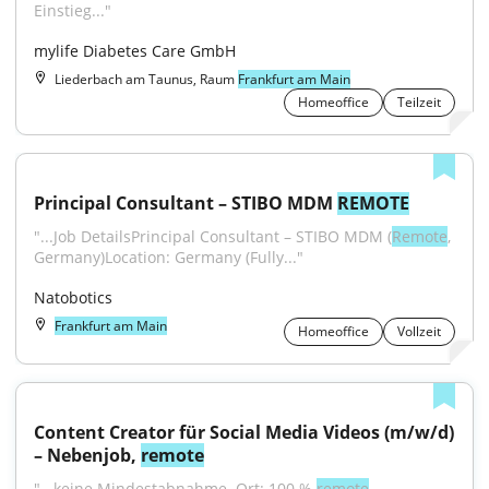
Einstieg..."
mylife Diabetes Care GmbH
Liederbach am Taunus, Raum
Frankfurt am Main
Homeoffice
Teilzeit
Principal Consultant – STIBO MDM 
REMOTE
"...Job DetailsPrincipal Consultant – STIBO MDM (
Remote
, 
Germany)Location: Germany (Fully..."
Natobotics
Frankfurt am Main
Homeoffice
Vollzeit
Content Creator für Social Media Videos (m/w/d) 
– Nebenjob, 
remote
"...keine Mindestabnahme. Ort: 100 % 
remote
. 