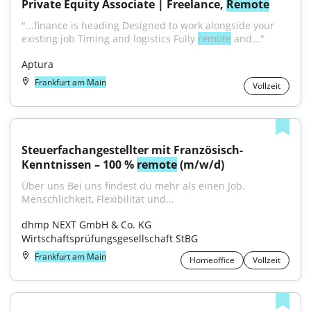
Private Equity Associate | Freelance, 
Remote
"...finance is heading Designed to work alongside your 
existing job Timing and logistics Fully 
remote
 and..."
Aptura
Frankfurt am Main
Vollzeit
Steuerfachangestellter mit Französisch-
Kenntnissen – 100 % 
remote
 (m/w/d)
Über uns Bei uns findest du mehr als einen Job. 
Menschlichkeit, Flexibilität und...
dhmp NEXT GmbH & Co. KG 
Wirtschaftsprüfungsgesellschaft StBG
Frankfurt am Main
Homeoffice
Vollzeit