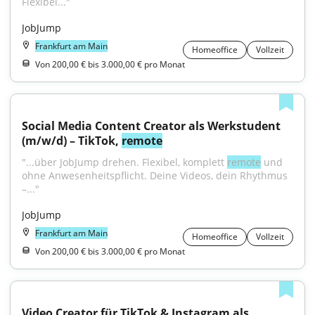
Flexibel..."
JobJump
Frankfurt am Main
Homeoffice
Vollzeit
Von 200,00 € bis 3.000,00 € pro Monat
Social Media Content Creator als Werkstudent 
(m/w/d) – TikTok, 
remote
"...über JobJump drehen. Flexibel, komplett 
remote
 und 
ohne Anwesenheitspflicht. Deine Videos, dein Rhythmus 
–..."
JobJump
Frankfurt am Main
Homeoffice
Vollzeit
Von 200,00 € bis 3.000,00 € pro Monat
Video Creator für TikTok & Instagram als 