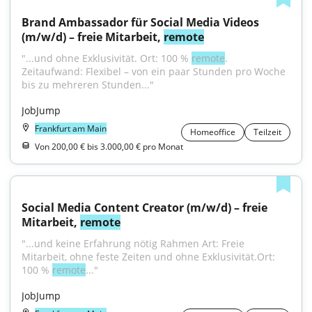
Brand Ambassador für Social Media Videos 
(m/w/d) – freie Mitarbeit, 
remote
"...und ohne Exklusivität. Ort: 100 % 
remote
. 
Zeitaufwand: Flexibel – von ein paar Stunden pro Woche 
bis zu mehreren Stunden..."
JobJump
Frankfurt am Main
Homeoffice
Teilzeit
Von 200,00 € bis 3.000,00 € pro Monat
Social Media Content Creator (m/w/d) – freie 
Mitarbeit, 
remote
"...und keine Erfahrung nötig Rahmen Art: Freie 
Mitarbeit, ohne feste Zeiten und ohne Exklusivität.Ort: 
100 % 
remote
..."
JobJump