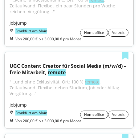
Zeitaufwand: Flexibel, ein paar Stunden pro Woche 
reichen. Vergütung..."
JobJump
Frankfurt am Main
Homeoffice
Vollzeit
Von 200,00 € bis 3.000,00 € pro Monat
UGC Content Creator für Social Media (m/w/d) – 
freie Mitarbeit, 
remote
"...und ohne Exklusivität. Ort: 100 % 
remote
. 
Zeitaufwand: Flexibel neben Studium, Job oder Alltag. 
Vergütung..."
JobJump
Frankfurt am Main
Homeoffice
Vollzeit
Von 200,00 € bis 3.000,00 € pro Monat