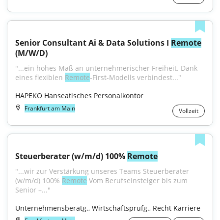
Senior Consultant Ai & Data Solutions I 
Remote
(M/W/D)
"...ein hohes Maß an unternehmerischer Freiheit. Dank 
eines flexiblen 
Remote
-First-Modells verbindest..."
HAPEKO Hanseatisches Personalkontor
Frankfurt am Main
Vollzeit
Steuerberater (w/m/d) 100% 
Remote
"...wir zur Verstärkung unseres Teams Steuerberater 
(w/m/d) 100% 
Remote
 Vom Berufseinsteiger bis zum 
Senior –..."
Unternehmensberatg., Wirtschaftsprüfg., Recht Karriere