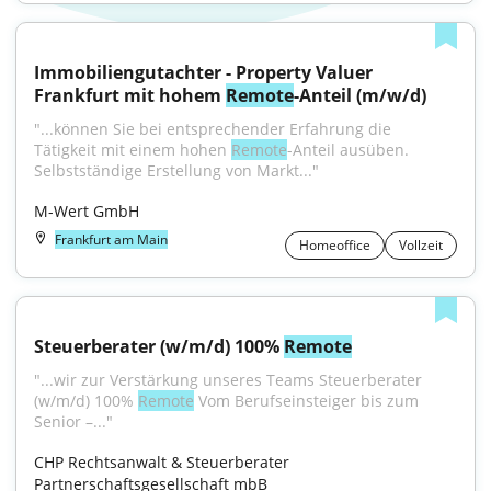
Immobiliengutachter - Property Valuer 
Frankfurt mit hohem 
Remote
-Anteil (m/w/d)
"...können Sie bei entsprechender Erfahrung die 
Tätigkeit mit einem hohen 
Remote
-Anteil ausüben. 
Selbstständige Erstellung von Markt..."
M-Wert GmbH
Frankfurt am Main
Homeoffice
Vollzeit
Steuerberater (w/m/d) 100% 
Remote
"...wir zur Verstärkung unseres Teams Steuerberater 
(w/m/d) 100% 
Remote
 Vom Berufseinsteiger bis zum 
Senior –..."
CHP Rechtsanwalt & Steuerberater 
Partnerschaftsgesellschaft mbB