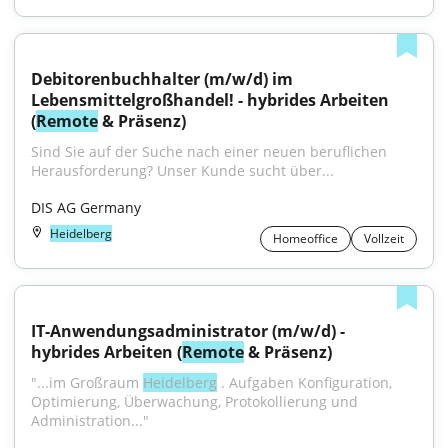
Debitorenbuchhalter (m/w/d) im 
Lebensmittelgroßhandel! - hybrides Arbeiten 
(
Remote
 & Präsenz)
Sind Sie auf der Suche nach einer neuen beruflichen 
Herausforderung? Unser Kunde sucht über...
DIS AG Germany
Heidelberg
Homeoffice
Vollzeit
IT-Anwendungsadministrator (m/w/d) - 
hybrides Arbeiten (
Remote
 & Präsenz)
"...im Großraum 
Heidelberg
 . Aufgaben Konfiguration, 
Optimierung, Überwachung, Protokollierung und 
Administration..."