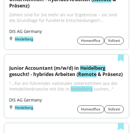
Präsenz)
Zahlen sind für Sie mehr als nur Ergebnisse – sie sind 
die Grundlage für fundierte Entscheidungen?...
DIS AG Germany
Heidelberg
Homeoffice
Vollzeit
Junior Accountant (m/w/d) in 
Heidelberg
gesucht! - hybrides Arbeiten (
Remote
 & Präsenz)
"...Für ein führendes nationales Unternehmen aus der 
Immobilienbranche mit Sitz in 
Heidelberg
 suchen..."
DIS AG Germany
Heidelberg
Homeoffice
Vollzeit