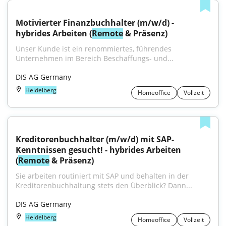
Motivierter Finanzbuchhalter (m/w/d) - 
hybrides Arbeiten (
Remote
 & Präsenz)
Unser Kunde ist ein renommiertes, führendes 
Unternehmen im Bereich Beschaffungs- und...
DIS AG Germany
Heidelberg
Homeoffice
Vollzeit
Kreditorenbuchhalter (m/w/d) mit SAP-
Kenntnissen gesucht! - hybrides Arbeiten 
(
Remote
 & Präsenz)
Sie arbeiten routiniert mit SAP und behalten in der 
Kreditorenbuchhaltung stets den Überblick? Dann...
DIS AG Germany
Heidelberg
Homeoffice
Vollzeit