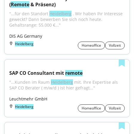
(
Remote
 & Präsenz)
"...für den Standort 
Heidelberg
 . Wir haben Ihr Interesse 
geweckt? Dann bewerben Sie sich noch heute. 
Gehaltsrange: 55.000 €..."
DIS AG Germany
Heidelberg
Homeoffice
Vollzeit
SAP CO Consultant mit 
remote
"...Kunden im Raum 
Heidelberg
 mit. Ihre Expertise als 
SAP CO Berater ( m/w/d ) ist hier gefragt..."
Leuchtmehr GmbH
Heidelberg
Homeoffice
Vollzeit