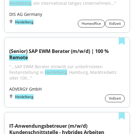
Heidelberg
, ein international tätiges Unternehmen..."
DIS AG Germany
Heidelberg
Homeoffice
Vollzeit
(Senior) SAP EWM Berater (m/w/d) | 100 % 
Remote
"...SAP EWM Berater (m/w/d) zur unbefristeten 
Festanstellung in 
Heidelberg
, Hamburg, Marktredwitz 
oder 100..."
ADVERGY GmbH
Heidelberg
Vollzeit
IT-Anwendungsbetreuer (m/w/d) 
Kundenschnittstelle - hybrides Arbeiten 