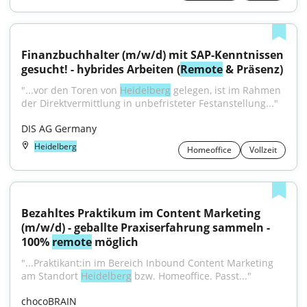
Finanzbuchhalter (m/w/d) mit SAP-Kenntnissen 
gesucht! - hybrides Arbeiten (
Remote
 & Präsenz)
"...vor den Toren von 
Heidelberg
 gelegen, ist im Rahmen 
der Direktvermittlung in unbefristeter Festanstellung..."
DIS AG Germany
Heidelberg
Homeoffice
Vollzeit
Bezahltes Praktikum im Content Marketing 
(m/w/d) - geballte Praxiserfahrung sammeln - 
100% 
remote
 möglich
"...Praktikant:in im Bereich Inbound Content Marketing 
am Standort 
Heidelberg
 bzw. Homeoffice. Passt..."
chocoBRAIN