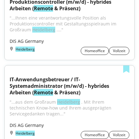
Produktionscontroller (m/w/d) - hybrides 
Arbeiten (
Remote
 & Präsenz)
"...Ihnen eine verantwortungsvolle Position als 
Produktionscontroller mit Gestaltungsspielraum im 
Großraum 
Heidelberg
 ...."
DIS AG Germany
Heidelberg
Homeoffice
Vollzeit
IT-Anwendungsbetreuer / IT-
Systemadministrator (m/w/d) - hybrides 
Arbeiten (
Remote
 & Präsenz)
"...aus dem Großraum 
Heidelberg
 . Mit Ihrem 
technischen Know-how und Ihrem ausgeprägten 
Servicegedanken tragen..."
DIS AG Germany
Heidelberg
Homeoffice
Vollzeit