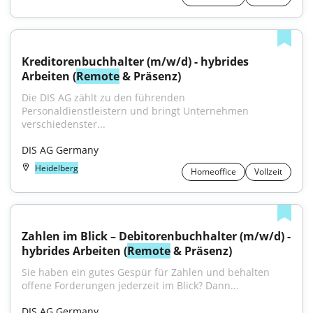
Kreditorenbuchhalter (m/w/d) - hybrides 
Arbeiten (
Remote
 & Präsenz)
Die DIS AG zählt zu den führenden 
Personaldienstleistern und bringt Unternehmen 
verschiedenster...
DIS AG Germany
Heidelberg
Homeoffice
Vollzeit
Zahlen im Blick – Debitorenbuchhalter (m/w/d) - 
hybrides Arbeiten (
Remote
 & Präsenz)
Sie haben ein gutes Gespür für Zahlen und behalten 
offene Forderungen jederzeit im Blick? Dann...
DIS AG Germany