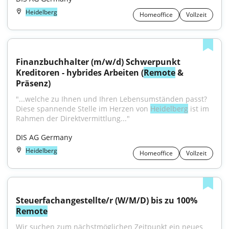
Heidelberg
Homeoffice
Vollzeit
Finanzbuchhalter (m/w/d) Schwerpunkt 
Kreditoren - hybrides Arbeiten (
Remote
 & 
Präsenz)
"...welche zu Ihnen und Ihren Lebensumständen passt? 
Diese spannende Stelle im Herzen von 
Heidelberg
 ist im 
Rahmen der Direktvermittlung..."
DIS AG Germany
Heidelberg
Homeoffice
Vollzeit
Steuerfachangestellte/r (W/M/D) bis zu 100% 
Remote
Wir suchen zum nächstmöglichen Zeitpunkt ein neues 