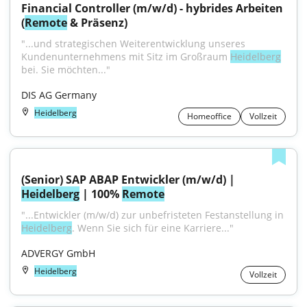
Financial Controller (m/w/d) - hybrides Arbeiten 
(
Remote
 & Präsenz)
"...und strategischen Weiterentwicklung unseres 
Kundenunternehmens mit Sitz im Großraum 
Heidelberg
bei. Sie möchten..."
DIS AG Germany
Heidelberg
Homeoffice
Vollzeit
(Senior) SAP ABAP Entwickler (m/w/d) | 
Heidelberg
 | 100% 
Remote
"...Entwickler (m/w/d) zur unbefristeten Festanstellung in 
Heidelberg
. Wenn Sie sich für eine Karriere..."
ADVERGY GmbH
Heidelberg
Vollzeit