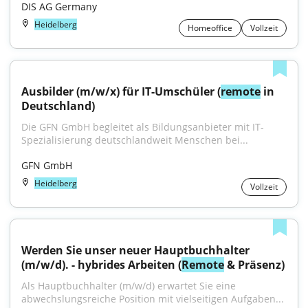
DIS AG Germany
Heidelberg
Homeoffice
Vollzeit
Ausbilder (m/w/x) für IT-Umschüler (
remote
 in 
Deutschland)
Die GFN GmbH begleitet als Bildungsanbieter mit IT-
Spezialisierung deutschlandweit Menschen bei...
GFN GmbH
Heidelberg
Vollzeit
Werden Sie unser neuer Hauptbuchhalter 
(m/w/d). - hybrides Arbeiten (
Remote
 & Präsenz)
Als Hauptbuchhalter (m/w/d) erwartet Sie eine 
abwechslungsreiche Position mit vielseitigen Aufgaben...