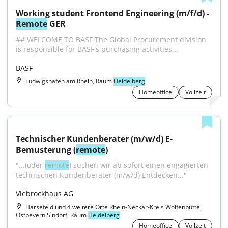
Working student Frontend Engineering (m/f/d) - 
Remote
 GER
## WELCOME TO BASF The Global Procurement division 
is responsible for BASF's purchasing activities...
BASF
Ludwigshafen am Rhein, Raum
Heidelberg
Homeoffice
Vollzeit
Technischer Kundenberater (m/w/d) E-
Bemusterung (
remote
)
"...(oder 
remote
) suchen wir ab sofort einen engagierten 
technischen Kundenberater (m/w/d) Entdecken..."
Viebrockhaus AG
Harsefeld und 4 weitere Orte Rhein-Neckar-Kreis Wolfenbüttel
Ostbevern Sindorf, Raum
Heidelberg
Homeoffice
Vollzeit