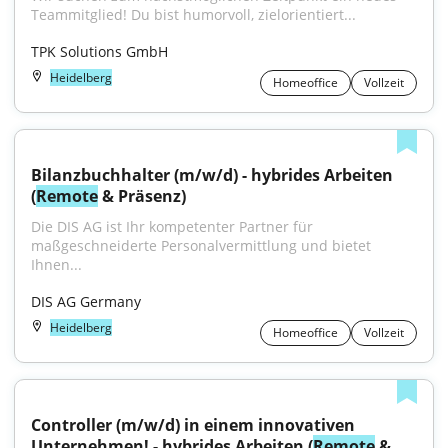
Teammitglied! Du bist humorvoll, zielorientiert...
TPK Solutions GmbH
Heidelberg
Homeoffice
Vollzeit
Bilanzbuchhalter (m/w/d) - hybrides Arbeiten 
(
Remote
 & Präsenz)
Die DIS AG ist Ihr kompetenter Partner für 
maßgeschneiderte Personalvermittlung und bietet 
Ihnen...
DIS AG Germany
Heidelberg
Homeoffice
Vollzeit
Controller (m/w/d) in einem innovativen 
Unternehmen! - hybrides Arbeiten (
Remote
 & 