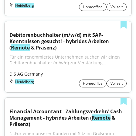
Heidelberg
Homeoffice
Vollzeit
Debitorenbuchhalter (m/w/d) mit SAP-
Kenntnissen gesucht! - hybrides Arbeiten 
(
Remote
 & Präsenz)
Für ein renommiertes Unternehmen suchen wir einen 
Debitorenbuchhalter (m/w/d) zur Verstärkung...
DIS AG Germany
Heidelberg
Homeoffice
Vollzeit
Financial Accountant - Zahlungsverkehr/ Cash 
Management - hybrides Arbeiten (
Remote
 & 
Präsenz)
"...Für einen unserer Kunden mit Sitz im Großraum 