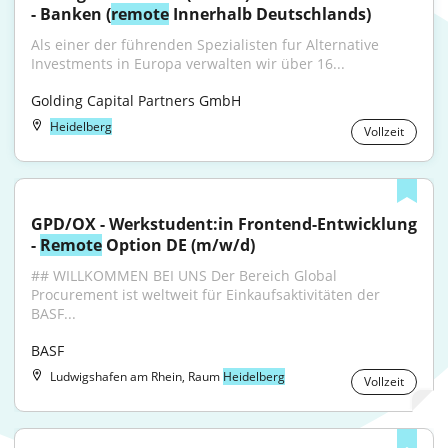
- Banken (
remote
 Innerhalb Deutschlands)
Als einer der führenden Spezialisten fur Alternative 
Investments in Europa verwalten wir über 16...
Golding Capital Partners GmbH
Heidelberg
Vollzeit
GPD/OX - Werkstudent:in Frontend-Entwicklung 
- 
Remote
 Option DE (m/w/d)
## WILLKOMMEN BEI UNS Der Bereich Global 
Procurement ist weltweit für Einkaufsaktivitäten der 
BASF...
BASF
Ludwigshafen am Rhein, Raum
Heidelberg
Vollzeit