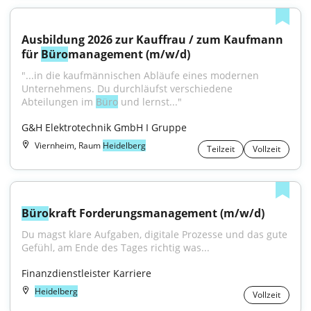
Ausbildung 2026 zur Kauffrau / zum Kaufmann 
für 
Büro
management (m/w/d)
"...in die kaufmännischen Abläufe eines modernen 
Unternehmens. Du durchläufst verschiedene 
Abteilungen im 
Büro
 und lernst..."
G&H Elektrotechnik GmbH I Gruppe
Viernheim, Raum
Heidelberg
Teilzeit
Vollzeit
Büro
kraft Forderungsmanagement (m/w/d)
Du magst klare Aufgaben, digitale Prozesse und das gute 
Gefühl, am Ende des Tages richtig was...
Finanzdienstleister Karriere
Heidelberg
Vollzeit