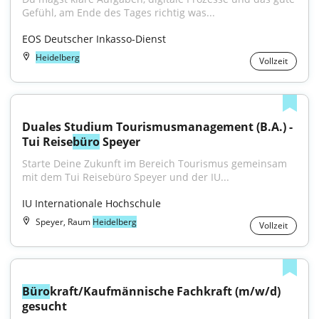
Gefühl, am Ende des Tages richtig was...
EOS Deutscher Inkasso-Dienst
Heidelberg
Vollzeit
Duales Studium Tourismusmanagement (B.A.) - 
Tui Reise
büro
 Speyer
Starte Deine Zukunft im Bereich Tourismus gemeinsam 
mit dem Tui Reisebüro Speyer und der IU...
IU Internationale Hochschule
Speyer, Raum
Heidelberg
Vollzeit
Büro
kraft/Kaufmännische Fachkraft (m/w/d) 
gesucht