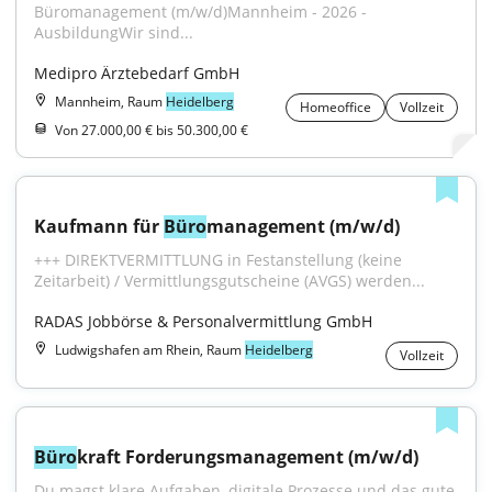
Büromanagement (m/w/d)Mannheim - 2026 - 
AusbildungWir sind...
Medipro Ärztebedarf GmbH
Mannheim, Raum
Heidelberg
Homeoffice
Vollzeit
Von 27.000,00 € bis 50.300,00 €
Kaufmann für 
Büro
management (m/w/d)
+++ DIREKTVERMITTLUNG in Festanstellung (keine 
Zeitarbeit) / Vermittlungsgutscheine (AVGS) werden...
RADAS Jobbörse & Personalvermittlung GmbH
Ludwigshafen am Rhein, Raum
Heidelberg
Vollzeit
Büro
kraft Forderungsmanagement (m/w/d)
Du magst klare Aufgaben, digitale Prozesse und das gute 