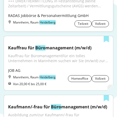
+++ DIREKTVERMITTLUNG in Festanstellung (keine 
Zeitarbeit) / Vermittlungsgutscheine (AVGS) werden...
RADAS Jobbörse & Personalvermittlung GmbH
Mannheim, Raum
Heidelberg
Teilzeit
Vollzeit
Kauffrau für 
Büro
management (m/w/d)
Kauffrau für BüromanagementFür ein tolles 
Unternehmen in Mannheim suchen wir Sie (m/w/d) zur...
JOB AG
Mannheim, Raum
Heidelberg
Homeoffice
Vollzeit
Von 20,00 € bis 25,00 €
Kaufmann/-frau für 
Büro
management (m/w/d)
Ausbildung zum/zur Kaufmann/-frau für 