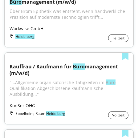
Büro
management (m/w/d)
Über Brom Epithetik Was entsteht, wenn handwerkliche 
Präzision auf modernste Technologien trifft...
Workwise GmbH
Heidelberg
Teilzeit
Kauffrau / Kaufmann für 
Büro
management 
(m/w/d)
"...Allgemeine organisatorische Tätigkeiten im 
Büro
Qualifikation Abgeschlossene kaufmännische 
Ausbildung..."
KonSer OHG
Eppelheim, Raum
Heidelberg
Vollzeit