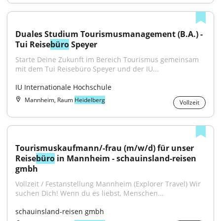
Duales Studium Tourismusmanagement (B.A.) - 
Tui Reise
büro
 Speyer
Starte Deine Zukunft im Bereich Tourismus gemeinsam 
mit dem Tui Reisebüro Speyer und der IU...
IU Internationale Hochschule
Mannheim, Raum
Heidelberg
Vollzeit
Tourismuskaufmann/-frau (m/w/d) für unser 
Reise
büro
 in Mannheim - schauinsland-reisen 
gmbh
Vollzeit / Festanstellung Mannheim (Explorer Travel) Wir 
suchen Dich! Wenn du es liebst, Menschen...
schauinsland-reisen gmbh