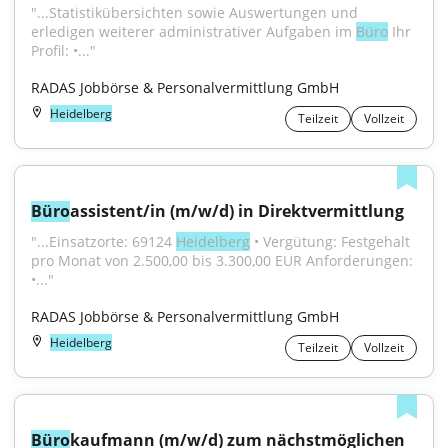
"...Statistikübersichten sowie Auswertungen und 
erledigen weiterer administrativer Aufgaben im 
Büro
 Ihr 
Profil: •..."
RADAS Jobbörse & Personalvermittlung GmbH
Heidelberg
Teilzeit
Vollzeit
Büro
assistent/in (m/w/d) in Direktvermittlung
"...Einsatzorte: 69124 
Heidelberg
 • Vergütung: Festgehalt 
pro Monat von 2.500,00 bis 3.300,00 EUR Anforderungen: 
•..."
RADAS Jobbörse & Personalvermittlung GmbH
Heidelberg
Teilzeit
Vollzeit
Büro
kaufmann (m/w/d) zum nächstmöglichen 