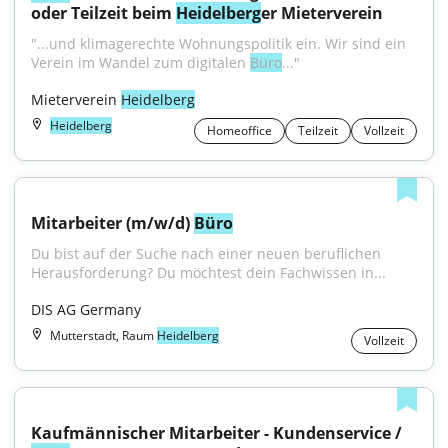
oder Teilzeit beim 
Heidelberg
er Mieterverein
"...und klimagerechte Wohnungspolitik ein. Wir sind ein 
Verein im Wandel zum digitalen 
Büro
..."
Mieterverein 
Heidelberg
Heidelberg
Homeoffice
Teilzeit
Vollzeit
Mitarbeiter (m/w/d) 
Büro
Du bist auf der Suche nach einer neuen beruflichen 
Herausforderung? Du möchtest dein Fachwissen in...
DIS AG Germany
Mutterstadt, Raum
Heidelberg
Vollzeit
Kaufmännischer Mitarbeiter - Kundenservice / 