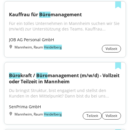
Kauffrau für 
Büro
management
Für ein tolles Unternehmen in Mannheim suchen wir Sie 
(m/w/d) zur Unterstützung des Teams. Kauffrau...
JOB AG Personal GmbH
Mannheim, Raum
Heidelberg
Vollzeit
Büro
kraft / 
Büro
management (m/w/d) - Vollzeit 
oder Teilzeit in Mannheim
Du bringst Struktur, bist engagiert und stellst den 
Kunden in den Mittelpunkt? Dann bist du bei uns...
SenPrima GmbH
Mannheim, Raum
Heidelberg
Teilzeit
Vollzeit