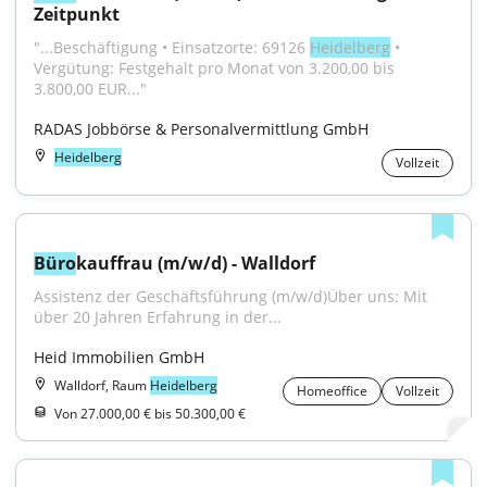
Zeitpunkt
"...Beschäftigung • Einsatzorte: 69126 
Heidelberg
 • 
Vergütung: Festgehalt pro Monat von 3.200,00 bis 
3.800,00 EUR..."
RADAS Jobbörse & Personalvermittlung GmbH
Heidelberg
Vollzeit
Büro
kauffrau (m/w/d) - Walldorf
Assistenz der Geschäftsführung (m/w/d)Über uns: Mit 
über 20 Jahren Erfahrung in der...
Heid Immobilien GmbH
Walldorf, Raum
Heidelberg
Homeoffice
Vollzeit
Von 27.000,00 € bis 50.300,00 €