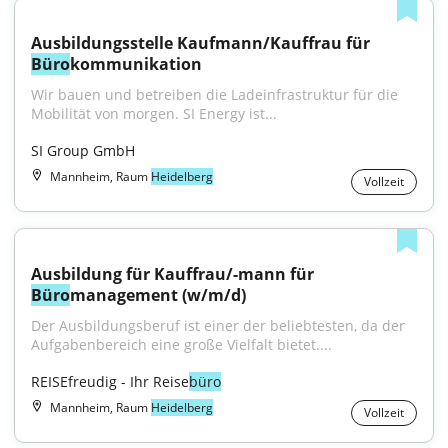
Ausbildungsstelle Kaufmann/Kauffrau für 
Büro
kommunikation
Wir bauen und betreiben die Ladeinfrastruktur für die 
Mobilität von morgen. SI Energy ist...
SI Group GmbH
Mannheim, Raum
Heidelberg
Vollzeit
Ausbildung für Kauffrau/-mann für 
Büro
management (w/m/d)
Der Ausbildungsberuf ist einer der beliebtesten, da der 
Aufgabenbereich eine große Vielfalt bietet....
REISEfreudig - Ihr Reise
büro
Mannheim, Raum
Heidelberg
Vollzeit