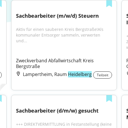
Sachbearbeiter (m/w/d) Steuern
Aktiv für einen sauberen Kreis Bergstraße!Als 
kommunaler Entsorger sammeln, verwerten 
und...
Zweckverband Abfallwirtschaft Kreis 
Bergstraße
Lampertheim, Raum
Heidelberg
Teilzeit
Sachbearbeiter (d/m/w) gesucht
+++ DIREKTVERMITTLUNG in Festanstellung (keine 