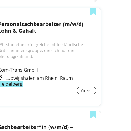
Personalsachbearbeiter (m/w/d) 
Lohn & Gehalt
Wir sind eine erfolgreiche mittelständische 
Unternehmensgruppe, die sich auf die 
Micrologistik und...
Com-Trans GmbH
Ludwigshafen am Rhein, Raum
Heidelberg
Vollzeit
Sachbearbeiter*in (w/m/d) – 