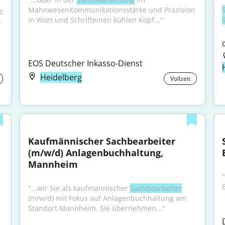
MahnwesenKommunikationsstärke und Präzision 
 
in Wort und Schrifteinen kühlen Kopf..."
 
EOS Deutscher Inkasso-Dienst
Heidelberg
Vollzeit
Kaufmännischer Sachbearbeiter 
(m/w/d) Anlagenbuchhaltung, 
Mannheim
"
"...wir Sie als kaufmännischer 
Sachbearbeiter
(m/w/d) mit Fokus auf Anlagenbuchhaltung am 
Standort Mannheim. Sie übernehmen..."