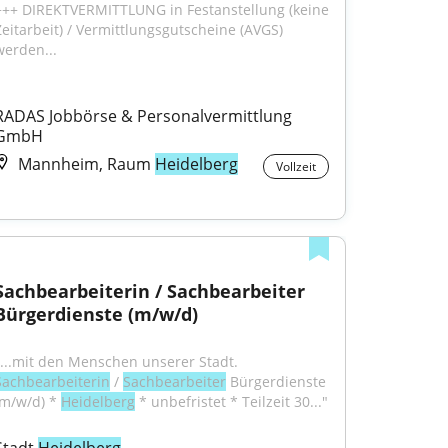
+++ DIREKTVERMITTLUNG in Festanstellung (keine 
Zeitarbeit) / Vermittlungsgutscheine (AVGS) 
werden...
RADAS Jobbörse & Personalvermittlung 
GmbH
Mannheim, Raum
Heidelberg
Vollzeit
Sachbearbeiterin / Sachbearbeiter 
Bürgerdienste (m/w/d)
"...mit den Menschen unserer Stadt. 
Sachbearbeiterin
 / 
Sachbearbeiter
 Bürgerdienste 
(m/w/d) * 
Heidelberg
 * unbefristet * Teilzeit 30..."