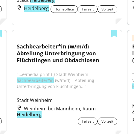
Stadt 
Heidelberg
Heidelberg
Homeoffice
Teilzeit
Vollzeit
Sachbearbeiter*in (w/m/d) – 
Abteilung Unterbringung von 
Flüchtlingen und Obdachlosen
"...@media print { } Stadt Weinheim -- 
Sachbearbeiter*in
 (w/m/d) – Abteilung 
Unterbringung von Flüchtlingen..."
Stadt Weinheim
Weinheim bei Mannheim, Raum
Heidelberg
Teilzeit
Vollzeit