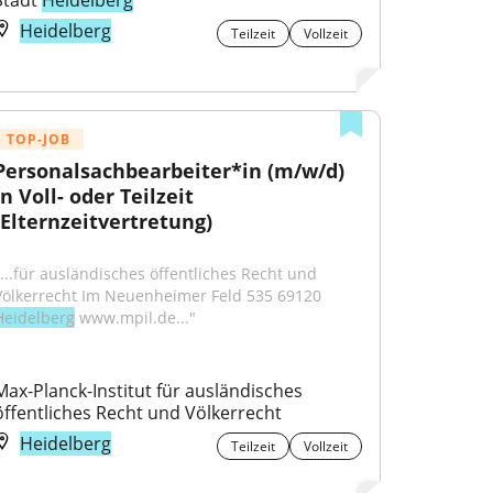
Stadt 
Heidelberg
Heidelberg
Teilzeit
Vollzeit
TOP-JOB
Personalsachbearbeiter*in (m/w/d) 
in Voll- oder Teilzeit 
(Elternzeitvertretung)
"...für ausländisches öffentliches Recht und 
Völkerrecht Im Neuenheimer Feld 535 69120 
Heidelberg
 www.mpil.de..."
Max-Planck-Institut für ausländisches 
öffentliches Recht und Völkerrecht
Heidelberg
Teilzeit
Vollzeit