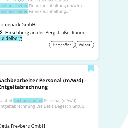
Sachbearbeiter
 Finanzbuchhaltung (m/w/d). 
Sachbearbeiter
 Finanzbuchhaltung..."
comepack GmbH
Hirschberg an der Bergstraße, Raum
Heidelberg
Homeoffice
Vollzeit
Sachbearbeiter Personal (m/w/d) - 
Entgeltabrechnung
...html 
Sachbearbeiter
 Personal (m/w/d) – 
Entgeltabrechnung Die Detia Degesch Group..."
Detia Freyberg GmbH