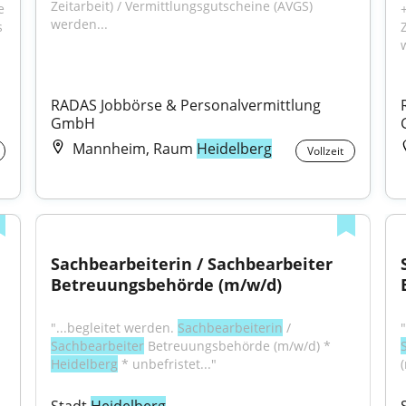
Zeitarbeit) / Vermittlungsgutscheine (AVGS) 
 
werden...
kaufmännische Ausbildung • Berufserfahrung als 
RADAS Jobbörse & Personalvermittlung 
GmbH
Mannheim, Raum
Heidelberg
Vollzeit
Sachbearbeiterin / Sachbearbeiter 
Betreuungsbehörde (m/w/d)
"...begleitet werden. 
Sachbearbeiterin
 / 
Sachbearbeiter
 Betreuungsbehörde (m/w/d) * 
Heidelberg
 * unbefristet..."