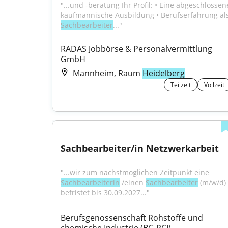
"...und -beratung Ihr Profil: • Eine abgeschlossene
Sachbearbeiter
..."
RADAS Jobbörse & Personalvermittlung 
GmbH
Mannheim, Raum
Heidelberg
Teilzeit
Vollzeit
Sachbearbeiter/in Netzwerkarbeit
"...wir zum nächstmöglichen Zeitpunkt eine 
Sachbearbeiterin
 /einen 
Sachbearbeiter
 (m/w/d) 
befristet bis 30.09.2027..."
Berufsgenossenschaft Rohstoffe und 