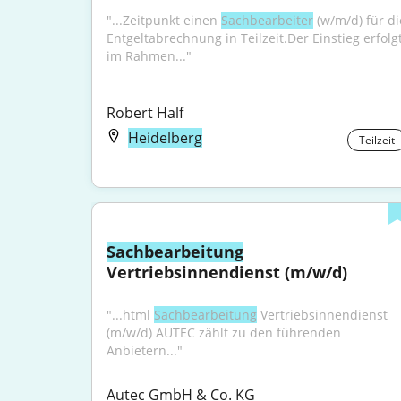
"...Zeitpunkt einen 
Sachbearbeiter
 (w/m/d) für die
Entgeltabrechnung in Teilzeit.Der Einstieg erfolgt
im Rahmen..."
Robert Half
Heidelberg
Teilzeit
Sachbearbeitung
Vertriebsinnendienst (m/w/d)
"...html 
Sachbearbeitung
 Vertriebsinnendienst 
(m/w/d) AUTEC zählt zu den führenden 
Anbietern..."
Autec GmbH & Co. KG