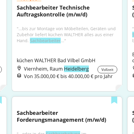
Sachbearbeiter Technische 
Auftragskontrolle (m/w/d)
"...bis zur Montage von Möbelteilen, Geräten und 
Zubehör liefert küchen WALTHER alles aus einer 
Hand. 
Sachbearbeiter
..."
b
küchen WALTHER Bad Vilbel GmbH
Viernheim, Raum
Heidelberg
Vollzeit
Von 35.000,00 € bis 40.000,00 € pro Jahr
Sachbearbeiter 
Forderungsmanagement (m/w/d)
"...oder in der 
Sachbearbeitung
 im 