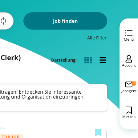
Job finden
Alle Filter
Menü
Clerk)
Darstellung:
Account
Jobagent
itragen. Entdecken Sie interessante
ltung und Organisation einzubringen.
Merken
TOP-JOB