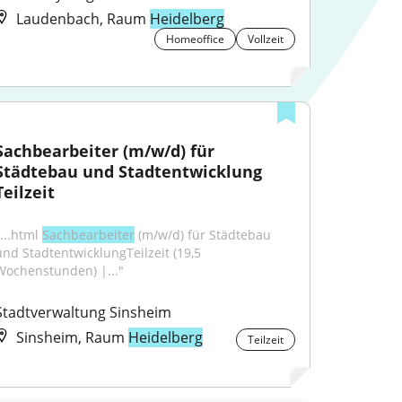
Laudenbach, Raum
Heidelberg
Homeoffice
Vollzeit
Sachbearbeiter (m/w/d) für 
Städtebau und Stadtentwicklung 
Teilzeit
...html 
Sachbearbeiter
 (m/w/d) für Städtebau 
und StadtentwicklungTeilzeit (19,5 
Wochenstunden) |..."
Stadtverwaltung Sinsheim
Sinsheim, Raum
Heidelberg
Teilzeit