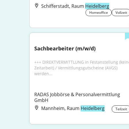
Schifferstadt, Raum
Heidelberg
Homeoffice
Vollzeit
Sachbearbeiter (m/w/d)
+++ DIREKTVERMITTLUNG in Festanstellung (keine
Zeitarbeit) / Vermittlungsgutscheine (AVGS) 
werden...
RADAS Jobbörse & Personalvermittlung 
GmbH
Mannheim, Raum
Heidelberg
Teilzeit