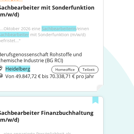
Sachbearbeiter mit Sonderfunktion 
(m/w/d)
"...Oktober 2026 eine 
Sachbearbeiterin
/einen 
Sachbearbeiter
 mit Sonderfunktion (m/w/d) 
efristet..."
Berufsgenossenschaft Rohstoffe und 
chemische Industrie (BG RCI)
Heidelberg
Homeoffice
Teilzeit
Von 49.847,72 € bis 70.338,71 € pro Jahr
Sachbearbeiter Finanzbuchhaltung 
(m/w/d)
"...eine engagierte Persönlichkeit als 