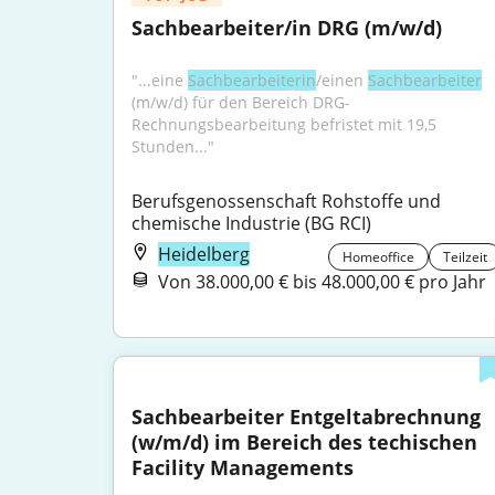
Sachbearbeiter/in DRG (m/w/d)
"...eine 
Sachbearbeiterin
/einen 
Sachbearbeiter
(m/w/d) für den Bereich DRG-
Rechnungsbearbeitung befristet mit 19,5 
Stunden..."
Berufsgenossenschaft Rohstoffe und 
chemische Industrie (BG RCI)
Heidelberg
Homeoffice
Teilzeit
Von 38.000,00 € bis 48.000,00 € pro Jahr
Sachbearbeiter Entgeltabrechnung 
(w/m/d) im Bereich des techischen 
Facility Managements