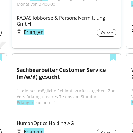
Monat von 3.400,00..."
RADAS Jobbörse & Personalvermittlung 
GmbH
Erlangen
Vollzeit
Sachbearbeiter Customer Service 
(m/w/d) gesucht
"...die bestmögliche Sehkraft zurückzugeben. Zur 
Verstärkung unseres Teams am Standort 
Erlangen
 suchen..."
HumanOptics Holding AG
Erlangen
Vollzeit