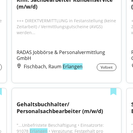
(m/w/d)
 
+++ DIREKTVERMITTLUNG in Festanstellung (keine 
Zeitarbeit) / Vermittlungsgutscheine (AVGS) 
werden...
RADAS Jobbörse & Personalvermittlung 
GmbH
Fischbach, Raum
Erlangen
Vollzeit
Gehaltsbuchhalter/ 
Personalsachbearbeiter (m/w/d)
"...Unbefristete Beschäftigung • Einsatzorte: 
 
91078 
Erlangen
 • Vergütung: Festgehalt pro 