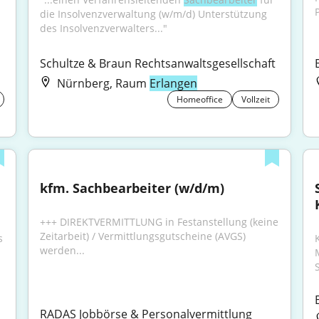
P
die Insolvenzverwaltung (w/m/d) Unterstützung 
des Insolvenzverwalters..."
Schultze & Braun Rechtsanwaltsgesellschaft
Nürnberg, Raum
Erlangen
Homeoffice
Vollzeit
kfm. Sachbearbeiter (w/d/m)
+++ DIREKTVERMITTLUNG in Festanstellung (keine 
Zeitarbeit) / Vermittlungsgutscheine (AVGS) 
 
werden...
RADAS Jobbörse & Personalvermittlung 