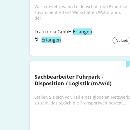
Was entsteht, wenn Leidenschaft und Expertise 
zusammentreffen? Wir schaffen Wohnraum, 
der...
Frankonia GmbH 
Erlangen
Erlangen
Vollzeit
Sachbearbeiter Fuhrpark - 
Disposition / Logistik (m/w/d)
Stellen Sie sich vor, Teil eines globalen Netzwerks
zu sein, das täglich die Transportwelt bewegt...