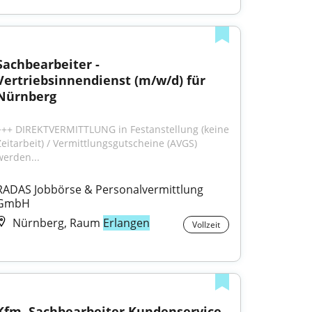
Sachbearbeiter - 
Vertriebsinnendienst (m/w/d) für 
Nürnberg
+++ DIREKTVERMITTLUNG in Festanstellung (keine 
Zeitarbeit) / Vermittlungsgutscheine (AVGS) 
werden...
RADAS Jobbörse & Personalvermittlung 
GmbH
Nürnberg, Raum
Erlangen
Vollzeit
Kfm. Sachbearbeiter Kundenservice 