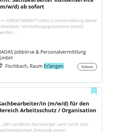
(m/w/d) ab sofort
+++ DIREKTVERMITTLUNG in Festanstellung (keine 
Zeitarbeit) / Vermittlungsgutscheine (AVGS) 
werden...
RADAS Jobbörse & Personalvermittlung 
GmbH
Fischbach, Raum
Erlangen
Vollzeit
Sachbearbeiter/in (m/w/d) für den 
Bereich Arbeitsschutz / Organisation
"...Der Landkreis Nürnberger Land sucht zum 
nächstmöglichen Zeitpunkt eine/n 