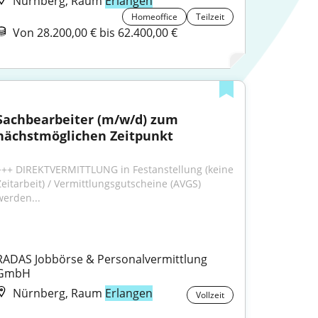
Nürnberg, Raum
Erlangen
Homeoffice
Teilzeit
Von 28.200,00 € bis 62.400,00 €
Sachbearbeiter (m/w/d) zum 
nächstmöglichen Zeitpunkt
+++ DIREKTVERMITTLUNG in Festanstellung (keine 
Zeitarbeit) / Vermittlungsgutscheine (AVGS) 
werden...
RADAS Jobbörse & Personalvermittlung 
GmbH
Nürnberg, Raum
Erlangen
Vollzeit