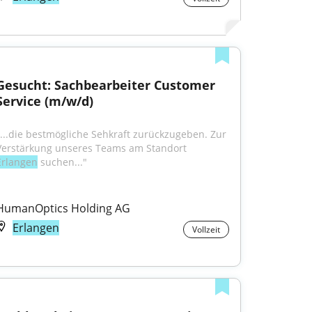
Gesucht: Sachbearbeiter Customer 
Service (m/w/d)
"...die bestmögliche Sehkraft zurückzugeben. Zur 
Verstärkung unseres Teams am Standort 
Erlangen
 suchen..."
HumanOptics Holding AG
Erlangen
Vollzeit