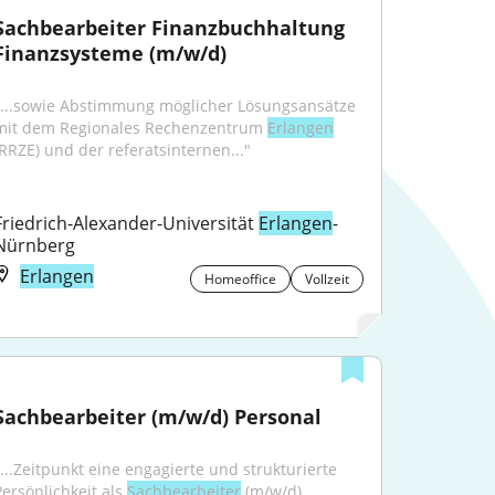
Sachbearbeiter Finanzbuchhaltung 
Finanzsysteme (m/w/d)
"...sowie Abstimmung möglicher Lösungsansätze 
mit dem Regionales Rechenzentrum 
Erlangen
(RRZE) und der referatsinternen..."
Friedrich-Alexander-Universität 
Erlangen
-
Nürnberg
Erlangen
Homeoffice
Vollzeit
Sachbearbeiter (m/w/d) Personal
"...Zeitpunkt eine engagierte und strukturierte 
Persönlichkeit als 
Sachbearbeiter
 (m/w/d) 