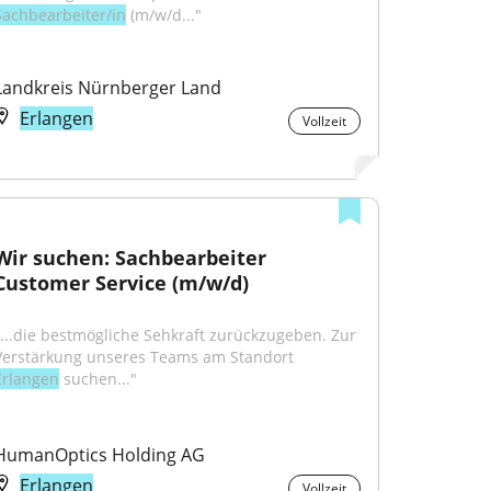
Sachbearbeiter/in
 (m/w/d..."
Landkreis Nürnberger Land
Erlangen
Vollzeit
Wir suchen: Sachbearbeiter 
Customer Service (m/w/d)
"...die bestmögliche Sehkraft zurückzugeben. Zur 
Verstärkung unseres Teams am Standort 
Erlangen
 suchen..."
HumanOptics Holding AG
Erlangen
Vollzeit