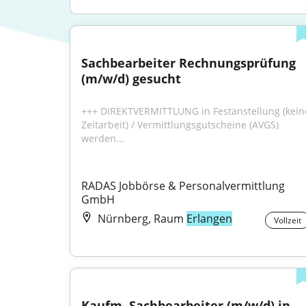
Sachbearbeiter Rechnungsprüfung 
(m/w/d) gesucht
+++ DIREKTVERMITTLUNG in Festanstellung (keine
Zeitarbeit) / Vermittlungsgutscheine (AVGS) 
werden...
RADAS Jobbörse & Personalvermittlung 
GmbH
Nürnberg, Raum
Erlangen
Vollzeit
Kaufm. Sachbearbeiter (m/w/d) in 