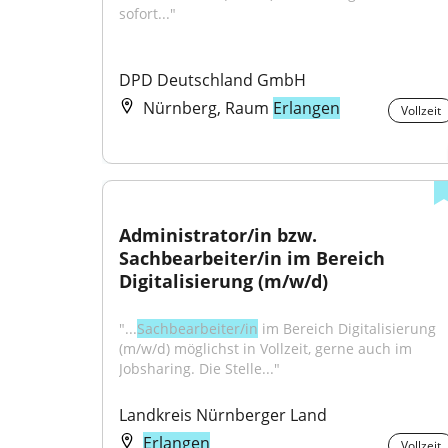
sofort..."
DPD Deutschland GmbH
Nürnberg, Raum
Erlangen
Vollzeit
Administrator/in bzw. 
Sachbearbeiter/in im Bereich 
Digitalisierung (m/w/d)
"...
Sachbearbeiter/in
 im Bereich Digitalisierung 
(m/w/d) möglichst in Vollzeit, gerne auch im 
Jobsharing. Die Stelle..."
Landkreis Nürnberger Land
Erlangen
Vollzeit