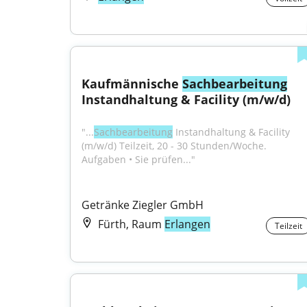
Kaufmännische 
Sachbearbeitung
Instandhaltung & Facility (m/w/d)
"...
Sachbearbeitung
 Instandhaltung & Facility 
(m/w/d) Teilzeit, 20 - 30 Stunden/Woche. 
Aufgaben • Sie prüfen..."
Getränke Ziegler GmbH
Fürth, Raum
Erlangen
Teilzeit