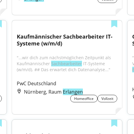
Kaufmännischer Sachbearbeiter IT-
Systeme (w/m/d)
"...wir dich zum nächstmöglichen Zeitpunkt als 
Kaufmännischer 
Sachbearbeiter
 IT-Systeme 
(w/m/d). ## Das erwartet dich Datenanalyse..."
PwC Deutschland
Nürnberg, Raum
Erlangen
Homeoffice
Vollzeit