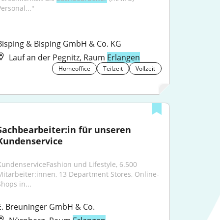
ersonal..."
Bisping & Bisping GmbH & Co. KG
Lauf an der Pegnitz, Raum
Erlangen
Homeoffice
Teilzeit
Vollzeit
Sachbearbeiter:in für unseren 
Kundenservice
KundenserviceFashion und Lifestyle, 6.500 
Mitarbeiter:innen, 13 Department Stores, Online-
Shops in...
E. Breuninger GmbH & Co.