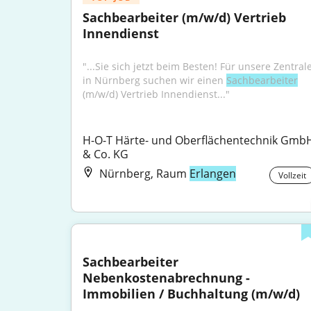
Sachbearbeiter (m/w/d) Vertrieb 
Innendienst
"...Sie sich jetzt beim Besten! Für unsere Zentrale
in Nürnberg suchen wir einen 
Sachbearbeiter
(m/w/d) Vertrieb Innendienst..."
H-O-T Härte- und Oberflächentechnik GmbH
& Co. KG
Nürnberg, Raum
Erlangen
Vollzeit
Sachbearbeiter 
Nebenkostenabrechnung - 
Immobilien / Buchhaltung (m/w/d)