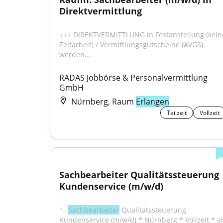
Direktvermittlung
+++ DIREKTVERMITTLUNG in Festanstellung (keine
Zeitarbeit) / Vermittlungsgutscheine (AVGS) 
werden...
RADAS Jobbörse & Personalvermittlung 
GmbH
Nürnberg, Raum
Erlangen
Teilzeit
Vollzeit
Sachbearbeiter Qualitätssteuerung 
Kundenservice (m/w/d)
"...
Sachbearbeiter
 Qualitätssteuerung 
Kundenservice (m/w/d) * Nürnberg * Vollzeit * ab