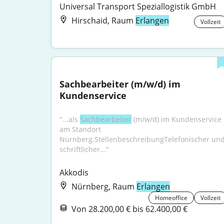
Universal Transport Speziallogistik GmbH
Hirschaid, Raum
Erlangen
Vollzeit
Sachbearbeiter (m/w/d) im 
Kundenservice
"...als 
Sachbearbeiter
 (m/w/d) im Kundenservice 
am Standort 
Nürnberg.StellenbeschreibungTelefonischer und
schriftlicher..."
Akkodis
Nürnberg, Raum
Erlangen
Homeoffice
Vollzeit
Von 28.200,00 € bis 62.400,00 €