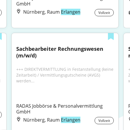
GmbH
Nürnberg, Raum
Erlangen
Vollzeit
Sachbearbeiter Rechnungswesen 
(m/w/d)
+++ DIREKTVERMITTLUNG in Festanstellung (keine 
Zeitarbeit) / Vermittlungsgutscheine (AVGS) 
 
werden...
RADAS Jobbörse & Personalvermittlung 
GmbH
Nürnberg, Raum
Erlangen
Vollzeit