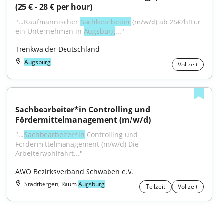
(25 € - 28 € per hour)
"...Kaufmännischer 
Sachbearbeiter
 (m/w/d) ab 25€/h!Für 
ein Unternehmen in 
Augsburg
..."
Trenkwalder Deutschland
Augsburg
Vollzeit
Sachbearbeiter*in Controlling und 
Fördermittelmanagement (m/w/d)
"...
Sachbearbeiter*in
 Controlling und 
Fördermittelmanagement (m/w/d) Die 
Arbeiterwohlfahrt..."
AWO Bezirksverband Schwaben e.V.
Stadtbergen, Raum
Augsburg
Teilzeit
Vollzeit