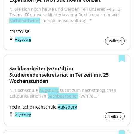
Expansion (M/W/D) Buchloe In Vollzeit
"...Sie sich noch heute und werden Teil unseres FRISTO 
Teams. Für unsere Niederlassung Buchloe suchen wir: 
Sachbearbeiter
 Immobilienverwaltung..."
FRISTO SE
Augsburg
Vollzeit
Sachbearbeiter (w/m/d) im 
Studierendensekretariat in Teilzeit mit 25 
Wochenstunden
"...Hochschule 
Augsburg
 sucht zum nächstmöglichen 
Zeitpunkt einen /n 
Sachbearbeiter
 (w/m/d..."
Technische Hochschule 
Augsburg
Augsburg
Teilzeit