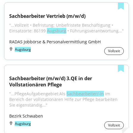
Sachbearbeiter Vertrieb (m/w/d)
"...Vollzeit • Befristung: Unbefristete Beschäftigung • 
Einsatzorte: 86199 
Augsburg
 • Führungsverantwortung..."
RADAS Jobbörse & Personalvermittlung GmbH
Augsburg
Vollzeit
Sachbearbeiter (m/w/d) 3.QE in der 
Vollstationären Pflege
"...PflegeAufgabengebiet:Als 
Sachbearbeiter/-in
 im 
Bereich der vollstationären Hilfe zur Pflege bearbeiten 
Sie eigenständig..."
Bezirk Schwaben
Augsburg
Vollzeit