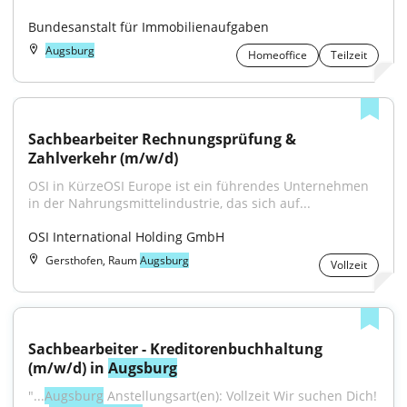
Bundesanstalt für Immobilienaufgaben
Augsburg
Homeoffice
Teilzeit
Sachbearbeiter Rechnungsprüfung & 
Zahlverkehr (m/w/d)
OSI in KürzeOSI Europe ist ein führendes Unternehmen 
in der Nahrungsmittelindustrie, das sich auf...
OSI International Holding GmbH
Gersthofen, Raum
Augsburg
Vollzeit
Sachbearbeiter - Kreditorenbuchhaltung 
(m/w/d) in 
Augsburg
"...
Augsburg
 Anstellungsart(en): Vollzeit Wir suchen Dich! 