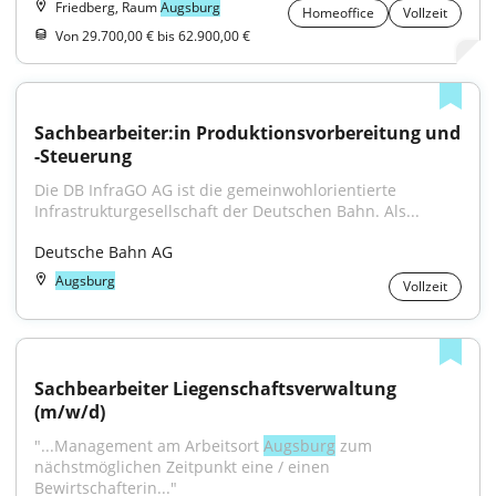
Friedberg, Raum
Augsburg
Homeoffice
Vollzeit
Von 29.700,00 € bis 62.900,00 €
Sachbearbeiter:in Produktionsvorbereitung und 
-Steuerung
Die DB InfraGO AG ist die gemeinwohlorientierte 
Infrastrukturgesellschaft der Deutschen Bahn. Als...
Deutsche Bahn AG
Augsburg
Vollzeit
Sachbearbeiter Liegenschaftsverwaltung 
(m/w/d)
"...Management am Arbeitsort 
Augsburg
 zum 
nächstmöglichen Zeitpunkt eine / einen 
Bewirtschafterin..."