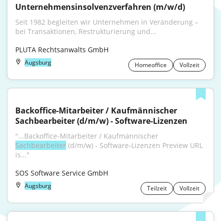
Unternehmensinsolvenzverfahren (m/w/d)
Seit 1982 begleiten wir Unternehmen in Veränderung – 
bei Transaktionen, Restrukturierung und...
PLUTA Rechtsanwalts GmbH
Augsburg
Homeoffice
Vollzeit
Backoffice-Mitarbeiter / Kaufmännischer 
Sachbearbeiter (d/m/w) - Software-Lizenzen
"...Backoffice-Mitarbeiter / Kaufmännischer 
Sachbearbeiter
 (d/m/w) - Software-Lizenzen Preview URL 
is..."
SOS Software Service GmbH
Augsburg
Teilzeit
Vollzeit