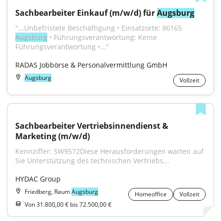
Sachbearbeiter Einkauf (m/w/d) für 
Augsburg
"...Unbefristete Beschäftigung • Einsatzorte: 86165 
Augsburg
 • Führungsverantwortung: Keine 
Führungsverantwortung •..."
RADAS Jobbörse & Personalvermittlung GmbH
Augsburg
Vollzeit
Sachbearbeiter Vertriebsinnendienst & 
Marketing (m/w/d)
Kennziffer: SW9572Diese Herausforderungen warten auf 
Sie Unterstützung des technischen Vertriebs...
HYDAC Group
Friedberg, Raum
Augsburg
Homeoffice
Vollzeit
Von 31.800,00 € bis 72.500,00 €