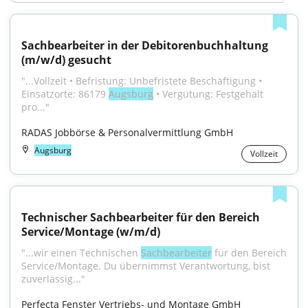
Sachbearbeiter in der Debitorenbuchhaltung 
(m/w/d) gesucht
"...Vollzeit • Befristung: Unbefristete Beschäftigung • 
Einsatzorte: 86179 
Augsburg
 • Vergütung: Festgehalt 
pro..."
RADAS Jobbörse & Personalvermittlung GmbH
Augsburg
Vollzeit
Technischer Sachbearbeiter für den Bereich 
Service/Montage (w/m/d)
"...wir einen Technischen 
Sachbearbeiter
 für den Bereich 
Service/Montage. Du übernimmst Verantwortung, bist 
zuverlässig..."
Perfecta Fenster Vertriebs- und Montage GmbH