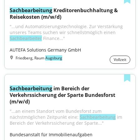
Sachbearbeitung
 Kreditorenbuchhaltung & 
Reisekosten (m/w/d)
"...und Automatisierungstechnologie. Zur Verstärkung 
unseres Teams suchen wir schnellstmöglich einen 
Sachbearbeiter
 Finance..."
AUTEFA Solutions Germany GmbH
Friedberg, Raum
Augsburg
Vollzeit
Sachbearbeitung
 im Bereich der 
Verkehrssicherung der Sparte Bundesforst 
(m/w/d)
"...an einem Standort vom Bundesforst zum 
nächstmöglichen Zeitpunkt eine: 
Sachbearbeitung
 im 
Bereich der Verkehrs­sicherung der Sparte..."
Bundesanstalt für Immobilienaufgaben