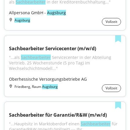
als 
Sachbearbeiter
 in der Kreditorenbuchhaltung..."
Allpersona GmbH - 
Augsburg
Augsburg
Vollzeit
Sachbearbeiter Servicecenter (m/w/d)
"...als 
Sachbearbeiter
 Servicecenter in der Abteilung 
Vertrieb. 25 Wochenstunde (5 pro Tag) im 
Wechselschichtmodell..."
Oberhessische Versorgungsbetriebe AG
Friedberg, Raum
Augsburg
Vollzeit
Sachbearbeiter für Garantie/R&W (m/w/d)
"...Hauptsitz in Marktoberdorf einen 
Sachbearbeiter
 für 
Garantie/R&W (m/w/d) (Vollzeit) --- Ihr 