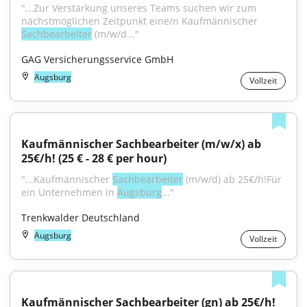
"...Zur Verstärkung unseres Teams suchen wir zum 
nächstmöglichen Zeitpunkt eine/n Kaufmännischer 
Sachbearbeiter
 (m/w/d..."
GAG Versicherungsservice GmbH
Augsburg
Vollzeit
Kaufmännischer Sachbearbeiter (m/w/x) ab 
25€/h! (25 € - 28 € per hour)
"...Kaufmännischer 
Sachbearbeiter
 (m/w/d) ab 25€/h!Für 
ein Unternehmen in 
Augsburg
..."
Trenkwalder Deutschland
Augsburg
Vollzeit
Kaufmännischer Sachbearbeiter (gn) ab 25€/h! 