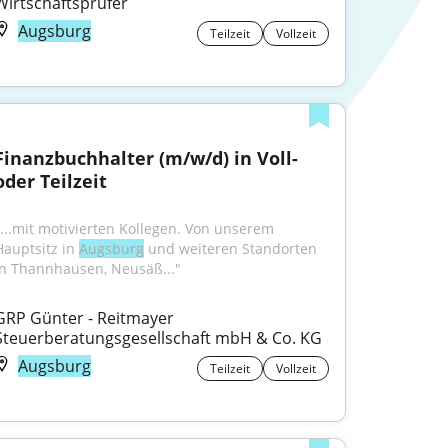
Wirtschaftsprüfer
Augsburg
Teilzeit
Vollzeit
Finanzbuchhalter (m/w/d) in Voll- 
oder Teilzeit
"...mit motivierten Kollegen. Von unserem 
Hauptsitz in 
Augsburg
 und weiteren Standorten 
in Thannhausen, Neusäß..."
GRP Günter - Reitmayer 
Steuerberatungsgesellschaft mbH & Co. KG
Augsburg
Teilzeit
Vollzeit