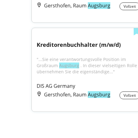
Gersthofen, Raum
Augsburg
Vollzeit
Kreditorenbuchhalter (m/w/d)
"...Sie eine verantwortungsvolle Position im 
Großraum 
Augsburg
 . In dieser vielseitigen Rolle 
übernehmen Sie die eigenständige..."
DIS AG Germany
Gersthofen, Raum
Augsburg
Vollzeit