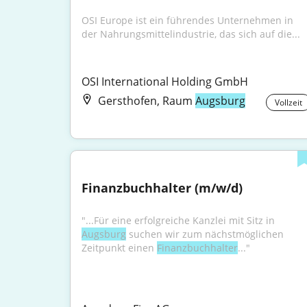
OSI Europe ist ein führendes Unternehmen in 
der Nahrungsmittelindustrie, das sich auf die...
OSI International Holding GmbH
Gersthofen, Raum
Augsburg
Vollzeit
Finanzbuchhalter (m/w/d)
"...Für eine erfolgreiche Kanzlei mit Sitz in 
Augsburg
 suchen wir zum nächstmöglichen 
Zeitpunkt einen 
Finanzbuchhalter
..."