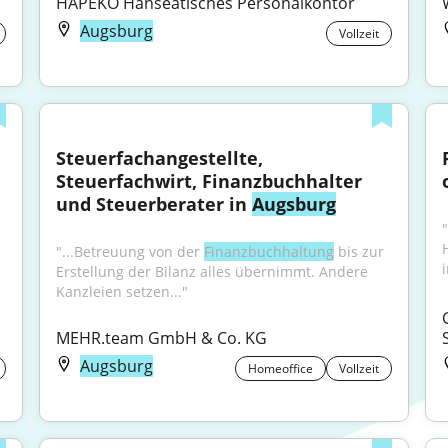
HAPEKO Hanseatisches Personalkontor
Augsburg
Vollzeit
Steuerfachangestellte, 
Steuerfachwirt, Finanzbuchhalter 
und Steuerberater in 
Augsburg
"...Betreuung von der 
Finanzbuchhaltung
 bis zur 
Erstellung der Bilanz alles übernimmt. Andere 
Kanzleien setzen..."
MEHR.team GmbH & Co. KG
Augsburg
Homeoffice
Vollzeit