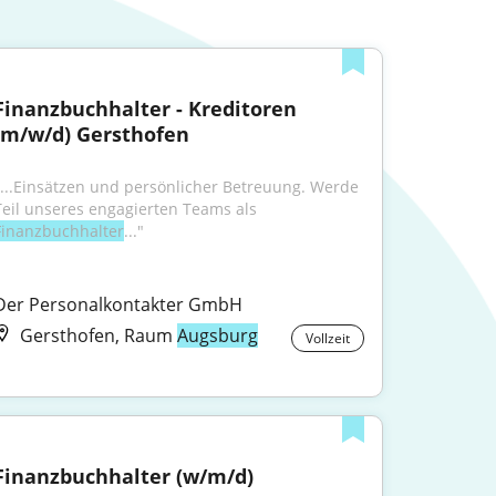
Finanzbuchhalter - Kreditoren 
(m/w/d) Gersthofen
"...Einsätzen und persönlicher Betreuung. Werde 
Teil unseres engagierten Teams als 
Finanzbuchhalter
..."
Der Personalkontakter GmbH
Gersthofen, Raum
Augsburg
Vollzeit
Finanzbuchhalter (w/m/d)