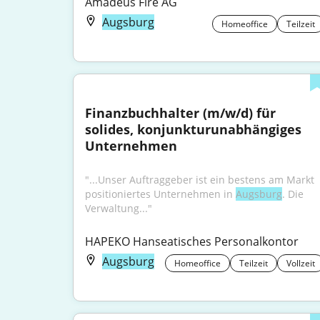
Amadeus Fire AG
Augsburg
Homeoffice
Teilzeit
Finanzbuchhalter (m/w/d) für 
solides, konjunkturunabhängiges 
Unternehmen
"...Unser Auftraggeber ist ein bestens am Markt 
positioniertes Unternehmen in 
Augsburg
. Die 
Verwaltung..."
HAPEKO Hanseatisches Personalkontor
Augsburg
Homeoffice
Teilzeit
Vollzeit