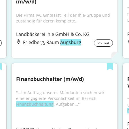
(m/w/d)
"
Die Firma IVC GmbH ist Teil der Ihle-Gruppe und 
zuständig für deren komplette...
Landbäckerei Ihle GmbH & Co. KG
Friedberg, Raum
Augsburg
Vollzeit
Finanzbuchhalter (m/w/d)
"...Im Auftrag unseres Mandanten suchen wir 
eine engagierte Persönlichkeit im Bereich 
Finanzbuchhaltung
. Aufgaben..."