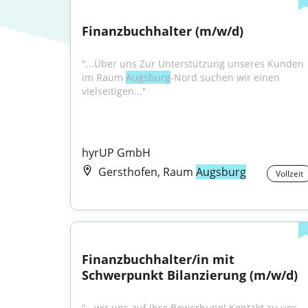
Finanzbuchhalter (m/w/d)
"...Über uns Zur Unterstützung unseres Kunden 
im Raum 
Augsburg
-Nord suchen wir einen 
vielseitigen..."
hyrUP GmbH
Gersthofen, Raum
Augsburg
Vollzeit
Finanzbuchhalter/in mit 
Schwerpunkt Bilanzierung (m/w/d)
"...wir uns auf Ihre Bewerbung! Kontakt zu uns 