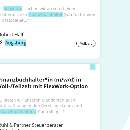
...
Augsburg
, suchen wir ab sofort einen 
freiberuflichen 
Finanzbuchhalter
 (w/m/d) für eine 
Einsatzdauer..."
Robert Half
Augsburg
Vollzeit
Finanzbuchhalter*in (m/w/d) in 
Voll-/Teilzeit mit FlexWork-Option
"...bieten wir unseren Mandanten auch 
Unterstützung in den Bereichen Lohn- und 
Finanzbuchhaltung
, Controlling..."
Rühl & Partner Steuerberater 