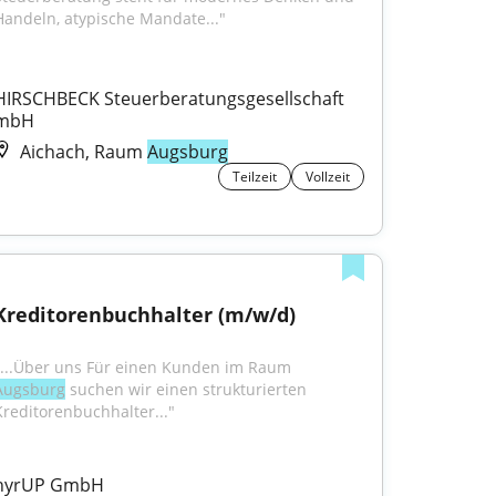
Handeln, atypische Mandate..."
HIRSCHBECK Steuerberatungsgesellschaft 
mbH
Aichach, Raum
Augsburg
Teilzeit
Vollzeit
Kreditorenbuchhalter (m/w/d)
"...Über uns Für einen Kunden im Raum 
Augsburg
 suchen wir einen strukturierten 
Kreditorenbuchhalter..."
hyrUP GmbH