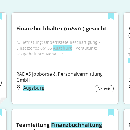
Finanzbuchhalter (m/w/d) gesucht
"...Befristung: Unbefristete Beschäftigung • 
Einsatzorte: 86156 
Augsburg
 • Vergütung: 
Festgehalt pro Monat..."
RADAS Jobbörse & Personalvermittlung 
GmbH
Augsburg
Vollzeit
Teamleitung 
Finanzbuchhaltung