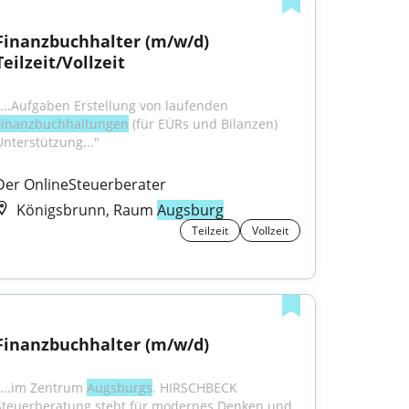
Finanzbuchhalter (m/w/d) 
Teilzeit/Vollzeit
"...Aufgaben Erstellung von laufenden 
Finanzbuchhaltungen
 (für EÜRs und Bilanzen) 
Unterstützung..."
Der OnlineSteuerberater
Königsbrunn, Raum
Augsburg
Teilzeit
Vollzeit
Finanzbuchhalter (m/w/d)
"...im Zentrum 
Augsburgs
. HIRSCHBECK 
Steuerberatung steht für modernes Denken und 