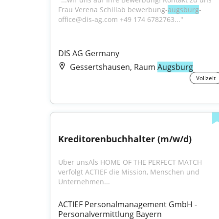
Frau Verena Schillab bewerbung-
augsburg
-
office@dis-ag.com +49 174 6782763..."
DIS AG Germany
Gessertshausen, Raum
Augsburg
Vollzeit
Kreditorenbuchhalter (m/w/d)
Uber unsAls HOME OF THE PERFECT MATCH 
verfolgt ACTIEF die Mission, Menschen und 
Unternehmen...
ACTIEF Personalmanagement GmbH - 
Personalvermittlung Bayern