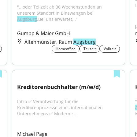
"...oder Teilzeit ab 30 Wochenstunden an 
unserem Standort in Binswangen bei 
Augsburg
.Bei uns erwartet..."
Gumpp & Maier GmbH
Altenmünster, Raum
Augsburg
Homeoffice
Teilzeit
Vollzeit
Kreditorenbuchhalter (m/w/d)
Intro ✅ Verantwortung für die 
Kreditorenprozesse eines internationalen 
Unternehmens ✅ Moderne...
Michael Page