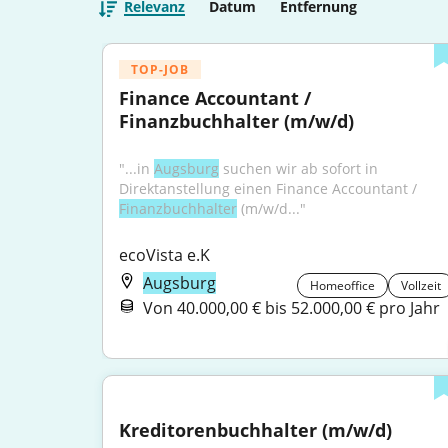
Relevanz
Datum
Entfernung
TOP-JOB
Finance Accountant / 
Finanzbuchhalter (m/w/d)
"...in 
Augsburg
 suchen wir ab sofort in 
Direktanstellung einen Finance Accountant / 
Finanzbuchhalter
 (m/w/d..."
ecoVista e.K
Augsburg
Homeoffice
Vollzeit
Von 40.000,00 € bis 52.000,00 € pro Jahr
Kreditorenbuchhalter (m/w/d)