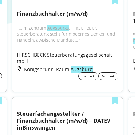
Finanzbuchhalter (m/w/d)
"...im Zentrum 
Augsburgs
. HIRSCHBECK 
Steuerberatung steht für modernes Denken und 
Handeln, atypische Mandate..."
HIRSCHBECK Steuerberatungsgesellschaft 
mbH
Königsbrunn, Raum
Augsburg
Teilzeit
Vollzeit
Steuerfachangestellter / 
Finanzbuchhalter (m/w/d) – DATEV 
inBinswangen