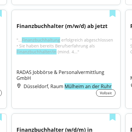
Finanzbuchhalter (m/w/d) ab jetzt
"...
Finanzbuchhaltung
 erfolgreich abgeschlossen 
"
• Sie haben bereits Berufserfahrung als 
Finanzbuchhalter/in
 (mind. 4..."
RADAS Jobbörse & Personalvermittlung 
GmbH
Düsseldorf, Raum
Mülheim an der Ruhr
Vollzeit
Finanzbuchhalter (w/d/m) in 