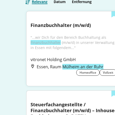
Relevanz
Datum
Entfernung
Finanzbuchhalter (m/w/d)
"...wir Dich für den Bereich Buchhaltung als 
Finanzbuchhalter
 (m/w/d) in unserer Verwaltung 
in Essen mit folgendem..."
vitronet Holding GmbH
Essen, Raum
Mülheim an der Ruhr
Homeoffice
Vollzeit
Steuerfachangestellte / 
Finanzbuchhalter (m/w/d) – Inhouse