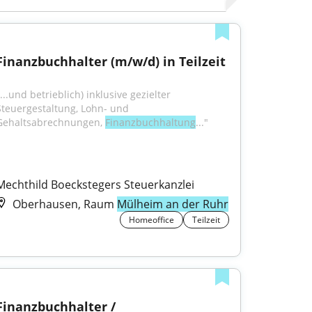
Finanzbuchhalter (m/w/d) in Teilzeit
...und betrieblich) inklusive gezielter 
Steuergestaltung, Lohn- und 
Gehaltsabrechnungen, 
Finanzbuchhaltung
..."
Mechthild Boeckstegers Steuerkanzlei
Oberhausen, Raum
Mülheim an der Ruhr
Homeoffice
Teilzeit
Finanzbuchhalter / 