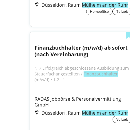
Düsseldorf, Raum
Mülheim an der Ruhr
Homeoffice
Teilzeit
Finanzbuchhalter (m/w/d) ab sofort 
(nach Vereinbarung)
"...• Erfolgreich abgeschlossene Ausbildung zum 
Steuerfachangestellten / 
Finanzbuchhalter
(m/w/d) • 1-2..."
RADAS Jobbörse & Personalvermittlung 
GmbH
Düsseldorf, Raum
Mülheim an der Ruhr
Vollzeit