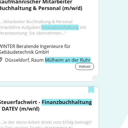
kaufmännischer Mitarbeiter 
Buchhaltung & Personal (m/w/d)
"...Mitarbeiter Buchhaltung & Personal 
(m/w/d)Ihre Aufgaben:
Finanzbuchhaltung
 mit 
Verantwortung: Sie übernehmen..."
WINTER Beratende Ingenieure für 
Gebäudetechnik GmbH
Düsseldorf, Raum
Mülheim an der Ruhr
Vollzeit
Steuerfachwirt - 
Finanzbuchhaltung
/ DATEV (m/w/d)
...in der deine Arbeit direkt zum Erfolg beiträgt? 
Als Teil unseres Teams übernimmst du 