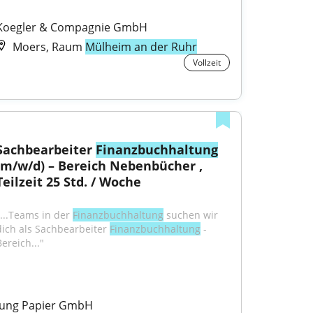
Koegler & Compagnie GmbH
Moers, Raum
Mülheim an der Ruhr
Vollzeit
Sachbearbeiter 
Finanzbuchhaltung
(m/w/d) – Bereich Nebenbücher , 
Teilzeit 25 Std. / Woche
"...Teams in der 
Finanzbuchhaltung
 suchen wir 
dich als Sachbearbeiter 
Finanzbuchhaltung
 - 
ereich..."
Jung Papier GmbH