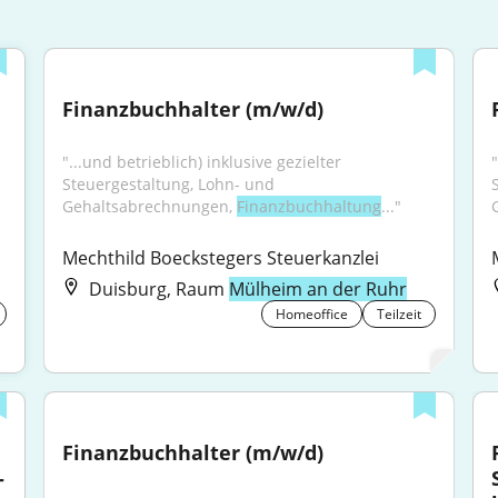
Finanzbuchhalter (m/w/d)
"...und betrieblich) inklusive gezielter 
"
Steuergestaltung, Lohn- und 
Gehaltsabrechnungen, 
Finanzbuchhaltung
..."
Mechthild Boeckstegers Steuerkanzlei
Duisburg, Raum
Mülheim an der Ruhr
Homeoffice
Teilzeit
Finanzbuchhalter (m/w/d)
-