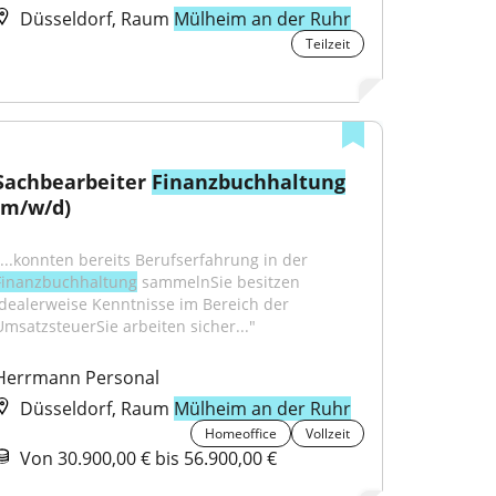
Düsseldorf, Raum
Mülheim an der Ruhr
Teilzeit
Sachbearbeiter 
Finanzbuchhaltung
(m/w/d)
"...konnten bereits Berufserfahrung in der 
Finanzbuchhaltung
 sammelnSie besitzen 
idealerweise Kenntnisse im Bereich der 
UmsatzsteuerSie arbeiten sicher..."
Herrmann Personal
Düsseldorf, Raum
Mülheim an der Ruhr
Homeoffice
Vollzeit
Von 30.900,00 € bis 56.900,00 €