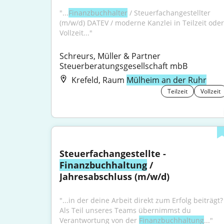
"...
Finanzbuchhalter
 / Steuerfachangestellter 
(m/w/d) DATEV / moderne Kanzlei in Teilzeit oder 
Vollzeit..."
Schreurs, Müller & Partner 
Steuerberatungsgesellschaft mbB
Krefeld, Raum
Mülheim an der Ruhr
Teilzeit
Vollzeit
Steuerfachangestellte - 
Finanzbuchhaltung
 / 
Jahresabschluss (m/w/d)
"...in der deine Arbeit direkt zum Erfolg beiträgt? 
Als Teil unseres Teams übernimmst du 
Verantwortung von der 
Finanzbuchhaltung
..."