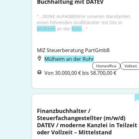
Buchhaltung mit DATEV
"...DEINE AUFAGBENFür unseren Mandanten, 
einen führenden Großhändler mit Sitz in 
Mülheim
 an der 
Ruhr
..."
MIZ Steuerberatung PartGmbB
Mülheim an der Ruhr
Homeoffice
Vollzeit
Von 30.000,00 € bis 58.700,00 €
Finanzbuchhalter / 
Steuerfachangestellter (m/w/d) 
DATEV / moderne Kanzlei in Teilzeit 
oder Vollzeit – Mittelstand