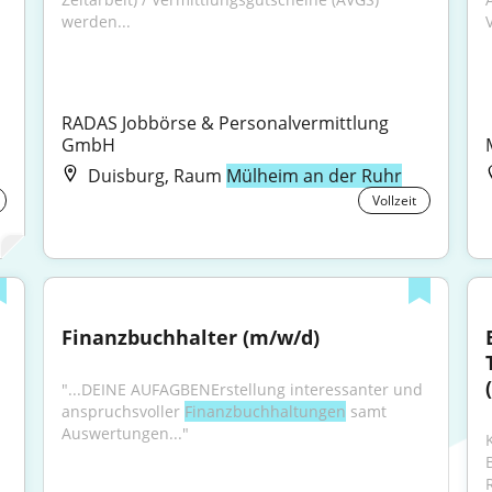
werden...
RADAS Jobbörse & Personalvermittlung 
GmbH
Duisburg, Raum
Mülheim an der Ruhr
Vollzeit
Finanzbuchhalter (m/w/d)
"...DEINE AUFAGBENErstellung interessanter und 
anspruchsvoller 
Finanzbuchhaltungen
 samt 
Auswertungen..."
R