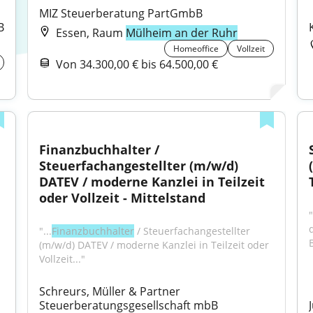
MIZ Steuerberatung PartGmbB
B
Essen, Raum
Mülheim an der Ruhr
Homeoffice
Vollzeit
Von 34.300,00 € bis 64.500,00 €
Finanzbuchhalter / 
Steuerfachangestellter (m/w/d) 
DATEV / moderne Kanzlei in Teilzeit 
oder Vollzeit - Mittelstand
"...
Finanzbuchhalter
 / Steuerfachangestellter 
B
(m/w/d) DATEV / moderne Kanzlei in Teilzeit oder 
Vollzeit..."
Schreurs, Müller & Partner 
Steuerberatungsgesellschaft mbB