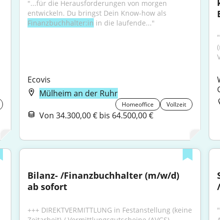
"...für die Herausforderungen von morgen 
entwickeln. Du bringst Dein Know-how als 
Finanzbuchhalter:in
 in die laufende..."
Ecovis
Mülheim an der Ruhr
Homeoffice
Vollzeit
Von 34.300,00 € bis 64.500,00 €
Bilanz- /Finanzbuchhalter (m/w/d) 
ab sofort
+++ DIREKTVERMITTLUNG in Festanstellung (keine 
"
Zeitarbeit) / Vermittlungsgutscheine (AVGS) 