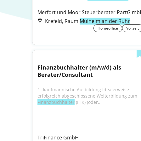
Merfort und Moor Steuerberater PartG mb
Krefeld, Raum
Mülheim an der Ruhr
Homeoffice
Vollzeit
Finanzbuchhalter (m/w/d) als 
Berater/Consultant
"...kaufmännische Ausbildung Idealerweise 
erfolgreich abgeschlossene Weiterbildung zum 
Finanzbuchhalter
 (IHK) (oder..."
TriFinance GmbH