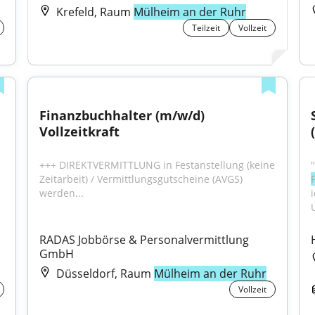
Krefeld, Raum
Mülheim an der Ruhr
Teilzeit
Vollzeit
Finanzbuchhalter (m/w/d) 
Vollzeitkraft
+++ DIREKTVERMITTLUNG in Festanstellung (keine 
Zeitarbeit) / Vermittlungsgutscheine (AVGS) 
werden...
RADAS Jobbörse & Personalvermittlung 
GmbH
Düsseldorf, Raum
Mülheim an der Ruhr
Vollzeit