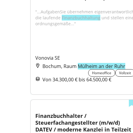
"...AufgabenSie übernehmen eigenverantwortlich
die laufende 
Finanzbuchhaltung
 und stellen eine
ordnungsgemäße..."
Vonovia SE
Bochum, Raum
Mülheim an der Ruhr
Homeoffice
Vollzeit
Von 34.300,00 € bis 64.500,00 €
Finanzbuchhalter / 
Steuerfachangestellter (m/w/d) 
DATEV / moderne Kanzlei in Teilzeit 