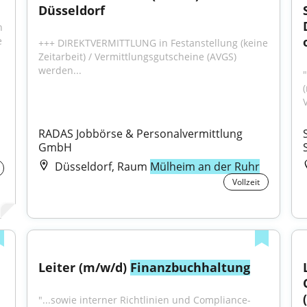
Düsseldorf
 
 
+++ DIREKTVERMITTLUNG in Festanstellung (keine 
Zeitarbeit) / Vermittlungsgutscheine (AVGS) 
werden...
"
V
RADAS Jobbörse & Personalvermittlung 
GmbH
Düsseldorf, Raum
Mülheim an der Ruhr
Vollzeit
Leiter (m/w/d) 
Finanzbuchhaltung
"...sowie interner Richtlinien und Compliance-