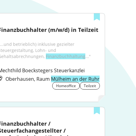
Finanzbuchhalter (m/w/d) in Teilzeit
...und betrieblich) inklusive gezielter 
Steuergestaltung, Lohn- und 
Gehaltsabrechnungen, 
Finanzbuchhaltung
..."
Mechthild Boeckstegers Steuerkanzlei
Oberhausen, Raum
Mülheim an der Ruhr
Homeoffice
Teilzeit
Finanzbuchhalter / 
Steuerfachangestellter / 