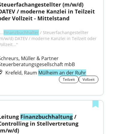
Steuerfachangestellter (m/w/d) 
DATEV / moderne Kanzlei in Teilzeit 
oder Vollzeit - Mittelstand
...
Finanzbuchhalter
 / Steuerfachangestellter 
(m/w/d) DATEV / moderne Kanzlei in Teilzeit oder 
ollzeit..."
Schreurs, Müller & Partner 
Steuerberatungsgesellschaft mbB
Krefeld, Raum
Mülheim an der Ruhr
Teilzeit
Vollzeit
Leitung 
Finanzbuchhaltung
 / 
Controlling in Stellvertretung 
(m/w/d)