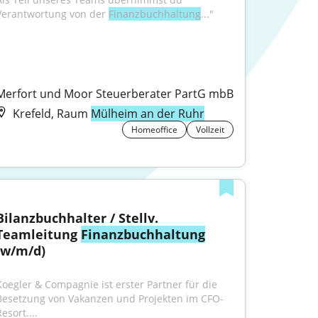
Verantwortung von der 
Finanzbuchhaltung
..."
Merfort und Moor Steuerberater PartG mbB
Krefeld, Raum
Mülheim an der Ruhr
Homeoffice
Vollzeit
Bilanzbuchhalter / Stellv. 
Teamleitung 
Finanzbuchhaltung
(w/m/d)
Koegler & Compagnie ist erster Partner für die 
Besetzung von Vakanzen und Projekten im CFO-
esort....