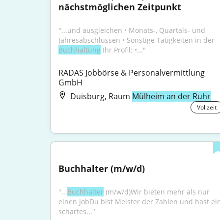
nächstmöglichen Zeitpunkt
"...und ausgleichen • Monats-, Quartals- und 
Jahresabschlüssen • Sonstige Tätigkeiten in der 
Buchhaltung
 Ihr Profil: •..."
RADAS Jobbörse & Personalvermittlung 
GmbH
Duisburg, Raum
Mülheim an der Ruhr
Vollzeit
Buchhalter (m/w/d)
"...
Buchhalter
 (m/w/d)Wir bieten mehr als nur 
einen JobDu bist Meister der Zahlen und hast ein
scharfes..."