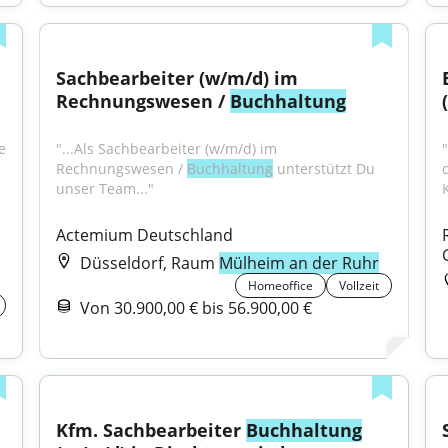
Sachbearbeiter (w/m/d) im 
Rechnungswesen / 
Buchhaltung
 
"...Als Sachbearbeiter (w/m/d) im 
Rechnungswesen / 
Buchhaltung
 unterstützt Du 
unser Team..."
Actemium Deutschland
Düsseldorf, Raum
Mülheim an der Ruhr
Homeoffice
Vollzeit
Von 30.900,00 € bis 56.900,00 €
Kfm. Sachbearbeiter 
Buchhaltung