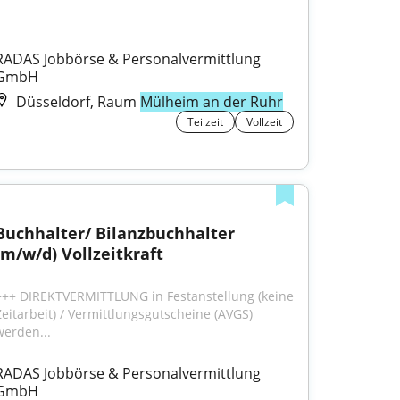
RADAS Jobbörse & Personalvermittlung 
GmbH
Düsseldorf, Raum
Mülheim an der Ruhr
Teilzeit
Vollzeit
Buchhalter/ Bilanzbuchhalter 
(m/w/d) Vollzeitkraft
+++ DIREKTVERMITTLUNG in Festanstellung (keine 
Zeitarbeit) / Vermittlungsgutscheine (AVGS) 
werden...
RADAS Jobbörse & Personalvermittlung 
GmbH