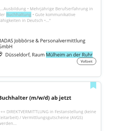
"...Ausbildung • Mehrjährige Berufserfahrung in 
der 
Buchhaltung
 • Gute kommunikative 
Fähigkeiten in Deutsch •..."
RADAS Jobbörse & Personalvermittlung 
GmbH
Düsseldorf, Raum
Mülheim an der Ruhr
Vollzeit
Buchhalter (m/w/d) ab jetzt
+++ DIREKTVERMITTLUNG in Festanstellung (keine 
Zeitarbeit) / Vermittlungsgutscheine (AVGS) 
werden...