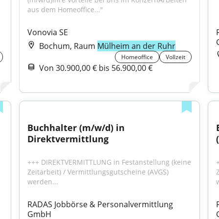
aus dem Homeoffice..."
Vonovia SE
Bochum, Raum
Mülheim an der Ruhr
Homeoffice
Vollzeit
Von 30.900,00 € bis 56.900,00 €
Buchhalter (m/w/d) in 
Direktvermittlung
+++ DIREKTVERMITTLUNG in Festanstellung (keine 
Zeitarbeit) / Vermittlungsgutscheine (AVGS) 
werden...
RADAS Jobbörse & Personalvermittlung 
GmbH