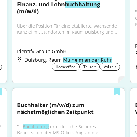
Finanz- und Lohn
buchhaltung
(m/w/d)
"
Über die Position Für eine etablierte, wachsende 
Kanzlei mit Standorten im Raum Duisburg und...
Identify Group GmbH
Duisburg, Raum
Mülheim an der Ruhr
Homeoffice
Teilzeit
Vollzeit
Buchhalter (m/w/d) zum 
nächstmöglichen Zeitpunkt
 
"...
Buchhaltung
 erforderlich • Sicheres 
"
Beherrschen der MS-Office-Programme 