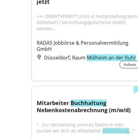
jetzt
+++ DIREKTVERMITTLUNG in Festanstellung (keine
Zeitarbeit) / Vermittlungsgutscheine (AVGS) 
werden...
RADAS Jobbörse & Personalvermittlung 
GmbH
Düsseldorf, Raum
Mülheim an der Ruhr
Vollzeit
Mitarbeiter 
Buchhaltung
Nebenkostenabrechnung (m/w/d)
"...Zur Verstärkung unseres Teams in Köln 
suchen wir dich als Mitarbeiter 
Buchhaltung
..."