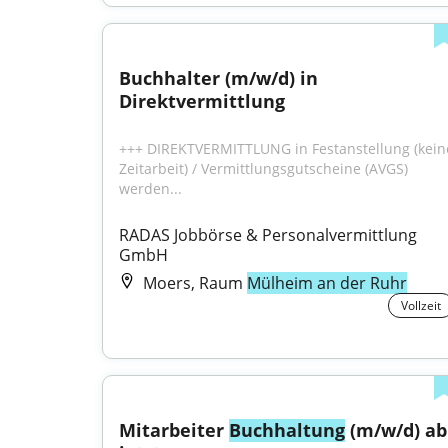
Buchhalter (m/w/d) in 
Direktvermittlung
+++ DIREKTVERMITTLUNG in Festanstellung (keine
Zeitarbeit) / Vermittlungsgutscheine (AVGS) 
werden...
RADAS Jobbörse & Personalvermittlung 
GmbH
Moers, Raum
Mülheim an der Ruhr
Vollzeit
Mitarbeiter 
Buchhaltung
 (m/w/d) ab 