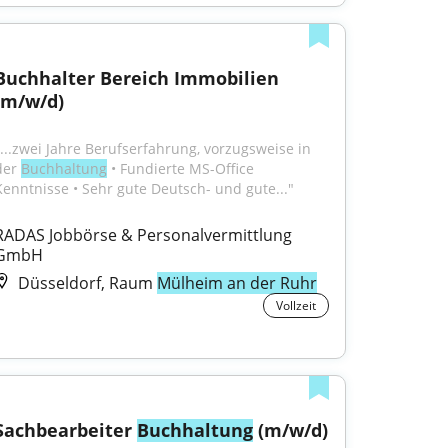
Buchhalter Bereich Immobilien 
(m/w/d)
"...zwei Jahre Berufserfahrung, vorzugsweise in 
der 
Buchhaltung
 • Fundierte MS-Office 
Kenntnisse • Sehr gute Deutsch- und gute..."
RADAS Jobbörse & Personalvermittlung 
GmbH
Düsseldorf, Raum
Mülheim an der Ruhr
Vollzeit
Sachbearbeiter 
Buchhaltung
 (m/w/d)