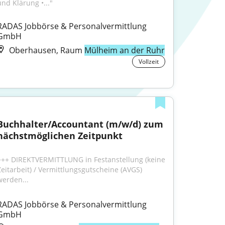
und Klärung •..."
RADAS Jobbörse & Personalvermittlung 
GmbH
Oberhausen, Raum
Mülheim an der Ruhr
Vollzeit
Buchhalter/Accountant (m/w/d) zum 
nächstmöglichen Zeitpunkt
+++ DIREKTVERMITTLUNG in Festanstellung (keine 
Zeitarbeit) / Vermittlungsgutscheine (AVGS) 
werden...
RADAS Jobbörse & Personalvermittlung 
GmbH