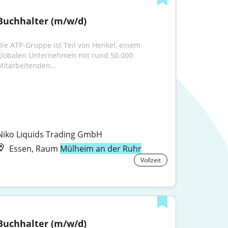
Buchhalter (m/w/d)
Die ATP-Gruppe ist Teil von Henkel, einem 
globalen Unternehmen mit rund 50.000 
Mitarbeitenden...
Niko Liquids Trading GmbH
Essen, Raum
Mülheim an der Ruhr
Vollzeit
Buchhalter (m/w/d)