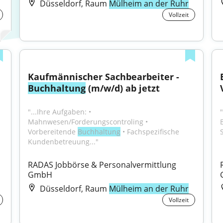
Düsseldorf, Raum
Mülheim an der Ruhr
Vollzeit
Kaufmännischer Sachbearbeiter - 
Buchhaltung
 (m/w/d) ab jetzt
"...Ihre Aufgaben: • 
Mahnwesen/Forderungscontroling • 
Vorbereitende 
Buchhaltung
 • Fachspezifische 
Kundenbetreuung..."
RADAS Jobbörse & Personalvermittlung 
GmbH
Düsseldorf, Raum
Mülheim an der Ruhr
Vollzeit