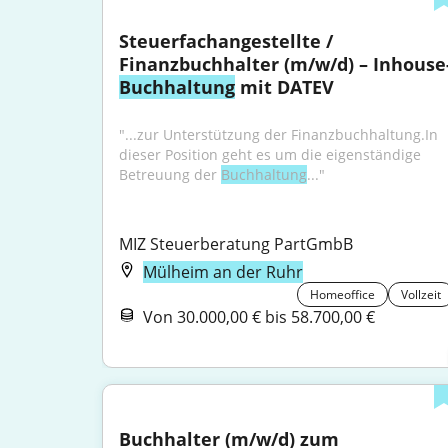
Steuerfachangestellte / 
Finanzbuchhalter (m/w/d) – Inhouse
Buchhaltung
 mit DATEV
"...zur Unterstützung der Finanzbuchhaltung.In 
dieser Position geht es um die eigenständige 
Betreuung der 
Buchhaltung
..."
MIZ Steuerberatung PartGmbB
Mülheim an der Ruhr
Homeoffice
Vollzeit
Von 30.000,00 € bis 58.700,00 €
Buchhalter (m/w/d) zum 