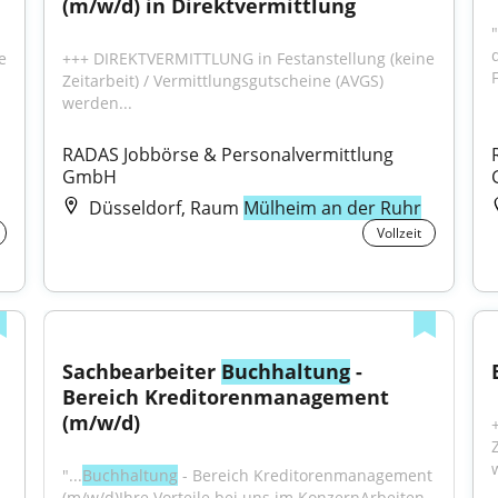
(m/w/d) in Direktvermittlung
 
+++ DIREKTVERMITTLUNG in Festanstellung (keine 
Zeitarbeit) / Vermittlungsgutscheine (AVGS) 
werden...
RADAS Jobbörse & Personalvermittlung 
GmbH
Düsseldorf, Raum
Mülheim an der Ruhr
Vollzeit
Sachbearbeiter 
Buchhaltung
 - 
Bereich Kreditorenmanagement 
(m/w/d)
"...
Buchhaltung
 - Bereich Kreditorenmanagement 
(m/w/d)Ihre Vorteile bei uns im KonzernArbeiten 