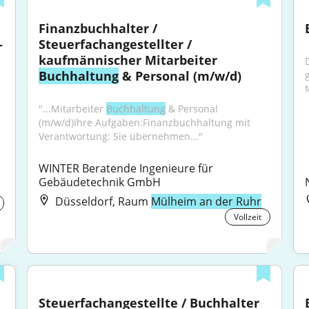
Finanzbuchhalter / 
-
Steuerfachangestellter / 
kaufmännischer Mitarbeiter 
Buchhaltung
 & Personal (m/w/d)
"...Mitarbeiter 
Buchhaltung
 & Personal 
(m/w/d)Ihre Aufgaben:Finanzbuchhaltung mit 
Verantwortung: Sie übernehmen..."
WINTER Beratende Ingenieure für 
Gebäudetechnik GmbH
Düsseldorf, Raum
Mülheim an der Ruhr
Vollzeit
Steuerfachangestellte / Buchhalter 