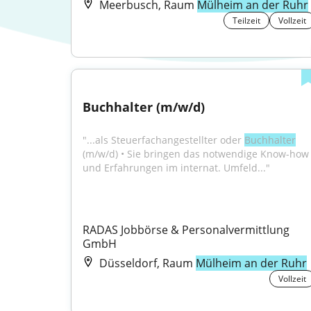
Meerbusch, Raum
Mülheim an der Ruhr
Teilzeit
Vollzeit
Buchhalter (m/w/d)
"...als Steuerfachangestellter oder 
Buchhalter
(m/w/d) • Sie bringen das notwendige Know-how 
und Erfahrungen im internat. Umfeld..."
RADAS Jobbörse & Personalvermittlung 
GmbH
Düsseldorf, Raum
Mülheim an der Ruhr
Vollzeit