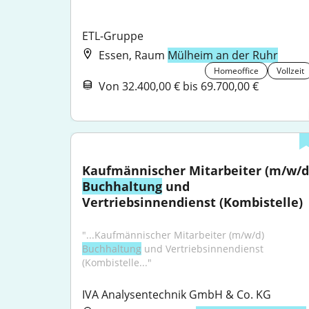
ETL-Gruppe
Essen, Raum
Mülheim an der Ruhr
Homeoffice
Vollzeit
Von 32.400,00 € bis 69.700,00 €
Buchhaltung
 und 
Vertriebsinnendienst (Kombistelle)
"...Kaufmännischer Mitarbeiter (m/w/d) 
Buchhaltung
 und Vertriebsinnendienst 
(Kombistelle..."
IVA Analysentechnik GmbH & Co. KG