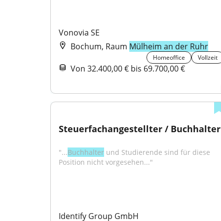
Vonovia SE
Bochum, Raum
Mülheim an der Ruhr
Homeoffice
Vollzeit
Von 32.400,00 € bis 69.700,00 €
Steuerfachangestellter / Buchhalter
"...
Buchhalter
 und Studierende sind für diese 
Position nicht vorgesehen..."
Identify Group GmbH