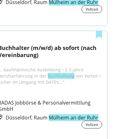
Düsseldorf, Raum
Mülheim an der Ruhr
Vollzeit
Buchhalter (m/w/d) ab sofort (nach 
Vereinbarung)
"...kaufmännische Ausbildung • 2-3 Jahre 
Berufserfahrung in der 
Buchhaltung
 von Vorteil • 
Sicher im Umgang mit DATEV..."
RADAS Jobbörse & Personalvermittlung 
GmbH
Düsseldorf, Raum
Mülheim an der Ruhr
Vollzeit