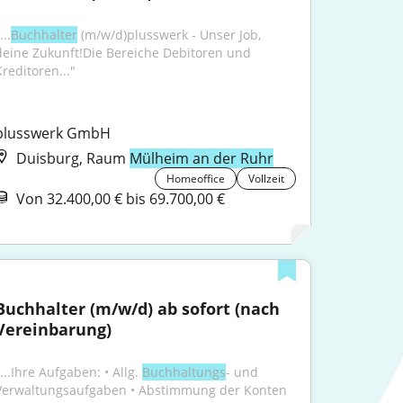
...
Buchhalter
 (m/w/d)plusswerk - Unser Job, 
deine Zukunft!Die Bereiche Debitoren und 
Kreditoren..."
plusswerk GmbH
Duisburg, Raum
Mülheim an der Ruhr
Homeoffice
Vollzeit
Von 32.400,00 € bis 69.700,00 €
Buchhalter (m/w/d) ab sofort (nach 
Vereinbarung)
...Ihre Aufgaben: • Allg. 
Buchhaltungs
- und 
Verwaltungsaufgaben • Abstimmung der Konten 