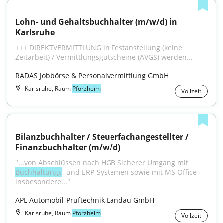
Lohn- und Gehaltsbuchhalter (m/w/d) in 
Karlsruhe
+++ DIREKTVERMITTLUNG in Festanstellung (keine 
Zeitarbeit) / Vermittlungsgutscheine (AVGS) werden...
RADAS Jobbörse & Personalvermittlung GmbH
Karlsruhe, Raum
Pforzheim
Vollzeit
Bilanzbuchhalter / Steuerfachangestellter / 
Finanzbuchhalter (m/w/d)
"...von Abschlüssen nach HGB Sicherer Umgang mit 
Buchhaltungs
- und ERP-Systemen sowie mit MS Office – 
insbesondere..."
APL Automobil-Prüftechnik Landau GmbH
Karlsruhe, Raum
Pforzheim
Vollzeit