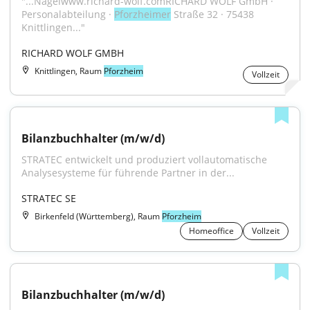
"...Nagelwww.richard-wolf.comRICHARD WOLF GmbH · 
Personalabteilung · 
Pforzheimer
 Straße 32 · 75438 
Knittlingen..."
RICHARD WOLF GMBH
Knittlingen, Raum
Pforzheim
Vollzeit
Bilanzbuchhalter (m/w/d)
STRATEC entwickelt und produziert vollautomatische 
Analysesysteme für führende Partner in der...
STRATEC SE
Birkenfeld (Württemberg), Raum
Pforzheim
Homeoffice
Vollzeit
Bilanzbuchhalter (m/w/d)