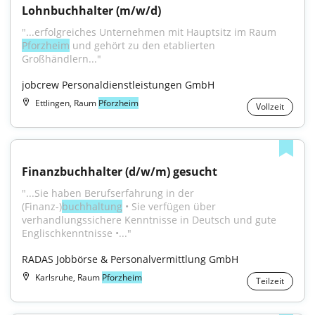
Lohnbuchhalter (m/w/d)
"...erfolgreiches Unternehmen mit Hauptsitz im Raum 
Pforzheim
 und gehört zu den etablierten 
Großhändlern..."
jobcrew Personaldienstleistungen GmbH
Ettlingen, Raum
Pforzheim
Vollzeit
Finanzbuchhalter (d/w/m) gesucht
"...Sie haben Berufserfahrung in der 
(Finanz-)
buchhaltung
 • Sie verfügen über 
verhandlungssichere Kenntnisse in Deutsch und gute 
Englischkenntnisse •..."
RADAS Jobbörse & Personalvermittlung GmbH
Karlsruhe, Raum
Pforzheim
Teilzeit