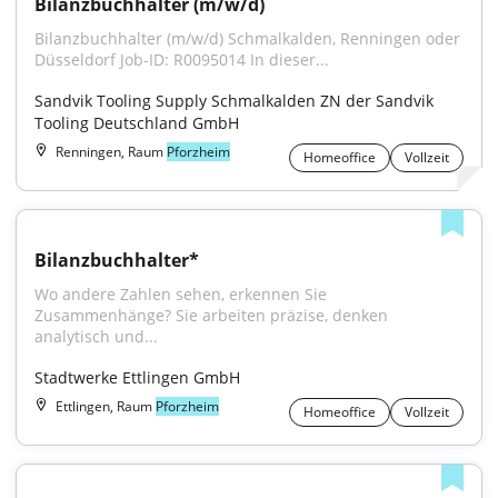
Bilanzbuchhalter (m/w/d)
Bilanzbuchhalter (m/w/d) Schmalkalden, Renningen oder 
Düsseldorf Job-ID: R0095014 In dieser...
Sandvik Tooling Supply Schmalkalden ZN der Sandvik 
Tooling Deutschland GmbH
Renningen, Raum
Pforzheim
Homeoffice
Vollzeit
Bilanzbuchhalter*
Wo andere Zahlen sehen, erkennen Sie 
Zusammenhänge? Sie arbeiten präzise, denken 
analytisch und...
Stadtwerke Ettlingen GmbH
Ettlingen, Raum
Pforzheim
Homeoffice
Vollzeit