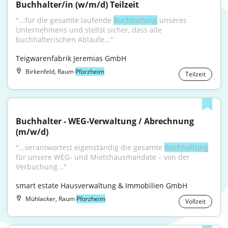
Buchhalter/in (w/m/d) Teilzeit
"...für die gesamte laufende 
Buchhaltung
 unseres 
Unternehmens und stellst sicher, dass alle 
buchhalterischen Abläufe..."
Teigwarenfabrik Jeremias GmbH
Birkenfeld, Raum
Pforzheim
Teilzeit
Buchhalter - WEG-Verwaltung / Abrechnung 
(m/w/d)
"...verantwortest eigenständig die gesamte 
Buchhaltung
für unsere WEG- und Mietshausmandate – von der 
Verbuchung..."
smart estate Hausverwaltung & Immobilien GmbH
Mühlacker, Raum
Pforzheim
Vollzeit