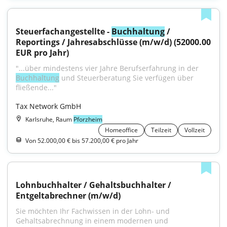
Steuerfachangestellte - 
Buchhaltung
 / 
Reportings / Jahresabschlüsse (m/w/d) (52000.00 
EUR pro Jahr)
"...über mindestens vier Jahre Berufserfahrung in der 
Buchhaltung
 und Steuerberatung Sie verfügen über 
fließende..."
Tax Network GmbH
Karlsruhe, Raum
Pforzheim
Homeoffice
Teilzeit
Vollzeit
Von 52.000,00 € bis 57.200,00 € pro Jahr
Lohnbuchhalter / Gehaltsbuchhalter / 
Entgeltabrechner (m/w/d)
Sie möchten Ihr Fachwissen in der Lohn- und 
Gehaltsabrechnung in einem modernen und 