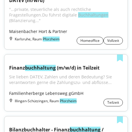
DATEV (m/w/d)
"...private, steuerliche als auch rechtliche 
Fragestellungen.Du führst digitale 
Buchhaltungen
(Bilanzierung..."
Maisenbacher Hort & Partner
Karlsruhe, Raum
Pforzheim
Homeoffice
Vollzeit
Finanz
buchhaltung
 (m/w/d) in Teilzeit
Sie lieben DATEV, Zahlen und deren Bedeutung? Sie 
verantworten gerne die Zahlungszu- und abflüsse...
Familienherberge Lebensweg gGmbH
Illingen-Schützingen, Raum
Pforzheim
Teilzeit
Bilanzbuchhalter - Finanz
buchhaltung
 / 