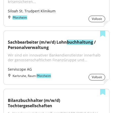
krisensicheren...
Siloah St. Trudpert Klinikum
Pforzheim
Vollzeit
Sachbearbeiter (m/w/d) Lohn
buchhaltung
 / 
Personalverwaltung
Wir sind ein innovativer Bankendienstleister innerhalb 
der genossenschaftlichen FinanzGruppe und...
Serviscope AG
Karlsruhe, Raum
Pforzheim
Vollzeit
Bilanzbuchhalter (m/w/d) 
Tochtergesellschaften