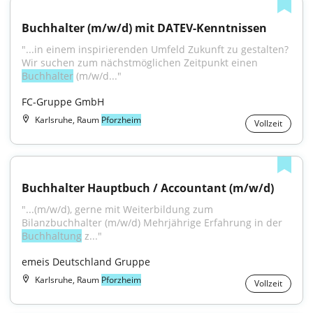
Buchhalter (m/w/d) mit DATEV-Kenntnissen
"...in einem inspirierenden Umfeld Zukunft zu gestalten? 
Wir suchen zum nächstmöglichen Zeitpunkt einen 
Buchhalter
 (m/w/d..."
FC-Gruppe GmbH
Karlsruhe, Raum
Pforzheim
Vollzeit
Buchhalter Hauptbuch / Accountant (m/w/d)
"...(m/w/d), gerne mit Weiterbildung zum 
Bilanzbuchhalter (m/w/d) Mehrjährige Erfahrung in der 
Buchhaltung
 z..."
emeis Deutschland Gruppe
Karlsruhe, Raum
Pforzheim
Vollzeit