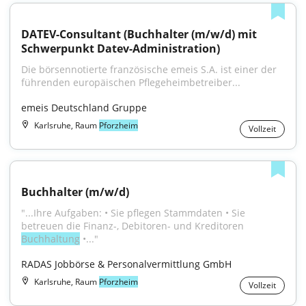
DATEV-Consultant (Buchhalter (m/w/d) mit 
Schwerpunkt Datev-Administration)
Die börsennotierte französische emeis S.A. ist einer der 
führenden europäischen Pflegeheimbetreiber...
emeis Deutschland Gruppe
Karlsruhe, Raum
Pforzheim
Vollzeit
Buchhalter (m/w/d)
"...Ihre Aufgaben: • Sie pflegen Stammdaten • Sie 
betreuen die Finanz-, Debitoren- und Kreditoren 
Buchhaltung
 •..."
RADAS Jobbörse & Personalvermittlung GmbH
Karlsruhe, Raum
Pforzheim
Vollzeit