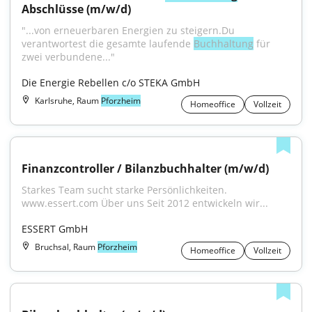
Abschlüsse (m/w/d)
"...von erneuerbaren Energien zu steigern.Du 
verantwortest die gesamte laufende 
Buchhaltung
 für 
zwei verbundene..."
Die Energie Rebellen c/o STEKA GmbH
Karlsruhe, Raum
Pforzheim
Homeoffice
Vollzeit
Finanzcontroller / Bilanzbuchhalter (m/w/d)
Starkes Team sucht starke Persönlichkeiten. 
www.essert.com Über uns Seit 2012 entwickeln wir...
ESSERT GmbH
Bruchsal, Raum
Pforzheim
Homeoffice
Vollzeit