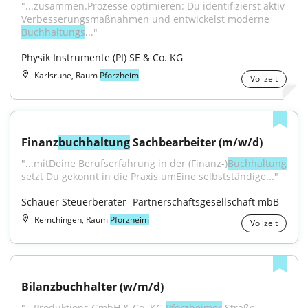
"...zusammen.Prozesse optimieren: Du identifizierst aktiv 
Verbesserungsmaßnahmen und entwickelst moderne 
Buchhaltungs
..."
Physik Instrumente (PI) SE & Co. KG
Karlsruhe, Raum
Pforzheim
Vollzeit
Finanz
buchhaltung
 Sachbearbeiter (m/w/d)
"...mitDeine Berufserfahrung in der (Finanz-)
Buchhaltung
setzt Du gekonnt in die Praxis umEine selbstständige..."
Schauer Steuerberater- Partnerschaftsgesellschaft mbB
Remchingen, Raum
Pforzheim
Vollzeit
Bilanzbuchhalter (w/m/d)
"...Produktions GmbH & Co. KG 
Pforzheimer
 Straße 