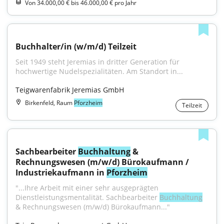
Von 34.000,00 € bis 46.000,00 € pro Jahr
Buchhalter/in (w/m/d) Teilzeit
Seit 1949 steht Jeremias in dritter Generation für 
hochwertige Nudelspezialitäten. Am Standort in...
Teigwarenfabrik Jeremias GmbH
Birkenfeld, Raum
Pforzheim
Teilzeit
Sachbearbeiter 
Buchhaltung
 & 
Rechnungswesen (m/w/d) Bürokaufmann / 
Industriekaufmann in 
Pforzheim
"...Ihre Arbeit mit einer sehr ausgeprägten 
Dienstleistungsmentalität. Sachbearbeiter 
Buchhaltung
& Rechnungswesen (m/w/d) Bürokaufmann..."