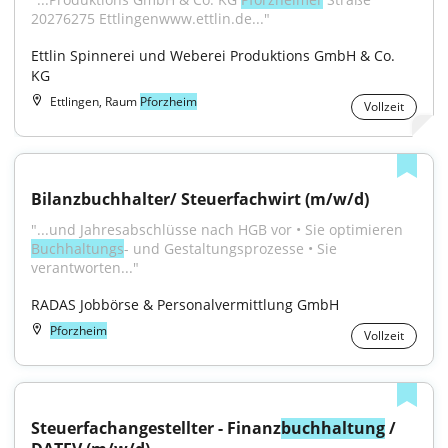
20276275 Ettlingenwww.ettlin.de..."
Ettlin Spinnerei und Weberei Produktions GmbH & Co. 
KG
Ettlingen, Raum
Pforzheim
Vollzeit
Bilanz­buch­halter/ Steuer­fach­wirt (m/w/d)
"...und Jahresabschlüsse nach HGB vor • Sie optimieren 
Buchhaltungs
- und Gestaltungsprozesse • Sie 
verantworten..."
RADAS Jobbörse & Personalvermittlung GmbH
Pforzheim
Vollzeit
Steuerfachangestellter - Finanz
buchhaltung
 / 