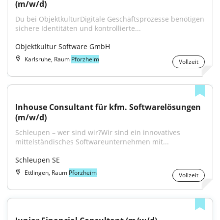
(m/w/d)
Du bei ObjektkulturDigitale Geschäftsprozesse benötigen 
sichere Identitäten und kontrollierte...
Objektkultur Software GmbH
Karlsruhe, Raum
Pforzheim
Vollzeit
Inhouse Consultant für kfm. Softwarelösungen 
(m/w/d)
Schleupen – wer sind wir?Wir sind ein innovatives 
mittelständisches Softwareunternehmen mit...
Schleupen SE
Ettlingen, Raum
Pforzheim
Vollzeit