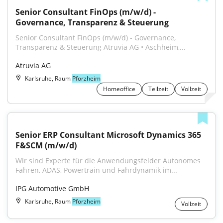
Senior Consultant FinOps (m/w/d) - 
Governance, Transparenz & Steuerung
Senior Consultant FinOps (m/w/d) - Governance, 
Transparenz & Steuerung Atruvia AG • Aschheim,...
Atruvia AG
Karlsruhe, Raum
Pforzheim
Homeoffice
Teilzeit
Vollzeit
Senior ERP Consultant Microsoft Dynamics 365 
F&SCM (m/w/d)
Wir sind Experte für die Anwendungsfelder Autonomes 
Fahren, ADAS, Powertrain und Fahrdynamik im...
IPG Automotive GmbH
Karlsruhe, Raum
Pforzheim
Vollzeit