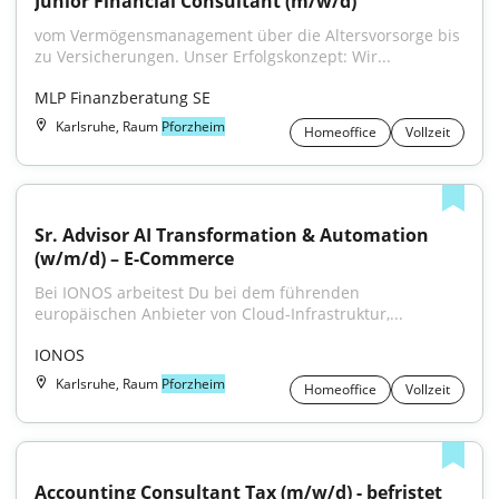
Junior Financial Consultant (m/w/d)
vom Vermögensmanagement über die Altersvorsorge bis 
zu Versicherungen. Unser Erfolgskonzept: Wir...
MLP Finanzberatung SE
Karlsruhe, Raum
Pforzheim
Homeoffice
Vollzeit
Sr. Advisor AI Transformation & Automation 
(w/m/d) – E-Commerce
Bei IONOS arbeitest Du bei dem führenden 
europäischen Anbieter von Cloud-Infrastruktur,...
IONOS
Karlsruhe, Raum
Pforzheim
Homeoffice
Vollzeit
Accounting Consultant Tax (m/w/d) - befristet 