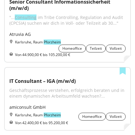
Senior Consultant Informationssicherheit 
(m/w/d)
"...
Consulting
 im Tribe Controlling, Regulation and Audit 
(CPCSIA) suchen wir dich in Voll- oder Teilzeit ab 30..."
Atruvia AG
Karlsruhe, Raum
Pforzheim
Homeoffice
Teilzeit
Vollzeit
Von 44.900,00 € bis 105.200,00 €
IT Consultant – IGA (m/w/d)
Geschäftsprozesse verstehen, erfolgreich beraten und in 
einem dynamischen Arbeitsumfeld wachsen?...
amiconsult GmbH
Karlsruhe, Raum
Pforzheim
Homeoffice
Vollzeit
Von 42.400,00 € bis 95.200,00 €