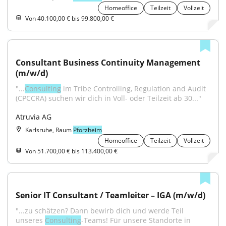
Homeoffice
Teilzeit
Vollzeit
Von 40.100,00 € bis 99.800,00 €
Consultant Business Continuity Management 
(m/w/d)
"...
Consulting
 im Tribe Controlling, Regulation and Audit 
(CPCCRA) suchen wir dich in Voll- oder Teilzeit ab 30..."
Atruvia AG
Karlsruhe, Raum
Pforzheim
Homeoffice
Teilzeit
Vollzeit
Von 51.700,00 € bis 113.400,00 €
Senior IT Consultant / Teamleiter – IGA (m/w/d)
"...zu schätzen? Dann bewirb dich und werde Teil 
unseres 
Consulting
-Teams! Für unsere Standorte in 