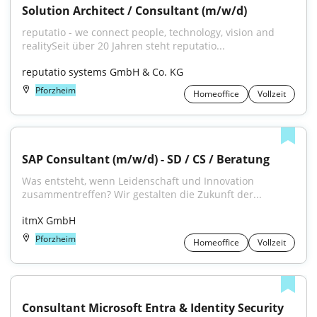
Solution Architect / Consultant (m/w/d)
reputatio - we connect people, technology, vision and 
realitySeit über 20 Jahren steht reputatio...
reputatio systems GmbH & Co. KG
Pforzheim
Homeoffice
Vollzeit
SAP Consultant (m/w/d) - SD / CS / Beratung
Was entsteht, wenn Leidenschaft und Innovation 
zusammentreffen? Wir gestalten die Zukunft der...
itmX GmbH
Pforzheim
Homeoffice
Vollzeit
Consultant Microsoft Entra & Identity Security 