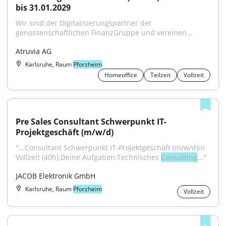
bis 31.01.2029
Wir sind der Digitalisierungspartner der 
genossenschaftlichen FinanzGruppe und vereinen...
Atruvia AG
Karlsruhe, Raum
Pforzheim
Homeoffice
Teilzeit
Vollzeit
Pre Sales Consultant Schwerpunkt IT-
Projektgeschäft (m/w/d)
"...Consultant Schwerpunkt IT-Projektgeschäft (m/w/d)in 
Vollzeit (40h).Deine Aufgaben:Technisches 
Consulting
..."
JACOB Elektronik GmbH
Karlsruhe, Raum
Pforzheim
Vollzeit