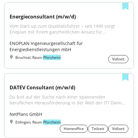
Energieconsultant (m/w/d)
Vom Start-up zum Quali­täts­führer – seit 1990 sorgt 
Enoplan mit ihrem ganz­heit­lichen An­satz für...
ENOPLAN Ingenieurgesellschaft für 
Energiedienstleistungen mbH
Bruchsal, Raum
Pforzheim
Vollzeit
DATEV Consultant (m/w/d)
Du bist auf der Suche nach einer spannenden 
beruflichen Herausforderung in der Welt der IT? Dann...
NetPlans GmbH
Ettlingen, Raum
Pforzheim
Homeoffice
Teilzeit
Vollzeit