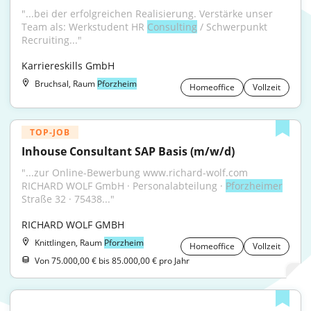
"...bei der erfolgreichen Realisierung. Verstärke unser 
Team als: Werkstudent HR 
Consulting
 / Schwerpunkt 
Recruiting..."
Karriereskills GmbH
Bruchsal, Raum
Pforzheim
Homeoffice
Vollzeit
TOP-JOB
Inhouse Consultant SAP Basis (m/w/d)
"...zur Online-Bewerbung www.richard-wolf.com 
RICHARD WOLF GmbH · Personalabteilung · 
Pforzheimer
Straße 32 · 75438..."
RICHARD WOLF GMBH
Knittlingen, Raum
Pforzheim
Homeoffice
Vollzeit
Von 75.000,00 € bis 85.000,00 € pro Jahr