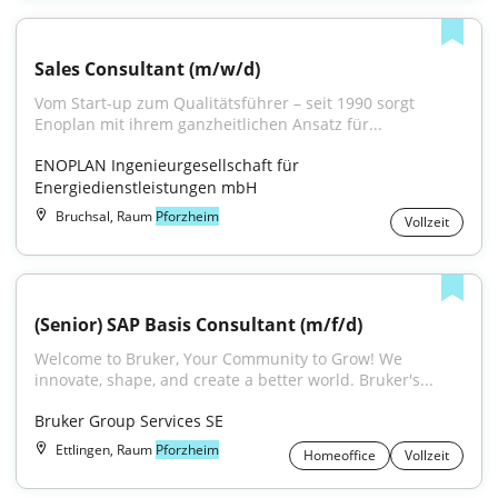
Sales Consultant (m/w/d)
Vom Start-up zum Quali­täts­führer – seit 1990 sorgt 
Enoplan mit ihrem ganz­heit­lichen An­satz für...
ENOPLAN Ingenieurgesellschaft für 
Energiedienstleistungen mbH
Bruchsal, Raum
Pforzheim
Vollzeit
(Senior) SAP Basis Consultant (m/f/d)
Welcome to Bruker, Your Community to Grow! We 
innovate, shape, and create a better world. Bruker's...
Bruker Group Services SE
Ettlingen, Raum
Pforzheim
Homeoffice
Vollzeit