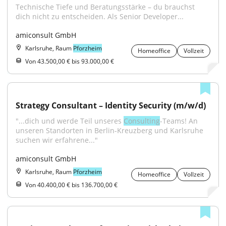
Technische Tiefe und Beratungsstärke – du brauchst 
dich nicht zu entscheiden. Als Senior Developer...
amiconsult GmbH
Karlsruhe, Raum
Pforzheim
Homeoffice
Vollzeit
Von 43.500,00 € bis 93.000,00 €
Strategy Consultant – Identity Security (m/w/d)
"...dich und werde Teil unseres 
Consulting
-Teams! An 
unseren Standorten in Berlin-Kreuzberg und Karlsruhe 
suchen wir erfahrene..."
amiconsult GmbH
Karlsruhe, Raum
Pforzheim
Homeoffice
Vollzeit
Von 40.400,00 € bis 136.700,00 €