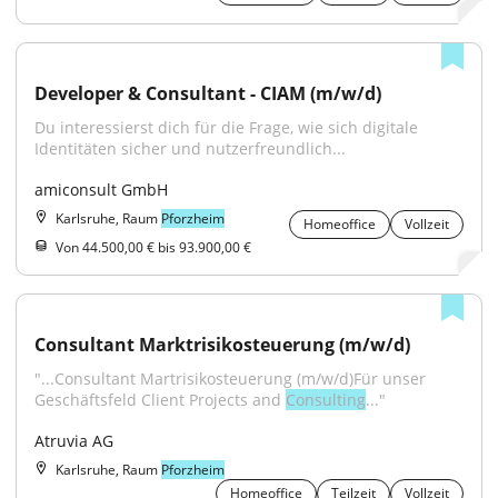
Developer & Consultant - CIAM (m/w/d)
Du interessierst dich für die Frage, wie sich digitale 
Identitäten sicher und nutzerfreundlich...
amiconsult GmbH
Karlsruhe, Raum
Pforzheim
Homeoffice
Vollzeit
Von 44.500,00 € bis 93.900,00 €
Consultant Marktrisikosteuerung (m/w/d)
"...Consultant Martrisikosteuerung (m/w/d)Für unser 
Geschäftsfeld Client Projects and 
Consulting
..."
Atruvia AG
Karlsruhe, Raum
Pforzheim
Homeoffice
Teilzeit
Vollzeit