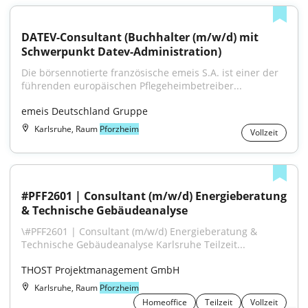
DATEV-Consultant (Buchhalter (m/w/d) mit 
Schwerpunkt Datev-Administration)
Die börsennotierte französische emeis S.A. ist einer der 
führenden europäischen Pflegeheimbetreiber...
emeis Deutschland Gruppe
Karlsruhe, Raum
Pforzheim
Vollzeit
#PFF2601 | Consultant (m/w/d) Energieberatung 
& Technische Gebäudeanalyse
\#PFF2601 | Consultant (m/w/d) Energieberatung & 
Technische Gebäudeanalyse Karlsruhe Teilzeit...
THOST Projektmanagement GmbH
Karlsruhe, Raum
Pforzheim
Homeoffice
Teilzeit
Vollzeit