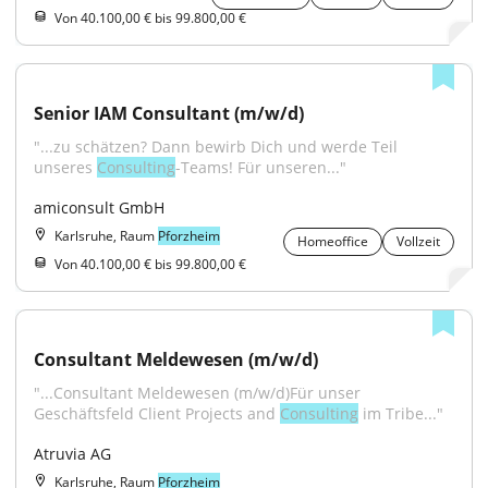
Von 40.100,00 € bis 99.800,00 €
Senior IAM Consultant (m/w/d)
"...zu schätzen? Dann bewirb Dich und werde Teil 
unseres 
Consulting
-Teams! Für unseren..."
amiconsult GmbH
Karlsruhe, Raum
Pforzheim
Homeoffice
Vollzeit
Von 40.100,00 € bis 99.800,00 €
Consultant Meldewesen (m/w/d)
"...Consultant Meldewesen (m/w/d)Für unser 
Geschäftsfeld Client Projects and 
Consulting
 im Tribe..."
Atruvia AG
Karlsruhe, Raum
Pforzheim