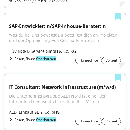
Von 45.000,00 € bis 103.400,00 €
SAP-Entwickler:in/SAP-Inhouse-Berater:in
Was du bei uns bewegst Du beteiligst dich an Projekten 
und der Optimierung von Geschäftsprozessen...
TÜV NORD Service GmbH & Co. KG
Essen, Raum
Oberhausen
Homeoffice
Vollzeit
IT Consultant Network Infrastructure (m/w/d)
Die Unternehmensgruppe ALDI Nord ist einer der 
führenden Lebensmitteleinzelhändler. Mit einer...
ALDI Einkauf SE & Co. oHG
Essen, Raum
Oberhausen
Homeoffice
Vollzeit