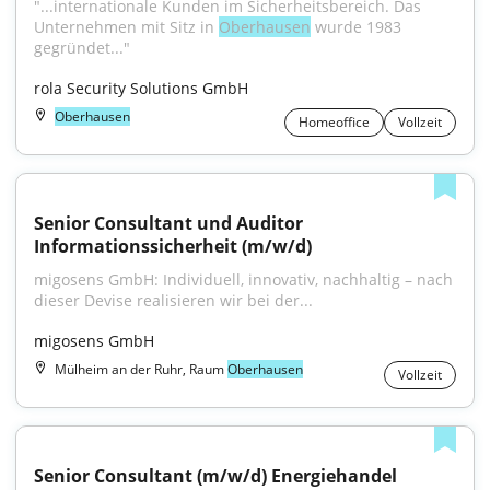
"...internationale Kunden im Sicherheitsbereich. Das 
Unternehmen mit Sitz in 
Oberhausen
 wurde 1983 
gegründet..."
rola Security Solutions GmbH
Oberhausen
Homeoffice
Vollzeit
Senior Consultant und Auditor 
Informationssicherheit (m/w/d)
migosens GmbH: Individuell, innovativ, nachhaltig – nach 
dieser Devise realisieren wir bei der...
migosens GmbH
Mülheim an der Ruhr, Raum
Oberhausen
Vollzeit
Senior Consultant (m/w/d) Energiehandel