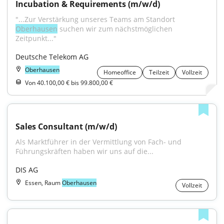
Incubation & Requirements (m/w/d)
"...Zur Verstärkung unseres Teams am Standort 
Oberhausen
 suchen wir zum nächstmöglichen 
Zeitpunkt..."
Deutsche Telekom AG
Oberhausen
Homeoffice
Teilzeit
Vollzeit
Von 40.100,00 € bis 99.800,00 €
Sales Consultant (m/w/d)
Als Marktführer in der Vermittlung von Fach- und 
Führungskräften haben wir uns auf die...
DIS AG
Essen, Raum
Oberhausen
Vollzeit