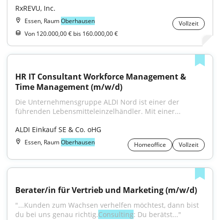
RxREVU, Inc.
Essen, Raum
Oberhausen
Vollzeit
Von 120.000,00 € bis 160.000,00 €
HR IT Consultant Workforce Management & 
Time Management (m/w/d)
Die Unternehmensgruppe ALDI Nord ist einer der 
führenden Lebensmitteleinzelhändler. Mit einer...
ALDI Einkauf SE & Co. oHG
Essen, Raum
Oberhausen
Homeoffice
Vollzeit
Berater/in für Vertrieb und Marketing (m/w/d)
"...Kunden zum Wachsen verhelfen möchtest, dann bist 
du bei uns genau richtig.
Consulting
: Du berätst..."