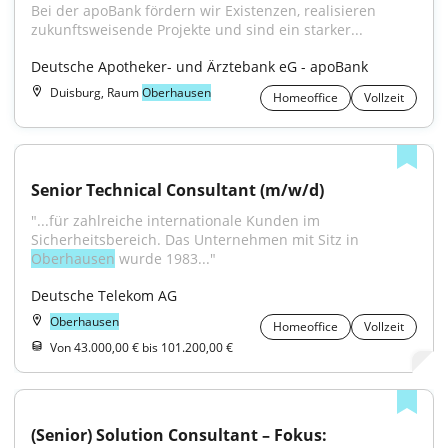
Bei der apoBank fördern wir Existenzen, realisieren 
zukunftsweisende Projekte und sind ein starker...
Deutsche Apotheker- und Ärztebank eG - apoBank
Duisburg, Raum
Oberhausen
Homeoffice
Vollzeit
Senior Technical Consultant (m/w/d)
"...für zahlreiche internationale Kunden im 
Sicherheitsbereich. Das Unternehmen mit Sitz in 
Oberhausen
 wurde 1983..."
Deutsche Telekom AG
Oberhausen
Homeoffice
Vollzeit
Von 43.000,00 € bis 101.200,00 €
(Senior) Solution Consultant – Fokus: 