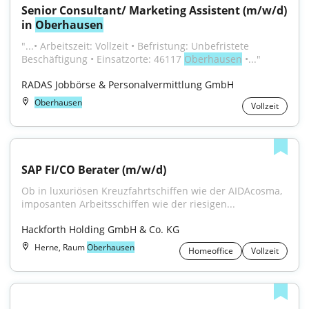
Senior Consultant/ Marketing Assistent (m/w/d) 
in 
Oberhausen
"...• Arbeitszeit: Vollzeit • Befristung: Unbefristete 
Beschäftigung • Einsatzorte: 46117 
Oberhausen
 •..."
RADAS Jobbörse & Personalvermittlung GmbH
Oberhausen
Vollzeit
SAP FI/CO Berater (m/w/d)
Ob in luxuriösen Kreuzfahrtschiffen wie der AIDAcosma, 
imposanten Arbeitsschiffen wie der riesigen...
Hackforth Holding GmbH & Co. KG
Herne, Raum
Oberhausen
Homeoffice
Vollzeit