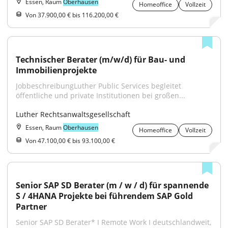
Essen, Raum
Oberhausen
Homeoffice
Vollzeit
Von 37.900,00 € bis 116.200,00 €
Technischer Berater (m/w/d) für Bau- und 
Immobilienprojekte
JobbeschreibungLuther Public Services begleitet 
öffentliche und private Institutionen bei großen...
Luther Rechtsanwaltsgesellschaft
Essen, Raum
Oberhausen
Homeoffice
Vollzeit
Von 47.100,00 € bis 93.100,00 €
Senior SAP SD Berater (m / w / d) für spannende 
S / 4HANA Projekte bei führendem SAP Gold 
Partner
Senior SAP SD Berater* I Remote Work I deutschlandweit, 