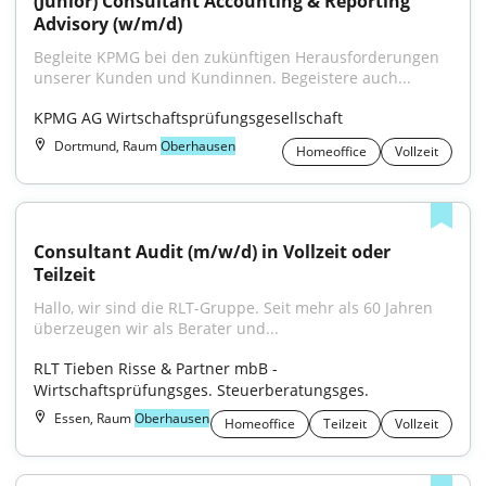
(Junior) Consultant Accounting & Reporting 
Advisory (w/m/d)
Begleite KPMG bei den zukünftigen Herausforderungen 
unserer Kunden und Kundinnen. Begeistere auch...
KPMG AG Wirtschaftsprüfungsgesellschaft
Dortmund, Raum
Oberhausen
Homeoffice
Vollzeit
Consultant Audit (m/w/d) in Vollzeit oder 
Teilzeit
Hallo, wir sind die RLT-Gruppe. Seit mehr als 60 Jahren 
überzeugen wir als Berater und...
RLT Tieben Risse & Partner mbB - 
Wirtschaftsprüfungsges. Steuerberatungsges.
Essen, Raum
Oberhausen
Homeoffice
Teilzeit
Vollzeit