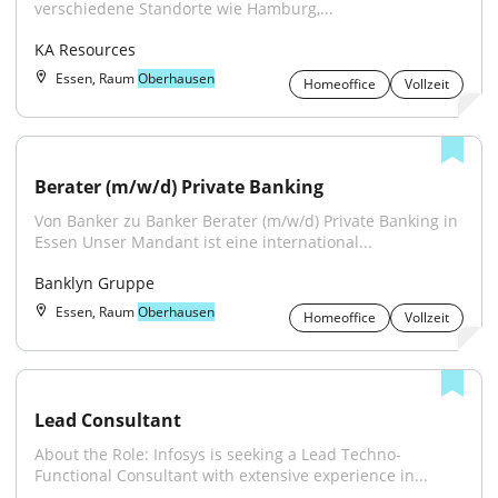
verschiedene Standorte wie Hamburg,...
KA Resources
Essen, Raum
Oberhausen
Homeoffice
Vollzeit
Berater (m/w/d) Private Banking
Von Banker zu Banker Berater (m/w/d) Private Banking in 
Essen Unser Mandant ist eine international...
Banklyn Gruppe
Essen, Raum
Oberhausen
Homeoffice
Vollzeit
Lead Consultant
About the Role: Infosys is seeking a Lead Techno-
Functional Consultant with extensive experience in...