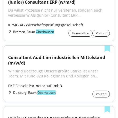
(Junior) Consultant ERP (w/m/d)
Du willst Prozesse nicht nur verstehen, sondern auch 
verbessern? Als (Junior) Consultant ERP...
KPMG AG Wirtschaftsprüfungsgesellschaft
Bremen, Raum
Oberhausen
Homeoffice
Vollzeit
Consultant Audit im industriellen Mittelstand 
(m/w/d)
Wir sind überzeugt: Unsere größte Stärke ist unser 
Team. Mit rund 820 Kolleginnen und Kollegen an...
PKF Fasselt Partnerschaft mbB
Duisburg, Raum
Oberhausen
Vollzeit