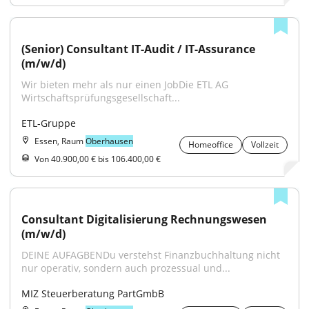
(Senior) Consultant IT-Audit / IT-Assurance 
(m/w/d)
Wir bieten mehr als nur einen JobDie ETL AG 
Wirtschaftsprüfungsgesellschaft...
ETL-Gruppe
Essen, Raum
Oberhausen
Homeoffice
Vollzeit
Von 40.900,00 € bis 106.400,00 €
Consultant Digitalisierung Rechnungswesen 
(m/w/d)
DEINE AUFAGBENDu verstehst Finanzbuchhaltung nicht 
nur operativ, sondern auch prozessual und...
MIZ Steuerberatung PartGmbB