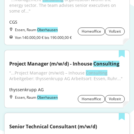
energy sector. The team advises senior executives on 
some of..."
CGS
Essen, Raum
Oberhausen
Homeoffice
Vollzeit
Von 140.000,00 € bis 190.000,00 €
Project Manager (m/w/d) - Inhouse 
Consulting
"...Project Manager (m/w/d) – Inhouse 
Consulting
Arbeitgeber: thyssenkrupp AG Arbeitsort: Essen, Ruhr..."
thyssenkrupp AG
Essen, Raum
Oberhausen
Homeoffice
Vollzeit
Senior Technical Consultant (m/w/d)