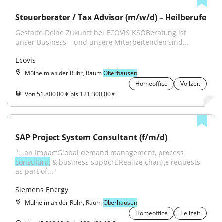
Steuerberater / Tax Advisor (m/w/d) – Heilberufe
Gestalte Deine Zukunft bei ECOVIS KSOBeratung ist 
unser Business – und unsere Mitarbeitenden sind...
Ecovis
Mülheim an der Ruhr, Raum
Oberhausen
Homeoffice
Vollzeit
Von 51.800,00 € bis 121.300,00 €
SAP Project System Consultant (f/m/d)
"...an ImpactGlobal demand management, process 
consulting
 & business support.Realize change requests 
as part of..."
Siemens Energy
Mülheim an der Ruhr, Raum
Oberhausen
Homeoffice
Teilzeit